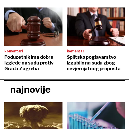
komentari
komentari
Poduzetnik ima dobre
Splitsko poglavarstvo
izglede na sudu protiv
izgubilo na sudu zbog
Grada Zagreba
nevjerojatnog propusta
najnovije