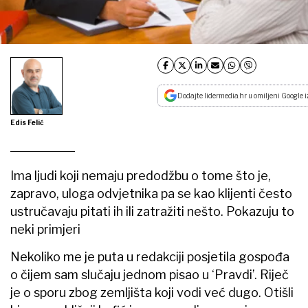
Dodajte lidermedia.hr u omiljeni Google i
Edis Felić
Ima ljudi koji nemaju predodžbu o tome što je,
zapravo, uloga odvjetnika pa se kao klijenti često
ustručavaju pitati ih ili zatražiti nešto. Pokazuju to
neki primjeri
Nekoliko me je puta u redakciji posjetila gospođa
o čijem sam slučaju jednom pisao u ‘Pravdi’. Riječ
je o sporu zbog zemljišta koji vodi već dugo. Otišli