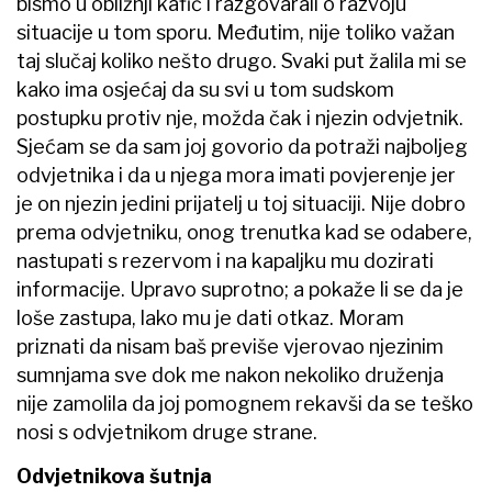
bismo u obližnji kafić i razgovarali o razvoju
situacije u tom sporu. Međutim, nije toliko važan
taj slučaj koliko nešto drugo. Svaki put žalila mi se
kako ima osjećaj da su svi u tom sudskom
postupku protiv nje, možda čak i njezin odvjetnik.
Sjećam se da sam joj govorio da potraži najboljeg
odvjetnika i da u njega mora imati povjerenje jer
je on njezin jedini prijatelj u toj situaciji. Nije dobro
prema odvjetniku, onog trenutka kad se odabere,
nastupati s rezervom i na kapaljku mu dozirati
informacije. Upravo suprotno; a pokaže li se da je
loše zastupa, lako mu je dati otkaz. Moram
priznati da nisam baš previše vjerovao njezinim
sumnjama sve dok me nakon nekoliko druženja
nije zamolila da joj pomognem rekavši da se teško
nosi s odvjetnikom druge strane.
Odvjetnikova šutnja