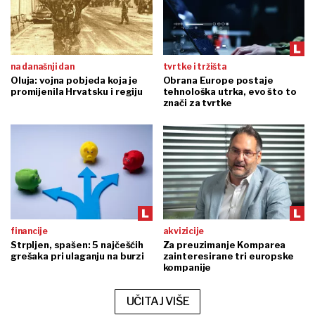
na današnji dan
tvrtke i tržišta
Oluja: vojna pobjeda koja je
Obrana Europe postaje
promijenila Hrvatsku i regiju
tehnološka utrka, evo što to
znači za tvrtke
financije
akvizicije
Strpljen, spašen: 5 najčešćih
Za preuzimanje Komparea
grešaka pri ulaganju na burzi
zainteresirane tri europske
kompanije
UČITAJ VIŠE