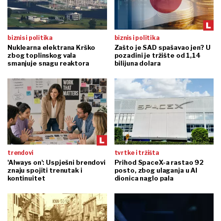
biznis i politika
biznis i politika
Nuklearna elektrana Krško
Zašto je SAD spašavao jen? U
zbog toplinskog vala
pozadini je tržište od 1,14
smanjuje snagu reaktora
bilijuna dolara
trendovi
tvrtke i tržišta
'Always on': Uspješni brendovi
Prihod SpaceX-a rastao 92
znaju spojiti trenutak i
posto, zbog ulaganja u AI
kontinuitet
dionica naglo pala