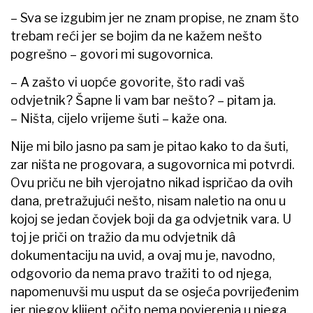
– Sva se izgubim jer ne znam propise, ne znam što
trebam reći jer se bojim da ne kažem nešto
pogrešno – govori mi sugovornica.
– A zašto vi uopće govorite, što radi vaš
odvjetnik? Šapne li vam bar nešto? – pitam ja.
– Ništa, cijelo vrijeme šuti – kaže ona.
Nije mi bilo jasno pa sam je pitao kako to da šuti,
zar ništa ne progovara, a sugovornica mi potvrdi.
Ovu priču ne bih vjerojatno nikad ispričao da ovih
dana, pretražujući nešto, nisam naletio na onu u
kojoj se jedan čovjek boji da ga odvjetnik vara. U
toj je priči on tražio da mu odvjetnik dâ
dokumentaciju na uvid, a ovaj mu je, navodno,
odgovorio da nema pravo tražiti to od njega,
napomenuvši mu usput da se osjeća povrijeđenim
jer njegov klijent očito nema povjerenja u njega.