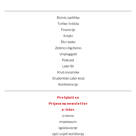
Biznis i politika
Tvrtke i tržišta
Financije
Kripto
Što i kako
Zeleno i digitalno
Unplugged
Podcast
Lider BI
Klub izvoznika
Studentski Lider klub
Konferencije
Pretplati se
Prijava na newsletter
e-lider
o nama
impressum
oglašavanje
opći uvjeti korištenja