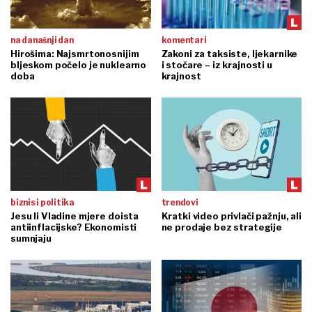
na današnji dan
komentari
Hirošima: Najsmrtonosnijim
Zakoni za taksiste, ljekarnike
bljeskom počelo je nuklearno
i stočare – iz krajnosti u
doba
krajnost
biznis i politika
trendovi
Jesu li Vladine mjere doista
Kratki video privlači pažnju, ali
antiinflacijske? Ekonomisti
ne prodaje bez strategije
sumnjaju