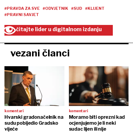
#PRAVDA ZA SVE
#ODVJETNIK
#SUD
#KLIJENT
#PRAVNI SAVJET
čitajte lider u digitalnom izdanju
vezani članci
komentari
komentari
Hvarski gradonačelnik na
Moramo biti oprezni kad
sudu pobijedio Gradsko
ocjenjujemo je li neki
vijeće
sudac lijen ili nije