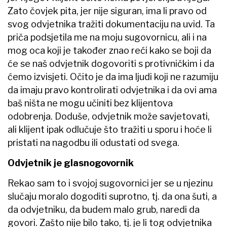
Zato čovjek pita, jer nije siguran, ima li pravo od
svog odvjetnika tražiti dokumentaciju na uvid. Ta
priča podsjetila me na moju sugovornicu, ali i na
mog oca koji je također znao reći kako se boji da
će se naš odvjetnik dogovoriti s protivničkim i da
ćemo izvisjeti. Očito je da ima ljudi koji ne razumiju
da imaju pravo kontrolirati odvjetnika i da ovi ama
baš ništa ne mogu učiniti bez klijentova
odobrenja. Doduše, odvjetnik može savjetovati,
ali klijent ipak odlučuje što tražiti u sporu i hoće li
pristati na nagodbu ili odustati od svega.
Odvjetnik je glasnogovornik
Rekao sam to i svojoj sugovornici jer se u njezinu
slučaju moralo dogoditi suprotno, tj. da ona šuti, a
da odvjetniku, da budem malo grub, naredi da
govori. Zašto nije bilo tako, tj. je li tog odvjetnika