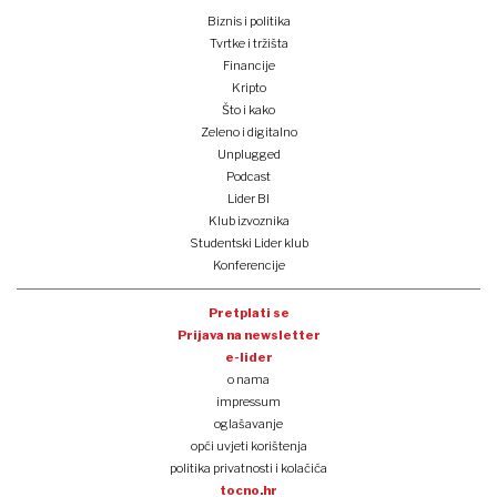
Biznis i politika
Tvrtke i tržišta
Financije
Kripto
Što i kako
Zeleno i digitalno
Unplugged
Podcast
Lider BI
Klub izvoznika
Studentski Lider klub
Konferencije
Pretplati se
Prijava na newsletter
e-lider
o nama
impressum
oglašavanje
opći uvjeti korištenja
politika privatnosti i kolačića
tocno.hr