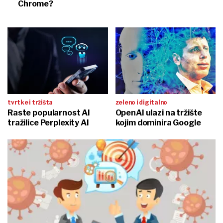
Chrome?
tvrtke i tržišta
zeleno i digitalno
Raste popularnost AI
OpenAI ulazi na tržište
tražilice Perplexity AI
kojim dominira Google