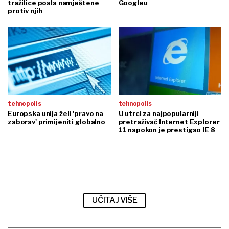
tražilice posla namještene
Googleu
protiv njih
tehnopolis
tehnopolis
Europska unija želi 'pravo na
U utrci za najpopularniji
zaborav' primijeniti globalno
pretraživač Internet Explorer
11 napokon je prestigao IE 8
UČITAJ VIŠE