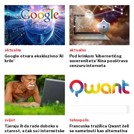
aktualno
aktualno
Google otvara ekskluzivno 'AI
Pod krinkom 'kibernetičog
krilo'
suvereniteta' Kina pooštrava
cenzuru interneta
svijet
tehnopolis
Tjeraju ih da rade duboko u
Francuska tražilica Qwant želi
starost, a čak su i internetske
se nametnuti kao alternativa