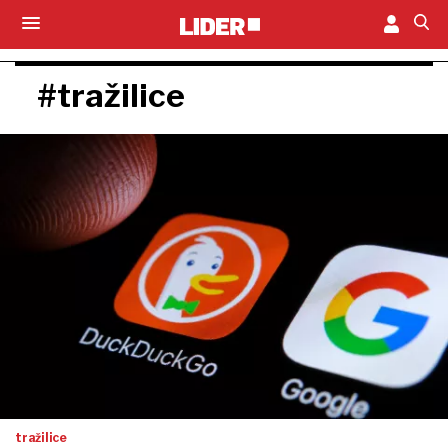
#tražilice
tražilice