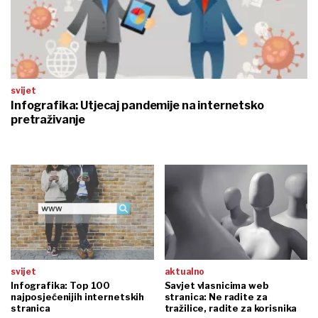
svijet
Infografika: Utjecaj pandemije na internetsko
pretraživanje
svijet
aktualno
Infografika: Top 100
Savjet vlasnicima web
najposjećenijih internetskih
stranica: Ne radite za
stranica
tražilice, radite za korisnika