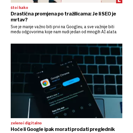
što i kako
Drastična promjena po tražilicama: Je li SEO je
mrtav?
Sve je manje važno biti prvi na Googleu, a sve važnije biti
među odgovorima koje nam nudi jedan od mnogih AI alata
zeleno i digitalno
Hoće li Google ipak morati prodati preglednik