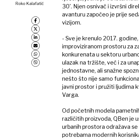
Roko Kalafatić
30'. Njen osnivač i izvršni dir
avanturu započeo je prije sed
vizijom.
- Sve je krenulo 2017. godin
improviziranom prostoru za zav
konkurenata u sektoru urbanog
ulazak na tržište, već i za una
jednostavne, ali snažne spozna
nešto što nije samo funkcional
javni prostor i pružiti ljudima
Varga.
Od početnih modela pametnih k
različitih proizvoda, QBen je
urbanih prostora odražava se i
potrebama modernih korisnik