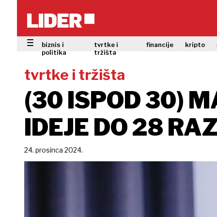
biznis i
tvrtke i
financije
kripto
politika
tržišta
tvrtke i tržišta
(30 ISPOD 30) 
IDEJE DO 28 RA
24. prosinca 2024.