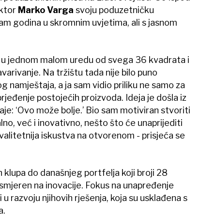
ektor
Marko Varga
svoju poduzetničku
am godina u skromnim uvjetima, ali s jasnom
e, u jednom malom uredu od svega 36 kvadrata i
arivanje. Na tržištu tada nije bilo puno
 namještaja, a ja sam vidio priliku ne samo za
prjeđenje postojećih proizvoda. Ideja je došla iz
je: ‘Ovo može bolje.’ Bio sam motiviran stvoriti
no, već i inovativno, nešto što će unaprijediti
 kvalitetnija iskustva na otvorenom - prisjeća se
lupa do današnjeg portfelja koji broji 28
 usmjeren na inovacije. Fokus na unapređenje
 u razvoju njihovih rješenja, koja su usklađena s
a.