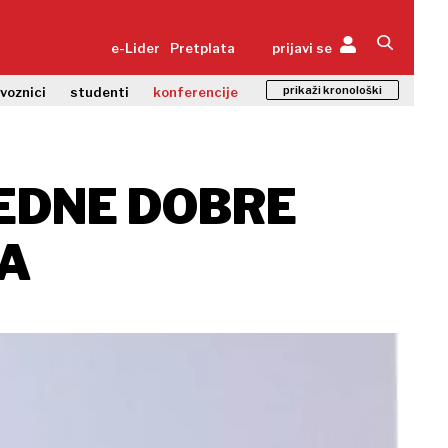
e-Lider
Pretplata
prijavi se
prikaži kronološki
zvoznici
studenti
konferencije
JEDNE DOBRE
DA