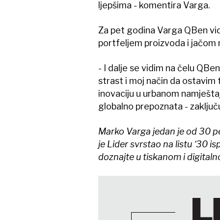
ljepšima - komentira Varga.
Za pet godina Varga QBen vidi
portfeljem proizvoda i jačo
- I dalje se vidim na čelu QBe
strast i moj način da ostavim 
inovaciju u urbanom namještaj
globalno prepoznata - zaključu
Marko Varga jedan je od 30 pe
je Lider svrstao na listu ‘30 
doznajte u tiskanom i digitaln