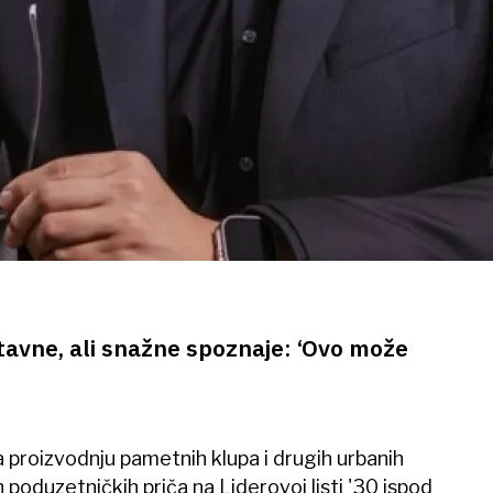
stavne, ali snažne spoznaje: ‘Ovo može
a proizvodnju pametnih klupa i drugih urbanih
h poduzetničkih priča na Liderovoj listi '30 ispod