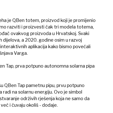
eha je QBen totem, proizvod koji je promijenio
 smo razviti i proizvesti čak tri modela totema,
vođač ovakvog proizvoda u Hrvatskoj. Svaki
h dijelova, a 2020. godine osim u razvoj
 interaktivnih aplikacija kako bismo povećali
ašnjava Varga.
QBen Tap, prva potpuno autonomna solarna pipa
šu QBen Tap pametnu pipu, prvu potpuno
 radi na solarnu energiju. Ovo je simbol
, stvaranje održivih rješenja koja ne samo da
već i čuvaju okoliš - dodaje.