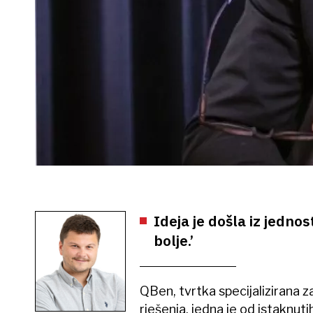
Ideja je došla iz jedno
bolje.’
QBen, tvrtka specijalizirana z
rješenja, jedna je od istaknuti