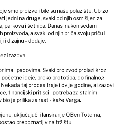
e smo proizveli bile su naše polazište. Ubrzo
ti jedni na druge, svaki od njih osmišljen za
a, parkova i šetnica. Danas, nakon sedam
 proizvoda, a svaki od njih priča svoju priču i
i i dizajnu - dodaje.
bez izazova.
ponima i padovima. Svaki proizvod prolazi kroz
 početne ideje, preko prototipa, do finalnog
. Nekada taj proces traje i dvije godine, a izazovi
e, financijski pritisci i potreba za stalnim
 bio je prilika za rast - kaže Varga.
jehe, uključujući i lansiranje QBen Totema,
postao prepoznatljiv na tržištu.