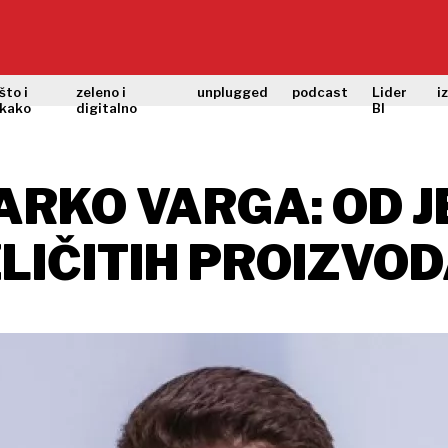
što i
zeleno i
unplugged
podcast
Lider
i
kako
digitalno
BI
MARKO VARGA: OD 
ZLIČITIH PROIZVO