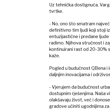
Uz tehnička dostignuća, Varg
tvrtke.
- No, ono što smatram najveć
definitivno tim ljudi koji stoj
entuzijastične i predane ljude
radimo. Njihova stručnost i z
kontinuirani rast od 20-30% 
kaže.
Pogled u budućnost QBena i i
daljnjim inovacijama i održivos
- Vjerujem da budućnost urban
dostupnim rješenjima. Naša viz
olakšavaju život, već i donos
gradove učiniti ugodnijima za 