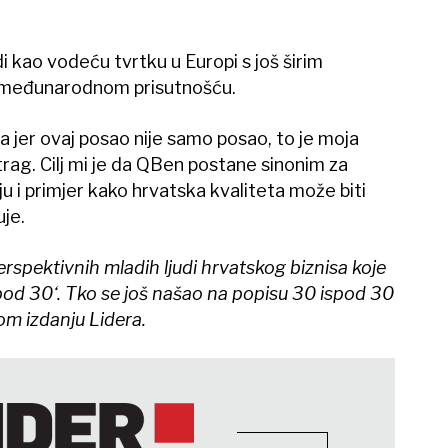
 kao vodeću tvrtku u Europi s još širim
m međunarodnom prisutnošću.
na jer ovaj posao nije samo posao, to je moja
trag. Cilj mi je da QBen postane sinonim za
u i primjer kako hrvatska kvaliteta može biti
je.
rspektivnih mladih ljudi hrvatskog biznisa koje
ispod 30‘. Tko se još našao na popisu 30 ispod 30
om izdanju Lidera.