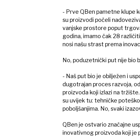
- Prve QBen pametne klupe koj
su proizvodi počeli nadoveziva
vanjske prostore poput trgov
godina, imamo čak 28 različitih
nosi našu strast prema inovacij
No, poduzetnički put nije bio 
- Naš put bio je obilježen i us
dugotrajan proces razvoja, od
proizvoda koji izlazi na tržište
su uvijek tu: tehničke poteškoć
poboljšanjima. No, svaki izazov
QBen je ostvario značajne usp
inovativnog proizvoda koji je 