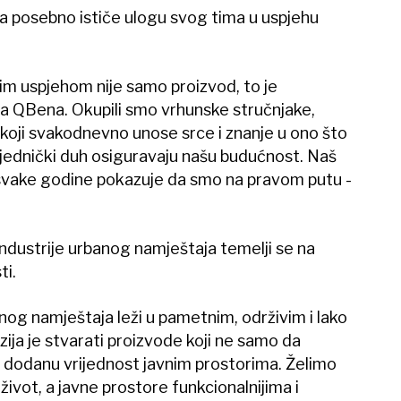
a posebno ističe ulogu svog tima u uspjehu
im uspjehom nije samo proizvod, to je
i iza QBena. Okupili smo vrhunske stručnjake,
 koji svakodnevno unose srce i znanje u ono što
ajednički duh osiguravaju našu budućnost. Naš
svake godine pokazuje da smo na pravom putu -
ndustrije urbanog namještaja temelji se na
ti.
og namještaja leži u pametnim, održivim i lako
ija je stvarati proizvode koji ne samo da
e dodanu vrijednost javnim prostorima. Želimo
život, a javne prostore funkcionalnijima i