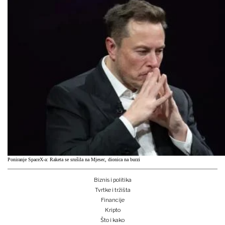
Poniranje SpaceX-a: Raketa se srušila na Mjesec, dionica na burzi
Biznis i politika
Tvrtke i tržišta
Financije
Kripto
Što i kako