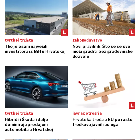
tvrtke i tržišta
zakonodavstvo
Tko je osam najvećih
Novi pravilnik: Što će se sve
investitora iz BiH u Hrvatskoj
moći graditi bez građevinske
dozvole
tvrtke i tržišta
javna potrošnja
Hibridi i Škoda i dalje
Hrvatska treća u EU po rastu
dominiraju prodajom
troškova javnih usluga
automobila u Hrvatskoj