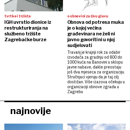
tvrtke i tržišta
o obnovi ni za živu glavu
IGH uvrstio dionice iz
Obnova od potresa muka
restrukturiranja na
je o kojoj većina
službeno tržište
građevinara ne želi ni
Zagrebačke burze
javno govoriti ni u njoj
sudjelovati
Travanj je krajnji rok za odabir
izvođača za gradnju od 800 do
1000 kuća na Banovini u sklopu
javne nabave, dakle preostaju
još dva mjeseca za organizaciju.
Stručnjaci vjeruju da je taj cilj
dostižan. Više izazova očekuju u
organizaciji obnove zgrada u
Zagrebu
najnovije