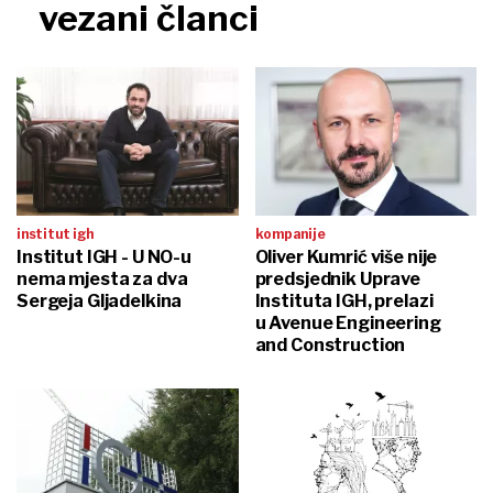
vezani članci
institut igh
kompanije
Institut IGH - U NO-u
Oliver Kumrić više nije
nema mjesta za dva
predsjednik Uprave
Sergeja Gljadelkina
Instituta IGH, prelazi
u Avenue Engineering
and Construction