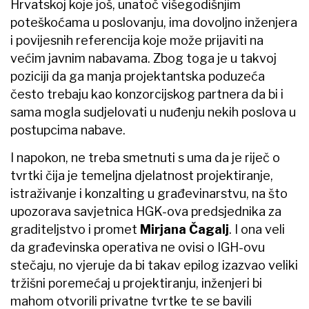
Hrvatskoj koje još, unatoč višegodišnjim
poteškoćama u poslovanju, ima dovoljno inženjera
i povijesnih referencija koje može prijaviti na
većim javnim nabavama. Zbog toga je u takvoj
poziciji da ga manja projektantska poduzeća
često trebaju kao konzorcijskog partnera da bi i
sama mogla sudjelovati u nuđenju nekih poslova u
postupcima nabave.
I napokon, ne treba smetnuti s uma da je riječ o
tvrtki čija je temeljna djelatnost projektiranje,
istraživanje i konzalting u građevinarstvu, na što
upozorava savjetnica HGK-ova predsjednika za
graditeljstvo i promet
Mirjana Čagalj
. I ona veli
da građevinska operativa ne ovisi o IGH-ovu
stečaju, no vjeruje da bi takav epilog izazvao veliki
tržišni poremećaj u projektiranju, inženjeri bi
mahom otvorili privatne tvrtke te se bavili