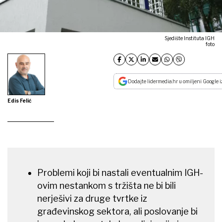
Sjedište Instituta IGH
foto
Dodajte lidermedia.hr u omiljeni Google i
Edis Felić
Problemi koji bi nastali eventualnim IGH-
ovim nestankom s tržišta ne bi bili
nerješivi za druge tvrtke iz
građevinskog sektora, ali poslovanje bi