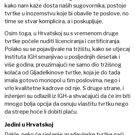
kako nam kaže dosta naših sugovornika, postoje
tvrtke u inozemstvu koje bi obavile te poslove, no
time se stvar komplicira, a i poskupljuje.
Osim toga, u Hrvatskoj su s vremenom druge
tvrtke počele nuditi licenciranja i certificiranja.
Polako su se pojavljivale na tržištu, kako se utjecaj
Instituta IGH smanjivao u posljednjih desetak i
više godina, preuzimajući ne samo dio tržišnog
kolača od Gljadelkinove tvrtke, koja je do tada
imala gotovo monopol u tim poslovima, nego i
vrlo kvalitetne kadrove od nje. S druge strane, i
inženjeri su odlazili iz IGH-a shvaćajući da će im biti
mnogo bolja opcija da osnuju vlastitu tvrtku nego
da strepe hoće li dobiti plaću.
Jedini u Hrvatskoj
Dakle, neko će rješenje građevinske tvrtke naći