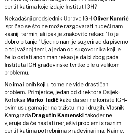
certifikatima koje izdaje Institut IGH?
Nekadašnji predsjednik Uprave IGH
Oliver Kumrić
ispričao se što ne može razgovarati nudeći nam
kasniji termin, ali ipak je​ znakovito rekao: 'To je
dobro pitanje!' Ujedno nam je sugerirao da pišemo
o toj važnoj temi, a jedan od sugovornika koji je
želio ostati anoniman rekao je da bi zbog pada
Instituta IGH građevinske tvrtke bile u velikom
problemu.
No ima i onih koji u tome ne vide drastičan
problem. Primjerice, jedan od direktora Osijek-
Koteksa
Marko Tadić
kaže da se i ne koriste IGH-
ovim uslugama jer na tržištu ima i drugih. Vlasnik
Kamgrada
Dragutin Kamenski
također ne
vjeruje da će nastati nerješivi problemi s raznim
certifikatima potrebnima građevinarima. Naime,