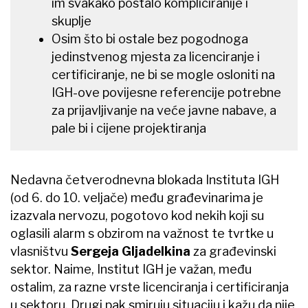
im svakako postalo kompliciranije i
skuplje
Osim što bi ostale bez pogodnoga
jedinstvenog mjesta za licenciranje i
certificiranje, ne bi se mogle osloniti na
IGH-ove povijesne referencije potrebne
za prijavljivanje na veće javne nabave, a
pale bi i cijene projektiranja
Nedavna četverodnevna blokada Instituta IGH
(od 6. do 10. veljače) među građevinarima je
izazvala nervozu, pogotovo kod nekih koji su
oglasili alarm s obzirom na važnost te tvrtke u
vlasništvu
Sergeja Gljadelkina
za građevinski
sektor. Naime, Institut IGH je važan, među
ostalim, za razne vrste licenciranja i certificiranja
u sektoru. Drugi pak smiruju situaciju i kažu da nije