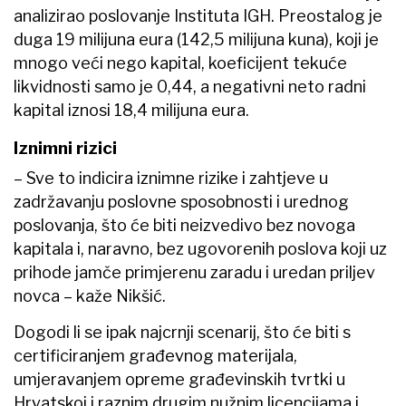
analizirao poslovanje Instituta IGH. Preostalog je
duga 19 milijuna eura (142,5 milijuna kuna), koji je
mnogo veći nego kapital, koeficijent tekuće
likvidnosti samo je 0,44, a negativni neto radni
kapital iznosi 18,4 milijuna eura.
Iznimni rizici
– Sve to indicira iznimne rizike i zahtjeve u
zadržavanju poslovne sposobnosti i urednog
poslovanja, što će biti neizvedivo bez novoga
kapitala i, naravno, bez ugovorenih poslova koji uz
prihode jamče primjerenu zaradu i uredan priljev
novca – kaže Nikšić.
Dogodi li se ipak najcrnji scenarij, što će biti s
certificiranjem građevnog materijala,
umjeravanjem opreme građevinskih tvrtki u
Hrvatskoj i raznim drugim nužnim licencijama i