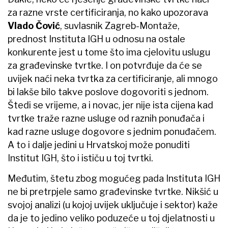
za razne vrste certificiranja, no kako upozorava
Vlado Čović
, suvlasnik Zagreb-Montaže,
prednost Instituta IGH u odnosu na ostale
konkurente jest u tome što ima cjelovitu uslugu
za građevinske tvrtke. I on potvrđuje da će se
uvijek naći neka tvrtka za certificiranje, ali mnogo
bi lakše bilo takve poslove dogovoriti s jednom.
Štedi se vrijeme, a i novac, jer nije ista cijena kad
tvrtke traže razne usluge od raznih ponuđača i
kad razne usluge dogovore s jednim ponuđačem.
A to i dalje jedini u Hrvatskoj može ponuditi
Institut IGH, što i ističu u toj tvrtki.
Međutim, štetu zbog mogućeg pada Instituta IGH
ne bi pretrpjele samo građevinske tvrtke. Nikšić u
svojoj analizi (u kojoj uvijek uključuje i sektor) kaže
da je to jedino veliko poduzeće u toj djelatnosti u