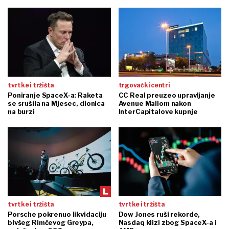
tvrtke i tržišta
trgovački centri
Poniranje SpaceX-a: Raketa
CC Real preuzeo upravljanje
se srušila na Mjesec, dionica
Avenue Mallom nakon
na burzi
InterCapitalove kupnje
tvrtke i tržišta
tvrtke i tržišta
Porsche pokrenuo likvidaciju
Dow Jones ruši rekorde,
bivšeg Rimčevog Greypa,
Nasdaq klizi zbog SpaceX-a i