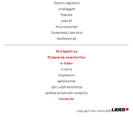
Zeleno i digitalno
Unplugged
Podcast
Lider BI
Klub izvoznika
Studentski Lider klub
Konferencije
Pretplati se
Prijava na newsletter
e-lider
o nama
impressum
oglašavanje
opći uvjeti korištenja
politika privatnosti i kolačića
tocno.hr
copyright lider media 2025.