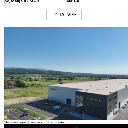
pojačanje u CSG-u
AMD-a
UČITAJ VIŠE
Tko je osam najvećih investitora iz BiH u Hrvatskoj