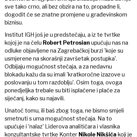
sve tako crno, ali bez obzira na to, propadne li,
dogodit će se znatne promjene u građevinskom
biznisu.
Institut IGH još je u predstečaju, a iz te tvrtke
kojoj je na čelu
Robert Petrosian
upućuju nas na
odluke objavljene na Zagrebačkoj burzi 'koje su
usmjerene na skorašnji završetak postupka'.
Odbijaju mogućnost stečaja, a za nedavnu
blokadu kažu da su imali 'kratkoročne izazove u
poslovanju u tom razdoblju'. Osim toga, ovoga
ponedjeljka trebale su biti isplaćene i plaće za
siječanj, kako su najavili.
Unatoč tomu, ili baš zbog toga, ne bismo smjeli
smetnuti s uma mogućnost stečaja. Na to
upućuje i 'nalaz' Liderova analitičara i vlasnika
konzultantske tvrtke Konter
Nikole Nikšića
koji je