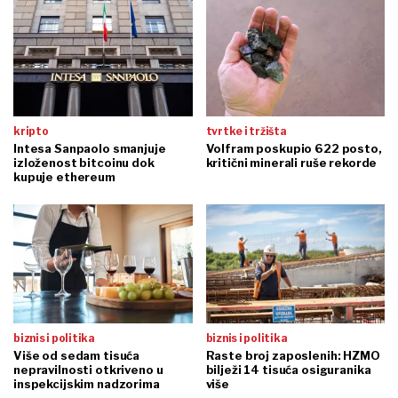
kripto
tvrtke i tržišta
Intesa Sanpaolo smanjuje
Volfram poskupio 622 posto,
izloženost bitcoinu dok
kritični minerali ruše rekorde
kupuje ethereum
biznis i politika
biznis i politika
Više od sedam tisuća
Raste broj zaposlenih: HZMO
nepravilnosti otkriveno u
bilježi 14 tisuća osiguranika
inspekcijskim nadzorima
više