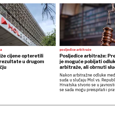
ta
posljedice arbitraže
iže cijene opteretili
Posljedice arbitraže: P
rezultate u drugom
je moguće pobijati odlu
čju
arbitraže, ali obrnuti slu
postoji
Nakon arbitražne odluke me
suda u slučaju Mol vs. Republ
Hrvatska stvorio se u javnost
se sada mogu preispitati i p
odluke donesene pred hrvats
sudovima. To nije točno jer p
stvari o istome ne mogu se mij
ako je riječ o postupku pravni