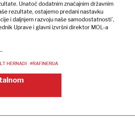
rezultate. Unatoč dodatnim značajnim državnim
naše rezultate, ostajemo predani nastavku
ije i daljnjem razvoju naše samodostatnosti´,
ednik Uprave i glavni izvršni direktor MOL-a
LT HERNADI
#RAFINERIJA
gitalnom