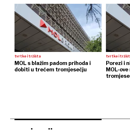
tvrtke i tržišta
tvrtke i tržiš
MOL s blažim padom prihoda i
Porezi i n
dobiti u trećem tromjesečju
MOL-ove 
tromjese