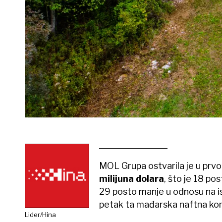
MOL Grupa ostvarila je u prvo
milijuna dolara
, što je 18 p
29 posto manje u odnosu na is
petak ta mađarska naftna kom
Lider/Hina