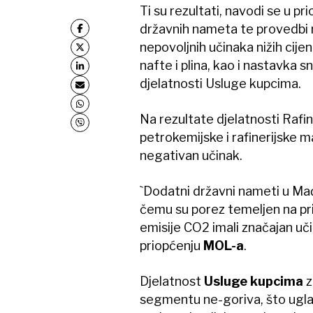
Ti su rezultati, navodi se u p
državnih nameta te provedbi r
nepovoljnih učinaka nižih cijen
nafte i plina, kao i nastavka
djelatnosti Usluge kupcima.
Na rezultate djelatnosti Rafin
petrokemijske i rafinerijske ma
negativan učinak.
`Dodatni državni nameti u Mađa
čemu su porez temeljen na pri
emisije CO2 imali značajan uči
priopćenju
MOL-a
.
Djelatnost
Usluge kupcima
z
segmentu ne-goriva, što ugla