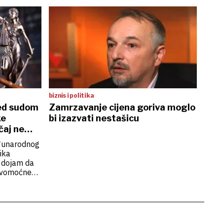
biznis i politika
red sudom
Zamrzavanje cijena goriva moglo
ke
bi izazvati nestašicu
čaj ne
đunarodnog
ika
i dojam da
ravomoćne
kim
resuđene
enjati, osim
h lijekova