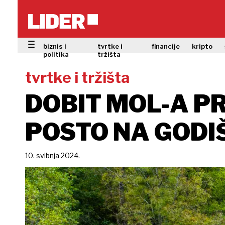
biznis i
tvrtke i
financije
kripto
politika
tržišta
tvrtke i tržišta
DOBIT MOL-A PR
POSTO NA GODIŠ
10. svibnja 2024.