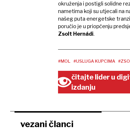
okruženja i postigli solidne 
nametima koji su utjecali na 
našeg puta energetske tranzic
poručio je u priopćenju predsj
Zsolt Hernádi
.
#MOL
#USLUGA KUPCIMA
#ZSO
čitajte lider u di
izdanju
vezani članci