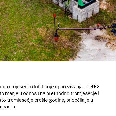
m tromjesečju dobit prije oporezivanja od
382
osto manje u odnosu na prethodno tromjesečje i
to tromjesečje prošle godine, priopćila je u
panija.