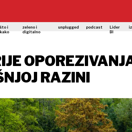
što i
zeleno i
unplugged
podcast
Lider
i
kako
digitalno
BI
IJE OPOREZIVANJ
NJOJ RAZINI