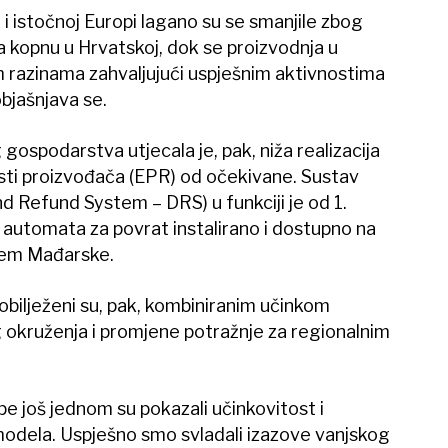
 i istočnoj Europi lagano su se smanjile zbog
 kopnu u Hrvatskoj, dok se proizvodnja u
 razinama zahvaljujući uspješnim aktivnostima
bjašnjava se.
ospodarstva utjecala je, pak, niža realizacija
ti proizvođača (EPR) od očekivane. Sustav
d Refund System – DRS) u funkciji je od 1.
0 automata za povrat instalirano i dostupno na
jem Mađarske.
obilježeni su, pak, kombiniranim učinkom
kruženja i promjene potražnje za regionalnim
pe još jednom su pokazali učinkovitost i
dela. Uspješno smo svladali izazove vanjskog