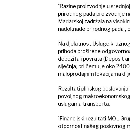
`Razine proizvodnje u srednjoj
prirodnog pada proizvodnje na
Mađarskoj zadržala na visokim
nadoknade prirodnog pada´, o
Na djelatnost Usluge kružnog g
prihoda proširene odgovornos
depozita i povrata (Deposit an
siječnja, pri čemu je oko 240
maloprodajnim lokacijama dil
Rezultati plinskog poslovanja 
povoljnog makroekonomskog o
uslugama transporta.
`Financijski rezultati MOL Gru
otpornost našeg poslovnog mo