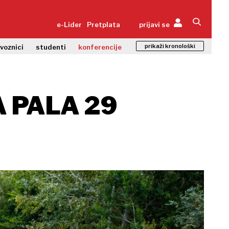
e-Lider
Pretplata
prijavi se
prikaži kronološki
zvoznici
studenti
konferencije
A PALA 29