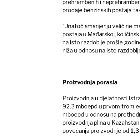
prehrambenih i neprehrambeni
prodaje benzinskih postaja tak
`Unatoč smanjenju veličine m
postaja u Mađarskoj, količinsk
na isto razdoblje prošle godin
niža u odnosu na isto razdoblje
Proizvodnja porasla
Proizvodnja u djelatnosti Istraž
92,3 mboepd u prvom tromjese
mboepd u odnosu na prethodno
proizvodnja plina u Kazahstan
povećanja proizvodnje od
1,