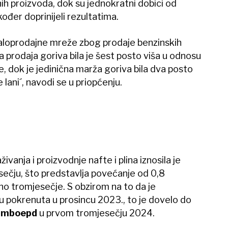
h proizvoda, dok su jednokratni dobici od
ođer doprinijeli rezultatima.
aloprodajne mreže zbog prodaje benzinskih
a prodaja goriva bila je šest posto viša u odnosu
e, dok je jedinična marža goriva bila dva posto
 lani´, navodi se u priopćenju.
ivanja i proizvodnje nafte i plina iznosila je
čju, što predstavlja povećanje od 0,8
 tromjesečje. S obzirom na to da je
u pokrenuta u prosincu 2023., to je dovelo do
3 mboepd
u prvom tromjesečju 2024.