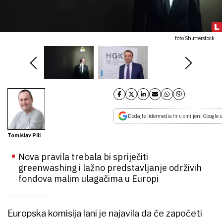
foto Shutterstock
Dodajte lidermedia.hr u omiljeni Google i
Tomislav Pili
Nova pravila trebala bi spriječiti
greenwashing i lažno predstavljanje održivih
fondova malim ulagačima u Europi
Europska komisija lani je najavila da će započeti