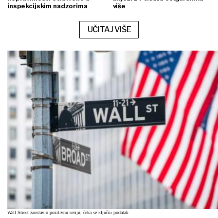
inspekcijskim nadzorima
više
UČITAJ VIŠE
Wall Street zaustavio pozitivnu seriju, čeka se ključni podatak