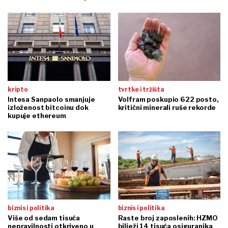
kripto
tvrtke i tržišta
Intesa Sanpaolo smanjuje
Volfram poskupio 622 posto,
izloženost bitcoinu dok
kritični minerali ruše rekorde
kupuje ethereum
biznis i politika
biznis i politika
Više od sedam tisuća
Raste broj zaposlenih: HZMO
nepravilnosti otkriveno u
bilježi 14 tisuća osiguranika