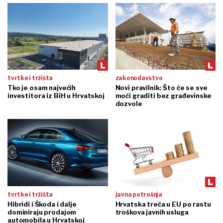
tvrtke i tržišta
zakonodavstvo
Tko je osam najvećih
Novi pravilnik: Što će se sve
investitora iz BiH u Hrvatskoj
moći graditi bez građevinske
dozvole
tvrtke i tržišta
javna potrošnja
Hibridi i Škoda i dalje
Hrvatska treća u EU po rastu
dominiraju prodajom
troškova javnih usluga
automobila u Hrvatskoj