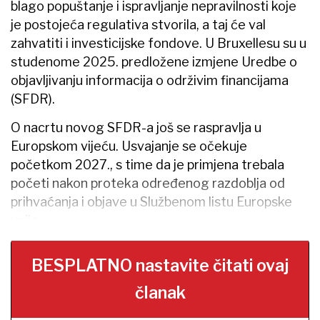
blago popuštanje i ispravljanje nepravilnosti koje
je postojeća regulativa stvorila, a taj će val
zahvatiti i investicijske fondove. U Bruxellesu su u
studenome 2025. predložene izmjene Uredbe o
objavljivanju informacija o održivim financijama
(SFDR).
O nacrtu novog SFDR-a još se raspravlja u
Europskom vijeću. Usvajanje se očekuje
početkom 2027., s time da je primjena trebala
početi nakon proteka određenog razdoblja od
prihvaćanja i objave u Službenom listu Europske
unije.
BESPLATNO nastavite čitati ovaj
članak