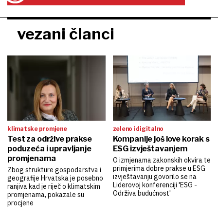
vezani članci
klimatske promjene
zeleno i digitalno
Test za održive prakse
Kompanije još love korak s
poduzeća i upravljanje
ESG izvještavanjem
promjenama
O izmjenama zakonskih okvira te
primjerima dobre prakse u ESG
Zbog strukture gospodarstva i
izvještavanju govorilo se na
geografije Hrvatska je posebno
Liderovoj konferenciji 'ESG -
ranjiva kad je riječ o klimatskim
Održiva budućnost'
promjenama, pokazale su
procjene