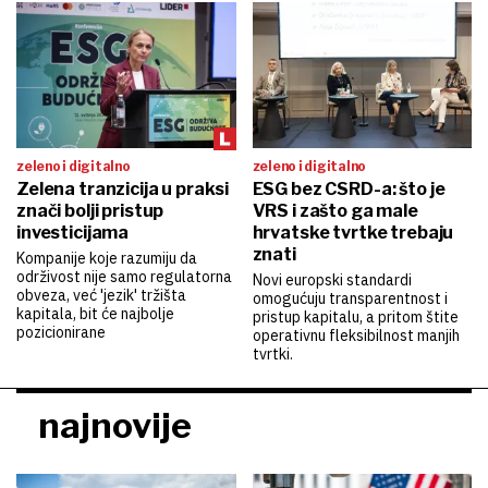
zeleno i digitalno
zeleno i digitalno
Zelena tranzicija u praksi
ESG bez CSRD-a: što je
znači bolji pristup
VRS i zašto ga male
investicijama
hrvatske tvrtke trebaju
znati
Kompanije koje razumiju da
održivost nije samo regulatorna
Novi europski standardi
obveza, već 'jezik' tržišta
omogućuju transparentnost i
kapitala, bit će najbolje
pristup kapitalu, a pritom štite
pozicionirane
operativnu fleksibilnost manjih
tvrtki.
najnovije