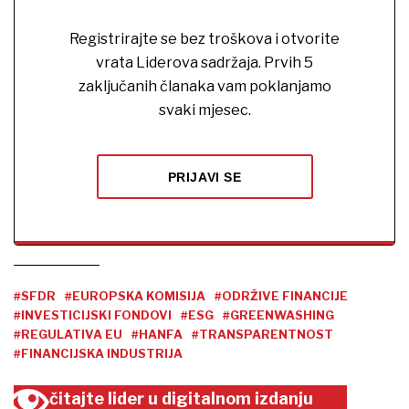
Registrirajte se bez troškova i otvorite
vrata Liderova sadržaja. Prvih 5
zaključanih članaka vam poklanjamo
svaki mjesec.
PRIJAVI SE
#SFDR
#EUROPSKA KOMISIJA
#ODRŽIVE FINANCIJE
#INVESTICIJSKI FONDOVI
#ESG
#GREENWASHING
#REGULATIVA EU
#HANFA
#TRANSPARENTNOST
#FINANCIJSKA INDUSTRIJA
čitajte lider u digitalnom izdanju