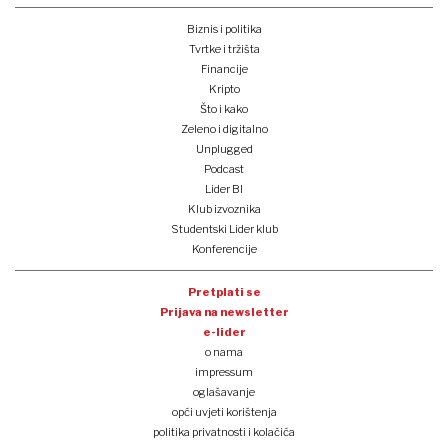
Biznis i politika
Tvrtke i tržišta
Financije
Kripto
Što i kako
Zeleno i digitalno
Unplugged
Podcast
Lider BI
Klub izvoznika
Studentski Lider klub
Konferencije
Pretplati se
Prijava na newsletter
e-lider
o nama
impressum
oglašavanje
opći uvjeti korištenja
politika privatnosti i kolačića