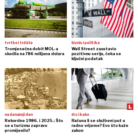
tvrtke i tržišta
biznis i politika
Tromjesečna dobit MOL-a
Wall Street zaustavio
skočila na 786 milijuna dolara
pozitivnu seriju, čeka se
ključni podatak
na današnji dan
što i kako
Rekordne 1986. i 2025.: Što
Računa li se službeni put u
se u turizmu zapravo
radno vrijeme? Evo što kaže
promijenilo?
zakon