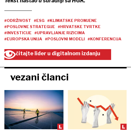
Tekst nastao u suradnji sa HGK.
#ODRŽIVOST
#ESG
#KLIMATSKE PROMJENE
#POSLOVNE STRATEGIJE
#HRVATSKE TVRTKE
#INVESTICIJE
#UPRAVLJANJE RIZICIMA
#EUROPSKA UNIJA
#POSLOVNI MODELI
#KONFERENCIJA
čitajte lider u digitalnom izdanju
vezani članci