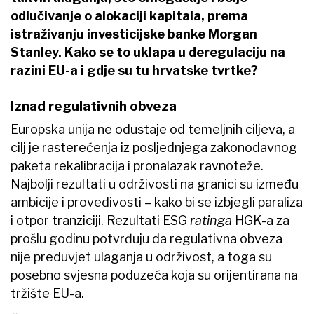
odlučivanje o alokaciji kapitala, prema
istraživanju investicijske banke Morgan
Stanley. Kako se to uklapa u deregulaciju na
razini EU-a i gdje su tu hrvatske tvrtke?
Iznad regulativnih obveza
Europska unija ne odustaje od temeljnih ciljeva, a
cilj je rasterećenja iz posljednjega zakonodavnog
paketa rekalibracija i pronalazak ravnoteže.
Najbolji rezultati u održivosti na granici su između
ambicije i provedivosti – kako bi se izbjegli paraliza
i otpor tranziciji. Rezultati ESG
ratinga
HGK-a za
prošlu godinu potvrđuju da regulativna obveza
nije preduvjet ulaganja u održivost, a toga su
posebno svjesna poduzeća koja su orijentirana na
tržište EU-a.