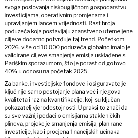
svoga poslovanja niskougljičnom gospodarstvu
investicijama, operativnim promjenama i
upravljanjem lancem vrijednosti. Rast broja
poduzeća koja postavljaju znanstveno utemeljene
ciljeve dodatno potvrđuje taj trend. Početkom
2026. više od 10.000 poduzeća globalno imalo je
validirane ciljeve smanjenja emisija usklađene s
Pariškim sporazumom, što je porast od gotovo
40% u odnosu na početak 2025.
Za banke, investicijske fondove i osiguravatelje
ključ nije samo postojanje plana već i njegova
kvaliteta i razina kvantifikacije, koji su ključan
pokazatelj vjerodostojnosti. U praksi to znači da
su sve važniji podaci o emisijama stakleničkih
plinova, projekcije smanjenja emisija, planirane
investicije, kao i procjena financijskih učinaka