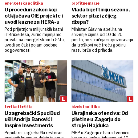
energetska politika
profitne marže
U proceduri zakon koji
Vlada bi jeftiniju sezonu,
otključava OIE projekte i
sektor pita: iz čijeg
uvodi kazne za HERA-u
džepa?
Pod prijetnjom milijunskih kazni
Ministar Glavina apelira na
iz Bruxellesa, žurno mijenjamo
sniženje cijena od 10 do 20
pravila na energetskom tržištu,
posto, no stručnjaci upozoravaju
uvodi se čak i pojam osobne
da troškovi već treću godinu
odgovornosti
rastu brže od prihoda
tvrtke i tržišta
biznis i politika
U zagrebački Spud Bud
Ukrajinska ofenziva: Od
ušli Andrija Banović i
piletine u Zagorju do
Inspire Investments
struje i Hajduka
Popularni zagrebački restoran
MHP u Zagorju otvara tvornicu