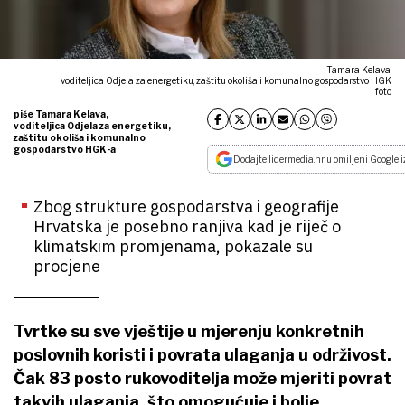
Tamara Kelava,
voditeljica Odjela za energetiku, zaštitu okoliša i komunalno gospodarstvo HGK
foto
piše Tamara Kelava,
voditeljica Odjela za energetiku,
zaštitu okoliša i komunalno
gospodarstvo HGK-a
Dodajte lidermedia.hr u omiljeni Google i
Zbog strukture gospodarstva i geografije
Hrvatska je posebno ranjiva kad je riječ o
klimatskim promjenama, pokazale su
procjene
Tvrtke su sve vještije u mjerenju konkretnih
poslovnih koristi i povrata ulaganja u održivost.
Čak 83 posto rukovoditelja može mjeriti povrat
takvih ulaganja, što omogućuje i bolje