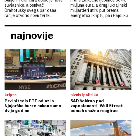
punjenih krumpira dobio je nove
hrane za kućne ljubimce od 40
suvlasnike, a osnivač
milijuna eura, a drugi ukrajinski
Drahotusky svega par dana
milijarderi utiru put prema
ranije otvorio novu tvrtku
energetici i kriptu, pa i Hajduku
najnovije
kripto
biznis i politika
Prvi bitcoin ETF odlazi s
SAD šokirao pad
Njujorške burze nakon samo
zaposlenosti, Wall Street
dvije godine
odmah snažno reagirao