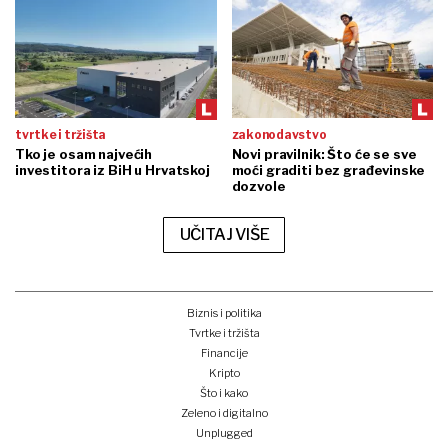
tvrtke i tržišta
zakonodavstvo
Tko je osam najvećih
Novi pravilnik: Što će se sve
investitora iz BiH u Hrvatskoj
moći graditi bez građevinske
dozvole
UČITAJ VIŠE
Biznis i politika
Tvrtke i tržišta
Financije
Kripto
Što i kako
Zeleno i digitalno
Unplugged