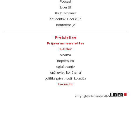
Podcast
Lider BI
Klub izvoznika
Studentski Lider klub
Konferencije
Pretplati se
Prijava na newsletter
e-lider
o nama
impressum
oglašavanje
opći uvjeti korištenja
politika privatnosti i kolačića
tocno.hr
copyright lider media 2025.