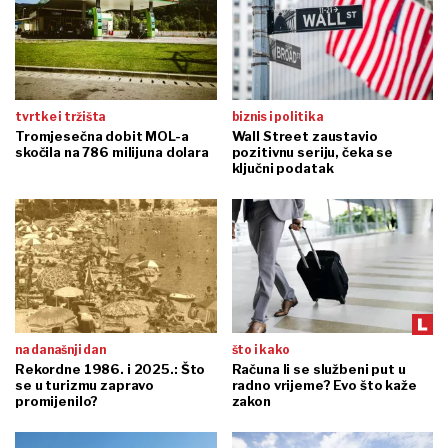
tvrtke i tržišta
biznis i politika
Tromjesečna dobit MOL-a
Wall Street zaustavio
skočila na 786 milijuna dolara
pozitivnu seriju, čeka se
ključni podatak
na današnji dan
što i kako
Rekordne 1986. i 2025.: Što
Računa li se službeni put u
se u turizmu zapravo
radno vrijeme? Evo što kaže
promijenilo?
zakon