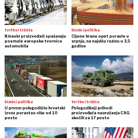
tvrtke i tržišta
biznis i politika
Kineski proizvođači spašavaju
Cijene hrane opet porasle u
posrnule europske tvornice
srpnju, na najvišu razinu u 3,5
automobila
godine
biznis i politika
tvrtke i tržišta
U prvom polugodištu hrvatski
Polugodišnji prihodi
izvoz porastao više od 10
proizvođača naoružanja CSG
posto
skočili za 17 posto