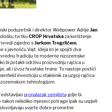
mski poduzetnik i direktor Webpower Adrije
Jan
ološku tvrtku
CROP Hrvatska
za korištenje
rivredi zajedno s
Jerkom Trogrlićem
,
s javnošću Vajt. Ideja im je spojiti dva
rivrednu tradiciju te moderne nizozemske
ko bi potakli održivu proizvodnju rajčica u
e, ali i izvoz hrvatske hrane. To nastoje postići
eenfield
investiciju u staklenik za uzgoj rajčica
nizozemskom tehnologijom.
predstavljao
pronalazak zemljišta
gdje bi
no nakon nekoliko mjeseci potrage ipak su uspjeli
 zadovoljavaju uvjete dobre prometne