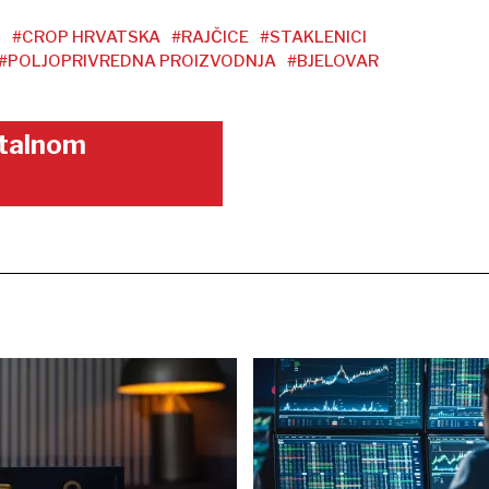
Ć
#CROP HRVATSKA
#RAJČICE
#STAKLENICI
#POLJOPRIVREDNA PROIZVODNJA
#BJELOVAR
gitalnom