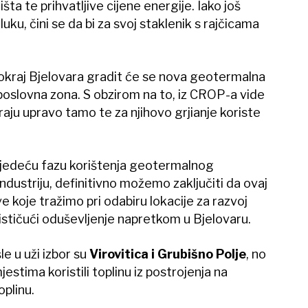
ta te prihvatljive cijene energije. Iako još
luku, čini se da bi za svoj staklenik s rajčicama
kraj Bjelovara gradit će se nova geotermalna
i poslovna zona. S obzirom na to, iz CROP-a vide
iraju upravo tamo te za njihovo grjianje koriste
sljedeću fazu korištenja geotermalnog
industriju, definitivno možemo zaključiti da ovaj
 koje tražimo pri odabiru lokacije za razvoj
 ističući oduševljenje napretkom u Bjelovaru.
le u uži izbor su
Virovitica i Grubišno Polje
, no
estima koristili toplinu iz postrojenja na
oplinu.