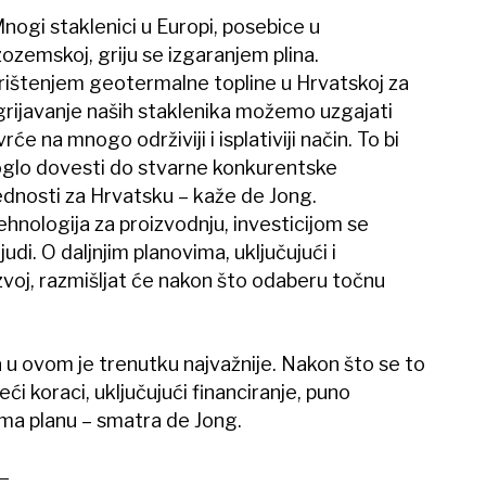
nogi staklenici u Europi, posebice u
ozemskoj, griju se izgaranjem plina.
rištenjem geotermalne topline u Hrvatskoj za
grijavanje naših staklenika možemo uzgajati
rće na mnogo održiviji i isplativiji način. To bi
glo dovesti do stvarne konkurentske
ednosti za Hrvatsku – kaže de Jong.
hnologija za proizvodnju, investicijom se
judi. O daljnjim planovima, uključujući i
azvoj, razmišljat će nakon što odaberu točnu
u ovom je trenutku najvažnije. Nakon što se to
eći koraci, uključujući financiranje, puno
rema planu – smatra de Jong.