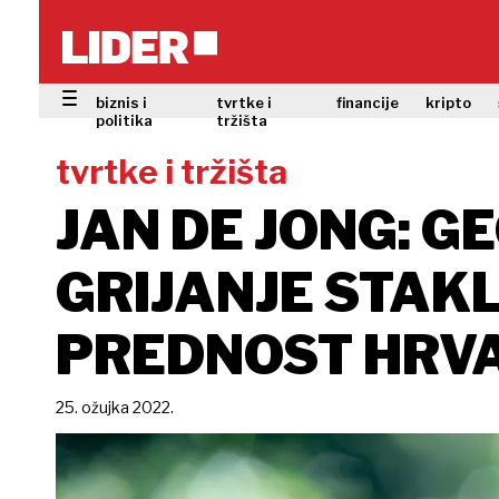
biznis i
tvrtke i
financije
kripto
politika
tržišta
tvrtke i tržišta
JAN DE JONG: 
GRIJANJE STAK
PREDNOST HRV
25. ožujka 2022.