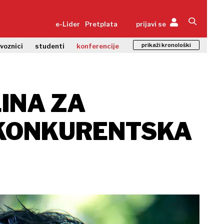
e-Lider
Pretplata
prijavi se
prikaži kronološki
zvoznici
studenti
konferencije
INA ZA
I KONKURENTSKA