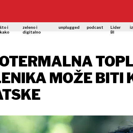
što i
zeleno i
unplugged
podcast
Lider
i
kako
digitalno
BI
GEOTERMALNA TOPL
LENIKA MOŽE BIT
ATSKE