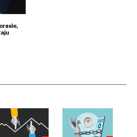
orasle,
taju