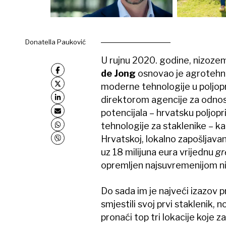
Donatella Pauković
U rujnu 2020. godine, nizoze
de Jong
osnovao je agrotehn
moderne tehnologije u poljop
direktorom agencije za odnose 
potencijala – hrvatsku poljop
tehnologije za staklenike – ka
Hrvatskoj, lokalno zapošljavanj
uz 18 milijuna eura vrijednu
gr
opremljen najsuvremenijom 
Do sada im je najveći izazov 
smjestili svoj prvi staklenik, 
pronaći top tri lokacije koje