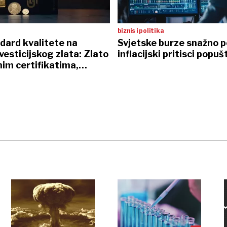
biznis i politika
dard kvalitete na
Svjetske burze snažno p
nvesticijskog zlata: Zlato
inflacijski pritisci popuš
nim certifikatima,
 sefovi i osobna dostava