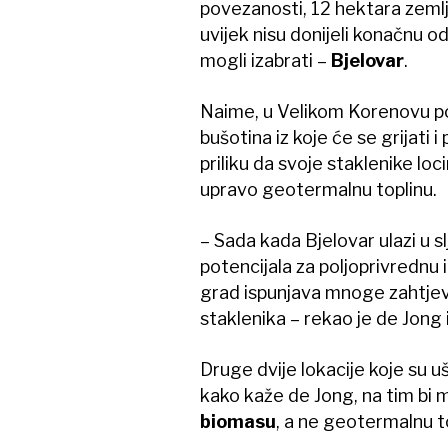
povezanosti, 12 hektara zemljiš
uvijek nisu donijeli konačnu od
mogli izabrati –
Bjelovar
.
Naime, u Velikom Korenovu po
bušotina iz koje će se grijati 
priliku da svoje staklenike loc
upravo geotermalnu toplinu.
– Sada kada Bjelovar ulazi u 
potencijala za poljoprivrednu 
grad ispunjava mnoge zahtjeve
staklenika – rekao je de Jong
Druge dvije lokacije koje su uš
kako kaže de Jong, na tim bi mj
biomasu
, a ne geotermalnu t