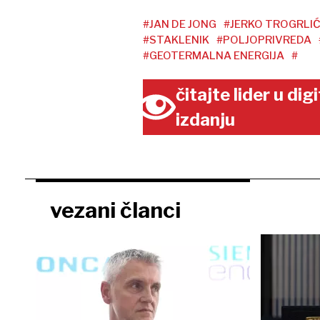
#JAN DE JONG
#JERKO TROGRLI
#STAKLENIK
#POLJOPRIVREDA
#GEOTERMALNA ENERGIJA
#
čitajte lider u di
izdanju
vezani članci