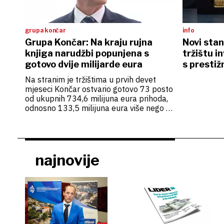
grupa končar
info
Grupa Končar: Na kraju rujna
Novi stan
knjiga narudžbi popunjena s
tržištu i
gotovo dvije milijarde eura
s prestiž
osigurani
Na stranim je tržištima u prvih devet
mjeseci Končar ostvario gotovo 73 posto
od ukupnih 734,6 milijuna eura prihoda,
odnosno 133,5 milijuna eura više nego u
istome prošlogodišnjem razdoblju
najnovije