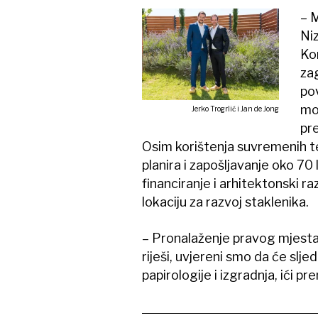
– M
Niz
Ko
za
pov
mo
Jerko Trogrlić i Jan de Jong
pr
Osim korištenja suvremenih te
planira i zapošljavanje oko 70 l
financiranje i arhitektonski r
lokaciju za razvoj staklenika.
– Pronalaženje pravog mjesta 
riješi, uvjereni smo da će sljed
papirologije i izgradnja, ići p