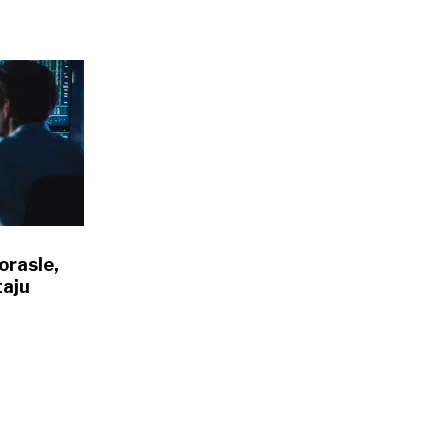
orasle,
taju