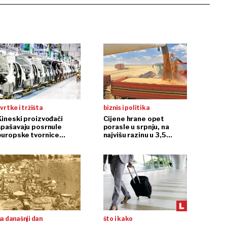
vrtke i tržišta
biznis i politika
Kineski proizvođači
Cijene hrane opet
spašavaju posrnule
porasle u srpnju, na
europske tvornice
najvišu razinu u 3,5
automobila
godine
a današnji dan
što i kako