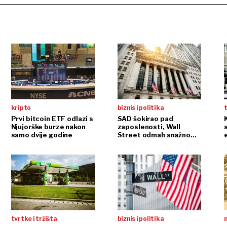
kripto
biznis i politika
t
Prvi bitcoin ETF odlazi s
SAD šokirao pad
Njujorške burze nakon
zaposlenosti, Wall
samo dvije godine
Street odmah snažno
reagirao
tvrtke i tržišta
biznis i politika
n