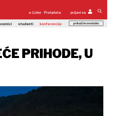
e-Lider
Pretplata
prijavi se
prikaži kronološki
zvoznici
studenti
konferencije
EĆE PRIHODE, U