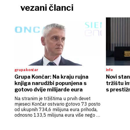
vezani članci
grupa končar
info
Grupa Končar: Na kraju rujna
Novi stan
knjiga narudžbi popunjena s
tržištu i
gotovo dvije milijarde eura
s prestiž
osigurani
Na stranim je tržištima u prvih devet
mjeseci Končar ostvario gotovo 73 posto
od ukupnih 734,6 milijuna eura prihoda,
odnosno 133,5 milijuna eura više nego u
istome prošlogodišnjem razdoblju