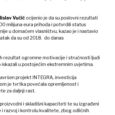
islav Vučić
ocijenio je da su poslovni rezultati
0 milijuna eura prihoda i potvrdili status
je u domaćem vlasništvu, kazao je i nastavio
datak da su od 2018. do danas
eh rezultat ogromne motivacije i stručnosti ljudi
no iskazali u postojećim ekstremnim uvjetima.
 završen projekt INTEGRA, investicija
jom je tvrtka povećala opremljenost i
e za daljnji rast.
proizvodni i skladišni kapaciteti te su izgrađeni
e i razvoj i kontrolu kvalitete, zbog odličnih