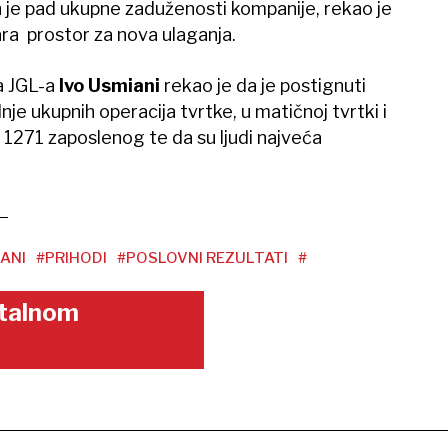
n je pad ukupne zaduženosti kompanije, rekao je
ra prostor za nova ulaganja.
a JGL-a
Ivo Usmiani
rekao je da je postignuti
je ukupnih operacija tvrtke, u matičnoj tvrtki i
 1271 zaposlenog te da su ljudi najveća
ANI
#PRIHODI
#POSLOVNI REZULTATI
#
gitalnom