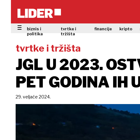
biznis i
tvrtke i
financije
kripto
politika
tržišta
tvrtke i tržišta
JGL U 2023. OS
PET GODINA IH
29. veljače 2024.