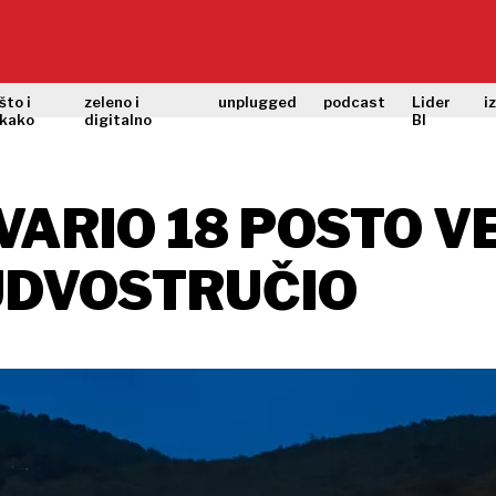
što i
zeleno i
unplugged
podcast
Lider
i
kako
digitalno
BI
TVARIO 18 POSTO V
 UDVOSTRUČIO