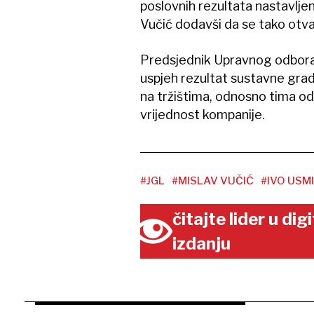
poslovnih rezultata nastavlje
Vučić dodavši da se tako otva
Predsjednik Upravnog odbor
uspjeh rezultat sustavne gradn
na tržištima, odnosno tima od
vrijednost kompanije.
#JGL
#MISLAV VUČIĆ
#IVO USMI
čitajte lider u di
izdanju