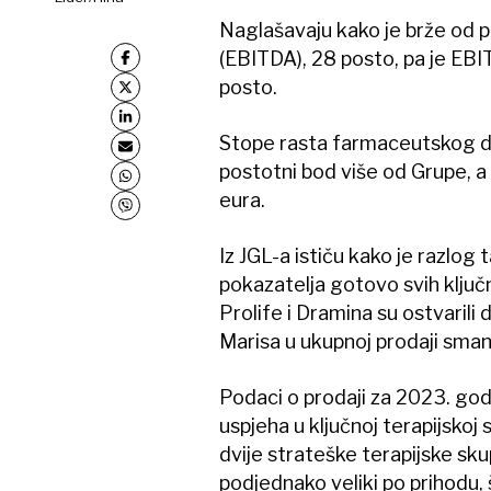
Naglašavaju kako je brže od pr
(EBITDA), 28 posto, pa je E
posto.
Stope rasta farmaceutskog di
postotni bod više od Grupe, a 
eura.
Iz JGL-a ističu kako je razlog
pokazatelja gotovo svih ključ
Prolife i Dramina su ostvarili
Marisa u ukupnoj prodaji sman
Podaci o prodaji za 2023. god
uspjeha u ključnoj terapijskoj s
dvije strateške terapijske sku
podjednako veliki po prihodu, š