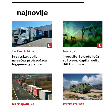
najnovije
tvrtke i tržišta
financije
Hrvatska dobila
Investitori okreću leđa
najvećeg proizvođača
softveru: Kapital seli u
higijenskog papira u
HALO dionice
regiji
biznis i politika
tvrtke i tržišta