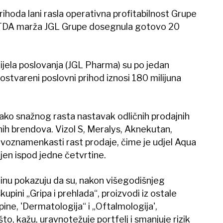
ihoda lani rasla operativna profitabilnost Grupe
BITDA marža JGL Grupe dosegnula gotovo 20
jela poslovanja (JGL Pharma) su po jedan
ostvareni poslovni prihod iznosi 180 milijuna
 tako snažnog rasta nastavak odličnih prodajnih
nih brendova. Vizol S, Meralys, Aknekutan,
 dvoznamenkasti rast prodaje, čime je udjel Aqua
jen ispod jedne četvrtine.
inu pokazuju da su, nakon višegodišnjeg
kupini „Gripa i prehlada“, proizvodi iz ostale
pine, 'Dermatologija“ i „Oftalmologija',
to, kažu, uravnotežuje portfelj i smanjuje rizik