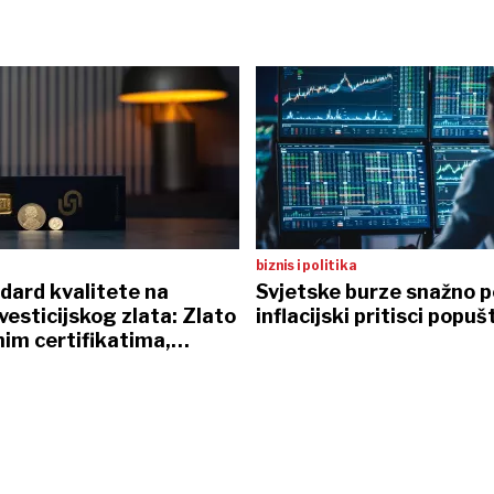
biznis i politika
dard kvalitete na
Svjetske burze snažno p
nvesticijskog zlata: Zlato
inflacijski pritisci popuš
nim certifikatima,
 sefovi i osobna dostava