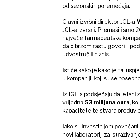
od sezonskih poremećaja.
Glavni izvršni direktor JGL-a
M
JGL-a izvrsni. Premašili smo 20
najveće farmaceutske kompani
da o brzom rastu govori i po
udvostručili biznis.
Ističe kako je kako je taj uspj
u kompaniji, koji su se poseb
Iz JGL-a podsjećaju da je lani
vrijedna
53 milijuna eura
, ko
kapacitete te stvara preduvjet
Iako su investicijom povećani 
novi laboratoriji za istraživanj