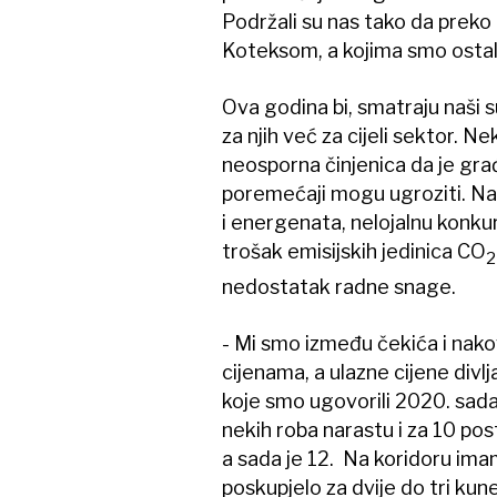
Podržali su nas tako da preko 
Koteksom, a kojima smo ostali
Ova godina bi, smatraju naši 
za njih već za cijeli sektor. Ne
neosporna činjenica da je gra
poremećaji mogu ugroziti. Nav
i energenata, nelojalnu konkur
trošak emisijskih jedinica CO
2
nedostatak radne snage.
- Mi smo između čekića i nako
cijenama, a ulazne cijene divl
koje smo ugovorili 2020. sada
nekih roba narastu i za 10 pos
a sada je 12. Na koridoru imam
poskupjelo za dvije do tri kune