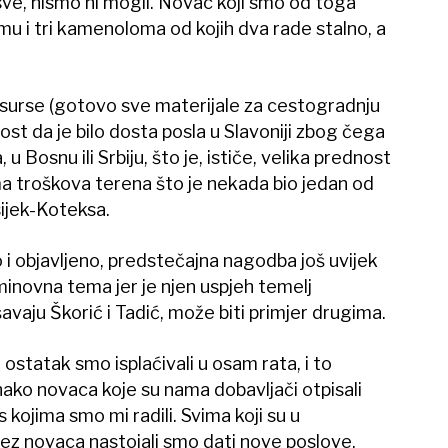
sve, nismo ni mogli. Novac koji smo od toga
mu i tri kamenoloma od kojih dva rade stalno, a
resurse (gotovo sve materijale za cestogradnju
ost da je bilo dosta posla u Slavoniji zbog čega
a, u Bosnu ili Srbiju, što je, ističe, velika prednost
ma troškova terena što je nekada bio jedan od
ijek-Koteksa.
 i objavljeno, predstečajna nagodba još uvijek
inovna tema jer je njen uspjeh temelj
avaju Škorić i Tadić, može biti primjer drugima.
 ostatak smo isplaćivali u osam rata, i to
nako novaca koje su nama dobavljači otpisali
 kojima smo mi radili. Svima koji su u
ez novaca nastojali smo dati nove poslove.