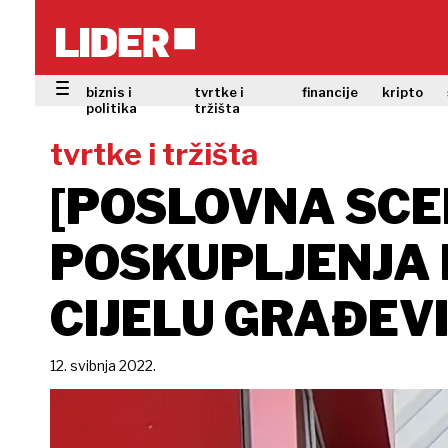
biznis i
tvrtke i
financije
kripto
politika
tržišta
tvrtke i tržišta
[POSLOVNA SCE
POSKUPLJENJA
CIJELU GRAĐEV
12. svibnja 2022.