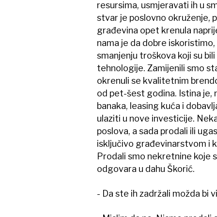
resursima, usmjeravati ih u sm
stvar je poslovno okruženje, p
građevina opet krenula naprije
nama je da dobre iskoristimo, 
smanjenju troškova koji su bili n
tehnologije. Zamijenili smo st
okrenuli se kvalitetnim bren
od pet-šest godina. Istina je,
banaka, leasing kuća i dobavlj
ulaziti u nove investicije. Ne
poslova, a sada prodali ili ugas
isključivo građevinarstvom i
Prodali smo nekretnine koje su
odgovara u dahu Škorić.
- Da ste ih zadržali možda bi v