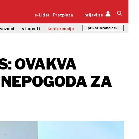
e-Lider
Pretplata
prijavi se
prikaži kronološki
zvoznici
studenti
konferencije
S: OVAKVA
 NEPOGODA ZA