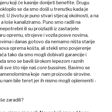
jeru koji će kasnije donijeti benefite. Drugu
oklopilo se da smo došli u trenutku kada je
d. U životu je puno stvari stjecaj okolnosti, a na
a loše kanaliziramo. Puno smo radili na
epotrebni ili su proizlazili iz zastarjele
aru opremu, strojeve i vozila posve novima,
dovima i danas gotovo da nemamo ništa starije
 nova oprema košta, ali stekli smo povjerenje
ača tako da smo mogli dobivati garancije i
kada smo se bavili širokom lepezom raznih
ili sve što nije naš
core bussines
. Bavimo se
 kamenolomima koje nam proizvode sirovine.
 nam bile teret jer ih nismo mogli oplemeniti -
iše zaradili?