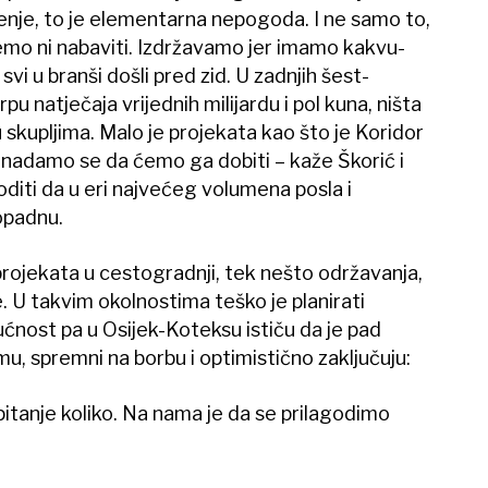
jenje, to je elementarna nepogoda. I ne samo to,
mo ni nabaviti. Izdržavamo jer imamo kakvu-
svi u branši došli pred zid. U zadnjih šest-
u natječaja vrijednih milijardu i pol kuna, ništa
skupljima. Malo je projekata kao što je Koridor
, nadamo se da ćemo ga dobiti – kaže Škorić i
iti da u eri najvećeg volumena posla i
opadnu.
projekata u cestogradnji, tek nešto održavanja,
je. U takvim okolnostima teško je planirati
nost pa u Osijek-Koteksu ističu da je pad
u, spremni na borbu i optimistično zaključuju:
 pitanje koliko. Na nama je da se prilagodimo