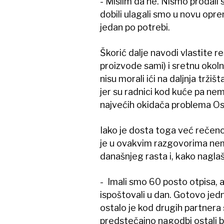
- Mislim da ne. Nismo prodali 
dobili ulagali smo u novu opre
jedan po potrebi.
Škorić dalje navodi vlastite 
proizvode sami) i sretnu okoln
nisu morali ići na daljnja tržišt
jer su radnici kod kuće pa ne
najvećih okidača problema Os
Iako je dosta toga već rečeno
je u ovakvim razgovorima nem
današnjeg rasta i, kako naglaš
- Imali smo 60 posto otpisa, a
ispoštovali u dan. Gotovo jed
ostalo je kod drugih partnera s
predstečajno nagodbi ostali b