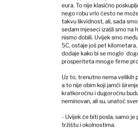
eura. To nije klasično poskupl
nego robu vrlo često ne može
takvu likvidnost, ali, sada smo 
sedam mjeseci izašli smo na hrp
nismo dobili. Uvijek smo među 
5C, ostaje još pet kilometara
dodaje kako bi se moglo dogod
prosperiteta mnoge firme pr
Uz to, trenutno nema velikih 
a to nije obim koji jamči širen
kratkoročnu i dugoročnu buduć
neminovan, ali su, unatoč svem
- Uvijek će biti posla, samo je
tržištu i okolnostima.