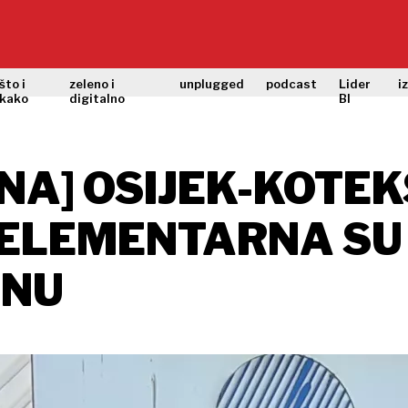
što i
zeleno i
unplugged
podcast
Lider
i
kako
digitalno
BI
NA] OSIJEK-KOTEK
 ELEMENTARNA SU
INU