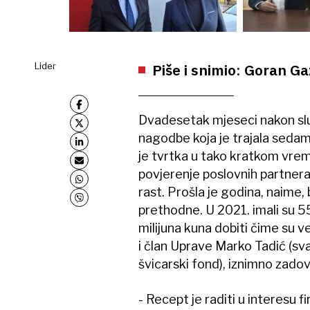
Lider
Piše i snimio: Goran G
Dvadesetak mjeseci nakon sl
nagodbe koja je trajala sedam
je tvrtka u tako kratkom vrem
povjerenje poslovnih partnera, 
rast. Prošla je godina, naime, 
prethodne. U 2021. imali su 55
milijuna kuna dobiti čime su v
i član Uprave Marko Tadić (sva
švicarski fond), iznimno zadovo
- Recept je raditi u interesu f