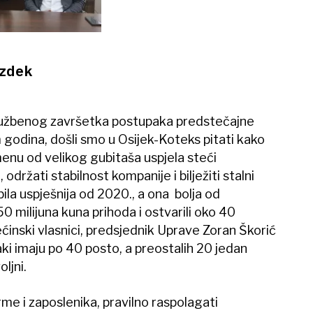
azdek
užbenog završetka postupaka predstečajne
 godina, došli smo u Osijek-Koteks pitati kako
enu od velikog gubitaša uspjela steći
održati stabilnost kompanije i bilježiti stalni
bila uspješnija od 2020., a ona bolja od
0 milijuna kuna prihoda i ostvarili oko 40
ećinski vlasnici, predsjednik Uprave Zoran Škorić
ki imaju po 40 posto, a preostalih 20 jedan
ljni.
irme i zaposlenika, pravilno raspolagati