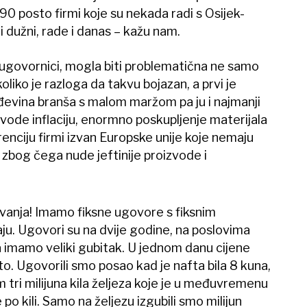
90 posto firmi koje su nekada radi s Osijek-
 dužni, rade i danas – kažu nam.
sugovornici, mogla biti problematična ne samo
koliko je razloga da takvu bojazan, a prvi je
đevina branša s malom maržom pa ju i najmanji
ode inflaciju, enormno poskupljenje materijala
enciju firmi izvan Europske unije koje nemaju
zbog čega nude jeftinije proizvode i
vanja! Imamo fiksne ugovore s fiksnim
jaju. Ugovori su na dvije godine, na poslovima
 imamo veliki gubitak. U jednom danu cijene
to. Ugovorili smo posao kad je nafta bila 8 kuna,
 tri milijuna kila željeza koje je u međuvremenu
 po kili. Samo na željezu izgubili smo milijun