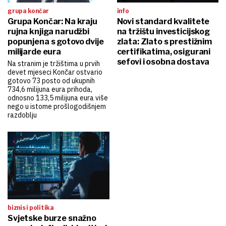
grupa končar
info
Grupa Končar: Na kraju
Novi standard kvalitete
rujna knjiga narudžbi
na tržištu investicijskog
popunjena s gotovo dvije
zlata: Zlato s prestižnim
milijarde eura
certifikatima, osigurani
sefovi i osobna dostava
Na stranim je tržištima u prvih
devet mjeseci Končar ostvario
gotovo 73 posto od ukupnih
734,6 milijuna eura prihoda,
odnosno 133,5 milijuna eura više
nego u istome prošlogodišnjem
razdoblju
biznis i politika
Svjetske burze snažno