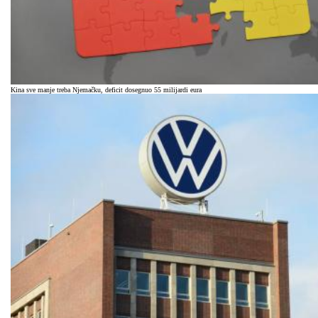
Kina sve manje treba Njemačku, deficit dosegnuo 55 milijardi eura