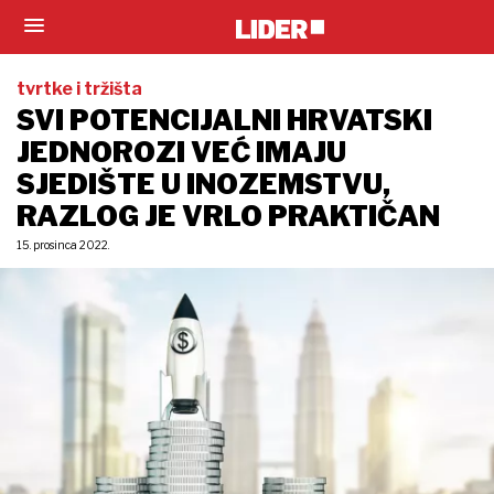
tvrtke i tržišta
SVI POTENCIJALNI HRVATSKI
JEDNOROZI VEĆ IMAJU
SJEDIŠTE U INOZEMSTVU,
RAZLOG JE VRLO PRAKTIČAN
15. prosinca 2022.