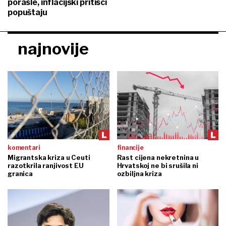
porasle, inflacijski pritisci
popuštaju
najnovije
komentari
financije
Migrantska kriza u Ceuti
Rast cijena nekretnina u
razotkrila ranjivost EU
Hrvatskoj ne bi srušila ni
granica
ozbiljna kriza