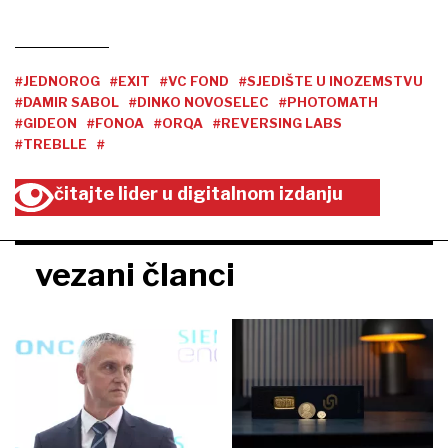
#JEDNOROG
#EXIT
#VC FOND
#SJEDIŠTE U INOZEMSTVU
#DAMIR SABOL
#DINKO NOVOSELEC
#PHOTOMATH
#GIDEON
#FONOA
#ORQA
#REVERSING LABS
#TREBLLE
#
čitajte lider u digitalnom izdanju
vezani članci