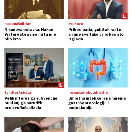
na današnji dan
zvečevo
Nixonova ostavka: Nakon
Prihod pada, gubitak raste,
Watergatea više ništa nije
ali nije sve tako crno kao što
bilo isto
izgleda
tvrtke i tržišta
menadžersko zdravlje
Velik interes za subvencije
Umjetna inteligencija mijenja
puni knjige narudžbi
gastroenterologiju i
proizvođača dizala
endoskopiju