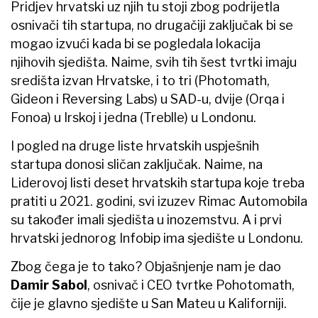
Pridjev hrvatski uz njih tu stoji zbog podrijetla
osnivači tih startupa, no drugačiji zaključak bi se
mogao izvući kada bi se pogledala lokacija
njihovih sjedišta. Naime, svih tih šest tvrtki imaju
središta izvan Hrvatske, i to tri (Photomath,
Gideon i Reversing Labs) u SAD-u, dvije (Orqa i
Fonoa) u Irskoj i jedna (Treblle) u Londonu.
I pogled na druge liste hrvatskih uspješnih
startupa donosi sličan zaključak. Naime, na
Liderovoj listi deset hrvatskih startupa koje treba
pratiti u 2021. godini, svi izuzev Rimac Automobila
su također imali sjedišta u inozemstvu. A i prvi
hrvatski jednorog Infobip ima sjedište u Londonu.
Zbog čega je to tako? Objašnjenje nam je dao
Damir Sabol
, osnivač i CEO tvrtke Pohotomath,
čije je glavno sjedište u San Mateu u Kaliforniji.