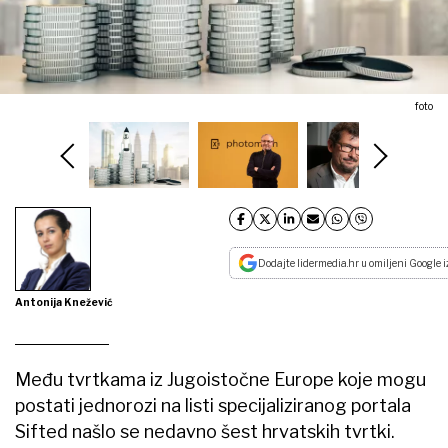
foto
Dodajte lidermedia.hr u omiljeni Google i
Antonija Knežević
Među tvrtkama iz Jugoistočne Europe koje mogu
postati jednorozi na listi specijaliziranog portala
Sifted našlo se nedavno šest hrvatskih tvrtki.