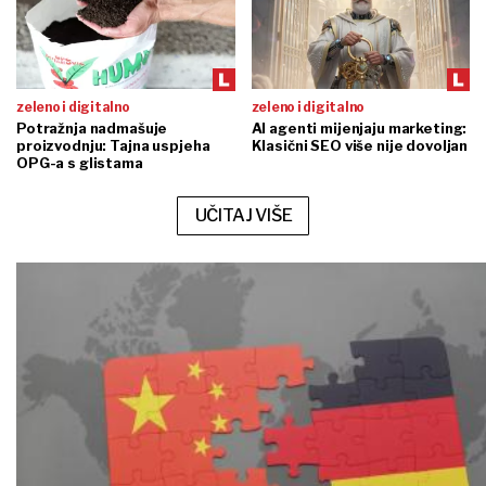
zeleno i digitalno
zeleno i digitalno
Potražnja nadmašuje
AI agenti mijenjaju marketing:
proizvodnju: Tajna uspjeha
Klasični SEO više nije dovoljan
OPG-a s glistama
UČITAJ VIŠE