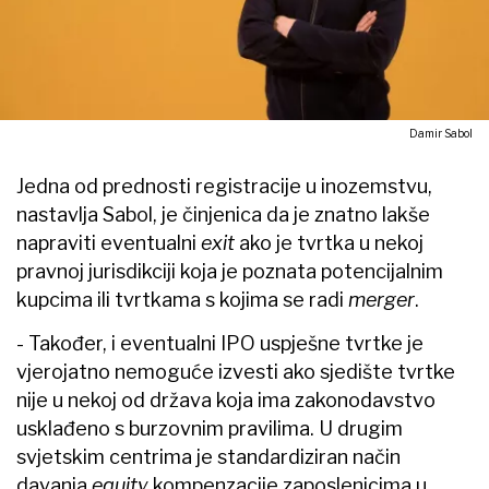
Damir Sabol
Jedna od prednosti registracije u inozemstvu,
nastavlja Sabol, je činjenica da je znatno lakše
napraviti eventualni
exit
ako je tvrtka u nekoj
pravnoj jurisdikciji koja je poznata potencijalnim
kupcima ili tvrtkama s kojima se radi
merger
.
- Također, i eventualni IPO uspješne tvrtke je
vjerojatno nemoguće izvesti ako sjedište tvrtke
nije u nekoj od država koja ima zakonodavstvo
usklađeno s burzovnim pravilima. U drugim
svjetskim centrima je standardiziran način
davanja
equity
kompenzacije zaposlenicima u