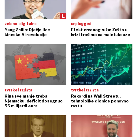
zeleno i digitalno
unplugged
Yang Zhilin: Dječje lice
Efekt crvenog ruža: Zašto u
kineske AI revolucije
krizi trošimo na male luksuze
tvrtke i tržišta
tvrtke i tržišta
Kina sve manje treba
Rekordi na Wall Streetu,
Njemačku, deficit dosegnuo
tehnološke dionice ponovno
55 milijardi eura
rastu