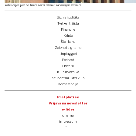
Volkswagen pred 50 tisuća novih otkaza i zatvaranjem tvornica
Biznis i politika
Tvrtke i tržišta
Financije
Kripto
Što i kako
Zeleno i digitalno
Unplugged
Podcast
Lider BI
Klub izvoznika
Studentski Lider klub
Konferencije
Pretplati se
Prijava na newsletter
e-lider
o nama
impressum
oglašavanje
opći uvjeti korištenja