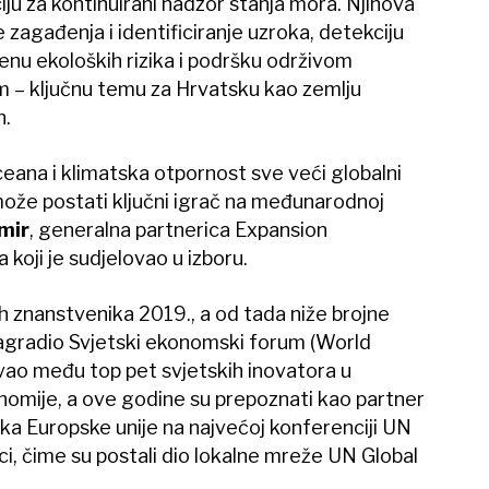
ciju za kontinuirani nadzor stanja mora. Njihova
zagađenja i identificiranje uzroka, detekciju
cjenu ekoloških rizika i podršku održivom
 – ključnu temu za Hrvatsku kao zemlju
n.
ceana i klimatska otpornost sve veći globalni
može postati ključni igrač na međunarodnoj
mir
, generalna partnerica Expansion
koji je sudjelovao u izboru.
 znanstvenika 2019., a od tada niže brojne
nagradio Svjetski ekonomski forum (World
ao među top pet svjetskih inovatora u
nomije, a ove godine su prepoznati kao partner
nika Europske unije na najvećoj konferenciji UN
, čime su postali dio lokalne mreže UN Global