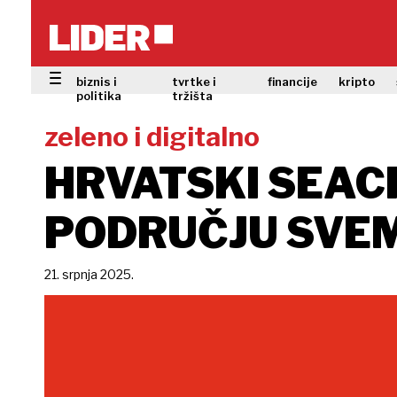
biznis i
tvrtke i
financije
kripto
politika
tržišta
zeleno i digitalno
HRVATSKI SEAC
PODRUČJU SVEM
21. srpnja 2025.