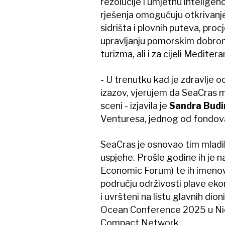
rezolucije i umjetnu inteligen
rješenja omogućuju otkrivanje 
sidrišta i plovnih puteva, pro
upravljanju pomorskim dobrom
turizma, ali i za cijeli Meditera
- U trenutku kad je zdravlje o
izazov, vjerujem da SeaCras 
sceni - izjavila je
Sandra Budi
Venturesa, jednog od fondova 
SeaCras je osnovao tim mladih
uspjehe. Prošle godine ih je 
Economic Forum) te ih imenov
području održivosti plave eko
i uvršteni na listu glavnih dio
Ocean Conference 2025 u Nici
Compact Network.