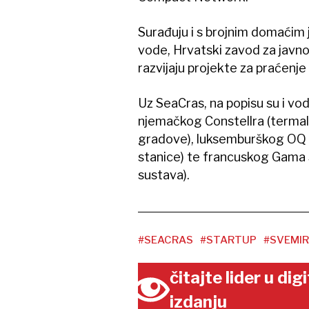
Surađuju i s brojnim domaćim j
vode, Hrvatski zavod za javno
razvijaju projekte za praćenje
Uz SeaCras, na popisu su i vo
njemačkog Constellra (termal
gradove), luksemburškog OQ 
stanice) te francuskog Gama S
sustava).
#SEACRAS
#STARTUP
#SVEMIR
čitajte lider u di
izdanju