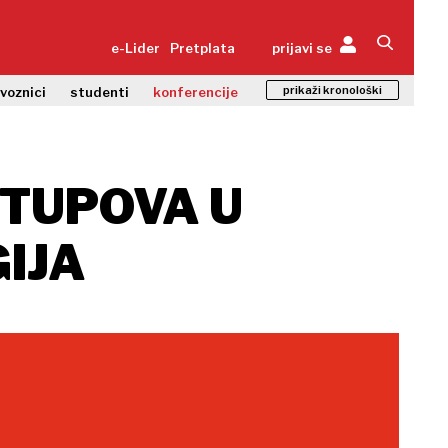
e-Lider
Pretplata
prijavi se
prikaži kronološki
zvoznici
studenti
konferencije
RTUPOVA U
IJA