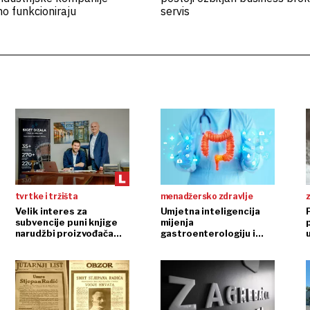
o funkcioniraju
servis
tvrtke i tržišta
menadžersko zdravlje
z
Velik interes za
Umjetna inteligencija
subvencije puni knjige
mijenja
narudžbi proizvođača
gastroenterologiju i
dizala
endoskopiju