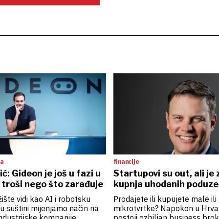
ta
financije
ć: Gideon je još u fazi u
Startupovi su out, ali je
e troši nego što zarađuje
kupnja uhodanih poduzeć
ište vidi kao AI i robotsku
Prodajete ili kupujete male ili
u suštini mijenjamo način na
mikrotvrtke? Napokon u Hrva
 industrijske kompanije
postoji ozbiljan business bro