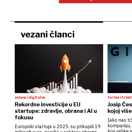
vezani članci
zeleno i digitalno
tvrtke i tržiš
Rekordne investicije u EU
Josip Ćesi
startupe: zdravlje, obrana i AI u
kojoj viš
fokusu
Iako nas trž
kompaniju, 
Europski startupi u 2025. su prikupili 19
koji velike