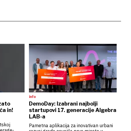
info
 zato
DemoDay: Izabrani najbolji
a in!
startupovi 17. generacije Algebra
LAB-a
tskoj
Pametna aplikacija za inovativan urbani
kerage-