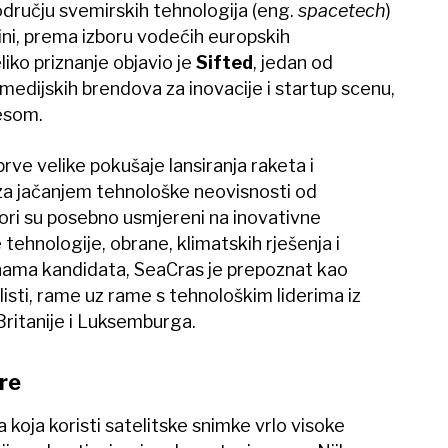
odručju svemirskih tehnologija (eng.
spacetech
)
ini, prema izboru vodećih europskih
liko priznanje objavio je
Sifted
, jedan od
i medijskih brendova za inovacije i startup scenu,
esom.
 prve velike pokušaje lansiranja raketa i
a jačanjem tehnološke neovisnosti od
ori su posebno usmjereni na inovativne
 tehnologije, obrane, klimatskih rješenja i
nama kandidata, SeaCras je prepoznat kao
listi, rame uz rame s tehnološkim liderima iz
ritanije i Luksemburga.
ore
 koja koristi satelitske snimke vrlo visoke