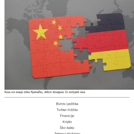
Kina sve manje treba Njemačku, deficit dosegnuo 55 milijardi eura
Biznis i politika
Tvrtke i tržišta
Financije
Kripto
Što i kako
Zeleno i digitalno