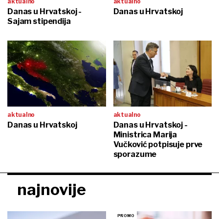
aktualno
aktualno
Danas u Hrvatskoj -
Danas u Hrvatskoj
Sajam stipendija
aktualno
aktualno
Danas u Hrvatskoj
Danas u Hrvatskoj -
Ministrica Marija
Vučković potpisuje prve
sporazume
najnovije