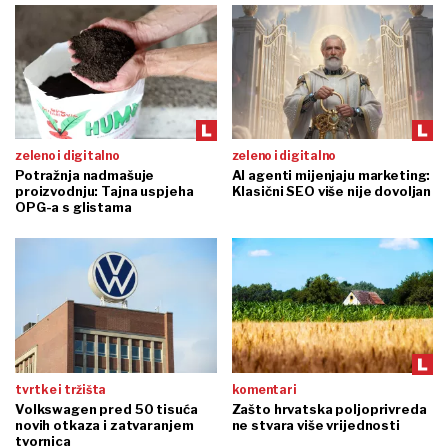
zeleno i digitalno
zeleno i digitalno
Potražnja nadmašuje
AI agenti mijenjaju marketing:
proizvodnju: Tajna uspjeha
Klasični SEO više nije dovoljan
OPG-a s glistama
tvrtke i tržišta
komentari
Volkswagen pred 50 tisuća
Zašto hrvatska poljoprivreda
novih otkaza i zatvaranjem
ne stvara više vrijednosti
tvornica