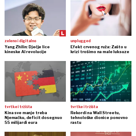
zeleno i digitalno
unplugged
Yang Zhilin: Dječje lice
Efekt crvenog ruža: Zašto u
kineske AI revolucije
krizi trošimo na male luksuze
tvrtke i tržišta
tvrtke i tržišta
Kina sve manje treba
Rekordi na Wall Streetu,
Njemačku, deficit dosegnuo
tehnološke dionice ponovno
55 milijardi eura
rastu