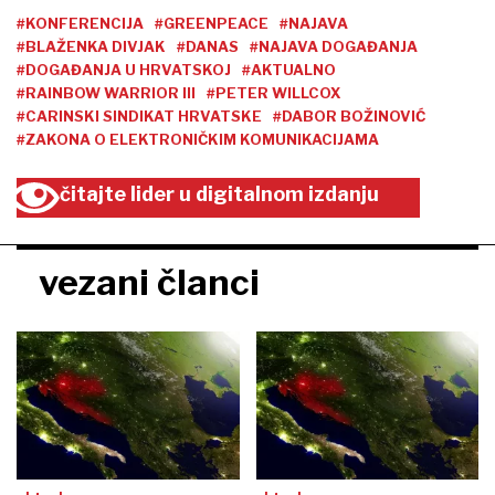
#KONFERENCIJA
#GREENPEACE
#NAJAVA
#BLAŽENKA DIVJAK
#DANAS
#NAJAVA DOGAĐANJA
#DOGAĐANJA U HRVATSKOJ
#AKTUALNO
#RAINBOW WARRIOR III
#PETER WILLCOX
#CARINSKI SINDIKAT HRVATSKE
#DABOR BOŽINOVIĆ
#ZAKONA O ELEKTRONIČKIM KOMUNIKACIJAMA
čitajte lider u digitalnom izdanju
vezani članci