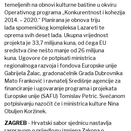
temeljenih na obnovi kulturne baštine u okviru
Operativnog programa „Konkurentnost i kohezija
2014. – 2020.“ Planirana je obnova triju
lađa spomeničkog kompleksa Lazareti te
oprema svih deset lađa. Ukupna vrijednost
projekta je 33,7 milijuna kuna, od čega EU
sredstva čine nešto manje od 26 milijuna
kuna. Ugovore će potpisati ministrica
regionalnoga razvoja i fondova Europske unije
Gabrijela Žalac, gradonačelnik Grada Dubrovnika
Mato Franković i ravnatelj Središnje agencije za
financiranje i ugovaranje programa i projekata
Europske unije (SAFU) Tomislav Petric. Svečanom
potpisivanju nazočit će i ministrica kulture Nina
Obuljen Koržinek.
ZAGREB
- Hrvatski sabor sjednicu nastavlja
raspravom o prijedlogu izmjena Zakona o