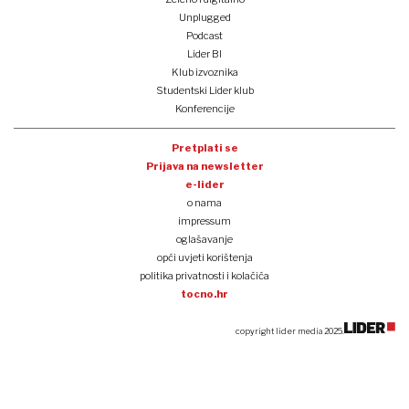
Unplugged
Podcast
Lider BI
Klub izvoznika
Studentski Lider klub
Konferencije
Pretplati se
Prijava na newsletter
e-lider
o nama
impressum
oglašavanje
opći uvjeti korištenja
politika privatnosti i kolačića
tocno.hr
copyright lider media 2025.