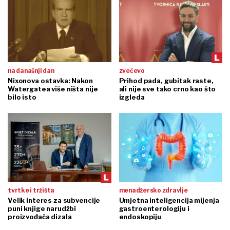
na današnji dan
zvečevo
Nixonova ostavka: Nakon
Prihod pada, gubitak raste,
Watergatea više ništa nije
ali nije sve tako crno kao što
bilo isto
izgleda
tvrtke i tržišta
menadžersko zdravlje
Velik interes za subvencije
Umjetna inteligencija mijenja
puni knjige narudžbi
gastroenterologiju i
proizvođača dizala
endoskopiju