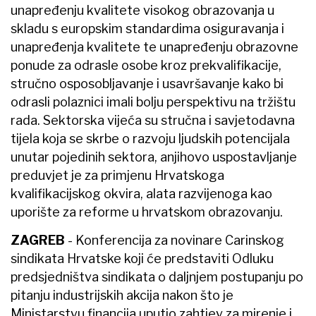
unapređenju kvalitete visokog obrazovanja u
skladu s europskim standardima osiguravanja i
unapređenja kvalitete te unapređenju obrazovne
ponude za odrasle osobe kroz prekvalifikacije,
stručno osposobljavanje i usavršavanje kako bi
odrasli polaznici imali bolju perspektivu na tržištu
rada. Sektorska vijeća su stručna i savjetodavna
tijela koja se skrbe o razvoju ljudskih potencijala
unutar pojedinih sektora, anjihovo uspostavljanje
preduvjet je za primjenu Hrvatskoga
kvalifikacijskog okvira, alata razvijenoga kao
uporište za reforme u hrvatskom obrazovanju.
ZAGREB
- Konferencija za novinare Carinskog
sindikata Hrvatske koji će predstaviti Odluku
predsjedništva sindikata o daljnjem postupanju po
pitanju industrijskih akcija nakon što je
Ministarstvu financija uputio zahtjev za mirenje i