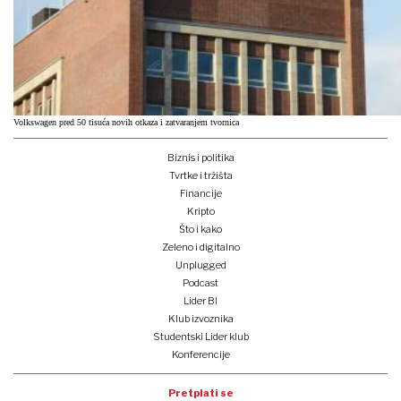
Volkswagen pred 50 tisuća novih otkaza i zatvaranjem tvornica
Biznis i politika
Tvrtke i tržišta
Financije
Kripto
Što i kako
Zeleno i digitalno
Unplugged
Podcast
Lider BI
Klub izvoznika
Studentski Lider klub
Konferencije
Pretplati se