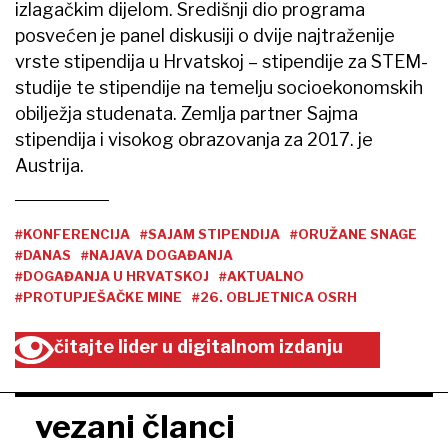
izlagačkim dijelom. Središnji dio programa
posvećen je panel diskusiji o dvije najtraženije
vrste stipendija u Hrvatskoj – stipendije za STEM-
studije te stipendije na temelju socioekonomskih
obilježja studenata. Zemlja partner Sajma
stipendija i visokog obrazovanja za 2017. je
Austrija.
#KONFERENCIJA
#SAJAM STIPENDIJA
#ORUŽANE SNAGE
#DANAS
#NAJAVA DOGAĐANJA
#DOGAĐANJA U HRVATSKOJ
#AKTUALNO
#PROTUPJEŠAČKE MINE
#26. OBLJETNICA OSRH
čitajte lider u digitalnom izdanju
vezani članci