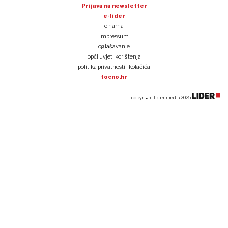
Prijava na newsletter
e-lider
o nama
impressum
oglašavanje
opći uvjeti korištenja
politika privatnosti i kolačića
tocno.hr
copyright lider media 2025.