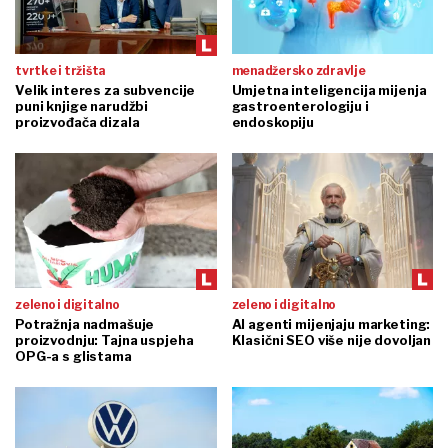
tvrtke i tržišta
menadžersko zdravlje
Velik interes za subvencije
Umjetna inteligencija mijenja
puni knjige narudžbi
gastroenterologiju i
proizvođača dizala
endoskopiju
zeleno i digitalno
zeleno i digitalno
Potražnja nadmašuje
AI agenti mijenjaju marketing:
proizvodnju: Tajna uspjeha
Klasični SEO više nije dovoljan
OPG-a s glistama