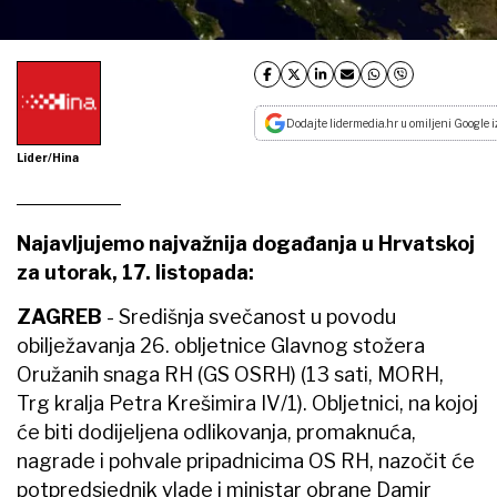
Dodajte lidermedia.hr u omiljeni Google i
Lider/Hina
Najavljujemo najvažnija događanja u Hrvatskoj
za utorak, 17. listopada:
ZAGREB
- Središnja svečanost u povodu
obilježavanja 26. obljetnice Glavnog stožera
Oružanih snaga RH (GS OSRH) (13 sati, MORH,
Trg kralja Petra Krešimira IV/1). Obljetnici, na kojoj
će biti dodijeljena odlikovanja, promaknuća,
nagrade i pohvale pripadnicima OS RH, nazočit će
potpredsjednik vlade i ministar obrane Damir