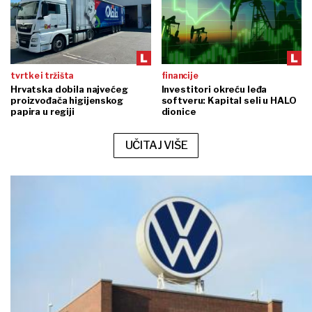
tvrtke i tržišta
financije
Hrvatska dobila najvećeg
Investitori okreću leđa
proizvođača higijenskog
softveru: Kapital seli u HALO
papira u regiji
dionice
UČITAJ VIŠE