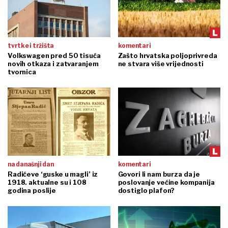
tvrtke i tržišta
komentari
Volkswagen pred 50 tisuća
Zašto hrvatska poljoprivreda
novih otkaza i zatvaranjem
ne stvara više vrijednosti
tvornica
na današnji dan
komentari
Radićeve ‘guske u magli’ iz
Govori li nam burza da je
1918. aktualne su i 108
poslovanje većine kompanija
godina poslije
dostiglo plafon?