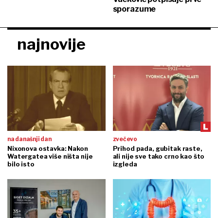
sporazume
najnovije
na današnji dan
zvečevo
Nixonova ostavka: Nakon
Prihod pada, gubitak raste,
Watergatea više ništa nije
ali nije sve tako crno kao što
bilo isto
izgleda