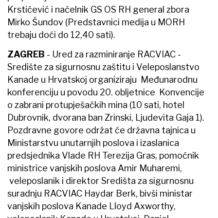
Krstičević i načelnik GS OS RH general zbora
Mirko Šundov (Predstavnici medija u MORH
trebaju doći do 12,40 sati).
ZAGREB
- Ured za razminiranje RACVIAC -
Središte za sigurnosnu zaštitu i Veleposlanstvo
Kanade u Hrvatskoj organiziraju Međunarodnu
konferenciju u povodu 20. obljetnice Konvencije
o zabrani protupješačkih mina (10 sati, hotel
Dubrovnik, dvorana ban Zrinski, Ljudevita Gaja 1).
Pozdravne govore održat će državna tajnica u
Ministarstvu unutarnjih poslova i izaslanica
predsjednika Vlade RH Terezija Gras, pomoćnik
ministrice vanjskih poslova Amir Muharemi,
veleposlanik i direktor Središta za sigurnosnu
suradnju RACVIAC Haydar Berk, bivši ministar
vanjskih poslova Kanade Lloyd Axworthy,