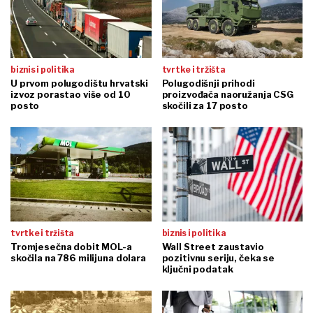
biznis i politika
tvrtke i tržišta
U prvom polugodištu hrvatski
Polugodišnji prihodi
izvoz porastao više od 10
proizvođača naoružanja CSG
posto
skočili za 17 posto
tvrtke i tržišta
biznis i politika
Tromjesečna dobit MOL-a
Wall Street zaustavio
skočila na 786 milijuna dolara
pozitivnu seriju, čeka se
ključni podatak