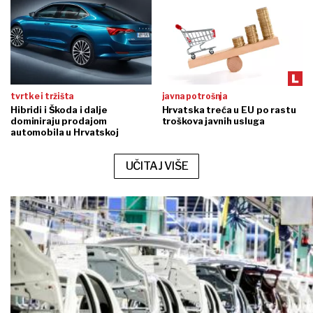
tvrtke i tržišta
javna potrošnja
Hibridi i Škoda i dalje
Hrvatska treća u EU po rastu
dominiraju prodajom
troškova javnih usluga
automobila u Hrvatskoj
UČITAJ VIŠE