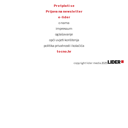
Pretplati se
Prijava na newsletter
e-lider
o nama
impressum
oglašavanje
opći uvjeti korištenja
politika privatnosti i kolačića
tocno.hr
copyright lider media 2025.