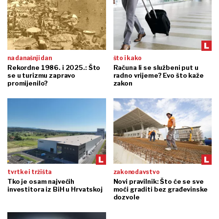
na današnji dan
što i kako
Rekordne 1986. i 2025.: Što
Računa li se službeni put u
se u turizmu zapravo
radno vrijeme? Evo što kaže
promijenilo?
zakon
tvrtke i tržišta
zakonodavstvo
Tko je osam najvećih
Novi pravilnik: Što će se sve
investitora iz BiH u Hrvatskoj
moći graditi bez građevinske
dozvole