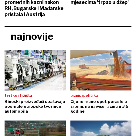
prometnih kazni nakon
mjesecima 'trpao u džep'
RH, Bugarske i Mađarske
pristala i Austrija
najnovije
tvrtke i tržišta
biznis i politika
Kineski proizvođači spašavaju
Cijene hrane opet porasle u
posrnule europske tvornice
srpnju, na najvišu razinu u 3,5
automobila
godine