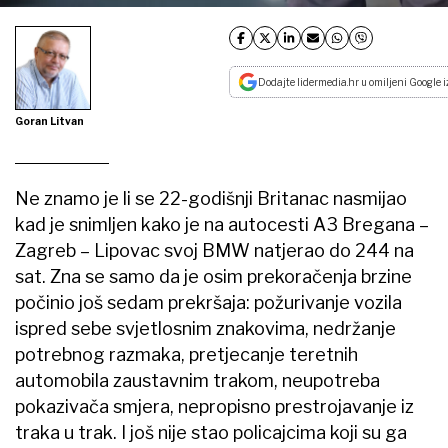
Dodajte lidermedia.hr u omiljeni Google i
Goran Litvan
Ne znamo je li se 22-godišnji Britanac nasmijao
kad je snimljen kako je na autocesti A3 Bregana –
Zagreb – Lipovac svoj BMW natjerao do 244 na
sat. Zna se samo da je osim prekoračenja brzine
počinio još sedam prekršaja: požurivanje vozila
ispred sebe svjetlosnim znakovima, nedržanje
potrebnog razmaka, pretjecanje teretnih
automobila zaustavnim trakom, neupotreba
pokazivača smjera, nepropisno prestrojavanje iz
traka u trak. I još nije stao policajcima koji su ga