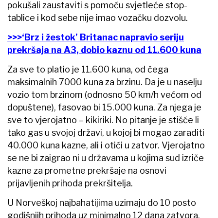
pokušali zaustaviti s pomoću svjetleće stop-
tablice i kod sebe nije imao vozačku dozvolu.
>>>‘Brz i žestok’ Britanac napravio seriju
prekršaja na A3, dobio kaznu od 11.600 kuna
Za sve to platio je 11.600 kuna, od čega
maksimalnih 7000 kuna za brzinu. Da je u naselju
vozio tom brzinom (odnosno 50 km/h većom od
dopuštene), fasovao bi 15.000 kuna. Za njega je
sve to vjerojatno – kikiriki. No pitanje je stišće li
tako gas u svojoj državi, u kojoj bi mogao zaraditi
40.000 kuna kazne, ali i otići u zatvor. Vjerojatno
se ne bi zaigrao ni u državama u kojima sud izriče
kazne za prometne prekršaje na osnovi
prijavljenih prihoda prekršitelja.
U Norveškoj najbahatijima uzimaju do 10 posto
godišnjih prihoda uz minimalno 12 dana zatvora.