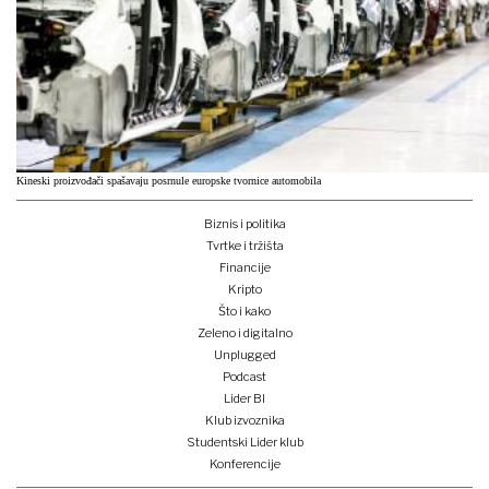
Kineski proizvođači spašavaju posrnule europske tvornice automobila
Biznis i politika
Tvrtke i tržišta
Financije
Kripto
Što i kako
Zeleno i digitalno
Unplugged
Podcast
Lider BI
Klub izvoznika
Studentski Lider klub
Konferencije