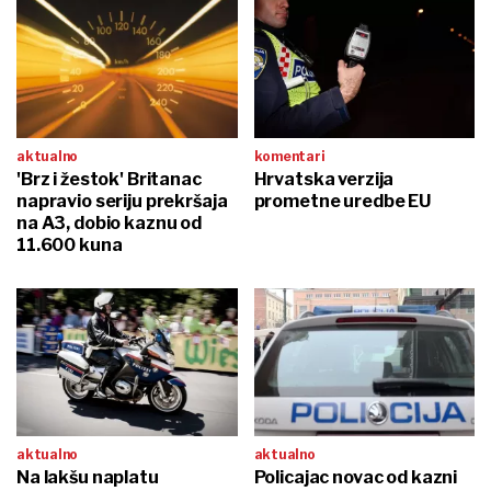
aktualno
komentari
'Brz i žestok' Britanac
Hrvatska verzija
napravio seriju prekršaja
prometne uredbe EU
na A3, dobio kaznu od
11.600 kuna
aktualno
aktualno
Na lakšu naplatu
Policajac novac od kazni