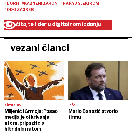
#DORH
#KAZNENI ZAKON
#NAPAD SJEKIROM
#ODO ZAGREB
čitajte lider u digitalnom izdanju
vezani članci
aktualno
info
Miljenić i Grmoja: Posao
Mario Banožić otvorio
medija je otkrivanje
firmu
afera, pripazite s
hibridnim ratom