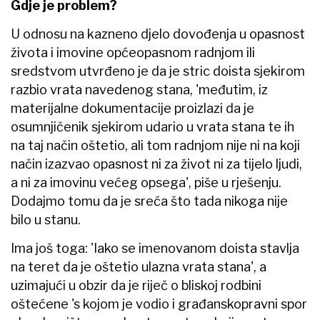
Gdje je problem?
U odnosu na kazneno djelo dovođenja u opasnost
života i imovine općeopasnom radnjom ili
sredstvom utvrđeno je da je stric doista sjekirom
razbio vrata navedenog stana, 'međutim, iz
materijalne dokumentacije proizlazi da je
osumnjičenik sjekirom udario u vrata stana te ih
na taj način oštetio, ali tom radnjom nije ni na koji
način izazvao opasnost ni za život ni za tijelo ljudi,
a ni za imovinu većeg opsega', piše u rješenju.
Dodajmo tomu da je sreća što tada nikoga nije
bilo u stanu.
Ima još toga: 'Iako se imenovanom doista stavlja
na teret da je oštetio ulazna vrata stana', a
uzimajući u obzir da je riječ o bliskoj rodbini
oštećene 's kojom je vodio i građanskopravni spor