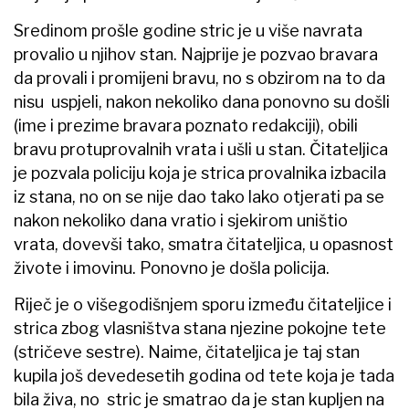
Sredinom prošle godine stric je u više navrata
provalio u njihov stan. Najprije je pozvao bravara
da provali i promijeni bravu, no s obzirom na to da
nisu uspjeli, nakon nekoliko dana ponovno su došli
(ime i prezime bravara poznato redakciji), obili
bravu protuprovalnih vrata i ušli u stan. Čitateljica
je pozvala policiju koja je strica provalnika izbacila
iz stana, no on se nije dao tako lako otjerati pa se
nakon nekoliko dana vratio i sjekirom uništio
vrata, dovevši tako, smatra čitateljica, u opasnost
živote i imovinu. Ponovno je došla policija.
Riječ je o višegodišnjem sporu između čitateljice i
strica zbog vlasništva stana njezine pokojne tete
(stričeve sestre). Naime, čitateljica je taj stan
kupila još devedesetih godina od tete koja je tada
bila živa, no stric je smatrao da je stan kupljen na