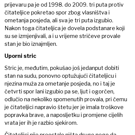
prijevaru pa je od 1998. do 2009. tri puta protiv
čitateljice pokretao spor zbog vlasništva i
ometanja posjeda, ali sva je tri puta izgubio.
Nakon toga čitateljica je dovela podstanare koji
su se izmjenjivali, a i u vrijeme stričeve provale
stan je bio iznajmljen.
Uporni stric
Stric je, međutim, pokušao još jedanput dobiti
stan na sudu, ponovno optužujući čitateljicu i
njezina muža za ometanje posjeda, no i taj je
četvrti spor lani izgubio pa se, ljut i ogorčen,
odlučio na nekoliko spomenutih provala, pri čemu
je čitateljici napravio štetu jer je imala troškove
popravka brave, a naposljetku i promjene cijelih
vrata jer ih je razbio sjekirom.
Čitateljici nije preostalo ništa drugo nego da