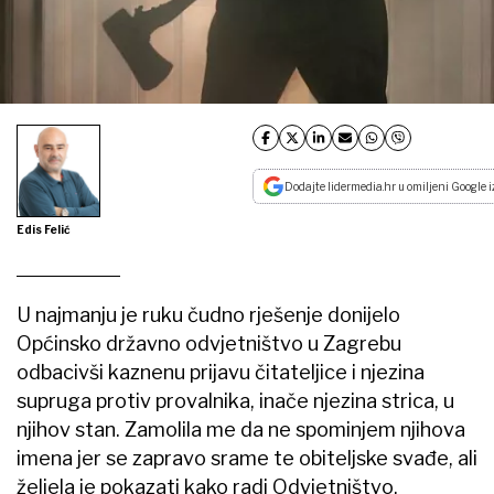
Dodajte lidermedia.hr u omiljeni Google i
Edis Felić
U najmanju je ruku čudno rješenje donijelo
Općinsko državno odvjetništvo u Zagrebu
odbacivši kaznenu prijavu čitateljice i njezina
supruga protiv provalnika, inače njezina strica, u
njihov stan. Zamolila me da ne spominjem njihova
imena jer se zapravo srame te obiteljske svađe, ali
željela je pokazati kako radi Odvjetništvo.