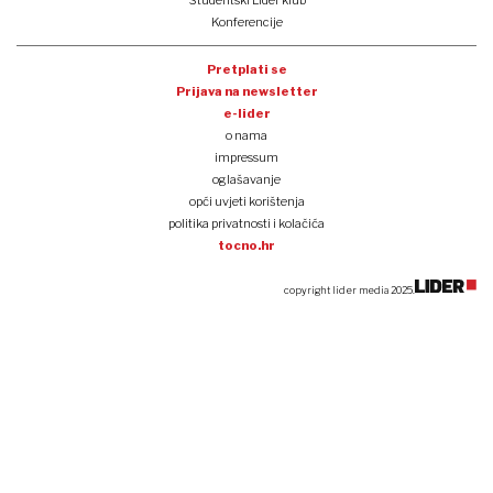
Studentski Lider klub
Konferencije
Pretplati se
Prijava na newsletter
e-lider
o nama
impressum
oglašavanje
opći uvjeti korištenja
politika privatnosti i kolačića
tocno.hr
copyright lider media 2025.