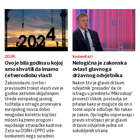
2024.
komentari
Ovo je bila godina u kojoj
Nelogična je zakonska
smo shvatili da imamo
ovlast glavnoga
četverodiobu vlasti
državnog odvjetnika
Zakonodavni, izvršni i
Nakon što je glavni državni
pravosudni trokut vlasti ove je
odvjetnik 'presudio' da će
godine aktivnim uključenjem
istragu u predmetu 'Mikroskop'
Ureda europskog javnog
provesti Uskok, postavlja se
tužitelja u istrage pronevjera
pitanje kako je moguće da on o
europskog novca dobio
tome uopće odlučuje. No takav
neugodan korektiv koji bez
je zakon, čiju logiku osporavaju i
milosti kazneno progoni i
pravni stručnjaci jer je glavni
najodanije stranačke kadrove.
državni odvjetnik jedna od
Zato su DORH i EPPO više
sukobljenih strana
konkurenti nego suradnici