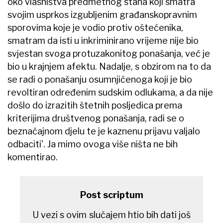
oko vlasništva predmetnog stana koji smatra
svojim usprkos izgubljenim građanskopravnim
sporovima koje je vodio protiv oštećenika,
smatram da isti u inkriminirano vrijeme nije bio
svjestan svoga protuzakonitog ponašanja, već je
bio u krajnjem afektu. Nadalje, s obzirom na to da
se radi o ponašanju osumnjičenoga koji je bio
revoltiran određenim sudskim odlukama, a da nije
došlo do izrazitih štetnih posljedica prema
kriterijima društvenog ponašanja, radi se o
beznačajnom djelu te je kaznenu prijavu valjalo
odbaciti'. Ja mimo ovoga više ništa ne bih
komentirao.
Post scriptum
U vezi s ovim slučajem htio bih dati još