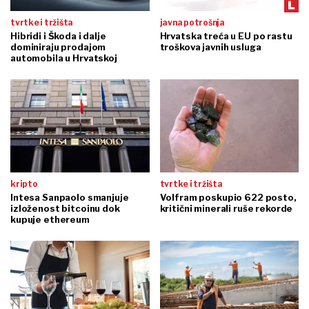
tvrtke i tržišta
javna potrošnja
Hibridi i Škoda i dalje
Hrvatska treća u EU po rastu
dominiraju prodajom
troškova javnih usluga
automobila u Hrvatskoj
kripto
tvrtke i tržišta
Intesa Sanpaolo smanjuje
Volfram poskupio 622 posto,
izloženost bitcoinu dok
kritični minerali ruše rekorde
kupuje ethereum