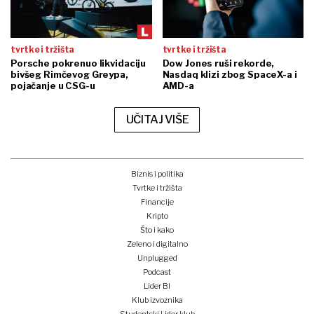
tvrtke i tržišta
tvrtke i tržišta
Porsche pokrenuo likvidaciju
Dow Jones ruši rekorde,
bivšeg Rimčevog Greypa,
Nasdaq klizi zbog SpaceX-a i
pojačanje u CSG-u
AMD-a
UČITAJ VIŠE
Biznis i politika
Tvrtke i tržišta
Financije
Kripto
Što i kako
Zeleno i digitalno
Unplugged
Podcast
Lider BI
Klub izvoznika