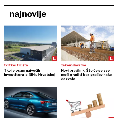
najnovije
tvrtke i tržišta
zakonodavstvo
Tko je osam najvećih
Novi pravilnik: Što će se sve
investitora iz BiH u Hrvatskoj
moći graditi bez građevinske
dozvole