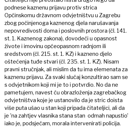
podnese kaznenu prijavu protiv strica
Općinskomu državnom odvjetništvu u Zagrebu
zbog počinjenoga kaznenog djela narušavanja
nepovredivosti doma i poslovnih prostora (čl. 141.
st. 1. Kaznenog zakona), dovodeći u opasnost
živote i imovinu općeopasnom radnjom ili
sredstvom (čl. 215. st. 1. KZ) i kazneno djelo
oštećenja tuđe stvari (čl. 235. st. 1. KZ). Nisam
pravni stručnjak, ali mislim da tu ima elemenata za
kaznenu prijavu. Za svaki slučaj konzultirao sam se
s odvjetnikom koji mi je to i potvrdio. No da ne
pametujem, navest ću obrazloženja zagrebačkog
odvjetništva koje je ustanovilo da je stric doista
više puta ušao u stan koji pripada čitateljici, ali da
je 'na zahtjev vlasnika stana stan odmah napustio'
iako je, podsjećam, morala intervenirati policija.