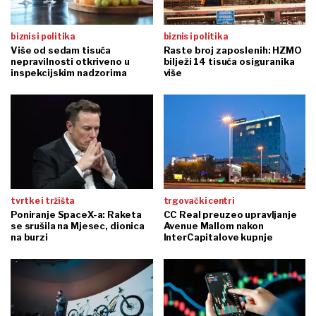
biznis i politika
biznis i politika
Više od sedam tisuća
Raste broj zaposlenih: HZMO
nepravilnosti otkriveno u
bilježi 14 tisuća osiguranika
inspekcijskim nadzorima
više
tvrtke i tržišta
trgovački centri
Poniranje SpaceX-a: Raketa
CC Real preuzeo upravljanje
se srušila na Mjesec, dionica
Avenue Mallom nakon
na burzi
InterCapitalove kupnje