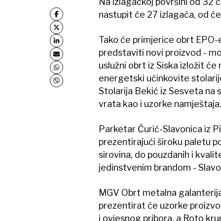
Na izlagačkoj površini od 32 
nastupit će 27 izlagača, od čeg
Tako će primjerice obrt EPO
predstaviti novi proizvod - 
uslužni obrt iz Siska izložit ć
energetski učinkovite stolarij
Stolarija Bekić iz Sesveta na 
vrata kao i uzorke namještaja
Parketar Ćurić-Slavonica iz P
prezentirajući široku paletu 
sirovina, do pouzdanih i kvali
jedinstvenim brandom - Slavo
MGV Obrt metalna galanterija
prezentirat će uzorke proiz
i ovjesnog pribora, a Roto krun