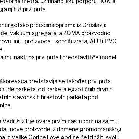
četvorna metra, uz financijsku potporu HOK-a
a njih 8 prvi puta.
-energetsko procesna oprema iz Oroslavja
model vakuum agregata, a ZOMA proizvodno-
e novu liniju proizvoda - sobnih vrata, ALU i PVC
e.
sajmu nastupa prvi puta i predstaviti će model
.
iškorevaca predstavlja se također prvi puta,
ponude parketa, od parketa egzotičnih drvnih
tetnih slavonskih hrastovih parketa pod
nica.
 Vedriš iz Bjelovara prvim nastupom na sajmu
voda i nove proizvode iz domene gromobranskog
a iz Velike Gorice i ove godine će izložiti svoju