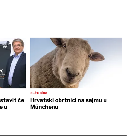
aktualno
stavit će
Hrvatski obrtnici na sajmu u
e u
Münchenu