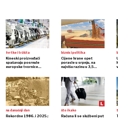
tvrtke i tržišta
biznis i politika
b
Kineski proizvođači
Cijene hrane opet
spašavaju posrnule
porasle u srpnju, na
europske tvornice
najvišu razinu u 3,5
automobila
godine
na današnji dan
što i kako
t
Rekordne 1986. i 2025.:
Računa li se službeni put