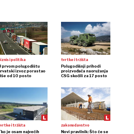
iznis i politika
tvrtke i tržišta
U prvom polugodištu
Polugodišnji prihodi
hrvatski izvoz porastao
proizvođača naoružanja
više od 10 posto
CSG skočili za 17 posto
vrtke i tržišta
zakonodavstvo
Tko je osam najvećih
Novi pravilnik: Što će se