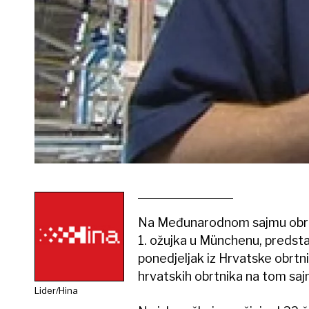
Na Međunarodnom sajmu obrtni
1. ožujka u Münchenu, predstavi
ponedjeljak iz Hrvatske obrtn
hrvatskih obrtnika na tom saj
Lider/Hina