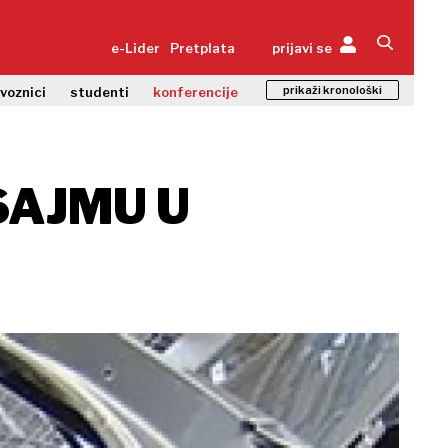
e-Lider
Pretplata
prijavi se
prikaži kronološki
zvoznici
studenti
konferencije
SAJMU U