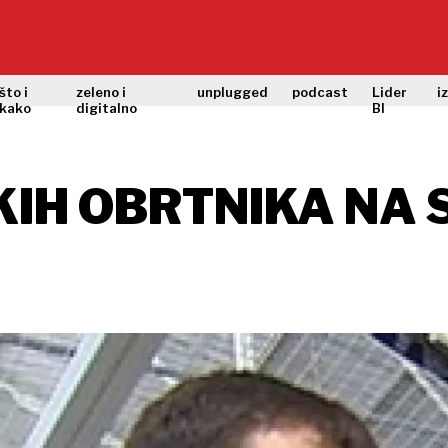
što i
zeleno i
unplugged
podcast
Lider
i
kako
digitalno
BI
KIH OBRTNIKA NA 