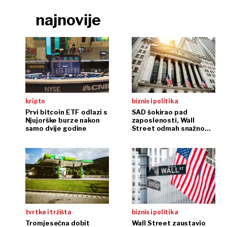
najnovije
kripto
biznis i politika
Prvi bitcoin ETF odlazi s
SAD šokirao pad
Njujorške burze nakon
zaposlenosti, Wall
samo dvije godine
Street odmah snažno
reagirao
tvrtke i tržišta
biznis i politika
Tromjesečna dobit
Wall Street zaustavio