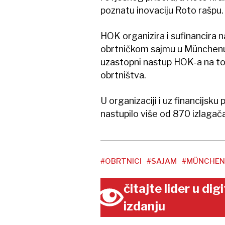
poznatu inovaciju Roto rašpu.
HOK organizira i sufinancira
obrtničkom sajmu u Münchenu 
uzastopni nastup HOK-a na 
obrtništva.
U organizaciji i uz financijs
nastupilo više od 870 izlagača
#OBRTNICI
#SAJAM
#MÜNCHEN
čitajte lider u di
izdanju