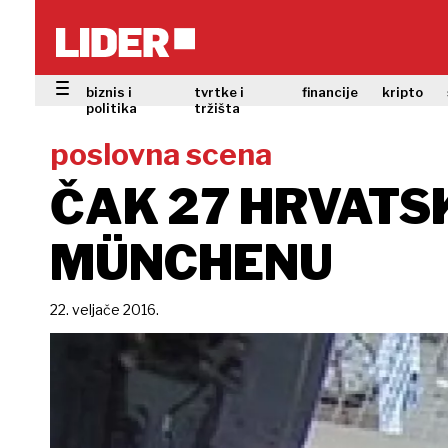
biznis i
tvrtke i
financije
kripto
politika
tržišta
poslovna scena
ČAK 27 HRVATS
MÜNCHENU
22. veljače 2016.