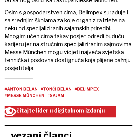
od samog osnutka zastupa Messe München.
Osim s gospodarstvenicima, Belimpex surađuje i
sa srednjim školama za koje organizira izlete na
neku od specijaliziranih sajamskih priredbi.
Mnogim učenicima takav posjet odredi buduću
karijeru jer na stručnim specijaliziranim sajmovima
Messe München mogu vidjeti najveća svjetska
tehnička i poslovna dostignuća koja plijene pažnju
posjetitelja.
#ANTON BELAN
#TONČI BELAN
#BELIMPEX
#MESSE MÜNCHEN
#SAJAM
čitajte lider u digitalnom izdanju
vezani članci