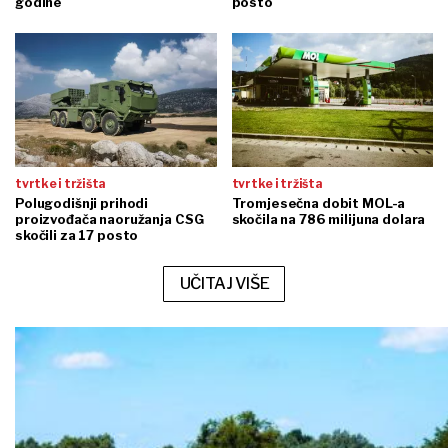
godine
posto
tvrtke i tržišta
tvrtke i tržišta
Polugodišnji prihodi
Tromjesečna dobit MOL-a
proizvođača naoružanja CSG
skočila na 786 milijuna dolara
skočili za 17 posto
UČITAJ VIŠE