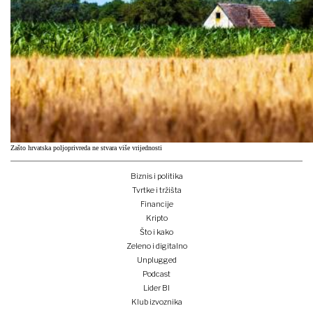
Zašto hrvatska poljoprivreda ne stvara više vrijednosti
Biznis i politika
Tvrtke i tržišta
Financije
Kripto
Što i kako
Zeleno i digitalno
Unplugged
Podcast
Lider BI
Klub izvoznika