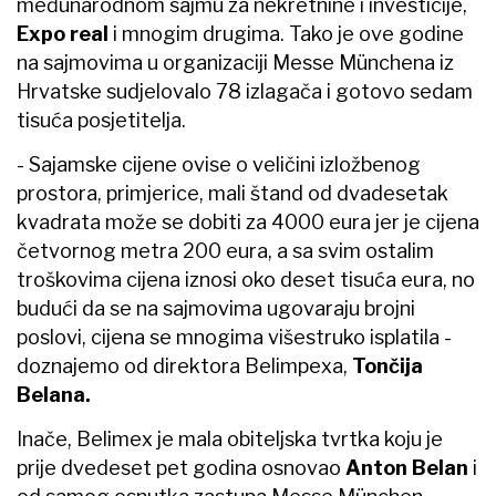
međunarodnom sajmu za nekretnine i investicije,
Expo real
i mnogim drugima. Tako je ove godine
na sajmovima u organizaciji Messe Münchena iz
Hrvatske sudjelovalo 78 izlagača i gotovo sedam
tisuća posjetitelja.
- Sajamske cijene ovise o veličini izložbenog
prostora, primjerice, mali štand od dvadesetak
kvadrata može se dobiti za 4000 eura jer je cijena
četvornog metra 200 eura, a sa svim ostalim
troškovima cijena iznosi oko deset tisuća eura, no
budući da se na sajmovima ugovaraju brojni
poslovi, cijena se mnogima višestruko isplatila -
doznajemo od direktora Belimpexa,
Tončija
Belana.
Inače, Belimex je mala obiteljska tvrtka koju je
prije dvedeset pet godina osnovao
Anton Belan
i