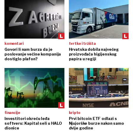
komentari
tvrtke i tržišta
Govori li nam burza da je
Hrvatska dobila najvećeg
poslovanje većine kompanija
proizvođača higijenskog
dostiglo plafon?
papira u regiji
financije
kripto
Investitori okreću leđa
Prvi bitcoin ETF odlazi s
softveru: Kapital seli u HALO
Njujorške burze nakon samo
dionice
dvije godine