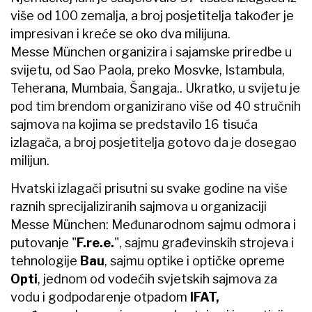
više od 100 zemalja, a broj posjetitelja također je
impresivan i kreće se oko dva milijuna.
Messe München organizira i sajamske priredbe u
svijetu, od Sao Paola, preko Mosvke, Istambula,
Teherana, Mumbaia, Šangaja.. Ukratko, u svijetu je
pod tim brendom organizirano više od 40 stručnih
sajmova na kojima se predstavilo 16 tisuća
izlagača, a broj posjetitelja gotovo da je dosegao
milijun.
Hvatski izlagači prisutni su svake godine na više
raznih sprecijaliziranih sajmova u organizaciji
Messe München: Međunarodnom sajmu odmora i
putovanje "
F.re.e.
", sajmu građevinskih strojeva i
tehnologije
Bau
, sajmu optike i optičke opreme
Opti
, jednom od vodećih svjetskih sajmova za
vodu i godpodarenje otpadom
IFAT,