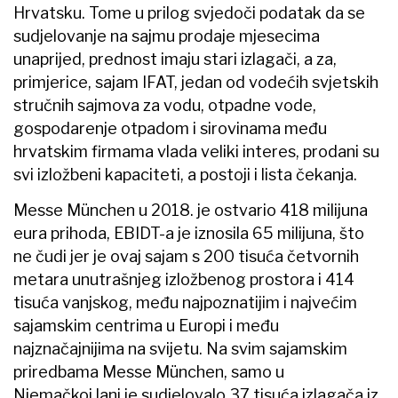
Hrvatsku. Tome u prilog svjedoči podatak da se
sudjelovanje na sajmu prodaje mjesecima
unaprijed, prednost imaju stari izlagači, a za,
primjerice, sajam IFAT, jedan od vodećih svjetskih
stručnih sajmova za vodu, otpadne vode,
gospodarenje otpadom i sirovinama među
hrvatskim firmama vlada veliki interes, prodani su
svi izložbeni kapaciteti, a postoji i lista čekanja.
Messe München u 2018. je ostvario 418 milijuna
eura prihoda, EBIDT-a je iznosila 65 milijuna, što
ne čudi jer je ovaj sajam s 200 tisuća četvornih
metara unutrašnjeg izložbenog prostora i 414
tisuća vanjskog, među najpoznatijim i najvećim
sajamskim centrima u Europi i među
najznačajnijima na svijetu. Na svim sajamskim
priredbama Messe München, samo u
Njemačkoj lani je sudjelovalo 37 tisuća izlagača iz