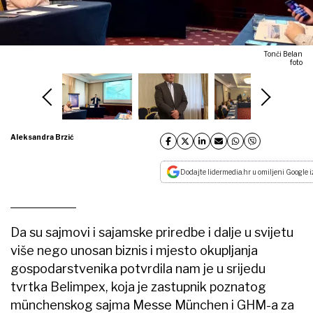
Tonči Belan
foto
Aleksandra Brzić
Dodajte lidermedia.hr u omiljeni Google i
Da su sajmovi i sajamske priredbe i dalje u svijetu
više nego unosan biznis i mjesto okupljanja
gospodarstvenika potvrdila nam je u srijedu
tvrtka Belimpex, koja je zastupnik poznatog
münchenskog sajma Messe München i GHM-a za