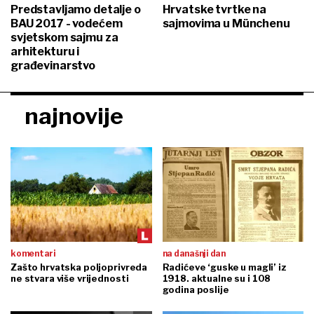
Predstavljamo detalje o
Hrvatske tvrtke na
BAU 2017 - vodećem
sajmovima u Münchenu
svjetskom sajmu za
arhitekturu i
građevinarstvo
najnovije
komentari
na današnji dan
Zašto hrvatska poljoprivreda
Radićeve ‘guske u magli’ iz
ne stvara više vrijednosti
1918. aktualne su i 108
godina poslije