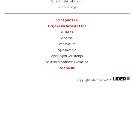
Studentski Lider klub
Konferencije
Pretplati se
Prijava na newsletter
e-lider
o nama
impressum
oglašavanje
opći uvjeti korištenja
politika privatnosti i kolačića
tocno.hr
copyright lider media 2025.