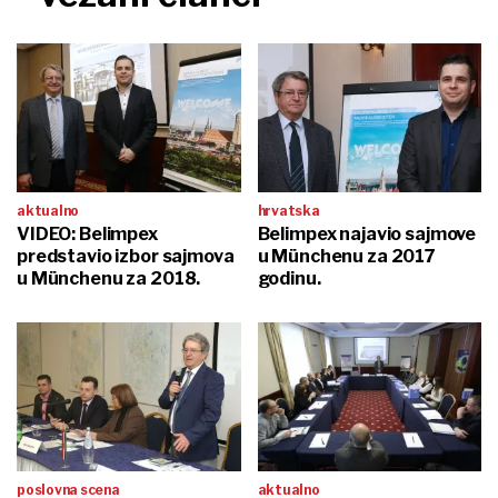
aktualno
hrvatska
VIDEO: Belimpex
Belimpex najavio sajmove
predstavio izbor sajmova
u Münchenu za 2017
u Münchenu za 2018.
godinu.
poslovna scena
aktualno