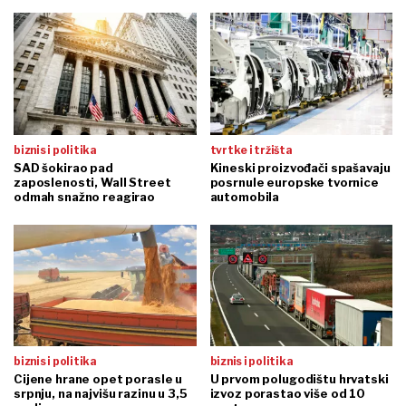
biznis i politika
tvrtke i tržišta
SAD šokirao pad
Kineski proizvođači spašavaju
zaposlenosti, Wall Street
posrnule europske tvornice
odmah snažno reagirao
automobila
biznis i politika
biznis i politika
Cijene hrane opet porasle u
U prvom polugodištu hrvatski
srpnju, na najvišu razinu u 3,5
izvoz porastao više od 10