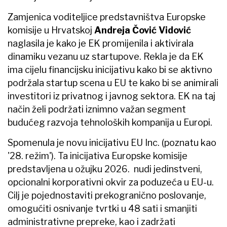
Zamjenica voditeljice predstavništva Europske
komisije u Hrvatskoj
Andreja Čović Vidović
naglasila je kako je EK promijenila i aktivirala
dinamiku vezanu uz startupove. Rekla je da EK
ima cijelu financijsku inicijativu kako bi se aktivno
podržala startup scena u EU te kako bi se animirali
investitori iz privatnog i javnog sektora. EK na taj
način želi podržati iznimno važan segment
budućeg razvoja tehnoloških kompanija u Europi.
Spomenula je novu inicijativu EU Inc. (poznatu kao
'28. režim'). Ta inicijativa Europske komisije
predstavljena u ožujku 2026. nudi jedinstveni,
opcionalni korporativni okvir za poduzeća u EU-u.
Cilj je pojednostaviti prekogranično poslovanje,
omogućiti osnivanje tvrtki u 48 sati i smanjiti
administrativne prepreke, kao i zadržati