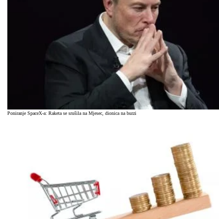
Poniranje SpaceX-a: Raketa se srušila na Mjesec, dionica na burzi