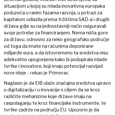
situacijom u kojoj su mlada inovativna europska
poduzeća u ranim fazama razvoja, u potrazi za
kapitalom odlazila prema tržištima SAD-a i drugih
država gdje su na jednostavniji način osiguravali
svoje potrebe za financiranjem. Nema ništa gore
za državu, odnosno za neko geografsko područje
od toga da imate na računima deponirane
milijarde eura, a da istovremeno ta sredstva nisu
adekvatno upogonjena kako bi podupirala mlade
tvrtke i inovatore, koji imaju potencijal razvijati
nove ideje - rekao je Primorac.
Naglasio je da EIB ulaže značajna sredstva upravo
u digitalizaciju i u inovacije s ciljem da se kroz
različite mehanizme koje države imaju na
raspolaganju te kroz financijske instrumente, te
tvrtke zadrže na području EU. Upozorio je da