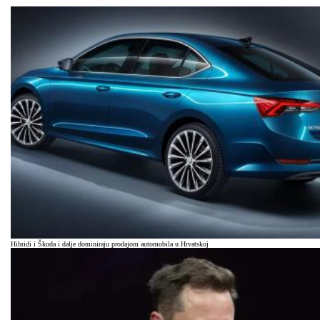
Hibridi i Škoda i dalje dominiraju prodajom automobila u Hrvatskoj