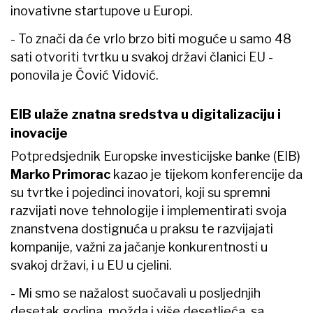
inovativne startupove u Europi.
- To znači da će vrlo brzo biti moguće u samo 48
sati otvoriti tvrtku u svakoj državi članici EU -
ponovila je Čović Vidović.
EIB ulaže znatna sredstva u digitalizaciju i
inovacije
Potpredsjednik Europske investicijske banke (EIB)
Marko Primorac
kazao je tijekom konferencije da
su tvrtke i pojedinci inovatori, koji su spremni
razvijati nove tehnologije i implementirati svoja
znanstvena dostignuća u praksu te razvijajati
kompanije, važni za jačanje konkurentnosti u
svakoj državi, i u EU u cjelini.
- Mi smo se nažalost suočavali u posljednjih
desetak godina, možda i više desetljeća, sa