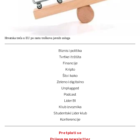
Hrvatska treća u EU po rastu troškova javnih usluga
Biznis i politika
Tvrtke i tržišta
Financije
Kripto
Što i kako
Zeleno i digitalno
Unplugged
Podcast
Lider BI
Klub izvoznika
Studentski Lider klub
Konferencije
Pretplati se
Prijava na newsletter