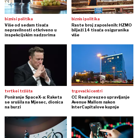
biznis i politika
biznis i politika
Više od sedam tisuća
Raste broj zaposlenih: HZMO
nepravilnosti otkriveno u
bilježi 14 tisuća osiguranika
inspekcijskim nadzorima
više
tvrtke i tržišta
trgovački centri
Poniranje SpaceX-a: Raketa
CC Real preuzeo upravljanje
se srušila na Mjesec, dionica
Avenue Mallom nakon
na burzi
InterCapitalove kupnje