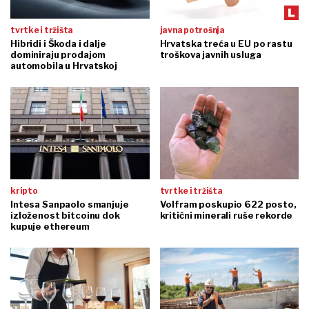
tvrtke i tržišta
javna potrošnja
Hibridi i Škoda i dalje
Hrvatska treća u EU po rastu
dominiraju prodajom
troškova javnih usluga
automobila u Hrvatskoj
kripto
tvrtke i tržišta
Intesa Sanpaolo smanjuje
Volfram poskupio 622 posto,
izloženost bitcoinu dok
kritični minerali ruše rekorde
kupuje ethereum