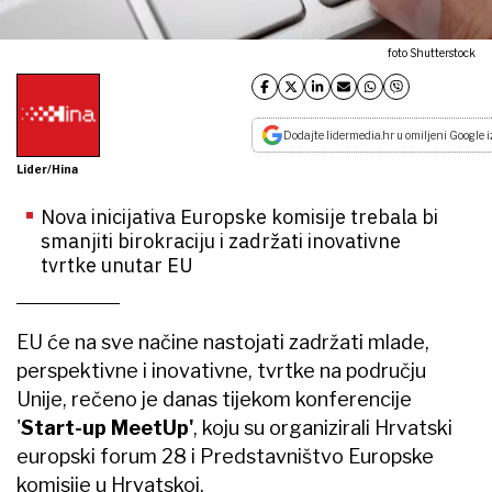
foto Shutterstock
Dodajte lidermedia.hr u omiljeni Google i
Lider/Hina
Nova inicijativa Europske komisije trebala bi
smanjiti birokraciju i zadržati inovativne
tvrtke unutar EU
EU će na sve načine nastojati zadržati mlade,
perspektivne i inovativne, tvrtke na području
Unije, rečeno je danas tijekom konferencije
'
Start-up MeetUp'
, koju su organizirali Hrvatski
europski forum 28 i Predstavništvo Europske
komisije u Hrvatskoj.