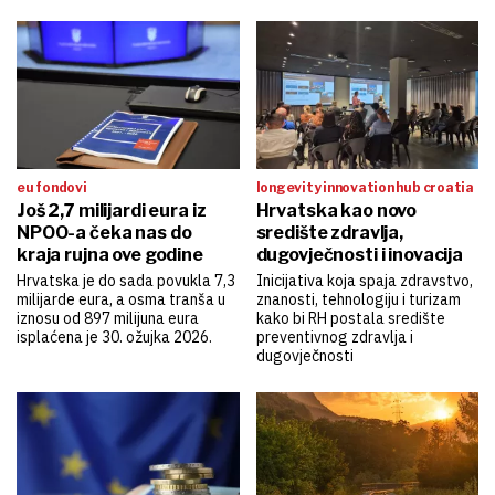
eu fondovi
longevity innovation hub croatia
Još 2,7 milijardi eura iz
Hrvatska kao novo
NPOO-a čeka nas do
središte zdravlja,
kraja rujna ove godine
dugovječnosti i inovacija
Hrvatska je do sada povukla 7,3
Inicijativa koja spaja zdravstvo,
milijarde eura, a osma tranša u
znanosti, tehnologiju i turizam
iznosu od 897 milijuna eura
kako bi RH postala središte
isplaćena je 30. ožujka 2026.
preventivnog zdravlja i
dugovječnosti