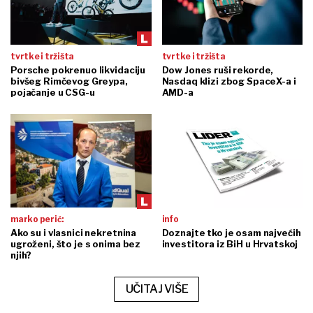
tvrtke i tržišta
tvrtke i tržišta
Porsche pokrenuo likvidaciju
Dow Jones ruši rekorde,
bivšeg Rimčevog Greypa,
Nasdaq klizi zbog SpaceX-a i
pojačanje u CSG-u
AMD-a
marko perić:
info
Ako su i vlasnici nekretnina
Doznajte tko je osam najvećih
ugroženi, što je s onima bez
investitora iz BiH u Hrvatskoj
njih?
UČITAJ VIŠE