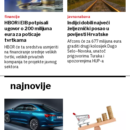
financije
javna nabava
HBOR i EIB potpisali
Indijci dobili najveći
ugovor o 200 milijuna
željeznički posao u
eura za poticaje
povijesti Hrvatske
tvrtkama
Afcons će za 677 milijuna eura
graditi drugi kolosijek Dugo
HBOR će ta sredstva usmjeriti
Selo–Novska, unatoč
na financiranje srednje velikih
prigovorima Turaka i
tvrtki, velikih privatnih
upozorenjima HUP-a
kompanija te projekte javnog
sektora
najnovije