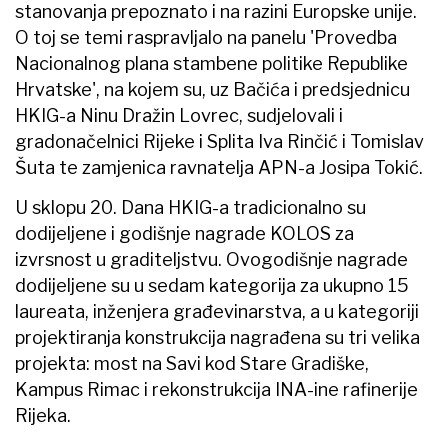
stanovanja prepoznato i na razini Europske unije.
O toj se temi raspravljalo na panelu 'Provedba
Nacionalnog plana stambene politike Republike
Hrvatske', na kojem su, uz Bačića i predsjednicu
HKIG-a Ninu Dražin Lovrec, sudjelovali i
gradonačelnici Rijeke i Splita Iva Rinčić i Tomislav
Šuta te zamjenica ravnatelja APN-a Josipa Tokić.
U sklopu 20. Dana HKIG-a tradicionalno su
dodijeljene i godišnje nagrade KOLOS za
izvrsnost u graditeljstvu. Ovogodišnje nagrade
dodijeljene su u sedam kategorija za ukupno 15
laureata, inženjera građevinarstva, a u kategoriji
projektiranja konstrukcija nagrađena su tri velika
projekta: most na Savi kod Stare Gradiške,
Kampus Rimac i rekonstrukcija INA-ine rafinerije
Rijeka.