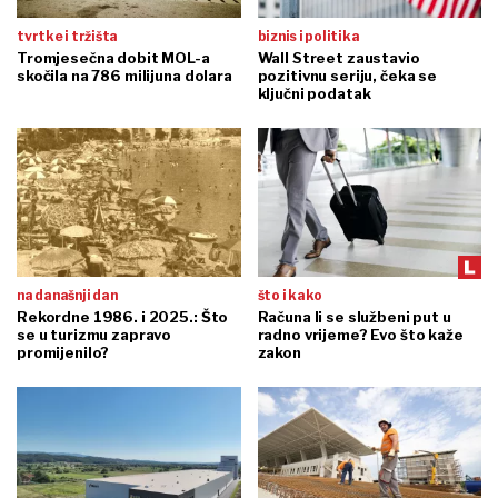
tvrtke i tržišta
biznis i politika
Tromjesečna dobit MOL-a
Wall Street zaustavio
skočila na 786 milijuna dolara
pozitivnu seriju, čeka se
ključni podatak
na današnji dan
što i kako
Rekordne 1986. i 2025.: Što
Računa li se službeni put u
se u turizmu zapravo
radno vrijeme? Evo što kaže
promijenilo?
zakon