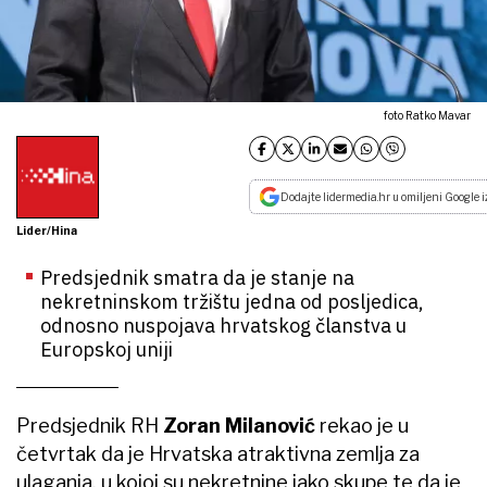
foto Ratko Mavar
Dodajte lidermedia.hr u omiljeni Google i
Lider/Hina
Predsjednik smatra da je stanje na
nekretninskom tržištu jedna od posljedica,
odnosno nuspojava hrvatskog članstva u
Europskoj uniji
Predsjednik RH
Zoran Milanović
rekao je u
četvrtak da je Hrvatska atraktivna zemlja za
ulaganja, u kojoj su nekretnine jako skupe te da je