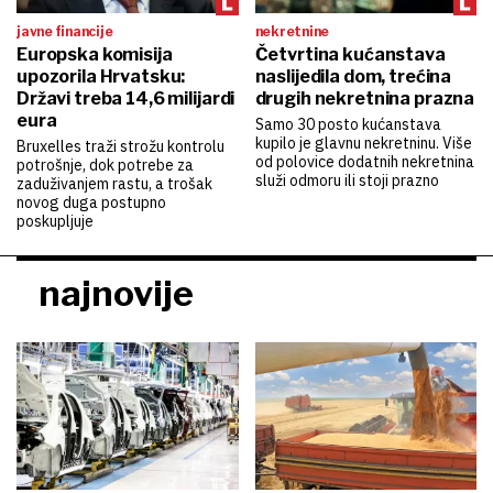
javne financije
nekretnine
Europska komisija
Četvrtina kućanstava
upozorila Hrvatsku:
naslijedila dom, trećina
Državi treba 14,6 milijardi
drugih nekretnina prazna
eura
Samo 30 posto kućanstava
kupilo je glavnu nekretninu. Više
Bruxelles traži strožu kontrolu
od polovice dodatnih nekretnina
potrošnje, dok potrebe za
služi odmoru ili stoji prazno
zaduživanjem rastu, a trošak
novog duga postupno
poskupljuje
najnovije