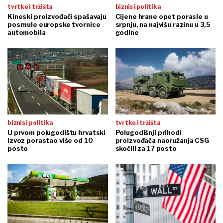
tvrtke i tržišta
biznis i politika
Kineski proizvođači spašavaju
Cijene hrane opet porasle u
posrnule europske tvornice
srpnju, na najvišu razinu u 3,5
automobila
godine
biznis i politika
tvrtke i tržišta
U prvom polugodištu hrvatski
Polugodišnji prihodi
izvoz porastao više od 10
proizvođača naoružanja CSG
posto
skočili za 17 posto