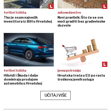
tvrtke i tržišta
zakonodavstvo
Tko je osam najvećih
Novi pravilnik: Što će se sve
investitora iz BiH u Hrvatskoj
moći graditi bez građevinske
dozvole
tvrtke i tržišta
javna potrošnja
Hibridi i Škoda i dalje
Hrvatska treća u EU po rastu
dominiraju prodajom
troškova javnih usluga
automobila u Hrvatskoj
UČITAJ VIŠE