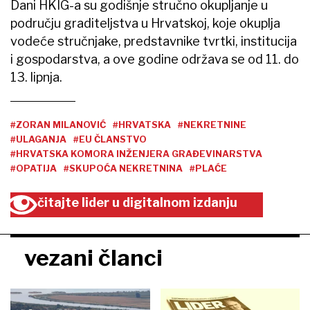
Dani HKIG-a su godišnje stručno okupljanje u
području graditeljstva u Hrvatskoj, koje okuplja
vodeće stručnjake, predstavnike tvrtki, institucija
i gospodarstva, a ove godine održava se od 11. do
13. lipnja.
#ZORAN MILANOVIĆ
#HRVATSKA
#NEKRETNINE
#ULAGANJA
#EU ČLANSTVO
#HRVATSKA KOMORA INŽENJERA GRAĐEVINARSTVA
#OPATIJA
#SKUPOĆA NEKRETNINA
#PLAĆE
čitajte lider u digitalnom izdanju
vezani članci