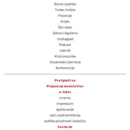
Biznis i politika
Tvrtke i tržišta
Financije
Kripto
Što i kako
Zeleno i digitalno
Unplugged
Podcast
Lider BI
Klub izvoznika
Studentski Lider klub
Konferencije
Pretplati se
Prijava na newsletter
e-lider
o nama
impressum
oglašavanje
opći uvjeti korištenja
politika privatnosti i kolačića
tocno.hr