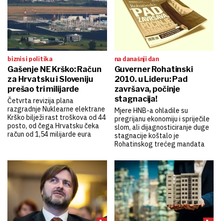
biznis i politika
na današnji dan
Gašenje NE Krško: Račun
Guverner Rohatinski
za Hrvatsku i Sloveniju
2010. u Lideru: Pad
prešao tri milijarde
završava, počinje
stagnacija!
Četvrta revizija plana
razgradnje Nuklearne elektrane
Mjere HNB-a ohladile su
Krško bilježi rast troškova od 44
pregrijanu ekonomiju i spriječile
posto, od čega Hrvatsku čeka
slom, ali dijagnosticiranje duge
račun od 1,54 milijarde eura
stagnacije koštalo je
Rohatinskog trećeg mandata