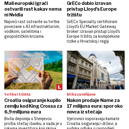
Mali europski igrači
GrECo dobio izravan
ostvarili rast kakav nema
pristup Lloyd’s Europe
ni Nvidia
tržištu
Najveći rast ostvarile su tvrtke
GrECo Specialty certificirani
povezane s AI infrastrukturom,
Lloyd’s EU Market Gateway
vodikom, satelitima i
broker: izravan pristup Lloyd’s
geopolitičkim krizama
Europe tržištu za kompleksne
rizike u Hrvatskoj i regiji
tvrtke i tržišta
bitka za milijune
Croatia osiguranje kupilo
Nakon prodaje Name za
zemlju kod King Crossa za
17 milijuna eura: spor oko
6,9 milijuna eura
novca iz stečaja
Bivša deponija u Stenjevcu
Vjerovnici osporavaju kamate
prošla stečaj i banku, a sada je u
Croatia osiguranju i državi, a
rukama investitora koji skriva
sudska odluka o raspodjeli