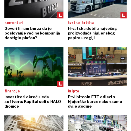
komentari
tvrtke i tržišta
Govori li nam burza da je
Hrvatska dobila najvećeg
poslovanje većine kompanija
proizvođača higijenskog
dostiglo plafon?
papira u regiji
financije
kripto
Investitori okreću leđa
Prvi bitcoin ETF odlazi s
softveru: Kapital seli u HALO
Njujorške burze nakon samo
dionice
dvije godine