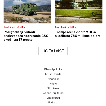
tvrtke i tržišta
tvrtke i tržišta
Polugodišnji prihodi
Tromjesečna dobit MOL-a
proizvođača naoružanja CSG
skočila na 786 milijuna dolara
skočili za 17 posto
UČITAJ VIŠE
Biznis i politika
Tvrtke i tržišta
Financije
Kripto
Što i kako
Zeleno i digitalno
Unplugged
Podcast