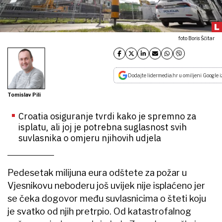
foto Boris Ščitar
Dodajte lidermedia.hr u omiljeni Google i
Tomislav Pili
Croatia osiguranje tvrdi kako je spremno za
isplatu, ali joj je potrebna suglasnost svih
suvlasnika o omjeru njihovih udjela
Pedesetak milijuna eura odštete za požar u
Vjesnikovu neboderu još uvijek nije isplaćeno jer
se čeka dogovor među suvlasnicima o šteti koju
je svatko od njih pretrpio. Od katastrofalnog