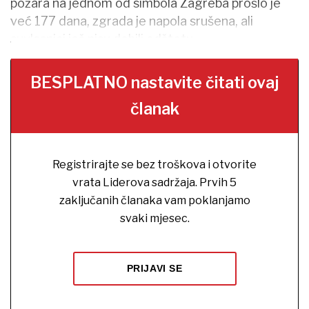
požara na jednom od simbola Zagreba prošlo je
već 177 dana, zgrada je napola srušena, ali
suvlasnici još nisu dobili odštetu.
BESPLATNO nastavite čitati ovaj
članak
Registrirajte se bez troškova i otvorite
vrata Liderova sadržaja. Prvih 5
zaključanih članaka vam poklanjamo
svaki mjesec.
PRIJAVI SE