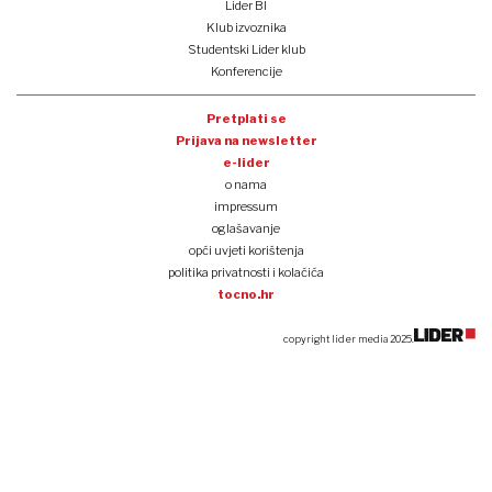
Lider BI
Klub izvoznika
Studentski Lider klub
Konferencije
Pretplati se
Prijava na newsletter
e-lider
o nama
impressum
oglašavanje
opći uvjeti korištenja
politika privatnosti i kolačića
tocno.hr
copyright lider media 2025.