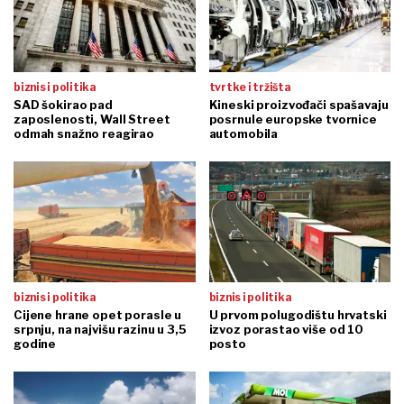
biznis i politika
tvrtke i tržišta
SAD šokirao pad
Kineski proizvođači spašavaju
zaposlenosti, Wall Street
posrnule europske tvornice
odmah snažno reagirao
automobila
biznis i politika
biznis i politika
Cijene hrane opet porasle u
U prvom polugodištu hrvatski
srpnju, na najvišu razinu u 3,5
izvoz porastao više od 10
godine
posto