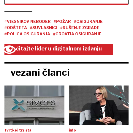
#VJESNIKOV NEBODER
#POŽAR
#OSIGURANJE
#ODŠTETA
#SUVLASNICI
#RUŠENJE ZGRADE
#POLICA OSIGURANJA
#CROATIA OSIGURANJE
čitajte lider u digitalnom izdanju
vezani članci
tvrtke i tržišta
info