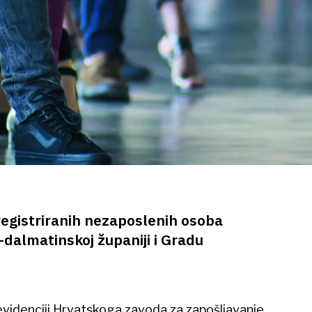
 registriranih nezaposlenih osoba
o-dalmatinskoj županiji i Gradu
evidenciji Hrvatskoga zavoda za zapošljavanje