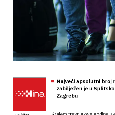
Najveći apsolutni broj
zabilježen je u Splitsk
Zagrebu
Krajem travnja ove godine u 
Lider/Hina