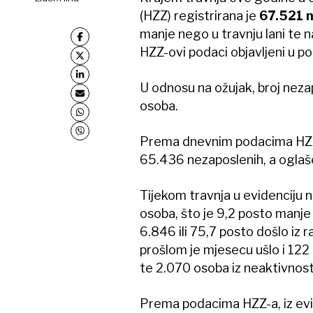
(HZZ) registrirana je
67.521 
manje nego u travnju lani te n
HZZ-ovi podaci objavljeni u po
U odnosu na ožujak, broj nezap
osoba.
Prema dnevnim podacima HZZ-
65.436 nezaposlenih, a oglaše
Tijekom travnja u evidenciju 
osoba, što je 9,2 posto manje
6.846 ili 75,7 posto došlo iz
prošlom je mjesecu ušlo i 122
te 2.070 osoba iz neaktivnosti
Prema podacima HZZ-a, iz evid