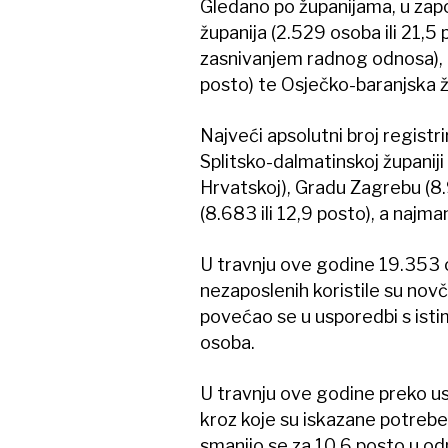
Gledano po županijama, u zapo
županija (2.529 osoba ili 21,
zasnivanjem radnog odnosa), 
posto) te Osječko-baranjska žu
Najveći apsolutni broj registr
Splitsko-dalmatinskoj županiji
Hrvatskoj), Gradu Zagrebu (8.9
(8.683 ili 12,9 posto), a najman
U travnju ove godine 19.353 
nezaposlenih koristile su no
povećao se u usporedbi s isti
osoba.
U travnju ove godine preko u
kroz koje su iskazane potrebe
smanjio se za 10,6 posto u odn