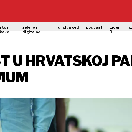
što i
zeleno i
unplugged
podcast
Lider
i
kako
digitalno
BI
 U HRVATSKOJ PA
IMUM