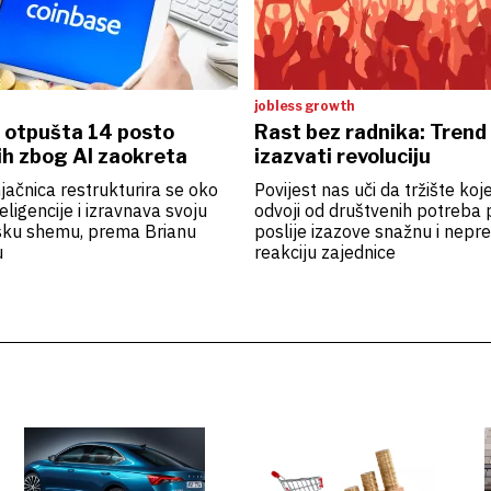
jobless growth
 otpušta 14 posto
Rast bez radnika: Trend
ih zbog AI zaokreta
izazvati revoluciju
jačnica restrukturira se oko
Povijest nas uči da tržište koj
eligencije i izravnava svoju
odvoji od društvenih potreba pr
jsku shemu, prema Brianu
poslije izazove snažnu i nepre
u
reakciju zajednice