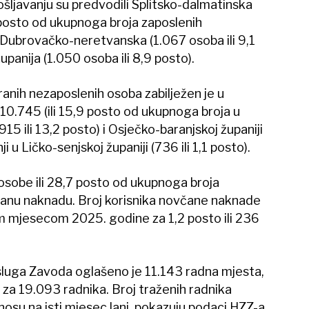
šljavanju su predvodili Splitsko-dalmatinska
5 posto od ukupnoga broja zaposlenih
Dubrovačko-neretvanska (1.067 osoba ili 9,1
panija (1.050 osoba ili 8,9 posto).
iranih nezaposlenih osoba zabilježen je u
 10.745 (ili 15,9 posto od ukupnoga broja u
15 ili 13,2 posto) i Osječko-baranjskoj županiji
ji u Ličko-senjskoj županiji (736 ili 1,1 posto).
osobe ili 28,7 posto od ukupnoga broja
včanu naknadu. Broj korisnika novčane naknade
m mjesecom 2025. godine za 1,2 posto ili 236
sluga Zavoda oglašeno je 11.143 radna mjesta,
 za 19.093 radnika. Broj traženih radnika
osu na isti mjesec lani, pokazuju podaci HZZ-a.