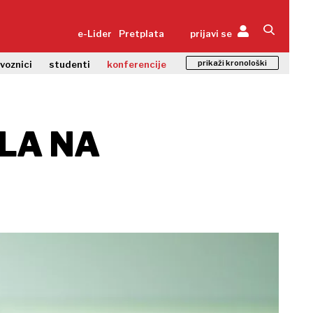
e-Lider
Pretplata
prijavi se
prikaži kronološki
zvoznici
studenti
konferencije
LA NA