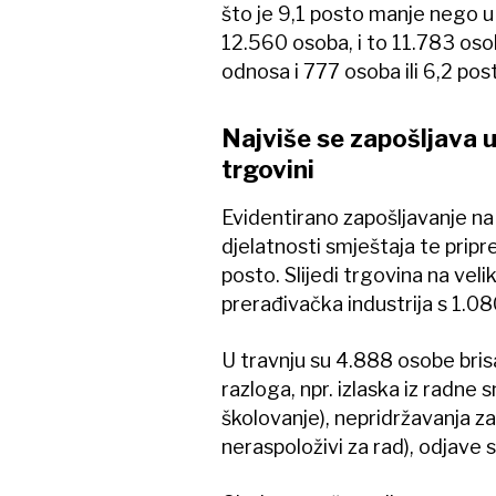
što je 9,1 posto manje nego u
12.560 osoba, i to 11.783 oso
odnosa i 777 osoba ili 6,2 pos
Najviše se zapošljava 
trgovini
Evidentirano zapošljavanje n
djelatnosti smještaja te pripr
posto. Slijedi trgovina na veli
prerađivačka industrija s 1.080
U travnju su 4.888 osobe bris
razloga, npr. izlaska iz radne 
školovanje), nepridržavanja z
neraspoloživi za rad), odjave s 