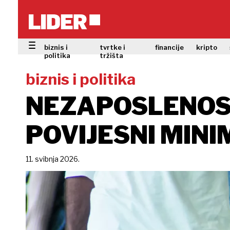
biznis i
tvrtke i
financije
kripto
politika
tržišta
biznis i politika
NEZAPOSLENOST
POVIJESNI MIN
11. svibnja 2026.