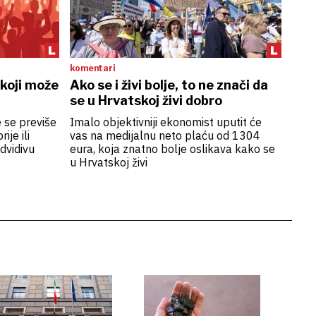
komentari
 koji može
Ako se i živi bolje, to ne znači da
se u Hrvatskoj živi dobro
e se previše
Imalo objektivniji ekonomist uputit će
ije ili
vas na medijalnu neto plaću od 1304
dvidivu
eura, koja znatno bolje oslikava kako se
u Hrvatskoj živi