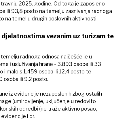
 travnju 2025. godine. Od toga je zaposleno
be ili 93,8 posto na temelju zasnivanja radnoga
to na temelju drugih poslovnih aktivnosti.
u djelatnostima vezanim uz turizam te
a temelju radnoga odnosa najčešće je u
eme i usluživanja hrane - 3.893 osobe ili 33
ko i malo s 1.459 osoba ili 12,4 posto te
 osoba ili 9,2 posto.
ane iz evidencije nezaposlenih zbog ostalih
snage (umirovljenje, uključenje u redovito
akonskih odredbi (ne traže aktivno posao,
evidencije i dr.