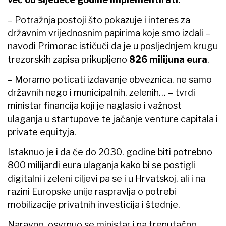
– Potražnja postoji što pokazuje i interes za
državnim vrijednosnim papirima koje smo izdali –
navodi Primorac ističući da je u posljednjem krugu
trezorskih zapisa prikupljeno
826 milijuna eura
.
– Moramo poticati izdavanje obveznica, ne samo
državnih nego i municipalnih, zelenih… – tvrdi
ministar financija koji je naglasio i važnost
ulaganja u startupove te jačanje venture capitala i
private equityja.
Istaknuo je i da će do 2030. godine biti potrebno
800 milijardi eura ulaganja kako bi se postigli
digitalni i zeleni ciljevi pa se i u Hrvatskoj, ali i na
razini Europske unije raspravlja o potrebi
mobilizacije privatnih investicija i štednje.
Naravno, osvrnuo se ministar i na trenutačno