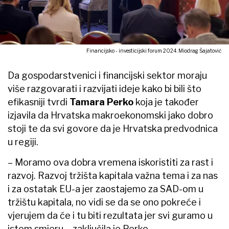
Financijsko - investicijski forum 2024. Miodrag Šajatović
Da gospodarstvenici i financijski sektor moraju
više razgovarati i razvijati ideje kako bi bili što
efikasniji tvrdi
Tamara Perko
koja je također
izjavila da Hrvatska makroekonomski jako dobro
stoji te da svi govore da je Hrvatska predvodnica
u regiji.
– Moramo ova dobra vremena iskoristiti za rast i
razvoj. Razvoj tržišta kapitala važna tema i za nas
i za ostatak EU-a jer zaostajemo za SAD-om u
tržištu kapitala, no vidi se da se ono pokreće i
vjerujem da će i tu biti rezultata jer svi guramo u
istom smjeru – zaključila je Perko.