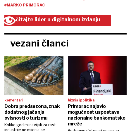
#MARKO PRIMORAC
čitajte lider u digitalnom izdanju
vezani članci
komentari
biznis i politika
Dobra predsezona, znak
Primorac najavio
dodatnog jačanja
mogućnost uspostave
ovisnosti o turizmu
nacionalne bankomatske
mreže
Koliko god mi navijali za rast
industrije ne mijenja se
Podizanje gotovog novca za