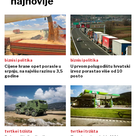
najnovije
biznis i politika
biznis i politika
Cijene hrane opet porasle u
U prvom polugodištu hrvatski
srpnju, na najvišu razinu u 3,5
izvoz porastao više od 10
godine
posto
tvrtke i tržišta
tvrtke i tržišta