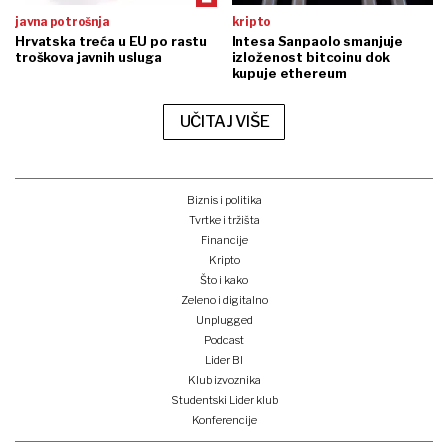
javna potrošnja
kripto
Hrvatska treća u EU po rastu
Intesa Sanpaolo smanjuje
troškova javnih usluga
izloženost bitcoinu dok
kupuje ethereum
UČITAJ VIŠE
Biznis i politika
Tvrtke i tržišta
Financije
Kripto
Što i kako
Zeleno i digitalno
Unplugged
Podcast
Lider BI
Klub izvoznika
Studentski Lider klub
Konferencije