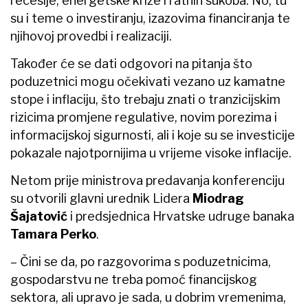
recesije, energetske krize i ratnih sukoba. No, tu
su i teme o investiranju, izazovima financiranja te
njihovoj provedbi i realizaciji.
Također će se dati odgovori na pitanja što
poduzetnici mogu očekivati vezano uz kamatne
stope i inflaciju, što trebaju znati o tranzicijskim
rizicima promjene regulative, novim porezima i
informacijskoj sigurnosti, ali i koje su se investicije
pokazale najotpornijima u vrijeme visoke inflacije.
Netom prije ministrova predavanja konferenciju
su otvorili glavni urednik Lidera
Miodrag
Šajatović
i predsjednica Hrvatske udruge banaka
Tamara Perko
.
– Čini se da, po razgovorima s poduzetnicima,
gospodarstvu ne treba pomoć financijskog
sektora, ali upravo je sada, u dobrim vremenima,