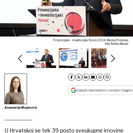
Financijsko - investicijski forum 2024. Marko Primorac
foto Ratko Mavar
Dodajte lidermedia.hr u omiljeni Google i
Anamarija Mujanović
U Hrvatskoj se tek 39 posto sveukupne imovine