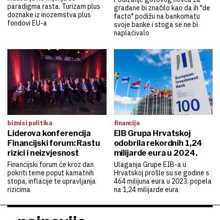
paradigma rasta. Turizam plus
građane bi značilo kao da ih "de
doznake iz inozemstva plus
facto" podižu na bankomatu
fondovi EU-a
svoje banke i stoga se ne bi
naplaćivalo
biznis i politika
financije
Liderova konferencija
EIB Grupa Hrvatskoj
Financijski forum: Rastu
odobrila rekordnih 1,24
rizici i neizvjesnost
milijarde eura u 2024.
Financijski forum će kroz dan
Ulaganja Grupe EIB-a u
pokriti teme poput kamatnih
Hrvatskoj prošle su se godine s
stopa, inflacije te upravljanja
464 milijuna eura u 2023. popela
rizicima
na 1,24 milijarde eura