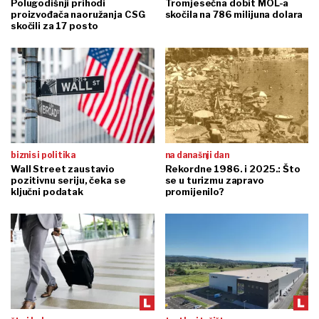
Polugodišnji prihodi
Tromjesečna dobit MOL-a
proizvođača naoružanja CSG
skočila na 786 milijuna dolara
skočili za 17 posto
biznis i politika
na današnji dan
Wall Street zaustavio
Rekordne 1986. i 2025.: Što
pozitivnu seriju, čeka se
se u turizmu zapravo
ključni podatak
promijenilo?