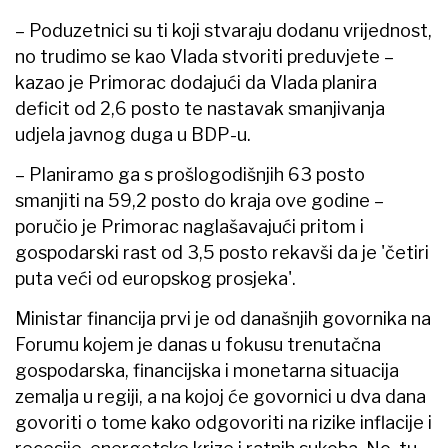
– Poduzetnici su ti koji stvaraju dodanu vrijednost,
no trudimo se kao Vlada stvoriti preduvjete –
kazao je Primorac dodajući da Vlada planira
deficit od 2,6 posto te nastavak smanjivanja
udjela javnog duga u BDP-u.
– Planiramo ga s prošlogodišnjih 63 posto
smanjiti na 59,2 posto do kraja ove godine –
poručio je Primorac naglašavajući pritom i
gospodarski rast od 3,5 posto rekavši da je 'četiri
puta veći od europskog prosjeka'.
Ministar financija prvi je od današnjih govornika na
Forumu kojem je danas u fokusu trenutačna
gospodarska, financijska i monetarna situacija
zemalja u regiji, a na kojoj će govornici u dva dana
govoriti o tome kako odgovoriti na rizike inflacije i