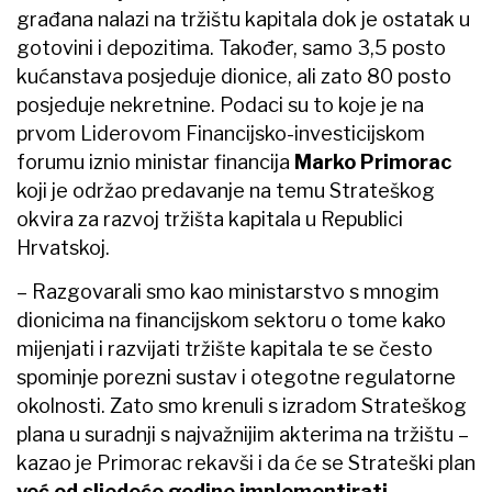
građana nalazi na tržištu kapitala dok je ostatak u
gotovini i depozitima. Također, samo 3,5 posto
kućanstava posjeduje dionice, ali zato 80 posto
posjeduje nekretnine. Podaci su to koje je na
prvom Liderovom Financijsko-investicijskom
forumu iznio ministar financija
Marko Primorac
koji je održao predavanje na temu Strateškog
okvira za razvoj tržišta kapitala u Republici
Hrvatskoj.
– Razgovarali smo kao ministarstvo s mnogim
dionicima na financijskom sektoru o tome kako
mijenjati i razvijati tržište kapitala te se često
spominje porezni sustav i otegotne regulatorne
okolnosti. Zato smo krenuli s izradom Strateškog
plana u suradnji s najvažnijim akterima na tržištu –
kazao je Primorac rekavši i da će se Strateški plan
već od sljedeće godine implementirati.