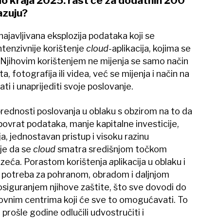
o kraja 2025. rast će za dodatnih 200
azuju?
ajavljivana eksplozija podataka koji se
tenzivnije korištenje
cloud-
aplikacija, kojima se
a. Njihovim korištenjem ne mijenja se samo način
, fotografija ili videa, već se mijenja i način na
ti i unaprijediti svoje poslovanje.
rednosti poslovanja u oblaku s obzirom na to da
povrat podataka, manje kapitalne investicije,
, jednostavan pristup i visoku razinu
je da se
cloud
smatra središnjom točkom
uzeća. Porastom korištenja
a
plikacija u oblaku i
 potreba za pohranom, obradom i daljnjom
osiguranjem njihove zaštite, što sve dovodi do
vnim centrima koji će sve to omogućavati. To
prošle godine odlučili udvostručiti i