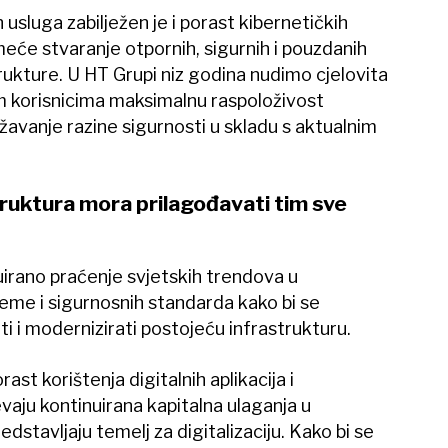
 usluga zabilježen je i porast kibernetičkih
meće stvaranje otpornih, sigurnih i pouzdanih
strukture. U HT Grupi niz godina nudimo cjelovita
m korisnicima maksimalnu raspoloživost
žavanje razine sigurnosti u skladu s aktualnim
truktura mora prilagođavati tim sve
uirano praćenje svjetskih trendova u
me i sigurnosnih standarda kako bi se
i modernizirati postojeću infrastrukturu.
rast korištenja digitalnih aplikacija i
aju kontinuirana kapitalna ulaganja u
dstavljaju temelj za digitalizaciju. Kako bi se