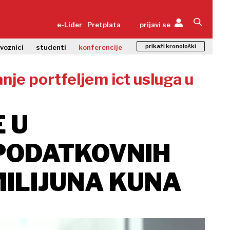
e-Lider
Pretplata
prijavi se
prikaži kronološki
zvoznici
studenti
konferencije
anje portfeljem ict usluga u
 U
PODATKOVNIH
MILIJUNA KUNA