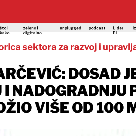
što i
zeleno i
unplugged
podcast
Lider
i
kako
digitalno
BI
orica sektora za razvoj i upravlj
ARČEVIĆ: DOSAD JE
 I NADOGRADNJU 
ŽIO VIŠE OD 100 