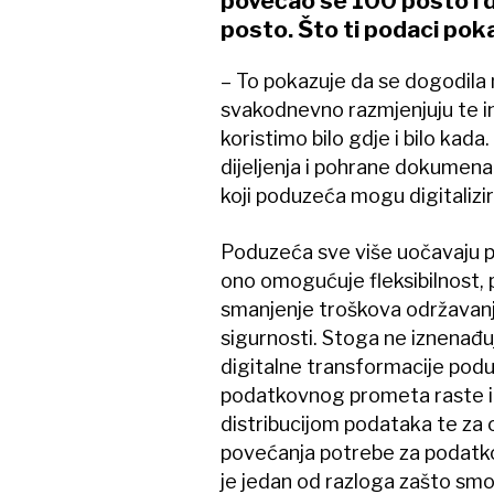
povećao se 100 posto i d
posto. Što ti podaci pok
– To pokazuje da se dogodila n
svakodnevno razmjenjuju te in
koristimo bilo gdje i bilo kad
dijeljenja i pohrane dokumenata
koji poduzeća mogu digitalizira
Poduzeća sve više uočavaju p
ono omogućuje fleksibilnost, 
smanjenje troškova održavanja
sigurnosti. Stoga ne iznenađu
digitalne transformacije pod
podatkovnog prometa raste i
distribucijom podataka te za 
povećanja potrebe za podatko
je jedan od razloga zašto smo 