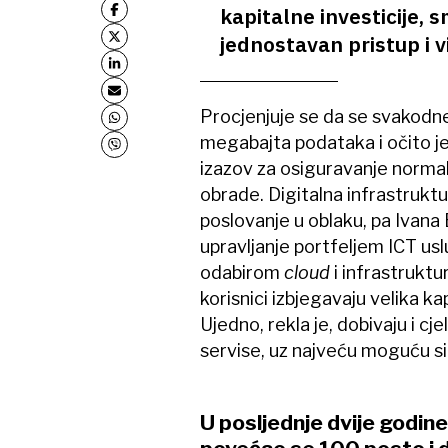
kapitalne investicije, 
jednostavan pristup i v
Procjenjuje se da se svakodnev
megabajta podataka i očito je 
izazov za osiguravanje norma
obrade. Digitalna infrastruktur
poslovanje u oblaku, pa Ivana 
upravljanje portfeljem ICT u
odabirom
cloud
i infrastrukt
korisnici izbjegavaju velika k
Ujedno, rekla je, dobivaju i cje
servise, uz najveću moguću si
U posljednje dvije godin