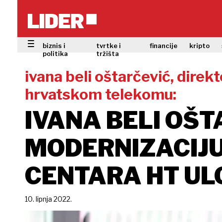
biznis i
tvrtke i
financije
kripto
politika
tržišta
ivana beli oštarčević, direkt
hrvatskom telekomu:
IVANA BELI OŠT
MODERNIZACIJU
CENTARA HT ULO
10. lipnja 2022.