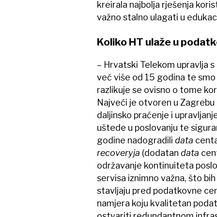
kreirala najbolja rješenja kor
važno stalno ulagati u edukaci
Koliko HT ulaže u podat
– Hrvatski Telekom upravlja s 
već više od 15 godina te smo 
razlikuje se ovisno o tome koris
Najveći je otvoren u Zagrebu 
daljinsko praćenje i upravlja
uštede u poslovanju te sigur
godine nadogradili
data
centa
recoveryja
(dodatan
data
cent
održavanje kontinuiteta poslo
servisa iznimno važna, što bih
stavljaju pred podatkovne cen
namjera koju kvalitetan poda
ostvariti redundantnom infr