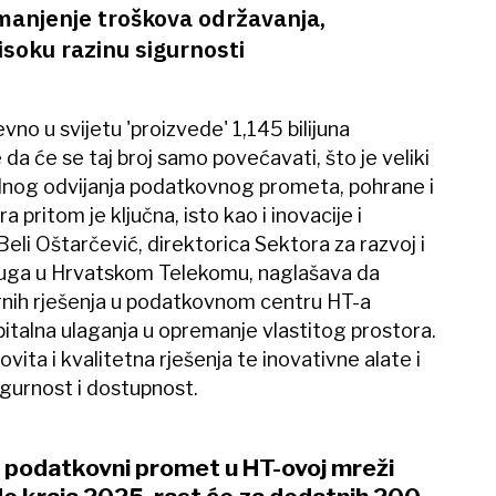
smanjenje troškova održavanja,
isoku razinu sigurnosti
no u svijetu 'proizvede' 1,145 bilijuna
da će se taj broj samo povećavati, što je veliki
lnog odvijanja podatkovnog prometa, pohrane i
a pritom je ključna, isto kao i inovacije i
Beli Oštarčević, direktorica Sektora za razvoj i
sluga u Hrvatskom Telekomu, naglašava da
urnih rješenja u podatkovnom centru HT-a
apitalna ulaganja u opremanje vlastitog prostora.
lovita i kvalitetna rješenja te inovativne alate i
gurnost i dostupnost.
e podatkovni promet u HT-ovoj mreži