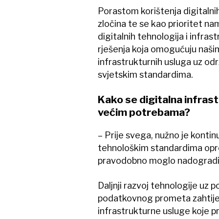
Porastom korištenja digitalnih
zločina te se kao prioritet na
digitalnih tehnologija i infra
rješenja koja omogućuju naši
infrastrukturnih usluga uz odr
svjetskim standardima.
Kako se digitalna infras
većim potrebama?
– Prije svega, nužno je kontin
tehnološkim standardima opre
pravodobno moglo nadograditi 
Daljnji razvoj tehnologije uz po
podatkovnog prometa zahtijev
infrastrukturne usluge koje pre