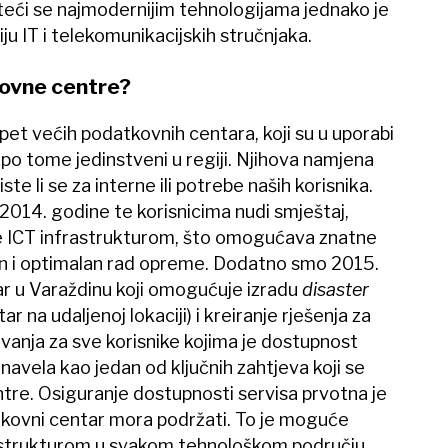
isteći se najmodernijim tehnologijama jednako je
ju IT i telekomunikacijskih stručnjaka.
kovne centre?
pet većih podatkovnih centara, koji su u uporabi
po tome jedinstveni u regiji. Njihova namjena
te li se za interne ili potrebe naših korisnika.
2014. godine te korisnicima nudi smještaj,
nje ICT infrastrukturom, što omogućava znatne
an i optimalan rad opreme. Dodatno smo 2015.
r u Varaždinu koji omogućuje izradu
disaster
ar na udaljenoj lokaciji) i kreiranje rješenja za
vanja za sve korisnike kojima je dostupnost
 navela kao jedan od ključnih zahtjeva koji se
tre. Osiguranje dostupnosti servisa prvotna je
tkovni centar mora podržati. To je moguće
astrukturom u svakom tehnološkom području