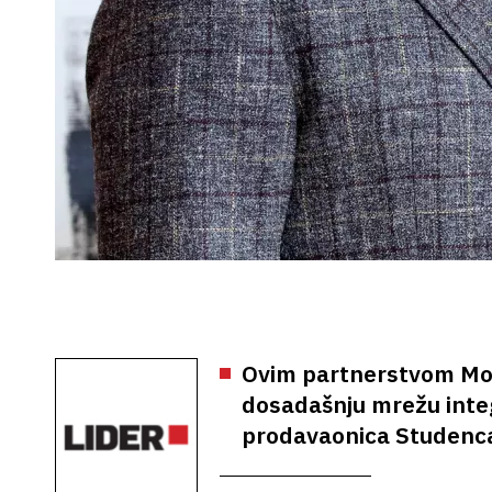
Ovim partnerstvom Moon
dosadašnju mrežu integ
prodavaonica Studenca