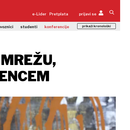
e-Lider
Pretplata
prijavi se
prikaži kronološki
zvoznici
studenti
konferencije
 MREŽU,
DENCEM