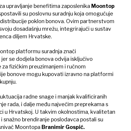
za upravljanje benefitima zaposlenika
Moontop
spostavili su poslovnu suradnju koja omogućuje
 i distribucije poklon bonova. Ovim partnerstvom
svoju dosadašnju mrežu, integrirajući u sustav
nca diljem Hrvatske.
oontop platformu suradnja znači
jer se dodjela bonova odvija isključivo
e za fizičkim preuzimanjem i ručnom
acije bonove mogu kupovati izravno na platformi
 kupnju.
luktuacija radne snage i manjak kvalificiranih
nje rada, i dalje među najvećim preprekama s
i u Hrvatskoj. U takvim okolnostima, kvalitetan
 i snažno brendiranje poslodavca postali su
osnivač Moontopa
Branimir Gospić.