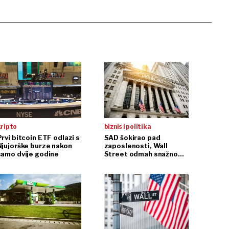
kripto
biznis i politika
rvi bitcoin ETF odlazi s
SAD šokirao pad
Njujorške burze nakon
zaposlenosti, Wall
samo dvije godine
Street odmah snažno
reagirao