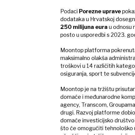
Podaci
Porezne uprave
pokaz
dodataka u Hrvatskoj dosegn
250 milijuna eura
u odnosu n
posto u usporedbi s 2023. go
Moontop platforma pokrenuta 
maksimalno olakša administrac
troškovi u 14 različitih katego
osiguranja, sport te subvencije
Moontop je na tržištu prisuta
domaće i međunarodne kompa
agency, Transcom, Groupama 
drugi. Razvoj platforme dobio
domaće investicijsko društvo 
što će omogućiti tehnološko u