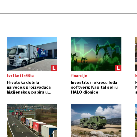
tvrtke i tržišta
financije
Hrvatska dobila
Investitori okreću leđa
P
najvećeg proizvođača
softveru: Kapital seli u
higijenskog papira u
HALO dionice
regiji