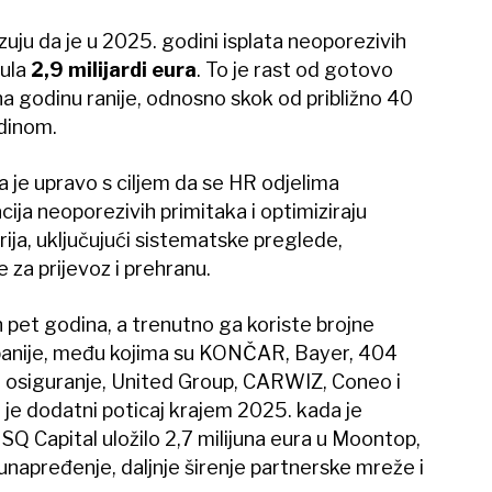
uju da je u 2025. godini isplata neoporezivih
ula
2,9 milijardi eura
. To je rast od gotovo
a godinu ranije, odnosno skok od približno 40
dinom.
je upravo s ciljem da se HR odjelima
ija neoporezivih primitaka i optimiziraju
rija, uključujući sistematske preglede,
 za prijevoz i prehranu.
n pet godina, a trenutno ga koriste brojne
nije, među kojima su KONČAR, Bayer, 404
osiguranje, United Group, CARWIZ, Coneo i
 je dodatni poticaj krajem 2025. kada je
SQ Capital uložilo 2,7 milijuna eura u Moontop,
napređenje, daljnje širenje partnerske mreže i