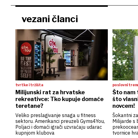
vezani članci
tvrtke i tržišta
poslovni tren
Milijunski rat za hrvatske
Što nam 
rekreativce: Tko kupuje domaće
što vlasn
teretane?
novcem!
Veliko preslagivanje snaga u fitness
Šokantni za
sektoru. Amerikanci preuzeli Gyms4You,
Milijarde s 
Poljaci i domaći igrači uzvraćaju udarac
prekoocean
kupnjom klubova
tvornice hr