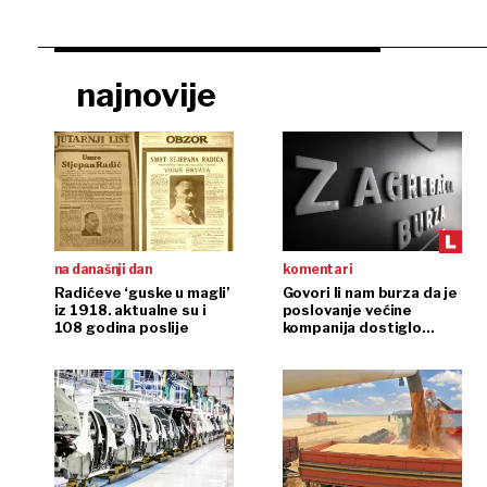
najnovije
na današnji dan
komentari
Radićeve ‘guske u magli’
Govori li nam burza da je
iz 1918. aktualne su i
poslovanje većine
108 godina poslije
kompanija dostiglo
plafon?