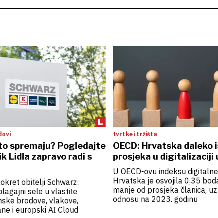
dovi
tvrtke i tržišta
to spremaju? Pogledajte
OECD: Hrvatska daleko 
ik Lidla zapravo radi s
prosjeka u digitalizaciji
U OECD-ovu indeksu digitalne
Hrvatska je osvojila 0,35 bod
okret obitelji Schwarz:
manje od prosjeka članica, uz
blagajni sele u vlastite
odnosu na 2023. godinu
ske brodove, vlakove,
ane i europski AI Cloud