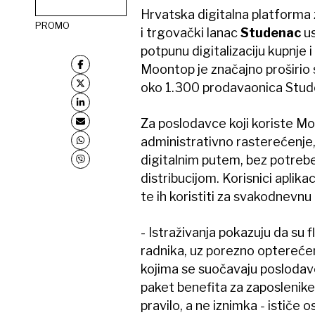
Hrvatska digitalna platforma 
PROMO
i trgovački lanac
Studenac
u
potpunu digitalizaciju kupnje
Moontop je značajno proširio 
oko 1.300 prodavaonica Stude
Za poslodavce koji koriste M
administrativno rasterećenje, 
digitalnim putem, bez potreb
distribucijom. Korisnici aplik
te ih koristiti za svakodnevnu
- Istraživanja pokazuju da su f
radnika, uz porezno optereće
kojima se suočavaju poslodavc
paket benefita za zaposlenike
pravilo, a ne iznimka
-
ističe 