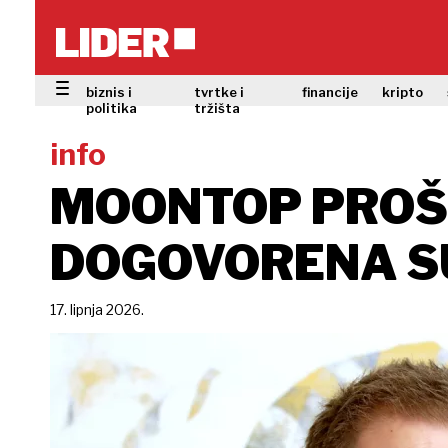
biznis i
tvrtke i
financije
kripto
politika
tržišta
info
MOONTOP PROŠI
DOGOVORENA S
17. lipnja 2026.