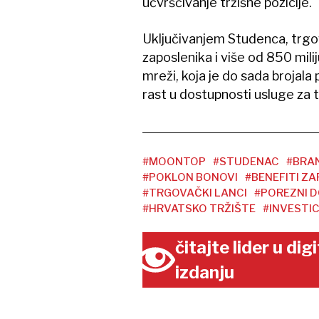
učvršćivanje tržišne pozicije.
Uključivanjem Studenca, trgo
zaposlenika i više od 850 mil
mreži, koja je do sada brojal
rast u dostupnosti usluge za t
#MOONTOP
#STUDENAC
#BRAN
#POKLON BONOVI
#BENEFITI Z
#TRGOVAČKI LANCI
#POREZNI D
#HRVATSKO TRŽIŠTE
#INVESTIC
čitajte lider u di
izdanju