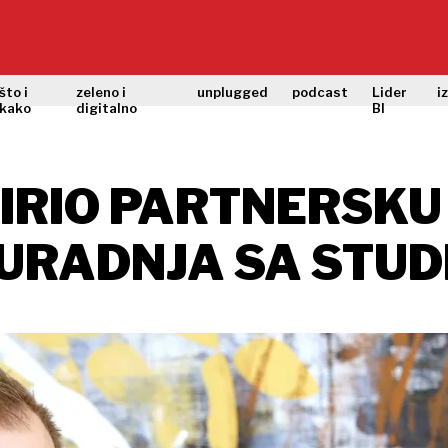
što i
zeleno i
unplugged
podcast
Lider
i
kako
digitalno
BI
RIO PARTNERSKU
URADNJA SA STU