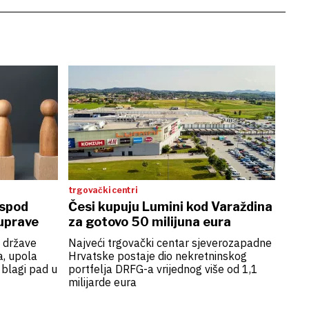
trgovački centri
ispod
Česi kupuju Lumini kod Varaždina
 uprave
za gotovo 50 milijuna eura
 države
Najveći trgovački centar sjeverozapadne
a, upola
Hrvatske postaje dio nekretninskog
 blagi pad u
portfelja DRFG-a vrijednog više od 1,1
milijarde eura