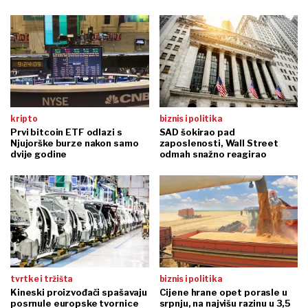
kripto
biznis i politika
Prvi bitcoin ETF odlazi s
SAD šokirao pad
Njujorške burze nakon samo
zaposlenosti, Wall Street
dvije godine
odmah snažno reagirao
tvrtke i tržišta
biznis i politika
Kineski proizvođači spašavaju
Cijene hrane opet porasle u
posrnule europske tvornice
srpnju, na najvišu razinu u 3,5