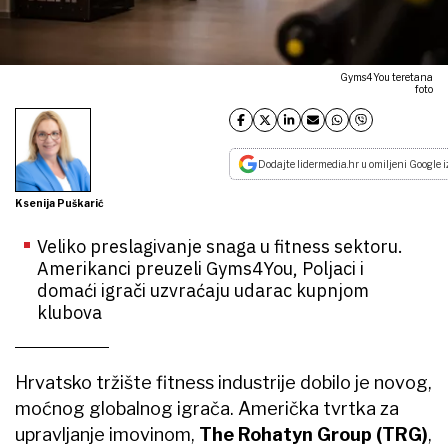
Gyms4You teretana
foto
Dodajte lidermedia.hr u omiljeni Google i
Ksenija Puškarić
Veliko preslagivanje snaga u fitness sektoru.
Amerikanci preuzeli Gyms4You, Poljaci i
domaći igrači uzvraćaju udarac kupnjom
klubova
Hrvatsko tržište fitness industrije dobilo je novog,
moćnog globalnog igrača. Američka tvrtka za
upravljanje imovinom,
The Rohatyn Group (TRG)
,