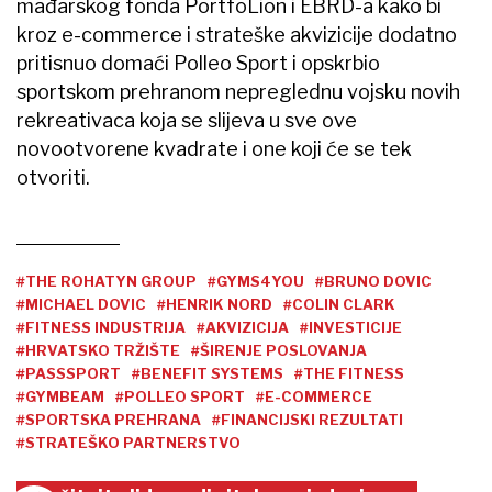
mađarskog fonda PortfoLion i EBRD-a kako bi
kroz e-commerce i strateške akvizicije dodatno
pritisnuo domaći Polleo Sport i opskrbio
sportskom prehranom nepreglednu vojsku novih
rekreativaca koja se slijeva u sve ove
novootvorene kvadrate i one koji će se tek
otvoriti.
#THE ROHATYN GROUP
#GYMS4YOU
#BRUNO DOVIC
#MICHAEL DOVIC
#HENRIK NORD
#COLIN CLARK
#FITNESS INDUSTRIJA
#AKVIZICIJA
#INVESTICIJE
#HRVATSKO TRŽIŠTE
#ŠIRENJE POSLOVANJA
#PASSSPORT
#BENEFIT SYSTEMS
#THE FITNESS
#GYMBEAM
#POLLEO SPORT
#E-COMMERCE
#SPORTSKA PREHRANA
#FINANCIJSKI REZULTATI
#STRATEŠKO PARTNERSTVO