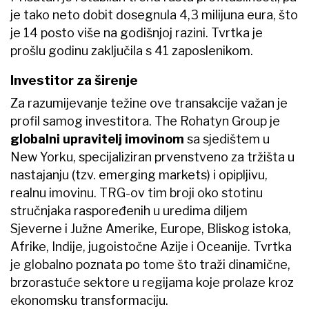
je tako neto dobit dosegnula 4,3 milijuna eura, što
je 14 posto više na godišnjoj razini. Tvrtka je
prošlu godinu zaključila s 41 zaposlenikom.
Investitor za širenje
Za razumijevanje težine ove transakcije važan je
profil samog investitora. The Rohatyn Group je
globalni upravitelj imovinom
sa sjedištem u
New Yorku, specijaliziran prvenstveno za tržišta u
nastajanju (tzv. emerging markets) i opipljivu,
realnu imovinu. TRG-ov tim broji oko stotinu
stručnjaka raspoređenih u uredima diljem
Sjeverne i Južne Amerike, Europe, Bliskog istoka,
Afrike, Indije, jugoistočne Azije i Oceanije. Tvrtka
je globalno poznata po tome što traži dinamične,
brzorastuće sektore u regijama koje prolaze kroz
ekonomsku transformaciju.