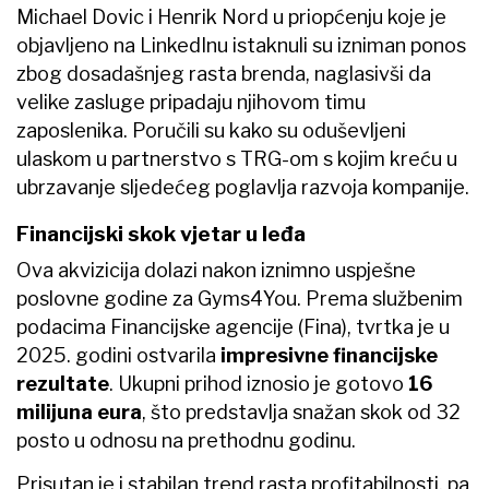
Michael Dovic i Henrik Nord u priopćenju koje je
objavljeno na LinkedInu istaknuli su izniman ponos
zbog dosadašnjeg rasta brenda, naglasivši da
velike zasluge pripadaju njihovom timu
zaposlenika. Poručili su kako su oduševljeni
ulaskom u partnerstvo s TRG-om s kojim kreću u
ubrzavanje sljedećeg poglavlja razvoja kompanije.
Financijski skok vjetar u leđa
Ova akvizicija dolazi nakon iznimno uspješne
poslovne godine za Gyms4You. Prema službenim
podacima Financijske agencije (Fina), tvrtka je u
2025. godini ostvarila
impresivne financijske
rezultate
. Ukupni prihod iznosio je gotovo
16
milijuna eura
, što predstavlja snažan skok od 32
posto u odnosu na prethodnu godinu.
Prisutan je i stabilan trend rasta profitabilnosti, pa