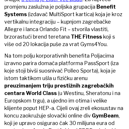
promjenu zaslužna je poljska grupacija
Benefit
Systems
(izdavač MultiSport kartica) koja je kroz
vertikalnu integraciju – kupnjom zagrebačke
Allegre i lanca Orlando Fit – stvorila vlastiti,
brzorastući brend teretana
THE Fitness
koji s
više od 20 lokacija puše za vrat Gyms4You.
Na tom polju korporativnih benefita Poljacima
izravno parira domaća platforma PassSport (iza
koje stoji bivši suosnivač Polleo Sporta), koja je
istom taktikom ušla u fizičku arenu
preuzimanjem triju prestižnih zagrebačkih
centara World Class
(u Westinu, Sheratonu i na
Europskom trgu), a ujedno im otima i velike
klijente poput HEP-a. Cijeli ovaj zreli ekosustav na
koncu zaokružuje slovački online div
GymBeam
,
koji je upravo osigurao čak 30 milijuna eura od