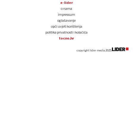
e-lider
o nama
impressum
oglašavanje
opći uvjeti korištenja
politika privatnosti i kolačića
tocno.hr
copyright lider media 2025.