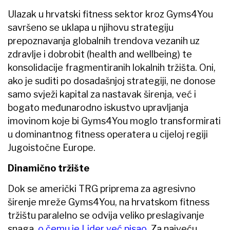
Ulazak u hrvatski fitness sektor kroz Gyms4You
savršeno se uklapa u njihovu strategiju
prepoznavanja globalnih trendova vezanih uz
zdravlje i dobrobit (health and wellbeing) te
konsolidacije fragmentiranih lokalnih tržišta. Oni,
ako je suditi po dosadašnjoj strategiji, ne donose
samo svježi kapital za nastavak širenja, već i
bogato međunarodno iskustvo upravljanja
imovinom koje bi Gyms4You moglo transformirati
u dominantnog fitness operatera u cijeloj regiji
Jugoistočne Europe.
Dinamično tržište
Dok se američki TRG priprema za agresivno
širenje mreže Gyms4You, na hrvatskom fitness
tržištu paralelno se odvija veliko preslagivanje
snaga,
o čemu je Lider već pisao
. Za najveću