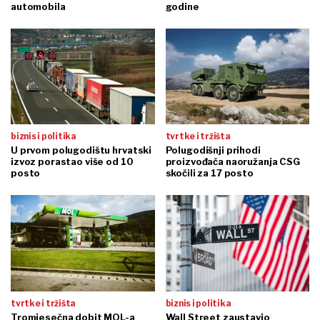
automobila
godine
biznis i politika
tvrtke i tržišta
U prvom polugodištu hrvatski
Polugodišnji prihodi
izvoz porastao više od 10
proizvođača naoružanja CSG
posto
skočili za 17 posto
tvrtke i tržišta
biznis i politika
Tromjesečna dobit MOL-a
Wall Street zaustavio