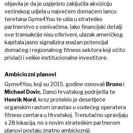
objavila je da je uspješno zaključila akviziciju
većinskog udjela u najvećem domaćem lancu
teretana Gyms4You te ušla u strateško
partnerstvo s osnivačima. Iako financijski detalji
ove transakcije nisu otkriveni, ulazak američkog
kapitala jasno signalizira snažan potencijal
domaćeg i regionalnog fitness sektora koji očito
privlači i velike institucionalne investitore.
Ambiciozni planovi
Gyms4You, koji su 2015. godine osnovali
Bruno
i
Michael Dovic
, Danci hrvatskog podrijetla te
Henrik Nord
, kroz proteklo je desetljeće
organskim rastom izrastao u vodećeg operatera
fitness centara u Hrvatskoj. Trenutačno upravljaju
s 28 lokacija, no s novim strateškim partnerom
planovi postaju znatno ambiciozniji.