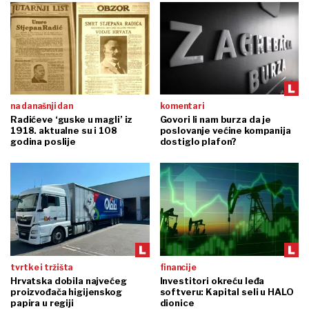
na današnji dan
komentari
Radićeve ‘guske u magli’ iz
Govori li nam burza da je
1918. aktualne su i 108
poslovanje većine kompanija
godina poslije
dostiglo plafon?
tvrtke i tržišta
financije
Hrvatska dobila najvećeg
Investitori okreću leđa
proizvođača higijenskog
softveru: Kapital seli u HALO
papira u regiji
dionice