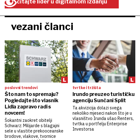
čitajte lider u digitalnom izdanju
vezani članci
poslovni trendovi
tvrtke i tržišta
Što nam to spremaju?
Irundo preuzeo turističku
Pogledajte što vlasnik
agenciju Sunčani Split
Lidla zapravo radi s
Ta akvizicija dolazi svega
novcem!
nekoliko mjeseci nakon što je u
vlasništvo Irunda ušao Renters,
Šokantni zaokret obitelji
tvrtka u portfelju Enterprise
Schwarz: Milijarde s blagajni
Investorsa
sele u vlastite prekooceanske
brodove, vlakove, tvornice