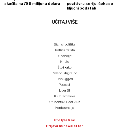
skočila na 786 milijuna dolara
pozitivnu seriju, čeka se
ključni podatak
UČITAJ VIŠE
Biznis i politika
Tvrtke i tržišta
Financije
Kripto
Što i kako
Zeleno i digitalno
Unplugged
Podcast
Lider BI
Klub izvoznika
Studentski Lider klub
Konferencije
Pretplati se
Prijava na newsletter