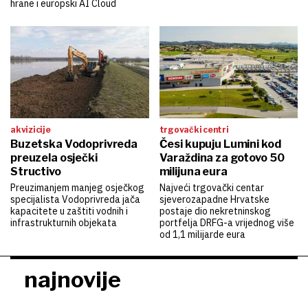
hrane i europski AI Cloud
akvizicije
trgovački centri
Buzetska Vodoprivreda
Česi kupuju Lumini kod
preuzela osječki
Varaždina za gotovo 50
Structivo
milijuna eura
Preuzimanjem manjeg osječkog
Najveći trgovački centar
specijalista Vodoprivreda jača
sjeverozapadne Hrvatske
kapacitete u zaštiti vodnih i
postaje dio nekretninskog
infrastrukturnih objekata
portfelja DRFG-a vrijednog više
od 1,1 milijarde eura
najnovije