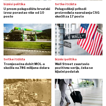
biznis i politika
tvrtke i tržišta
U prvom polugodištu hrvatski
Polugodišnji prihodi
izvoz porastao više od 10
proizvođača naoružanja CSG
posto
skočili za 17 posto
tvrtke i tržišta
biznis i politika
Tromjesečna dobit MOL-a
Wall Street zaustavio
skočila na 786 milijuna dolara
pozitivnu seriju, čeka se
ključni podatak