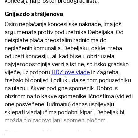
koncesija na prostor brodogradilišta.
Gnijezdo stršljenova
Osim neplaćanja koncesijske naknade, ima još
argumenata protiv poduzetnika Debeljaka. Od
neisplate plaća preostalim radnicima do
neplaćenih komunalija. Debeljaku, dakle, treba
oduzeti koncesiju, ali kad bi se u obzir uzela
najvjerodostojnija verzija istine, splitsko gradsko
vijeće, uz potporu
HDZ-ove vlade
iz Zagreba,
trebalo bi donijeti i odluku da se tom poduzetniku
na ulazu u škver podigne spomenik. Dobro, s
obzirom na to kakve spomenike ličnostima (vidjeti
one posvećene Tuđmanu) danas uspijevaju
sklepati vladajućima podobni kipari, Debeljak bi
možda bio zadovoljan i spomen-pločom.
Zašto spomenik ili spomen-ploča?