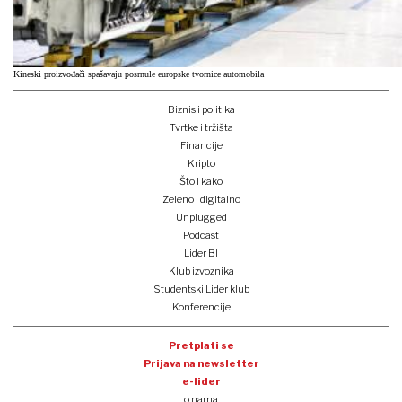
Kineski proizvođači spašavaju posrnule europske tvornice automobila
Biznis i politika
Tvrtke i tržišta
Financije
Kripto
Što i kako
Zeleno i digitalno
Unplugged
Podcast
Lider BI
Klub izvoznika
Studentski Lider klub
Konferencije
Pretplati se
Prijava na newsletter
e-lider
o nama