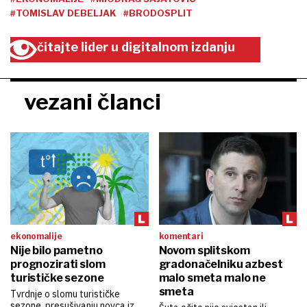
#TOMISLAV DEBELJAK
#BRODOSPLIT
čitajte lider u digitalnom izdanju
vezani članci
ekonomalije
komentari
Nije bilo pametno
Novom splitskom
prognozirati slom
gradonačelniku azbest
turističke sezone
malo smeta malo ne
smeta
Tvrdnje o slomu turističke
sezone, presušivanju novca iz