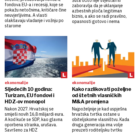
Šuta očito nije svjestan ili
fondova EU-a i recesiji, koje se
zaboravlja da je uklanjanje
pokažu netočnima, kritičare čine
azbestnih ploča legitiman
neuvjerljivima. A vlasti
biznis, a ako se radi pravilno,
olakšavaju vladanje i vožnju po
opasnosti gotovo i nema
starome
ekonomalije
ekonomalije
Sljedećih 10 godina:
Kako razlikovati poželjne
Turizam, EU fondovi i
od štetnih vlasničkih
HDZ-ov monopol
M&A promjena
Nakon 2027. Hrvatskoj se
Najpoželjnije je kad uspješna
smiješi novih 16,8 milijardi eura.
hrvatska tvrtka ostane u
A kod kuće se SDP, kao glavna
obiteljskome vlasništvu. Kada
oporbena stranka, urušava.
druga generacija ima volje
Savršeno za HDZ
preuzeti roditeljsku tvrtku