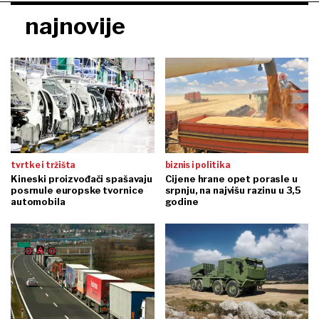
najnovije
tvrtke i tržišta
biznis i politika
Kineski proizvođači spašavaju
Cijene hrane opet porasle u
posrnule europske tvornice
srpnju, na najvišu razinu u 3,5
automobila
godine