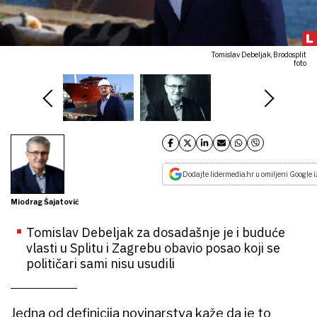
Tomislav Debeljak, Brodosplit
foto
Dodajte lidermedia.hr u omiljeni Google i
Miodrag Šajatović
Tomislav Debeljak za dosadašnje je i buduće
vlasti u Splitu i Zagrebu obavio posao koji se
političari sami nisu usudili
Jedna od definicija novinarstva kaže da je to