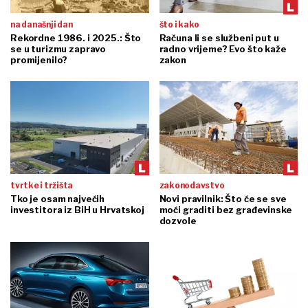
na današnji dan
što i kako
Rekordne 1986. i 2025.: Što
Računa li se službeni put u
se u turizmu zapravo
radno vrijeme? Evo što kaže
promijenilo?
zakon
tvrtke i tržišta
zakonodavstvo
Tko je osam najvećih
Novi pravilnik: Što će se sve
investitora iz BiH u Hrvatskoj
moći graditi bez građevinske
dozvole