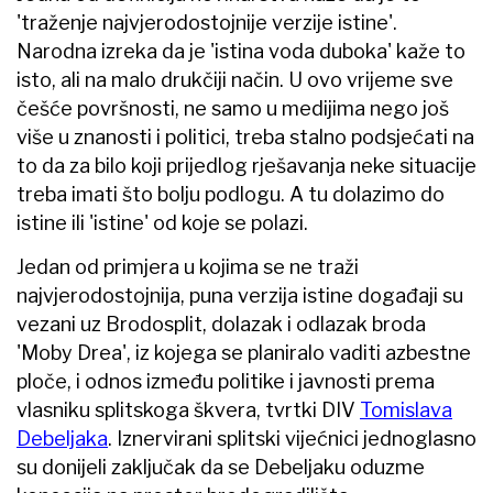
'traženje najvjerodostojnije verzije istine'.
Narodna izreka da je 'istina voda duboka' kaže to
isto, ali na malo drukčiji način. U ovo vrijeme sve
češće površnosti, ne samo u medijima nego još
više u znanosti i politici, treba stalno podsjećati na
to da za bilo koji prijedlog rješavanja neke situacije
treba imati što bolju podlogu. A tu dolazimo do
istine ili 'istine' od koje se polazi.
Jedan od primjera u kojima se ne traži
najvjerodostojnija, puna verzija istine događaji su
vezani uz Brodosplit, dolazak i odlazak broda
'Moby Drea', iz kojega se planiralo vaditi azbestne
ploče, i odnos između politike i javnosti prema
vlasniku splitskoga škvera, tvrtki DIV
Tomislava
Debeljaka
. Iznervirani splitski vijećnici jednoglasno
su donijeli zaključak da se Debeljaku oduzme