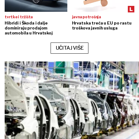
tvrtke i tržišta
javna potrošnja
Hibridi i Škoda i dalje
Hrvatska treća u EU po rastu
dominiraju prodajom
troškova javnih usluga
automobila u Hrvatskoj
UČITAJ VIŠE