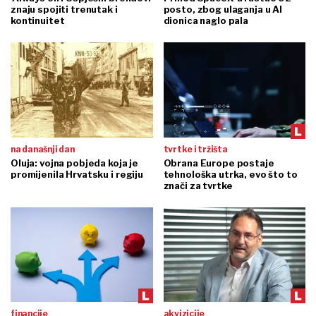
znaju spojiti trenutak i
posto, zbog ulaganja u AI
kontinuitet
dionica naglo pala
na današnji dan
tvrtke i tržišta
Oluja: vojna pobjeda koja je
Obrana Europe postaje
promijenila Hrvatsku i regiju
tehnološka utrka, evo što to
znači za tvrtke
financije
akvizicije