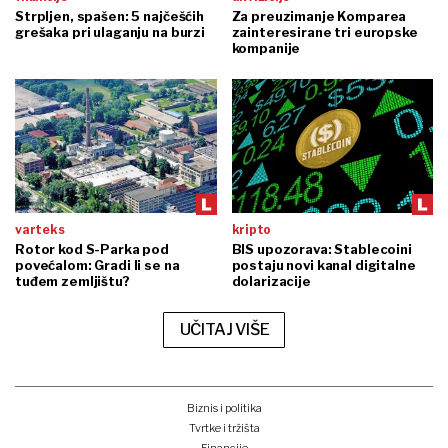
Strpljen, spašen: 5 najčešćih
Za preuzimanje Komparea
grešaka pri ulaganju na burzi
zainteresirane tri europske
kompanije
varteks
kripto
Rotor kod S-Parka pod
BIS upozorava: Stablecoini
povećalom: Gradi li se na
postaju novi kanal digitalne
tuđem zemljištu?
dolarizacije
UČITAJ VIŠE
Biznis i politika
Tvrtke i tržišta
Financije