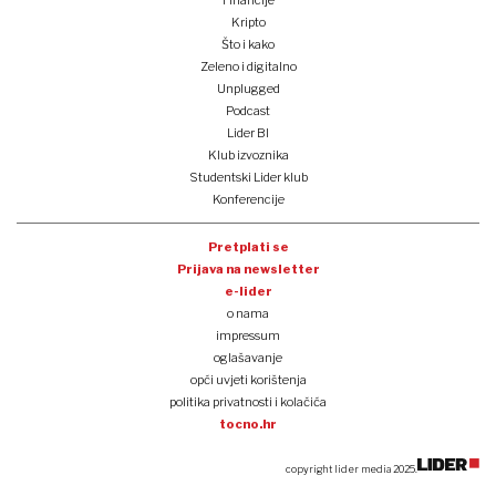
Kripto
Što i kako
Zeleno i digitalno
Unplugged
Podcast
Lider BI
Klub izvoznika
Studentski Lider klub
Konferencije
Pretplati se
Prijava na newsletter
e-lider
o nama
impressum
oglašavanje
opći uvjeti korištenja
politika privatnosti i kolačića
tocno.hr
copyright lider media 2025.