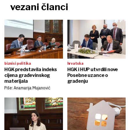
vezani članci
biznis i politika
hrvatska
HGK predstavila indeks
HGK i HUP utvrdili nove
cijena građevinskog
Posebne uzance o
materijala
građenju
Piše: Anamarija Mujanović