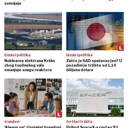
sumnjaju
biznis i politika
biznis i politika
Nuklearna elektrana Krško
Zašto je SAD spašavao jen? U
zbog toplinskog vala
pozadini je tržište od 1,14
smanjuje snagu reaktora
bilijuna dolara
trendovi
tvrtke i tržišta
'Always on': Uspješni brendovi
Prihod SpaceX-a rastao 92