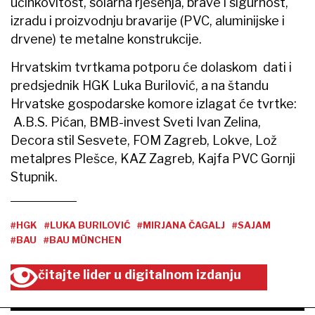
učinkovitost, solarna rješenja, brave i sigurnost,
izradu i proizvodnju bravarije (PVC, aluminijske i
drvene) te metalne konstrukcije.
Hrvatskim tvrtkama potporu će dolaskom dati i
predsjednik HGK Luka Burilović, a na štandu
Hrvatske gospodarske komore izlagat će tvrtke:
A.B.S. Pićan, BMB-invest Sveti Ivan Zelina,
Decora stil Sesvete, FOM Zagreb, Lokve, Lož
metalpres Plešce, KAZ Zagreb, Kajfa PVC Gornji
Stupnik.
#HGK
#LUKA BURILOVIĆ
#MIRJANA ČAGALJ
#SAJAM
#BAU
#BAU MÜNCHEN
čitajte lider u digitalnom izdanju