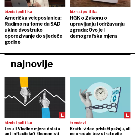
biznis i politika
biznis i politika
Američka veleposlanica:
HGK o Zakonu o
Radimo na tome da SAD
upravljanju i održavanju
ukine dvostruko
zgrada: Ovo je i
oporezivanje do sljedeće
demografska mjera
godine
najnovije
biznis i politika
trendovi
Jesu li Vladine mjere doista
Kratki video privlači pažnju, ali
antiinflacijske? Ekonomisti
ne prodaje bez strategije