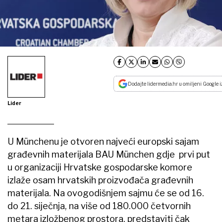
Dodajte lidermedia.hr u omiljeni Google i
Lider
U Münchenu je otvoren najveći europski sajam
građevnih materijala BAU München gdje prvi put
u organizaciji Hrvatske gospodarske komore
izlaže osam hrvatskih proizvođača građevnih
materijala. Na ovogodišnjem sajmu će se od 16.
do 21. siječnja, na više od 180.000 četvornih
metara izložbenog prostora, predstaviti čak