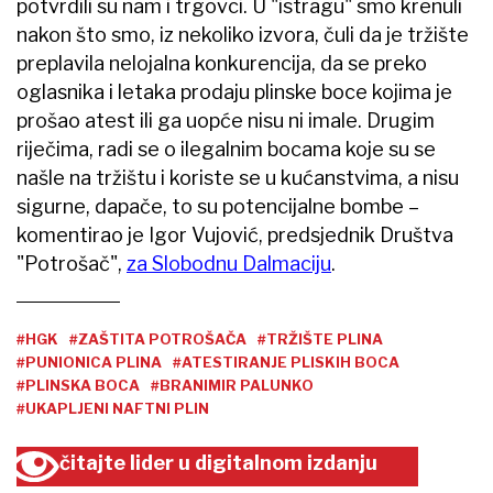
potvrdili su nam i trgovci. U "istragu" smo krenuli
nakon što smo, iz nekoliko izvora, čuli da je tržište
preplavila nelojalna konkurencija, da se preko
oglasnika i letaka prodaju plinske boce kojima je
prošao atest ili ga uopće nisu ni imale. Drugim
riječima, radi se o ilegalnim bocama koje su se
našle na tržištu i koriste se u kućanstvima, a nisu
sigurne, dapače, to su potencijalne bombe –
komentirao je Igor Vujović, predsjednik Društva
"Potrošač",
za Slobodnu Dalmaciju
.
#HGK
#ZAŠTITA POTROŠAČA
#TRŽIŠTE PLINA
#PUNIONICA PLINA
#ATESTIRANJE PLISKIH BOCA
#PLINSKA BOCA
#BRANIMIR PALUNKO
#UKAPLJENI NAFTNI PLIN
čitajte lider u digitalnom izdanju