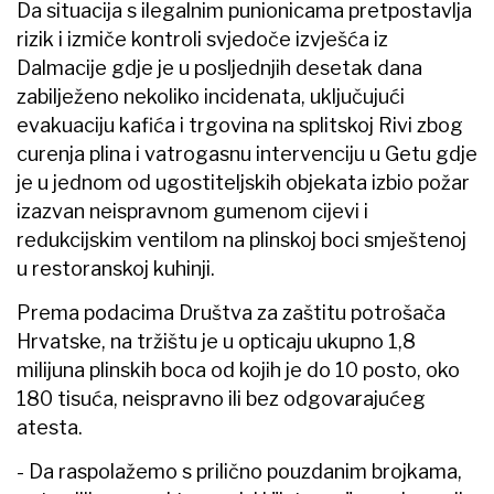
Da situacija s ilegalnim punionicama pretpostavlja
rizik i izmiče kontroli svjedoče izvješća iz
Dalmacije gdje je u posljednjih desetak dana
zabilježeno nekoliko incidenata, uključujući
evakuaciju kafića i trgovina na splitskoj Rivi zbog
curenja plina i vatrogasnu intervenciju u Getu gdje
je u jednom od ugostiteljskih objekata izbio požar
izazvan neispravnom gumenom cijevi i
redukcijskim ventilom na plinskoj boci smještenoj
u restoranskoj kuhinji.
Prema podacima Društva za zaštitu potrošača
Hrvatske, na tržištu je u opticaju ukupno 1,8
milijuna plinskih boca od kojih je do 10 posto, oko
180 tisuća, neispravno ili bez odgovarajućeg
atesta.
- Da raspolažemo s prilično pouzdanim brojkama,