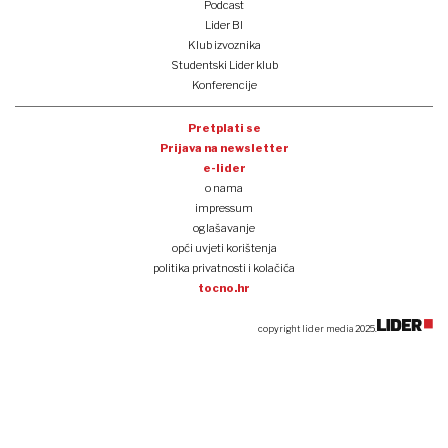
Podcast
Lider BI
Klub izvoznika
Studentski Lider klub
Konferencije
Pretplati se
Prijava na newsletter
e-lider
o nama
impressum
oglašavanje
opći uvjeti korištenja
politika privatnosti i kolačića
tocno.hr
copyright lider media 2025.