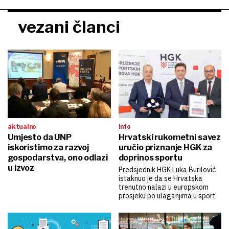
vezani članci
aktualno
info
Umjesto da UNP
Hrvatski rukometni savez
iskoristimo za razvoj
uručio priznanje HGK za
gospodarstva, ono odlazi
doprinos sportu
u izvoz
Predsjednik HGK Luka Burilović
istaknuo je da se Hrvatska
trenutno nalazi u europskom
prosjeku po ulaganjima u sport