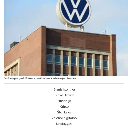
Volkswagen pred 50 tisuća novih otkaza i zatvaranjem tvornica
Biznis i politika
Tvrtke i tržišta
Financije
Kripto
Što i kako
Zeleno i digitalno
Unplugged