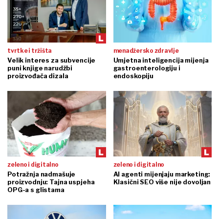
tvrtke i tržišta
menadžersko zdravlje
Velik interes za subvencije
Umjetna inteligencija mijenja
puni knjige narudžbi
gastroenterologiju i
proizvođača dizala
endoskopiju
zeleno i digitalno
zeleno i digitalno
Potražnja nadmašuje
AI agenti mijenjaju marketing:
proizvodnju: Tajna uspjeha
Klasični SEO više nije dovoljan
OPG-a s glistama