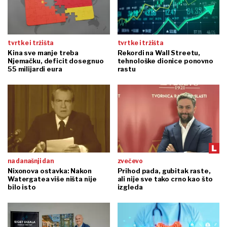
tvrtke i tržišta
tvrtke i tržišta
Kina sve manje treba
Rekordi na Wall Streetu,
Njemačku, deficit dosegnuo
tehnološke dionice ponovno
55 milijardi eura
rastu
na današnji dan
zvečevo
Nixonova ostavka: Nakon
Prihod pada, gubitak raste,
Watergatea više ništa nije
ali nije sve tako crno kao što
bilo isto
izgleda