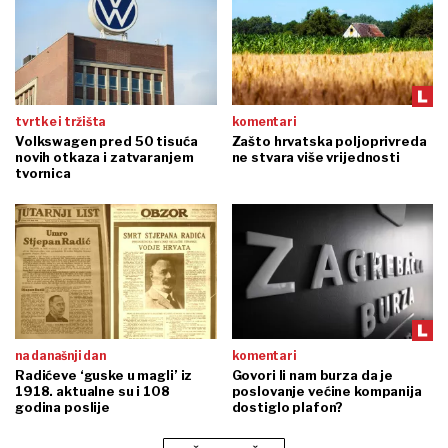
tvrtke i tržišta
komentari
Volkswagen pred 50 tisuća
Zašto hrvatska poljoprivreda
novih otkaza i zatvaranjem
ne stvara više vrijednosti
tvornica
na današnji dan
komentari
Radićeve ‘guske u magli’ iz
Govori li nam burza da je
1918. aktualne su i 108
poslovanje većine kompanija
godina poslije
dostiglo plafon?