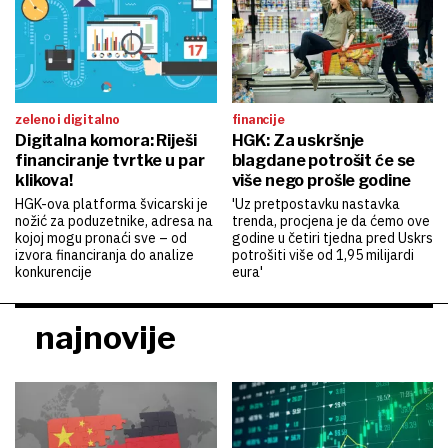
zeleno i digitalno
financije
Digitalna komora: Riješi
HGK: Za uskršnje
financiranje tvrtke u par
blagdane potrošit će se
klikova!
više nego prošle godine
HGK-ova platforma švicarski je
'Uz pretpostavku nastavka
nožić za poduzetnike, adresa na
trenda, procjena je da ćemo ove
kojoj mogu pronaći sve – od
godine u četiri tjedna pred Uskrs
izvora financiranja do analize
potrošiti više od 1,95 milijardi
konkurencije
eura'
najnovije