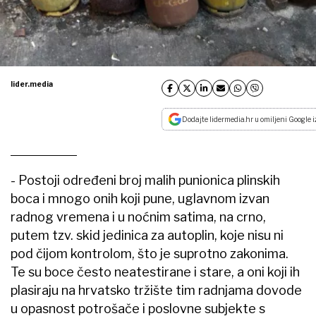
lider.media
Dodajte lidermedia.hr u omiljeni Google i
- Postoji određeni broj malih punionica plinskih
boca i mnogo onih koji pune, uglavnom izvan
radnog vremena i u noćnim satima, na crno,
putem tzv. skid jedinica za autoplin, koje nisu ni
pod čijom kontrolom, što je suprotno zakonima.
Te su boce često neatestirane i stare, a oni koji ih
plasiraju na hrvatsko tržište tim radnjama dovode
u opasnost potrošače i poslovne subjekte s