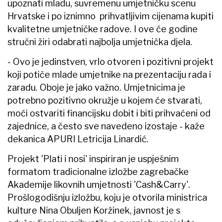
upoznati mladu, suvremenu umjetničku scenu
Hrvatske i po iznimno prihvatljivim cijenama kupiti
kvalitetne umjetničke radove. I ove će godine
stručni žiri odabrati najbolja umjetnička djela.
- Ovo je jedinstven, vrlo otvoren i pozitivni projekt
koji potiče mlade umjetnike na prezentaciju rada i
zaradu. Oboje je jako važno. Umjetnicima je
potrebno pozitivno okružje u kojem će stvarati,
moći ostvariti financijsku dobit i biti prihvaćeni od
zajednice, a često sve navedeno izostaje - kaže
dekanica APURI Letricija Linardić.
Projekt 'Plati i nosi' inspiriran je uspješnim
formatom tradicionalne izložbe zagrebačke
Akademije likovnih umjetnosti 'Cash&Carry'.
Prošlogodišnju izložbu, koju je otvorila ministrica
kulture Nina Obuljen Koržinek, javnost je s