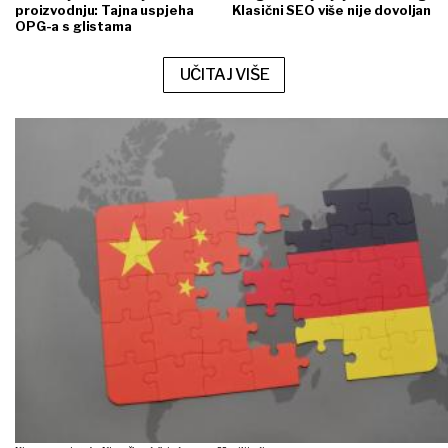
proizvodnju: Tajna uspjeha
Klasični SEO više nije dovoljan
OPG-a s glistama
UČITAJ VIŠE