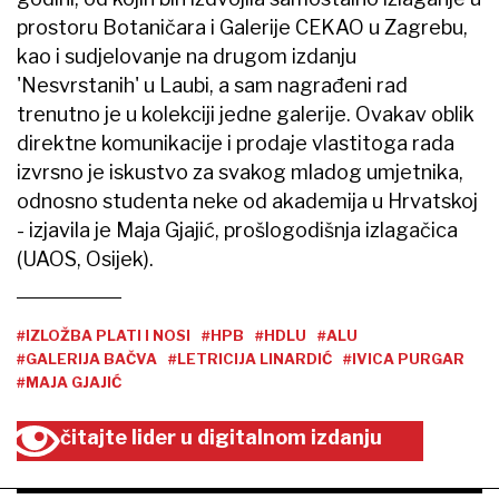
prostoru Botaničara i Galerije CEKAO u Zagrebu,
kao i sudjelovanje na drugom izdanju
'Nesvrstanih' u Laubi, a sam nagrađeni rad
trenutno je u kolekciji jedne galerije. Ovakav oblik
direktne komunikacije i prodaje vlastitoga rada
izvrsno je iskustvo za svakog mladog umjetnika,
odnosno studenta neke od akademija u Hrvatskoj
- izjavila je Maja Gjajić, prošlogodišnja izlagačica
(UAOS, Osijek).
#IZLOŽBA PLATI I NOSI
#HPB
#HDLU
#ALU
#GALERIJA BAČVA
#LETRICIJA LINARDIĆ
#IVICA PURGAR
#MAJA GJAJIĆ
čitajte lider u digitalnom izdanju