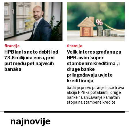
financije
financije
HPB lani s neto dobiti od
Velik interes građana za
73,6 milijuna eura, prvi
HPB-ovim 'super
put među pet najvećih
stambenim kreditima', i
banaka
druge banke
prilagođavaju uvjete
kreditiranja
Sada je pravo pitanje hoće li ova
akcija HPB-a potaknuti i druge
banke na snižavanje kamatnih
stopa na stambene kredite
najnovije