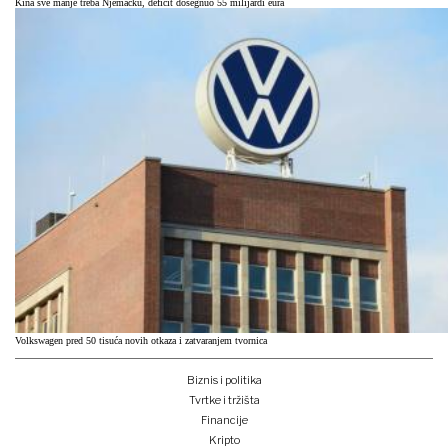
Kina sve manje treba Njemačku, deficit dosegnuo 55 milijardi eura
Volkswagen pred 50 tisuća novih otkaza i zatvaranjem tvornica
Biznis i politika
Tvrtke i tržišta
Financije
Kripto