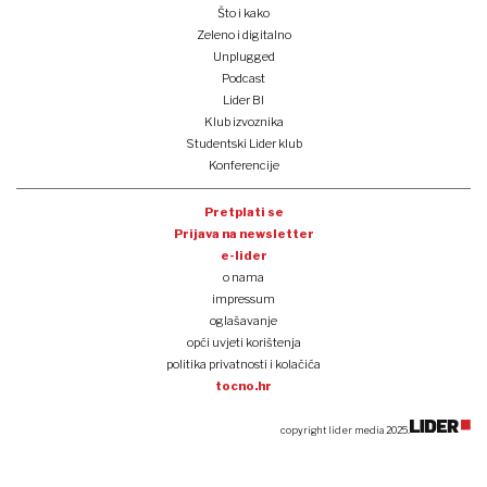
Što i kako
Zeleno i digitalno
Unplugged
Podcast
Lider BI
Klub izvoznika
Studentski Lider klub
Konferencije
Pretplati se
Prijava na newsletter
e-lider
o nama
impressum
oglašavanje
opći uvjeti korištenja
politika privatnosti i kolačića
tocno.hr
copyright lider media 2025.