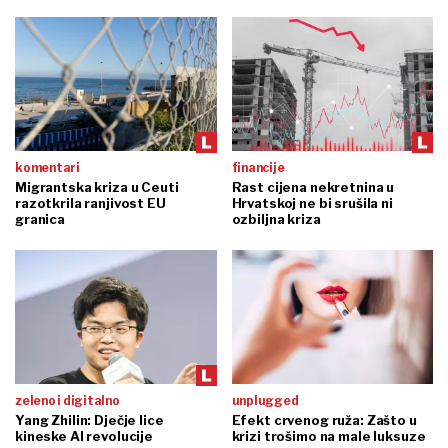
komentari
financije
Migrantska kriza u Ceuti
Rast cijena nekretnina u
razotkrila ranjivost EU
Hrvatskoj ne bi srušila ni
granica
ozbiljna kriza
zeleno i digitalno
unplugged
Yang Zhilin: Dječje lice
Efekt crvenog ruža: Zašto u
kineske AI revolucije
krizi trošimo na male luksuze