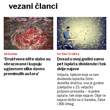
vezani članci
aktualno
tvrtke i tržišta
'Društvene elite slabo su
Dosad u ovoj godini samo
obrazovane i kupuju
pet isplata dividende i tek
uglavnom slike davno
dvije najave
preminulih autora'
Veljača, tijekom koje su lani
dividendu isplatila četiri
dionička društva, ove je godine
(zaključno s 25. veljače)
potpuno presušila – ni jedne
isplate, tek dvije najave. Obje te
najave došle su iz banaka, Zabe
i IKB Umag