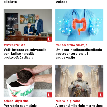
bilo isto
izgleda
tvrtke i tržišta
menadžersko zdravlje
Velik interes za subvencije
Umjetna inteligencija mijenja
puni knjige narudžbi
gastroenterologiju i
proizvođača dizala
endoskopiju
zeleno i digitalno
zeleno i digitalno
Potražnja nadmašuje
AI agenti mijenjaju marketing: