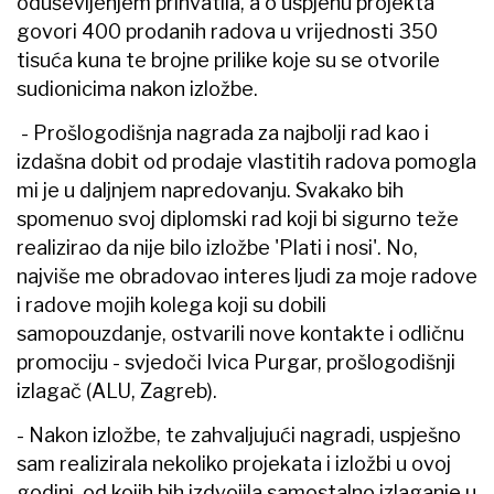
oduševljenjem prihvatila, a o uspjehu projekta
govori 400 prodanih radova u vrijednosti 350
tisuća kuna te brojne prilike koje su se otvorile
sudionicima nakon izložbe.
- Prošlogodišnja nagrada za najbolji rad kao i
izdašna dobit od prodaje vlastitih radova pomogla
mi je u daljnjem napredovanju. Svakako bih
spomenuo svoj diplomski rad koji bi sigurno teže
realizirao da nije bilo izložbe 'Plati i nosi'. No,
najviše me obradovao interes ljudi za moje radove
i radove mojih kolega koji su dobili
samopouzdanje, ostvarili nove kontakte i odličnu
promociju - svjedoči Ivica Purgar, prošlogodišnji
izlagač (ALU, Zagreb).
- Nakon izložbe, te zahvaljujući nagradi, uspješno
sam realizirala nekoliko projekata i izložbi u ovoj
godini, od kojih bih izdvojila samostalno izlaganje u