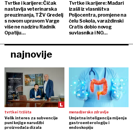
Tvrtke i karijere: Čičak
Tvrtke i karijere: Mađari
nastavlja veterinarska
izašli iz vlasništva
preuzimanja, TŽV Gredelj
Poljocentra, promjene na
s novom upravom Varge
čelu Sokola, varaždinski
više ne nadziru Radnik
Cratis dobio novog
Opatiju…
suvlasnika i NO…
najnovije
tvrtke i tržišta
menadžersko zdravlje
Velik interes za subvencije
Umjetna inteligencija mijenja
puni knjige narudžbi
gastroenterologiju i
proizvođača dizala
endoskopiju