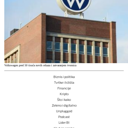
Volkswagen pred 50 tisuća novih otkaza i zatvaranjem tvornica
Biznis i politika
Tvrtke i tržišta
Financije
Kripto
Što i kako
Zeleno i digitalno
Unplugged
Podcast
Lider BI