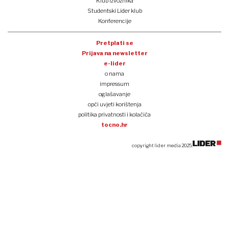
Klub izvoznika
Studentski Lider klub
Konferencije
Pretplati se
Prijava na newsletter
e-lider
o nama
impressum
oglašavanje
opći uvjeti korištenja
politika privatnosti i kolačića
tocno.hr
copyright lider media 2025.