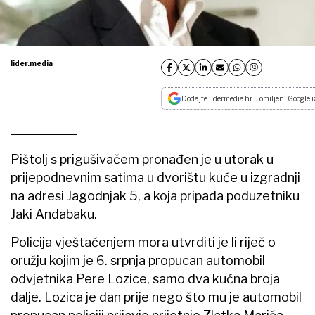
lider.media
Dodajte lidermedia.hr u omiljeni Google i
Pištolj s prigušivačem pronađen je u utorak u
prijepodnevnim satima u dvorištu kuće u izgradnji
na adresi Jagodnjak 5, a koja pripada poduzetniku
Jaki Andabaku.
Policija vještačenjem mora utvrditi je li riječ o
oružju kojim je 6. srpnja propucan automobil
odvjetnika Pere Lozice, samo dva kućna broja
dalje. Lozica je dan prije nego što mu je automobil