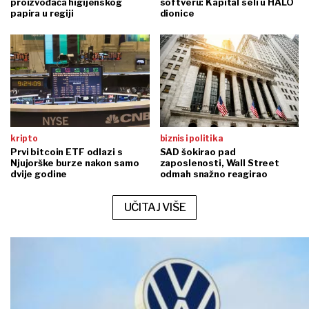
proizvođača higijenskog
softveru: Kapital seli u HALO
papira u regiji
dionice
kripto
biznis i politika
Prvi bitcoin ETF odlazi s
SAD šokirao pad
Njujorške burze nakon samo
zaposlenosti, Wall Street
dvije godine
odmah snažno reagirao
UČITAJ VIŠE