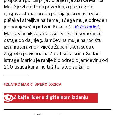
propucan policiji prijavio prijetnje Zlatka Marića.
Marić je zbog toga priveden, a pretragom
njegova stana i ureda policija je pronašla više
pušaka i streljiva na temelju čega mu je određen
jednomjesečni pritvor. Kako piše
Večernji list
,
Marić, vlasnik zaštitarske tvrtke, u Remetincu
ostaje do daljnjeg. Jamčevina mu je na ročištu
izvanraspravnog vijeća Županijskog suda u
Zagrebu povišena na 750 tisuća kuna. Sudac
istrage Mariću je ranije bio odredio jamčevinu od
200 tisuća kuna, no tužiteljstvo se žalilo.
#ZLATKO MARIĆ
#PERO LOZICA
čitajte lider u digitalnom izdanju