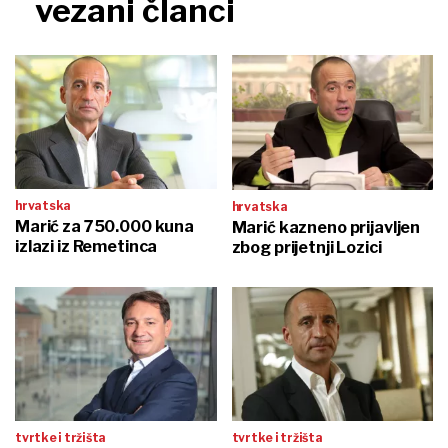
vezani članci
hrvatska
hrvatska
Marić za 750.000 kuna
Marić kazneno prijavljen
izlazi iz Remetinca
zbog prijetnji Lozici
tvrtke i tržišta
tvrtke i tržišta