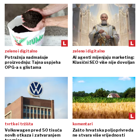
zeleno i digitalno
zeleno i digitalno
Potražnja nadmašuje
AI agenti mijenjaju marketing:
proizvodnju: Tajna uspjeha
Klasični SEO više nije dovoljan
OPG-a s glistama
tvrtke i tržišta
komentari
Volkswagen pred 50 tisuća
Zašto hrvatska poljoprivreda
novih otkaza i zatvaranjem
ne stvara više vrijednosti