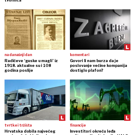
tvornica
na današnji dan
komentari
Radićeve ‘guske u magli’ iz
Govori li nam burza da je
1918. aktualne su i 108
poslovanje većine kompanija
godina poslije
dostiglo plafon?
tvrtke i tržišta
financije
Hrvatska dobila najvećeg
Investitori okreću leđa