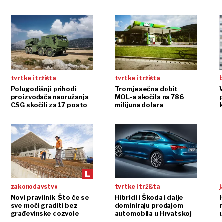
tvrtke i tržišta
tvrtke i tržišta
b
Polugodišnji prihodi
Tromjesečna dobit
proizvođača naoružanja
MOL-a skočila na 786
p
CSG skočili za 17 posto
milijuna dolara
zakonodavstvo
tvrtke i tržišta
j
Novi pravilnik: Što će se
Hibridi i Škoda i dalje
sve moći graditi bez
dominiraju prodajom
građevinske dozvole
automobila u Hrvatskoj