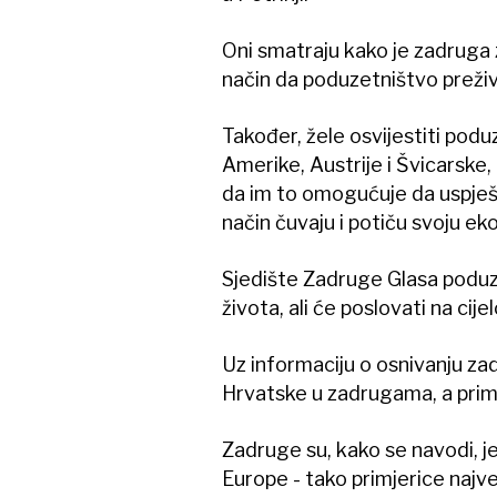
Oni smatraju kako je zadruga
način da poduzetništvo preživ
Također, žele osvijestiti pod
Amerike, Austrije i Švicarske
da im to omogućuje da uspješno
način čuvaju i potiču svoju ek
Sjedište Zadruge Glasa poduze
života, ali će poslovati na ci
Uz informaciju o osnivanju za
Hrvatske u zadrugama, a primj
Zadruge su, kako se navodi, 
Europe - tako primjerice najv