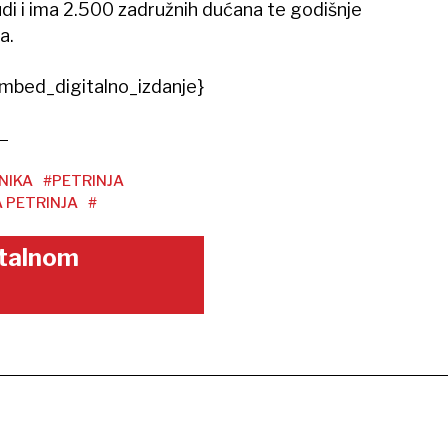
udi i ima 2.500 zadružnih dućana te godišnje
a.
mbed_digitalno_izdanje}
NIKA
#PETRINJA
 PETRINJA
#
gitalnom