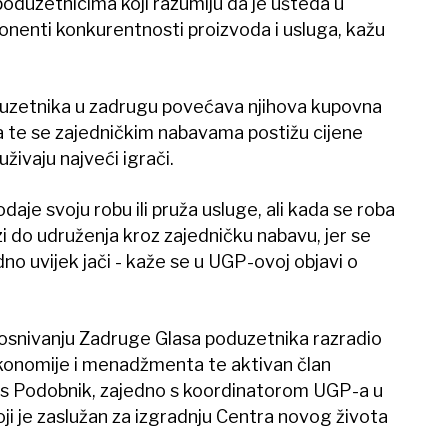
oduzetnicima koji razumiju da je ušteda u
onenti konkurentnosti proizvoda i usluga, kažu
duzetnika u zadrugu povećava njihova kupovna
a te se zajedničkim nabavama postižu cijene
 uživaju najveći igrači.
daje svoju robu ili pruža usluge, ali kada se roba
i do udruženja kroz zajedničku nabavu, jer se
dno uvijek jači - kaže se u UGP-ovoj objavi o
 o osnivanju Zadruge Glasa poduzetnika razradio
konomije i menadžmenta te aktivan član
is Podobnik, zajedno s koordinatorom UGP-a u
ji je zaslužan za izgradnju Centra novog života