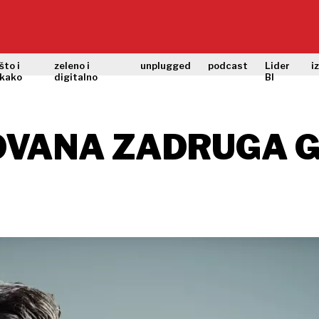
što i
zeleno i
unplugged
podcast
Lider
i
kako
digitalno
BI
NOVANA ZADRUGA 