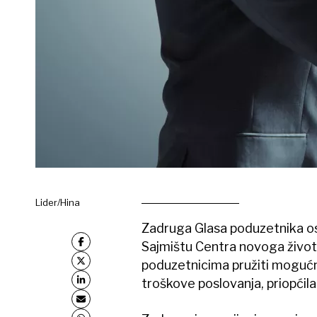
Lider/Hina
Zadruga Glasa poduzetnika os
Sajmištu Centra novoga života u
poduzetnicima pružiti mogućno
troškove poslovanja, priopćil