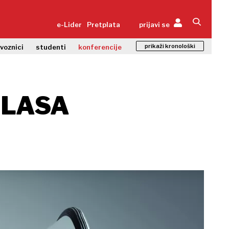
e-Lider
Pretplata
prijavi se
prikaži kronološki
zvoznici
studenti
konferencije
GLASA