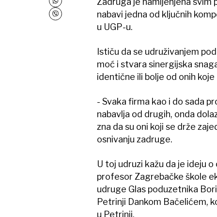
Zadruga je namijenjena svim p
nabavi jedna od ključnih komp
u UGP-u.
Ističu da se udruživanjem po
moć i stvara sinergijska snag
identične ili bolje od onih koje
- Svaka firma kao i do sada pro
nabavlja od drugih, onda dolaz
zna da su oni koji se drže zaje
osnivanju zadruge.
U toj udruzi kažu da je ideju
profesor Zagrebačke škole e
udruge Glas poduzetnika Bor
Petrinji Dankom Bačelićem, ko
u Petrinji.