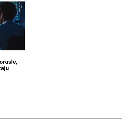
orasle,
taju