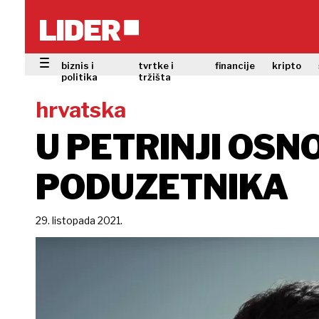
biznis i
tvrtke i
financije
kripto
politika
tržišta
hrvatska
U PETRINJI OS
PODUZETNIKA
29. listopada 2021.