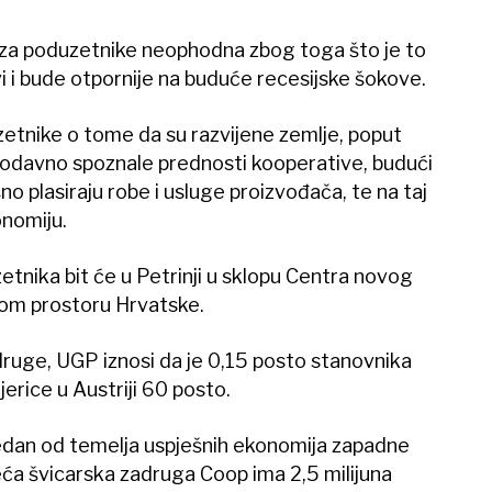
 za poduzetnike neophodna zbog toga što je to
i i bude otpornije na buduće recesijske šokove.
uzetnike o tome da su razvijene zemlje, poput
, odavno spoznale prednosti kooperative, budući
 plasiraju robe i usluge proizvođača, te na taj
onomiju.
tnika bit će u Petrinji u sklopu Centra novog
jelom prostoru Hrvatske.
druge, UGP iznosi da je 0,15 posto stanovnika
erice u Austriji 60 posto.
jedan od temelja uspješnih ekonomija zapadne
eća švicarska zadruga Coop ima 2,5 milijuna