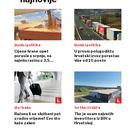
biznis i politika
biznis i politika
Cijene hrane opet
U prvom polugodištu
porasle u srpnju, na
hrvatski izvoz porastao
najvišu razinu u 3,5
više od 10 posto
godine
što i kako
tvrtke i tržišta
Računa li se službeni put
Tko je osam najvećih
u radno vrijeme? Evo što
investitora iz BiH u
kaže zakon
Hrvatskoj