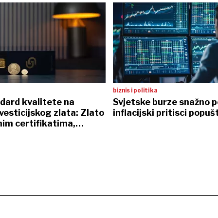
biznis i politika
dard kvalitete na
Svjetske burze snažno p
nvesticijskog zlata: Zlato
inflacijski pritisci popuš
nim certifikatima,
 sefovi i osobna dostava