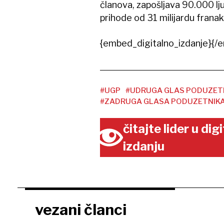
članova, zapošljava 90.000 lj
prihode od 31 milijardu franak
{embed_digitalno_izdanje}{/e
#UGP
#UDRUGA GLAS PODUZET
#ZADRUGA GLASA PODUZETNIKA
čitajte lider u di
izdanju
vezani članci