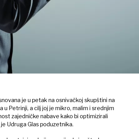
novana je u petak na osnivačkoj skupštini na
 Petrinji, a cilj joj je mikro, malim i srednjim
st zajedničke nabave kako bi optimizirali
a je Udruga Glas poduzetnika.