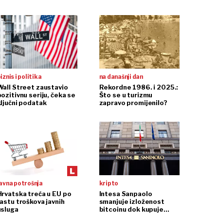
iznis i politika
na današnji dan
Wall Street zaustavio
Rekordne 1986. i 2025.:
ozitivnu seriju, čeka se
Što se u turizmu
ključni podatak
zapravo promijenilo?
avna potrošnja
kripto
Hrvatska treća u EU po
Intesa Sanpaolo
rastu troškova javnih
smanjuje izloženost
usluga
bitcoinu dok kupuje
ethereum