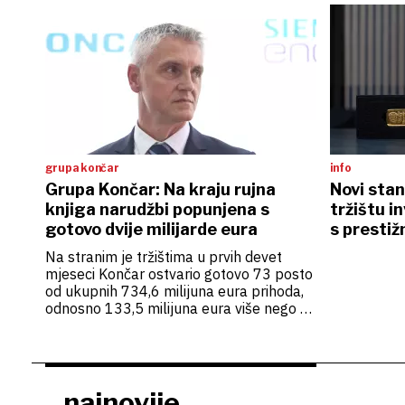
grupa končar
info
Grupa Končar: Na kraju rujna
Novi stan
knjiga narudžbi popunjena s
tržištu i
gotovo dvije milijarde eura
s prestiž
osigurani
Na stranim je tržištima u prvih devet
mjeseci Končar ostvario gotovo 73 posto
od ukupnih 734,6 milijuna eura prihoda,
odnosno 133,5 milijuna eura više nego u
istome prošlogodišnjem razdoblju
najnovije