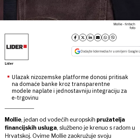
Mollie - fintech
foto
Dodajte lidermedia.hr u omiljeni Google i
Lider
Ulazak nizozemske platforme donosi pritisak
na domaće banke kroz transparentne
modele naplate i jednostavniju integraciju za
e-trgovinu
Mollie
, jedan od vodećih europskih
pružatelja
financijskih usluga
, službeno je krenuo s radom u
Hrvatskoj. Ovime Mollie zaokružuje svoju