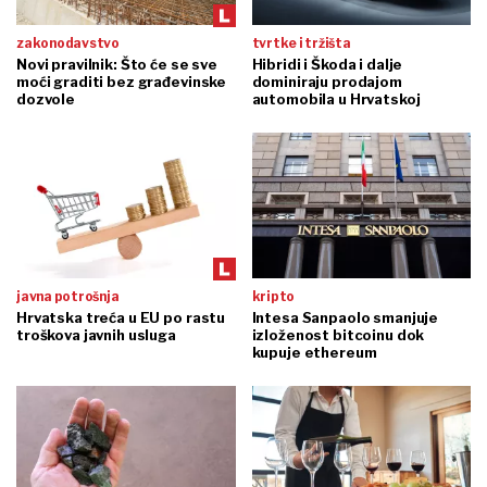
zakonodavstvo
tvrtke i tržišta
Novi pravilnik: Što će se sve
Hibridi i Škoda i dalje
moći graditi bez građevinske
dominiraju prodajom
dozvole
automobila u Hrvatskoj
javna potrošnja
kripto
Hrvatska treća u EU po rastu
Intesa Sanpaolo smanjuje
troškova javnih usluga
izloženost bitcoinu dok
kupuje ethereum