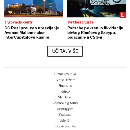
trgovački centri
tvrtke i tržišta
CC Real preuzeo upravljanje
Porsche pokrenuo likvidaciju
Avenue Mallom nakon
bivšeg Rimčevog Greypa,
InterCapitalove kupnje
pojačanje u CSG-u
UČITAJ VIŠE
Biznis i politika
Tvrtke i tržišta
Financije
Kripto
Što i kako
Zeleno i digitalno
Unplugged
Podcast
Lider BI
Klub izvoznika