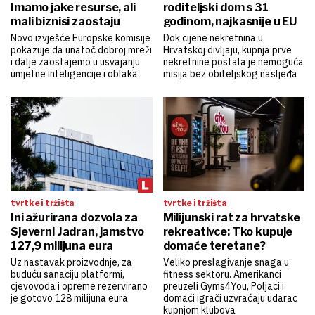
Imamo jake resurse, ali
roditeljski dom s 31
mali biznisi zaostaju
godinom, najkasnije u EU
Novo izvješće Europske komisije
Dok cijene nekretnina u
pokazuje da unatoč dobroj mreži
Hrvatskoj divljaju, kupnja prve
i dalje zaostajemo u usvajanju
nekretnine postala je nemoguća
umjetne inteligencije i oblaka
misija bez obiteljskog nasljeđa
tvrtke i tržišta
tvrtke i tržišta
Ini ažurirana dozvola za
Milijunski rat za hrvatske
Sjeverni Jadran, jamstvo
rekreativce: Tko kupuje
127,9 milijuna eura
domaće teretane?
Uz nastavak proizvodnje, za
Veliko preslagivanje snaga u
buduću sanaciju platformi,
fitness sektoru. Amerikanci
cjevovoda i opreme rezervirano
preuzeli Gyms4You, Poljaci i
je gotovo 128 milijuna eura
domaći igrači uzvraćaju udarac
kupnjom klubova