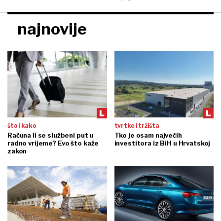
najnovije
što i kako
tvrtke i tržišta
Računa li se službeni put u
Tko je osam najvećih
radno vrijeme? Evo što kaže
investitora iz BiH u Hrvatskoj
zakon