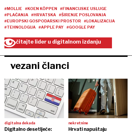
#MOLLIE
#KOEN KÖPPEN
#FINANCIJSKE USLUGE
#PLAĆANJA
#HRVATSKA
#ŠIRENJE POSLOVANJA
#EUROPSKI GOSPODARSKI PROSTOR
#LOKALIZACIJA
#TEHNOLOGIJA
#APPLE PAY
#GOOGLE PAY
čitajte lider u digitalnom izdanju
vezani članci
digitalna dekada
nekretnine
Digitalno desetljeće:
Hrvati napuštaju