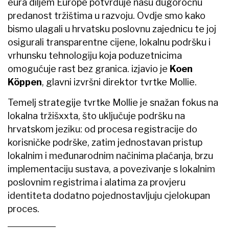
eura diljem Europe potvrđuje našu dugoročnu
predanost tržištima u razvoju. Ovdje smo kako
bismo ulagali u hrvatsku poslovnu zajednicu te joj
osigurali transparentne cijene, lokalnu podršku i
vrhunsku tehnologiju koja poduzetnicima
omogućuje rast bez granica. izjavio je
Koen
Köppen
, glavni izvršni direktor tvrtke Mollie.
Temelj strategije tvrtke Mollie je snažan fokus na
lokalna tržišxxta, što uključuje podršku na
hrvatskom jeziku: od procesa registracije do
korisničke podrške, zatim jednostavan pristup
lokalnim i međunarodnim načinima plaćanja, brzu
implementaciju sustava, a povezivanje s lokalnim
poslovnim registrima i alatima za provjeru
identiteta dodatno pojednostavljuju cjelokupan
proces.