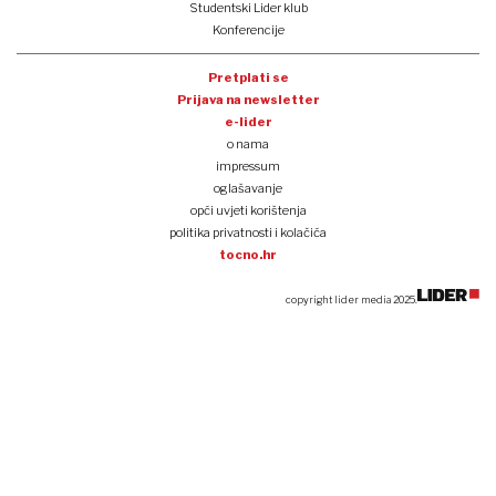
Studentski Lider klub
Konferencije
Pretplati se
Prijava na newsletter
e-lider
o nama
impressum
oglašavanje
opći uvjeti korištenja
politika privatnosti i kolačića
tocno.hr
copyright lider media 2025.