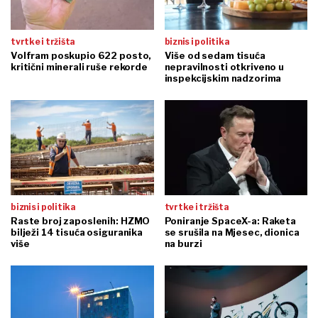
tvrtke i tržišta
biznis i politika
Volfram poskupio 622 posto,
Više od sedam tisuća
kritični minerali ruše rekorde
nepravilnosti otkriveno u
inspekcijskim nadzorima
biznis i politika
tvrtke i tržišta
Raste broj zaposlenih: HZMO
Poniranje SpaceX-a: Raketa
bilježi 14 tisuća osiguranika
se srušila na Mjesec, dionica
više
na burzi