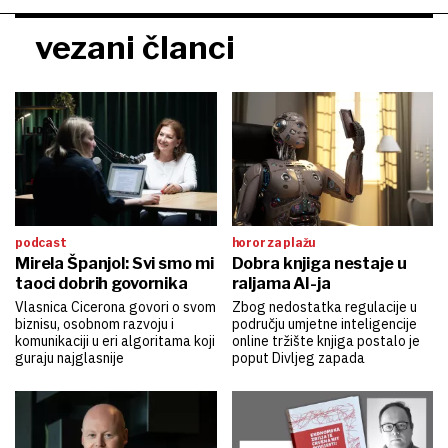
vezani članci
podcast
horor za plažu
Mirela Španjol: Svi smo mi
Dobra knjiga nestaje u
taoci dobrih govornika
raljama AI-ja
Vlasnica Cicerona govori o svom
Zbog nedostatka regulacije u
biznisu, osobnom razvoju i
području umjetne inteligencije
komunikaciji u eri algoritama koji
online tržište knjiga postalo je
guraju najglasnije
poput Divljeg zapada