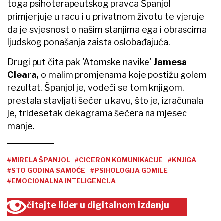
toga psihoterapeutskog pravca Španjol
primjenjuje u radu i u privatnom životu te vjeruje
da je svjesnost o našim stanjima ega i obrascima
ljudskog ponašanja zaista oslobađajuća.
Drugi put čita pak 'Atomske navike'
Jamesa
Cleara
,
o malim promjenama koje postižu golem
rezultat. Španjol je, vodeći se tom knjigom,
prestala stavljati šećer u kavu, što je, izračunala
je, tridesetak dekagrama šećera na mjesec
manje.
#MIRELA ŠPANJOL
#CICERON KOMUNIKACIJE
#KNJIGA
#STO GODINA SAMOĆE
#PSIHOLOGIJA GOMILE
#EMOCIONALNA INTELIGENCIJA
čitajte lider u digitalnom izdanju