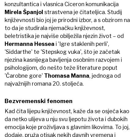
konzultantica i vlasnica Ciceron komunikacija
Mirela Španjol
strastvena je čitateljica. Studij
književnosti bio joj je prirodni izbor, a s obzirom na
to da je studirala njemačku književnost,
beletristika je najviše obilježila njezin život – od
Hermanna Hessea
i 'Igre staklenih perli',
'Siddarthe' te 'Stepskog vuka', što je začetak
njezina kasnijega bavljenja osobnim razvojem i
psihologijom, do nešto teže literature poput
'Čarobne gore'
Thomasa Manna
, jednoga od
najvažnijih romana 20. stoljeća.
Bezvremenski fenomen
Kad čita lijepu književnost, kaže da se osjeća kao
da netko ulijeva u nju svu ljepotu života i dubokih
emocija koje proživljava s glavnim likovima. To joj,
dodaje, pruža otisak nekih davnih vremena i