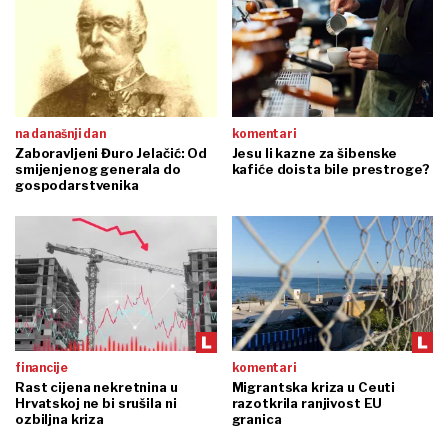
na današnji dan
komentari
Zaboravljeni Đuro Jelačić: Od
Jesu li kazne za šibenske
smijenjenog generala do
kafiće doista bile prestroge?
gospodarstvenika
financije
komentari
Rast cijena nekretnina u
Migrantska kriza u Ceuti
Hrvatskoj ne bi srušila ni
razotkrila ranjivost EU
ozbiljna kriza
granica