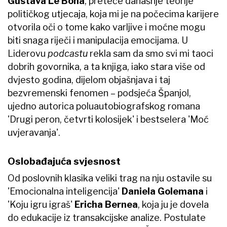
Gustava Le Bona
, preteče današnje teorije
političkog utjecaja, koja mi je na počecima karijere
otvorila oči o tome kako varljive i moćne mogu
biti snaga riječi i manipulacija emocijama. U
Liderovu
podcastu
rekla sam da smo svi mi taoci
dobrih govornika, a ta knjiga, iako stara više od
dvjesto godina, dijelom objašnjava i taj
bezvremenski fenomen – podsjeća Španjol,
ujedno autorica poluautobiografskog romana
'Drugi peron, četvrti kolosijek' i bestselera 'Moć
uvjeravanja'.
Oslobađajuća svjesnost
Od poslovnih klasika veliki trag na nju ostavile su
'Emocionalna inteligencija'
Daniela Golemana
i
'Koju igru igraš'
Ericha Bernea
, koja ju je dovela
do edukacije iz transakcijske analize. Postulate