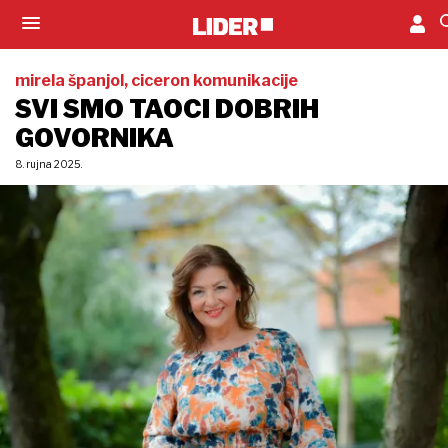
mirela španjol, ciceron komunikacije
SVI SMO TAOCI DOBRIH
GOVORNIKA
8. rujna 2025.