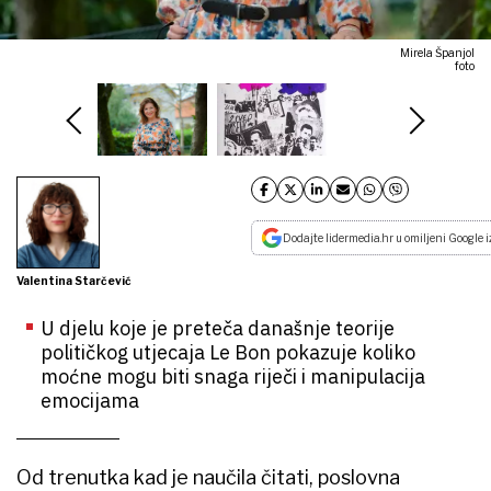
Mirela Španjol
foto
Dodajte lidermedia.hr u omiljeni Google i
Valentina Starčević
U djelu koje je preteča današnje teorije
političkog utjecaja Le Bon pokazuje koliko
moćne mogu biti snaga riječi i manipulacija
emocijama
Od trenutka kad je naučila čitati, poslovna