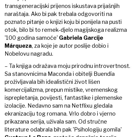
transgeneracijski prijenos iskustava prijašnjih
naraštaja. Ako bi pak trebala odgovoriti na
poznato pitanje o knjizi koju bi ponijela na pusti
otok, bilo bi to remek-djelo magijskoga realizma
'100 godina samoće'
Gabriela Garcíje
Márqueza
, za koje je autor poslije dobio i
Nobelovu nagradu.
– Ta knjiga odražava moju prirodnu introvertnost.
Sa stanovnicima Maconda i obitelji Buendía
proživljavala bih idealistični život lišen
komercijalizma, prepun mistike, vremenskog
isprepletanja, povijesti, fantastike i plemenske
izolacije. Nedavno sam na Netflixu gledala
ekranizaciju tog romana. Vrlo dobro i vjerno
prikazana serija, uživala sam. Od stručne
literature odabrala bih pak 'Psihologiju gomila'