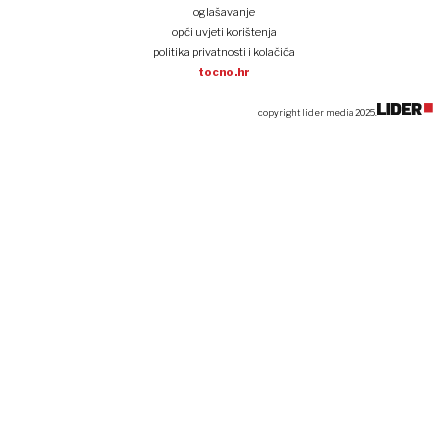
oglašavanje
opći uvjeti korištenja
politika privatnosti i kolačića
tocno.hr
copyright lider media 2025.