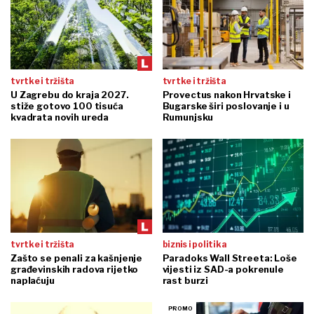
tvrtke i tržišta
tvrtke i tržišta
U Zagrebu do kraja 2027.
Provectus nakon Hrvatske i
stiže gotovo 100 tisuća
Bugarske širi poslovanje i u
kvadrata novih ureda
Rumunjsku
tvrtke i tržišta
biznis i politika
Zašto se penali za kašnjenje
Paradoks Wall Streeta: Loše
građevinskih radova rijetko
vijesti iz SAD-a pokrenule
naplaćuju
rast burzi