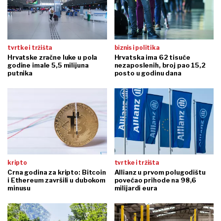
tvrtke i tržišta
biznis i politika
Hrvatske zračne luke u pola
Hrvatska ima 62 tisuće
godine imale 5,5 milijuna
nezaposlenih, broj pao 15,2
putnika
posto u godinu dana
kripto
tvrtke i tržišta
Crna godina za kripto: Bitcoin
Allianz u prvom polugodištu
i Ethereum završili u dubokom
povećao prihode na 98,6
minusu
milijardi eura