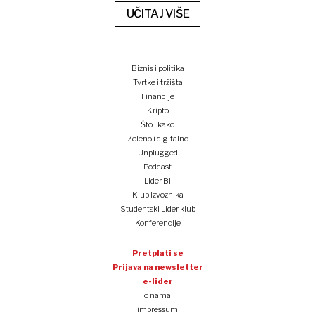
UČITAJ VIŠE
Biznis i politika
Tvrtke i tržišta
Financije
Kripto
Što i kako
Zeleno i digitalno
Unplugged
Podcast
Lider BI
Klub izvoznika
Studentski Lider klub
Konferencije
Pretplati se
Prijava na newsletter
e-lider
o nama
impressum