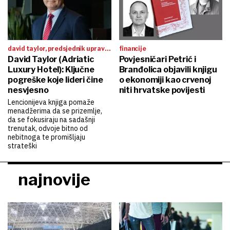
david taylor, predsjednik uprave
financije
adriatic luxury hotelsa
David Taylor (Adriatic
Povjesničari Petrić i
Luxury Hotel): Ključne
Branđolica objavili knjigu
pogreške koje lideri čine
o ekonomiji kao crvenoj
nesvjesno
niti hrvatske povijesti
Lencionijeva knjiga pomaže
menadžerima da se prizemlje,
da se fokusiraju na sadašnji
trenutak, odvoje bitno od
nebitnoga te promišljaju
strateški
najnovije