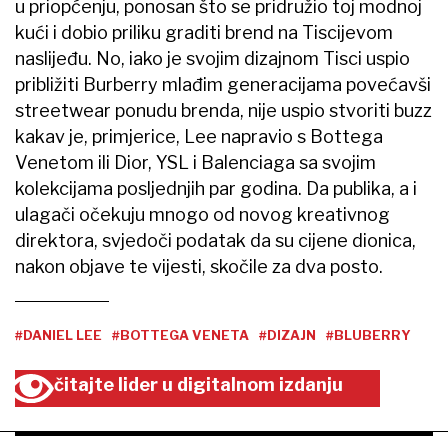
u priopćenju, ponosan što se pridružio toj modnoj
kući i dobio priliku graditi brend na Tiscijevom
naslijeđu. No, iako je svojim dizajnom Tisci uspio
približiti Burberry mlađim generacijama povećavši
streetwear ponudu brenda, nije uspio stvoriti buzz
kakav je, primjerice, Lee napravio s Bottega
Venetom ili Dior, YSL i Balenciaga sa svojim
kolekcijama posljednjih par godina. Da publika, a i
ulagači očekuju mnogo od novog kreativnog
direktora, svjedoči podatak da su cijene dionica,
nakon objave te vijesti, skočile za dva posto.
#DANIEL LEE
#BOTTEGA VENETA
#DIZAJN
#BLUBERRY
čitajte lider u digitalnom izdanju