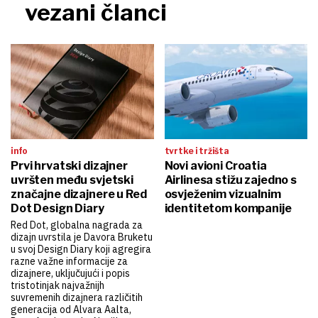
vezani članci
info
tvrtke i tržišta
Prvi hrvatski dizajner
Novi avioni Croatia
uvršten među svjetski
Airlinesa stižu zajedno s
značajne dizajnere u Red
osvježenim vizualnim
Dot Design Diary
identitetom kompanije
Red Dot, globalna nagrada za
dizajn uvrstila je Davora Bruketu
u svoj Design Diary koji agregira
razne važne informacije za
dizajnere, uključujući i popis
tristotinjak najvažnijh
suvremenih dizajnera različitih
generacija od Alvara Aalta,