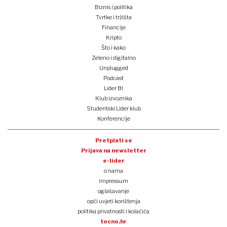
Biznis i politika
Tvrtke i tržišta
Financije
Kripto
Što i kako
Zeleno i digitalno
Unplugged
Podcast
Lider BI
Klub izvoznika
Studentski Lider klub
Konferencije
Pretplati se
Prijava na newsletter
e-lider
o nama
impressum
oglašavanje
opći uvjeti korištenja
politika privatnosti i kolačića
tocno.hr