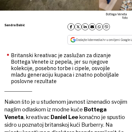
Bottega Veneta
foto
Sandra Babić
Dodajte lidermedia.hr u omiljeni Google i
Britanski kreativac je zaslužan za dizanje
Bottega Venete iz pepela, jer su njegove
kolekcije, posebno torbe i cipele, osvojile
mlađu generaciju kupaca i znatno poboljšale
poslovne rezultate
Nakon što je u studenom javnost iznenadio svojim
naglim odlaskom iz modne kuće
Bottega
Veneta
, kreativac
Daniel Lee
konačno je spustio
sidro u poznatoj britanskoj kući Burberry. Na