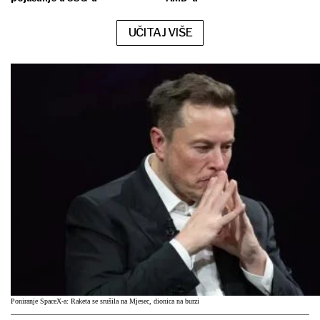
UČITAJ VIŠE
Poniranje SpaceX-a: Raketa se srušila na Mjesec, dionica na burzi