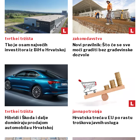
tvrtke i tržišta
zakonodavstvo
Tko je osam najvećih
Novi pravilnik: Što će se sve
investitora iz BiH u Hrvatskoj
moći graditi bez građevinske
dozvole
tvrtke i tržišta
javna potrošnja
Hibridi i Škoda i dalje
Hrvatska treća u EU po rastu
dominiraju prodajom
troškova javnih usluga
automobila u Hrvatskoj