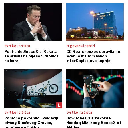
tvrtke i tržišta
trgovački centri
Poniranje SpaceX-a: Raketa
CC Real preuzeo upravljanje
se srušila na Mjesec, dionica
Avenue Mallom nakon
na burzi
InterCapitalove kupnje
tvrtke i tržišta
tvrtke i tržišta
Porsche pokrenuo likvidaciju
Dow Jones ruši rekorde,
bivšeg Rimčevog Greypa,
Nasdaq klizi zbog SpaceX-a i
pojačanje u CSG-u
AMD-a