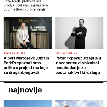
Rona Arada, preko Nevilla
Brodya, Stefana Seigmastera
do Irme Boom i brojnih drugih
tvrtke i tržišta
biznis i politika
Albert Matošević, Dizajn
Petar Popović: Dizajn je u
Pod: Prepoznali smo
inozemstvu dio biznisa i
priliku u projektima koje
neophodan je za
su drugi izbjegavali
opstanak tvrtki i usluga
najnovije