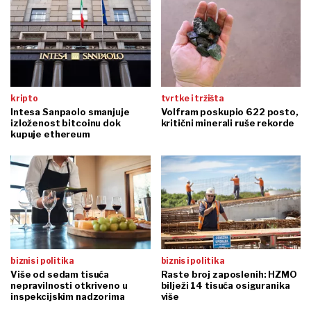
kripto
tvrtke i tržišta
Intesa Sanpaolo smanjuje
Volfram poskupio 622 posto,
izloženost bitcoinu dok
kritični minerali ruše rekorde
kupuje ethereum
biznis i politika
biznis i politika
Više od sedam tisuća
Raste broj zaposlenih: HZMO
nepravilnosti otkriveno u
bilježi 14 tisuća osiguranika
inspekcijskim nadzorima
više