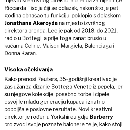
mjestu kreativnog direktora brenda zamijenit će
Riccarda Tiscija čiji se odlazak, nakon što je pet
godina obnašao tu funkciju, poklopio s dolaskom
Jonathana Akeroyda
na mjesto izvršnog
direktora brenda. Lee je pak od 2018. do 2021.
radio u Bottegi, a prije toga zanat brusio u
kućama Celine, Maison Margiela, Balenciaga i
Donna Karan.
Visoka očekivanja
Kako prenosi Reuters, 35-godišnji kreativac je
zaslužan za dizanje Bottega Venete iz pepela, jer
su njegove kolekcije, posebno torbe i cipele,
osvojile mlađu generaciju kupaca i znatno
poboljšale poslovne rezultate. Novi kreativni
direktor je rođen u Yorkshireu gdje
Burberry
proizvodi svoje poznate balonere te je, kako stoji