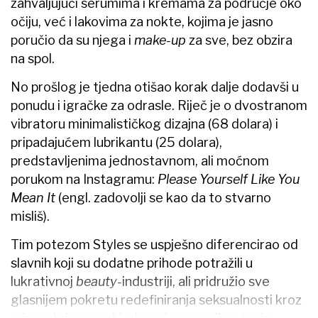
zahvaljujući serumima i kremama za područje oko
očiju, već i lakovima za nokte, kojima je jasno
poručio da su njega i
make-up
za sve, bez obzira
na spol.
No prošlog je tjedna otišao korak dalje dodavši u
ponudu i igračke za odrasle. Riječ je o dvostranom
vibratoru minimalističkog dizajna (68 dolara) i
pripadajućem lubrikantu (25 dolara),
predstavljenima jednostavnom, ali moćnom
porukom na Instagramu:
Please Yourself Like You
Mean It
(engl. zadovolji se kao da to stvarno
misliš).
Tim potezom Styles se uspješno diferencirao od
slavnih koji su dodatne prihode potražili u
lukrativnoj
beauty-
industriji, ali pridružio sve
glasnijem pokretu redefiniranja seksualnosti kroz