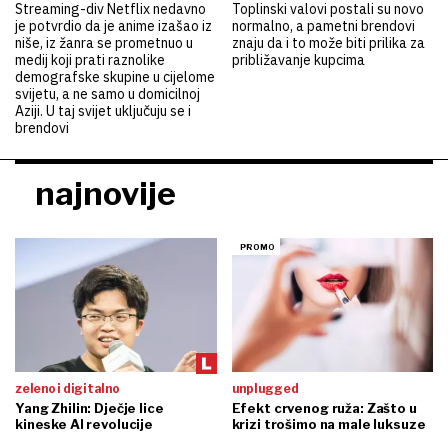
Streaming-div Netflix nedavno
Toplinski valovi postali su novo
je potvrdio da je anime izašao iz
normalno, a pametni brendovi
niše, iz žanra se prometnuo u
znaju da i to može biti prilika za
medij koji prati raznolike
približavanje kupcima
demografske skupine u cijelome
svijetu, a ne samo u domicilnoj
Aziji. U taj svijet uključuju se i
brendovi
najnovije
zeleno i digitalno
unplugged
Yang Zhilin: Dječje lice
Efekt crvenog ruža: Zašto u
kineske AI revolucije
krizi trošimo na male luksuze