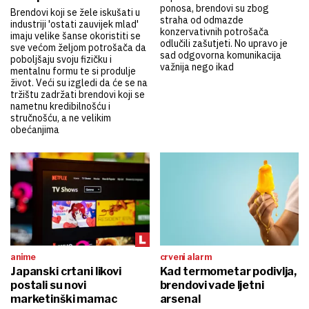
ponosa, brendovi su zbog
Brendovi koji se žele iskušati u
straha od odmazde
industriji 'ostati zauvijek mlad'
konzervativnih potrošača
imaju velike šanse okoristiti se
odlučili zašutjeti. No upravo je
sve većom željom potrošača da
sad odgovorna komunikacija
poboljšaju svoju fizičku i
važnija nego ikad
mentalnu formu te si produlje
život. Veći su izgledi da će se na
tržištu zadržati brendovi koji se
nametnu kredibilnošću i
stručnošću, a ne velikim
obećanjima
anime
crveni alarm
Japanski crtani likovi
Kad termometar podivlja,
postali su novi
brendovi vade ljetni
marketinški mamac
arsenal