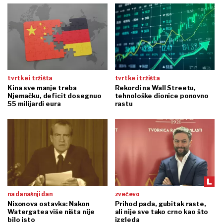
tvrtke i tržišta
tvrtke i tržišta
Kina sve manje treba
Rekordi na Wall Streetu,
Njemačku, deficit dosegnuo
tehnološke dionice ponovno
55 milijardi eura
rastu
na današnji dan
zvečevo
Nixonova ostavka: Nakon
Prihod pada, gubitak raste,
Watergatea više ništa nije
ali nije sve tako crno kao što
bilo isto
izgleda