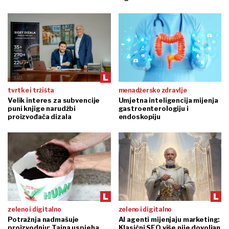
tvrtke i tržišta
menadžersko zdravlje
Velik interes za subvencije
Umjetna inteligencija mijenja
puni knjige narudžbi
gastroenterologiju i
proizvođača dizala
endoskopiju
zeleno i digitalno
zeleno i digitalno
Potražnja nadmašuje
AI agenti mijenjaju marketing:
proizvodnju: Tajna uspjeha
Klasični SEO više nije dovoljan