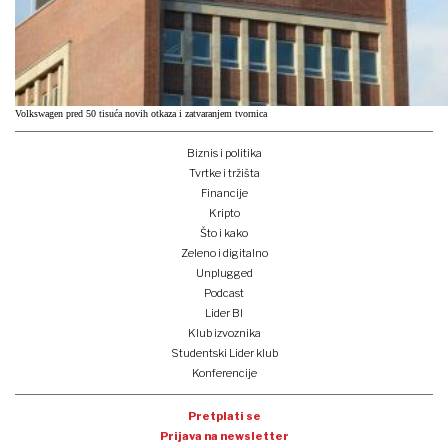
Volkswagen pred 50 tisuća novih otkaza i zatvaranjem tvornica
Biznis i politika
Tvrtke i tržišta
Financije
Kripto
Što i kako
Zeleno i digitalno
Unplugged
Podcast
Lider BI
Klub izvoznika
Studentski Lider klub
Konferencije
Pretplati se
Prijava na newsletter