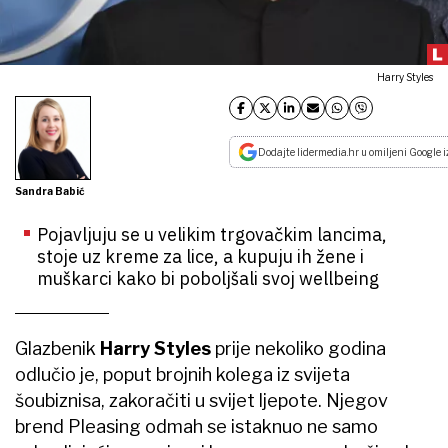
Harry Styles
Dodajte lidermedia.hr u omiljeni Google i
Sandra Babić
Pojavljuju se u velikim trgovačkim lancima,
stoje uz kreme za lice, a kupuju ih žene i
muškarci kako bi poboljšali svoj wellbeing
Glazbenik
Harry Styles
prije nekoliko godina
odlučio je, poput brojnih kolega iz svijeta
šoubiznisa, zakoračiti u svijet ljepote. Njegov
brend Pleasing odmah se istaknuo ne samo