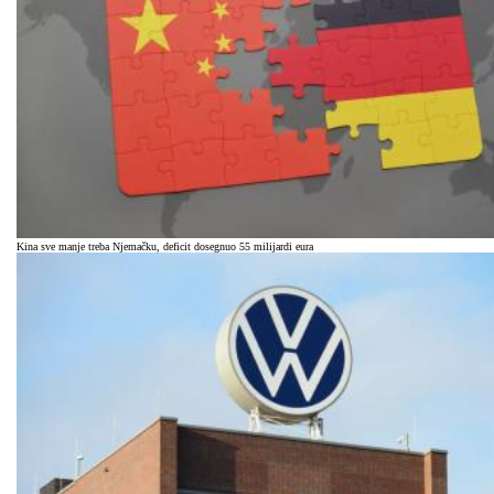
Kina sve manje treba Njemačku, deficit dosegnuo 55 milijardi eura