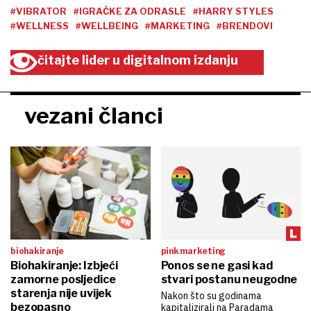
#VIBRATOR
#IGRAČKE ZA ODRASLE
#HARRY STYLES
#WELLNESS
#WELLBEING
#MARKETING
#BRENDOVI
čitajte lider u digitalnom izdanju
vezani članci
biohakiranje
pink marketing
Biohakiranje: Izbjeći
Ponos se ne gasi kad
zamorne posljedice
stvari postanu neugodne
starenja nije uvijek
Nakon što su godinama
bezopasno
kapitalizirali na Paradama