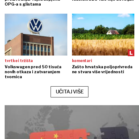
OPG-a s glistama
tvrtke i tržišta
komentari
Volkswagen pred 50 tisuća
Zašto hrvatska poljoprivreda
novih otkaza i zatvaranjem
ne stvara više vrijednosti
tvornica
UČITAJ VIŠE