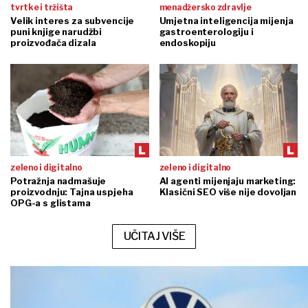
tvrtke i tržišta
menadžersko zdravlje
Velik interes za subvencije
Umjetna inteligencija mijenja
puni knjige narudžbi
gastroenterologiju i
proizvođača dizala
endoskopiju
zeleno i digitalno
zeleno i digitalno
Potražnja nadmašuje
AI agenti mijenjaju marketing:
proizvodnju: Tajna uspjeha
Klasični SEO više nije dovoljan
OPG-a s glistama
UČITAJ VIŠE