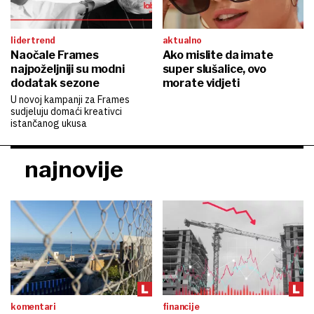
lidertrend
aktualno
Naočale Frames
Ako mislite da imate
najpoželjniji su modni
super slušalice, ovo
dodatak sezone
morate vidjeti
U novoj kampanji za Frames
sudjeluju domaći kreativci
istančanog ukusa
najnovije
komentari
financije