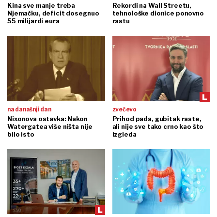
Kina sve manje treba
Rekordi na Wall Streetu,
Njemačku, deficit dosegnuo
tehnološke dionice ponovno
55 milijardi eura
rastu
na današnji dan
zvečevo
Nixonova ostavka: Nakon
Prihod pada, gubitak raste,
Watergatea više ništa nije
ali nije sve tako crno kao što
bilo isto
izgleda