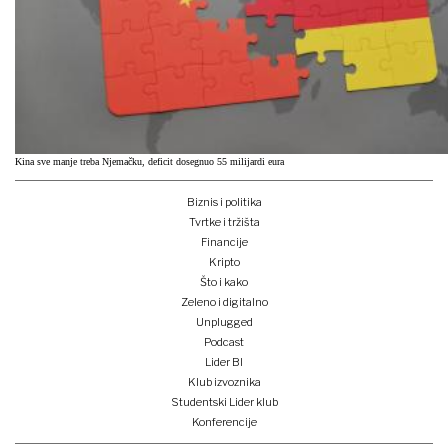
Kina sve manje treba Njemačku, deficit dosegnuo 55 milijardi eura
Biznis i politika
Tvrtke i tržišta
Financije
Kripto
Što i kako
Zeleno i digitalno
Unplugged
Podcast
Lider BI
Klub izvoznika
Studentski Lider klub
Konferencije