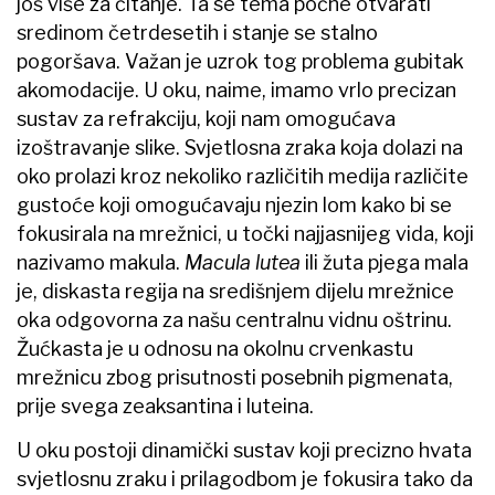
još više za čitanje. Ta se tema počne otvarati
sredinom četrdesetih i stanje se stalno
pogoršava. Važan je uzrok tog problema gubitak
akomodacije. U oku, naime, imamo vrlo precizan
sustav za refrakciju, koji nam omogućava
izoštravanje slike. Svjetlosna zraka koja dolazi na
oko prolazi kroz nekoliko različitih medija različite
gustoće koji omogućavaju njezin lom kako bi se
fokusirala na mrežnici, u točki najjasnijeg vida, koji
nazivamo makula.
Macula lutea
ili žuta pjega mala
je, diskasta regija na središnjem dijelu mrežnice
oka odgovorna za našu centralnu vidnu oštrinu.
Žućkasta je u odnosu na okolnu crvenkastu
mrežnicu zbog prisutnosti posebnih pigmenata,
prije svega zeaksantina i luteina.
U oku postoji dinamički sustav koji precizno hvata
svjetlosnu zraku i prilagodbom je fokusira tako da