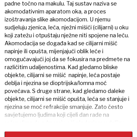
padne točno na makulu. Taj sustav naziva se
akomodativnim aparatom oka, a proces
izoštravanja slike akomodacijom. U njemu
sudjeluju zjenica, leća, nježni mišići (cilijarni) u oku
koji zatežu i otpuštaju nježne niti spojene na leću.
Akomodacija se događa kad se cilijarni mišić
napinje ili opušta, mijenjajući oblik leće i
omogućavajući joj da se fokusira na predmete na
različitim udaljenostima. Kad gledamo bliske
objekte, cilijarni se mišić ​ napinje, leća postaje
deblja i njezina se dioptrijska/lomna moć
povećava. S druge strane, kad gledamo daleke
objekte, cilijarni se mišić​ opušta, leća se stanjuje i
njezina se moć refrakcije smanjuje. Zato često
savjetujemo ljudima koji cijeli dan rade na
računalima da odmaraju oči gledanjem u daljinu.