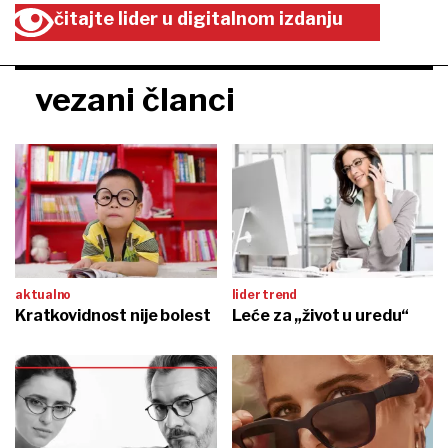
čitajte lider u digitalnom izdanju
vezani članci
aktualno
lider trend
Kratkovidnost nije bolest
Leće za „život u uredu“