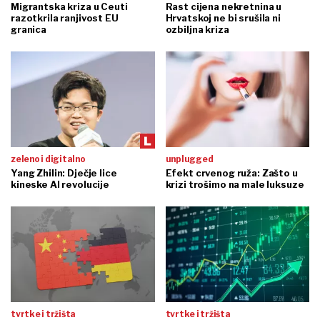
Migrantska kriza u Ceuti
Rast cijena nekretnina u
razotkrila ranjivost EU
Hrvatskoj ne bi srušila ni
granica
ozbiljna kriza
zeleno i digitalno
unplugged
Yang Zhilin: Dječje lice
Efekt crvenog ruža: Zašto u
kineske AI revolucije
krizi trošimo na male luksuze
tvrtke i tržišta
tvrtke i tržišta