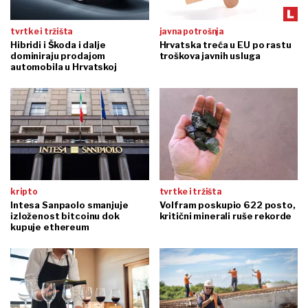
tvrtke i tržišta
javna potrošnja
Hibridi i Škoda i dalje
Hrvatska treća u EU po rastu
dominiraju prodajom
troškova javnih usluga
automobila u Hrvatskoj
kripto
tvrtke i tržišta
Intesa Sanpaolo smanjuje
Volfram poskupio 622 posto,
izloženost bitcoinu dok
kritični minerali ruše rekorde
kupuje ethereum