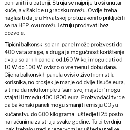
pohraniti i u bateriji. Struja se najprije troši unutar
kuće, a višak ide u gradsku mrežu. Ovdje treba
naglasiti da je u Hrvatskoj protuzakonito priključiti
se na HEP-ovu mrežu i struju prodavati bez
dozvole.
Tipični balkonski solarni panel može proizvesti do
400 vata snage, a druga je mogućnost korištenje
dvaju solarnih panela od 160 W koji mogu dati od
10 W do 190 W, ovisno o vremenu i dobu dana.
Cijena balkonskih panela ovisi o životnom stilu
korisnika, no prosjek je manje od dvije tisuće eura,
s time da neki kompleti 'sâm svoj majstor' mogu
stajati i između 400 i 800 eura. Proizvođači tvrde
da balkonski paneli mogu smanjiti emisiju CO
u
2
kućanstvu do 600 kilograma i uštedjeti 25 posto
na računima za struju svake godine. Tu bi tvrdnju
ipak trebalo uzeti s rezervom jer ušteda uvelike