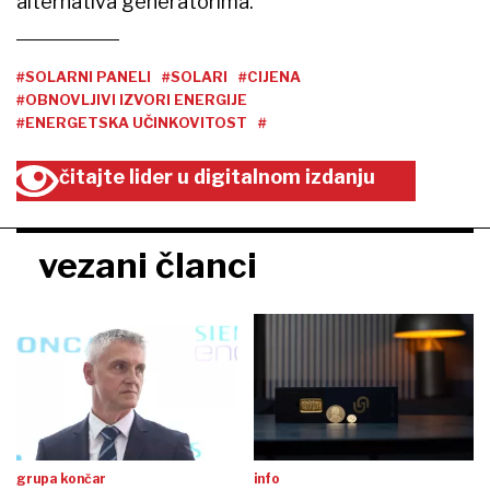
alternativa generatorima.
#SOLARNI PANELI
#SOLARI
#CIJENA
#OBNOVLJIVI IZVORI ENERGIJE
#ENERGETSKA UČINKOVITOST
#
čitajte lider u digitalnom izdanju
vezani članci
grupa končar
info