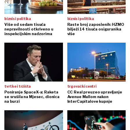
biznis i politika
biznis i politika
Više od sedam tisuća
Raste broj zaposlenih: HZMO
nepravilnosti otkriveno u
bilježi 14 tisuća osiguranika
inspekcijskim nadzorima
više
tvrtke i tržišta
trgovački centri
Poniranje SpaceX-a: Raketa
CC Real preuzeo upravljanje
se srušila na Mjesec, dionica
Avenue Mallom nakon
na burzi
InterCapitalove kupnje