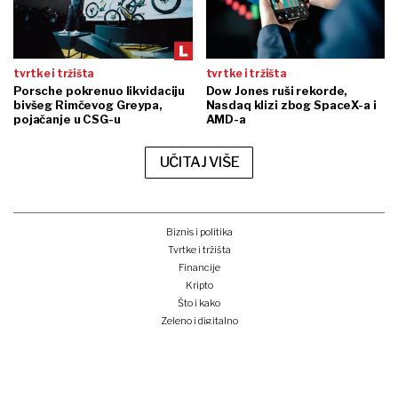
tvrtke i tržišta
tvrtke i tržišta
Porsche pokrenuo likvidaciju
Dow Jones ruši rekorde,
bivšeg Rimčevog Greypa,
Nasdaq klizi zbog SpaceX-a i
pojačanje u CSG-u
AMD-a
UČITAJ VIŠE
Biznis i politika
Tvrtke i tržišta
Financije
Kripto
Što i kako
Zeleno i digitalno
Unplugged
Podcast
Lider BI
Klub izvoznika