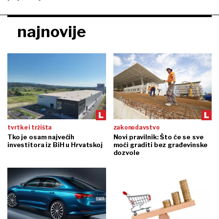
najnovije
tvrtke i tržišta
zakonodavstvo
Tko je osam najvećih
Novi pravilnik: Što će se sve
investitora iz BiH u Hrvatskoj
moći graditi bez građevinske
dozvole