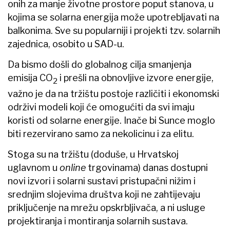
onih za manje životne prostore poput stanova, u
kojima se solarna energija može upotrebljavati na
balkonima. Sve su popularniji i projekti tzv. solarnih
zajednica, osobito u SAD-u.
Da bismo došli do globalnog cilja smanjenja
emisija CO
i prešli na obnovljive izvore energije,
2
važno je da na tržištu postoje različiti i ekonomski
održivi modeli koji će omogućiti da svi imaju
koristi od solarne energije. Inače bi Sunce moglo
biti rezervirano samo za nekolicinu i za elitu.
Stoga su na tržištu (doduše, u Hrvatskoj
uglavnom u
online
trgovinama) danas dostupni
novi izvori i solarni sustavi pristupačni nižim i
srednjim slojevima društva koji ne zahtijevaju
priključenje na mrežu opskrbljivača, a ni usluge
projektiranja i montiranja solarnih sustava.