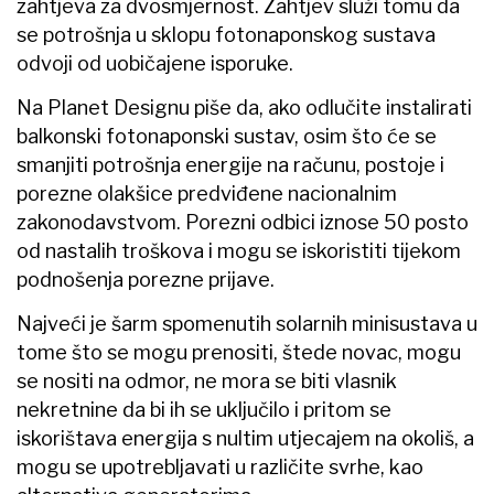
zahtjeva za dvosmjernost. Zahtjev služi tomu da
se potrošnja u sklopu fotonaponskog sustava
odvoji od uobičajene isporuke.
Na Planet Designu piše da, ako odlučite instalirati
balkonski fotonaponski sustav, osim što će se
smanjiti potrošnja energije na računu, postoje i
porezne olakšice predviđene nacionalnim
zakonodavstvom. Porezni odbici iznose 50 posto
od nastalih troškova i mogu se iskoristiti tijekom
podnošenja porezne prijave.
Najveći je šarm spomenutih ​solarnih minisustava u
tome što se mogu prenositi, štede novac, mogu
se nositi na odmor, ne mora se biti vlasnik
nekretnine da bi ih se uključilo i pritom se
iskorištava energija s nultim utjecajem na okoliš, a
mogu se upotrebljavati u različite svrhe, kao