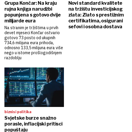
Grupa Končar: Na kraju
Novi standard kvalitete
rujna knjiga narudžbi
na tržištu investicijskog
popunjena s gotovo dvije
zlata: Zlato s prestižnim
milijarde eura
certifikatima, osigurani
sefovi i osobna dostava
Na stranim je tržištima u prvih
devet mjeseci Končar ostvario
gotovo 73 posto od ukupnih
734,6 milijuna eura prihoda,
odnosno 133,5 milijuna eura više
nego u istome prošlogodišnjem
razdoblju
biznis i politika
Svjetske burze snažno
porasle, inflacijski pritisci
popuštaju