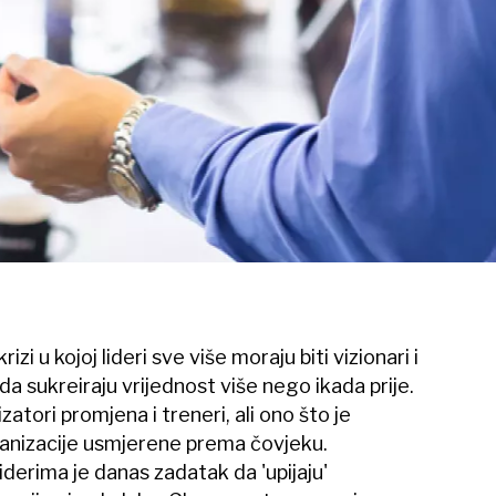
zi u kojoj lideri sve više moraju biti vizionari i
 da sukreiraju vrijednost više nego ikada prije.
atori promjena i treneri, ali ono što je
rganizacije usmjerene prema čovjeku.
derima je danas zadatak da 'upijaju'