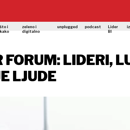
što i
zeleno i
unplugged
podcast
Lider
i
kako
digitalno
BI
FORUM: LIDERI, L
E LJUDE