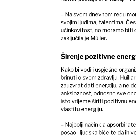
– Na svom dnevnom redu mora
svojim ljudima, talentima. Če
učinkovitost, no moramo biti osj
zaključila je Müller.
Širenje pozitivne energ
Kako bi vodili uspješne organiz
brinuti o svom zdravlju. Huillar
zauzvrat dati energiju, a ne d
anksioznost, odnosno sve ono
isto vrijeme širiti pozitivnu en
vlastitu energiju.
– Najbolji način da apsorbirate
posao i ljudska biće te da ih vol