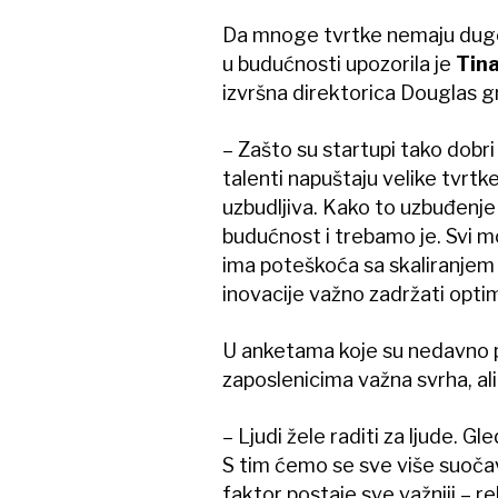
Da mnoge tvrtke nemaju dugo
u budućnosti upozorila je
Tina
izvršna direktorica Douglas g
– Zašto su startupi tako dobri
talenti napuštaju velike tvrtke
uzbudljiva. Kako to uzbuđenje 
budućnost i trebamo je. Svi m
ima poteškoća sa skaliranjem –
inovacije važno zadržati opti
U anketama koje su nedavno pr
zaposlenicima važna svrha, ali
– Ljudi žele raditi za ljude. G
S tim ćemo se sve više suočava
faktor postaje sve važniji – rek