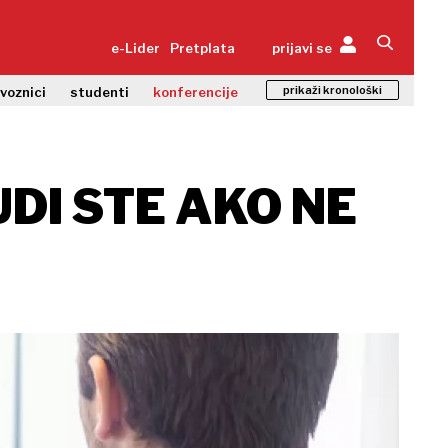
e-Lider
Pretplata
prijavi se
prikaži kronološki
zvoznici
studenti
konferencije
UDI STE AKO NE