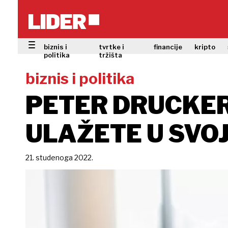
biznis i
tvrtke i
financije
kripto
politika
tržišta
biznis i politika
PETER DRUCKER 
ULAŽETE U SVOJ
21. studenoga 2022.