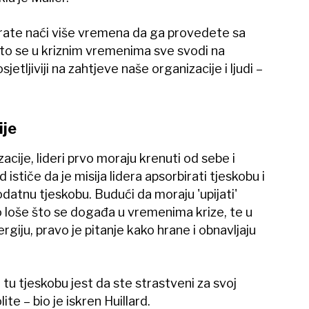
te naći više vremena da ga provedete sa
sto se u kriznim vremenima sve svodi na
etljiviji na zahtjeve naše organizacije i ljudi –
ije
acije, lideri prvo moraju krenuti od sebe i
d ističe da je misija lidera apsorbirati tjeskobu i
odatnu tjeskobu. Budući da moraju 'upijati'
 loše što se događa u vremenima krize, te u
ergiju, pravo je pitanje kako hrane i obnavljaju
 tu tjeskobu jest da ste strastveni za svoj
ite – bio je iskren Huillard.