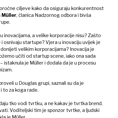
ročne ciljeve kako da osiguraju konkurentnost
 Müller
, članica Nadzornog odbora i bivša
rupe.
 u inovacijama, a velike korporacije nisu? Zašto
 i osnivaju startupe? Vjera u inovaciju uvijek je
donijeti velikim korporacijama? Inovacija je
ožemo učiti od startup scene, iako ona sada
 istaknula je Müller i dodala da je u procesu
mizam.
oveli u Douglas grupi, saznali su da je
 i to za koga rade.
ledaju tko vodi tvrtku, a ne kakav je tvrtka brend.
ti. Voditeljski tim je sponzor tvrtke, a ljudski
la je Müller.