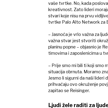
vaše tvrtke. No, kada poslova
kreativnost. Zato lideri moraju 
stvari koje nisu na prvu vidljiv
tvrtke Palo Alto Network za 
– Jasnoća je vrlo važna za ljud
važna stvar jest stvoriti okru
planinu popne – objasnio je R
timovima i zaposlenicima u t
– Prije smo mi bili ti koji smo 
situacija obrnuta. Moramo znat
Jesmo li sigurni da naši lider
prihvaćaju ovo okruženje povje
zapitao se Reisinger.
Ljudi žele raditi za ljud