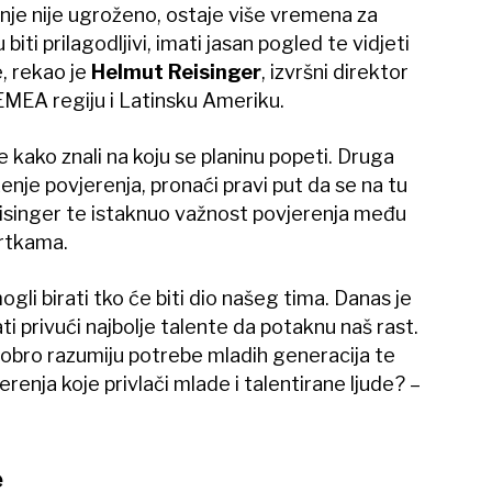
nje nije ugroženo, ostaje više vremena za
biti prilagodljivi, imati jasan pogled te vidjeti
e, rekao je
Helmut Reisinger
, izvršni direktor
EMEA regiju i Latinsku Ameriku.
e kako znali na koju se planinu popeti. Druga
ženje povjerenja, pronaći pravi put da se na tu
eisinger te istaknuo važnost povjerenja među
vrtkama.
mogli birati tko će biti dio našeg tima. Danas je
i privući najbolje talente da potaknu naš rast.
i dobro razumiju potrebe mladih generacija te
renja koje privlači mlade i talentirane ljude? –
e