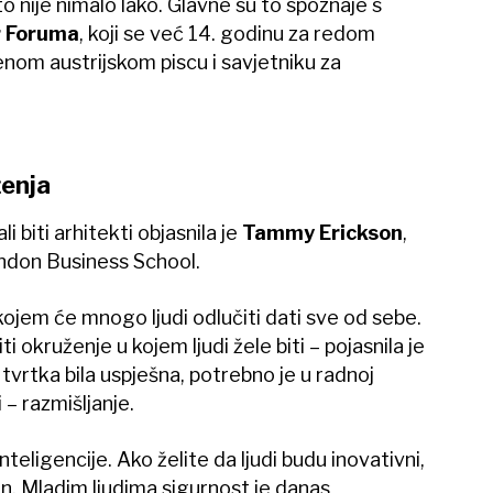
to nije nimalo lako. Glavne su to spoznaje s
r Foruma
, koji se već 14. godinu za redom
nom austrijskom piscu i savjetniku za
ženja
li biti arhitekti objasnila je
Tammy Erickson
,
ndon Business School.
kojem će mnogo ljudi odlučiti dati sve od sebe.
 okruženje u kojem ljudi žele biti – pojasnila je
 tvrtka bila uspješna, potrebno je u radnoj
i – razmišljanje.
teligencije. Ako želite da ljudi budu inovativni,
in. Mladim ljudima sigurnost je danas