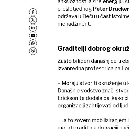
anksioznost, a šire energiju, š
prošlotjednog
Peter Drucke
održava u Beču u čast istoime
menadžment.
Graditelji dobrog okru
Zašto bi lideri današnjice treba
izvanredna profesorica na Lo
– Moraju stvoriti okruženje u 
Današnje vodstvo znači stvoriti
Erickson te dodala da, kako bi
organizaciji zahtijevati od ljud
– Ja to zovem mobiliziranjem in
morate raditi na drugačiji nač