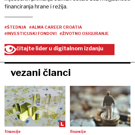
financiranja hrane i režija.
#ŠTEDNJA
#ALMA CAREER CROATIA
#INVESTICIJSKI FONDOVI
#ŽIVOTNO OSIGURANJE
čitajte lider u digitalnom izdanju
vezani članci
financije
financije