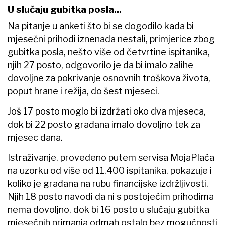
U slučaju gubitka posla...
Na pitanje u anketi što bi se dogodilo kada bi
mjesečni prihodi iznenada nestali, primjerice zbog
gubitka posla, nešto više od četvrtine ispitanika,
njih 27 posto, odgovorilo je da bi imalo zalihe
dovoljne za pokrivanje osnovnih troškova života,
poput hrane i režija, do šest mjeseci.
Još 17 posto moglo bi izdržati oko dva mjeseca,
dok bi 22 posto građana imalo dovoljno tek za
mjesec dana.
Istraživanje, provedeno putem servisa MojaPlaća
na uzorku od više od 11.400 ispitanika, pokazuje i
koliko je građana na rubu financijske izdržljivosti.
Njih 18 posto navodi da ni s postojećim prihodima
nema dovoljno, dok bi 16 posto u slučaju gubitka
mjesečnih primanja odmah ostalo bez mogućnosti