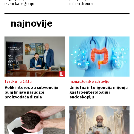
izvan kategorije
milijardi eura
najnovije
tvrtke i tržišta
menadžersko zdravlje
Velik interes za subvencije
Umjetna inteligencija mijenja
puni knjige narudžbi
gastroenterologiju i
proizvođača dizala
endoskopiju