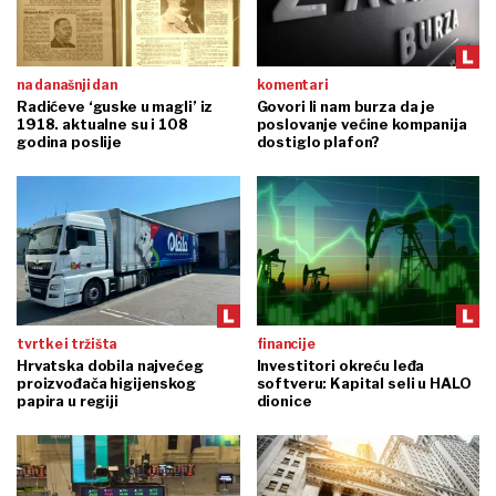
na današnji dan
komentari
Radićeve ‘guske u magli’ iz
Govori li nam burza da je
1918. aktualne su i 108
poslovanje većine kompanija
godina poslije
dostiglo plafon?
tvrtke i tržišta
financije
Hrvatska dobila najvećeg
Investitori okreću leđa
proizvođača higijenskog
softveru: Kapital seli u HALO
papira u regiji
dionice