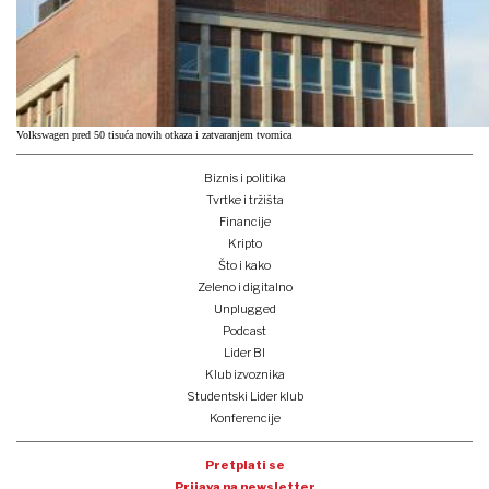
Volkswagen pred 50 tisuća novih otkaza i zatvaranjem tvornica
Biznis i politika
Tvrtke i tržišta
Financije
Kripto
Što i kako
Zeleno i digitalno
Unplugged
Podcast
Lider BI
Klub izvoznika
Studentski Lider klub
Konferencije
Pretplati se
Prijava na newsletter