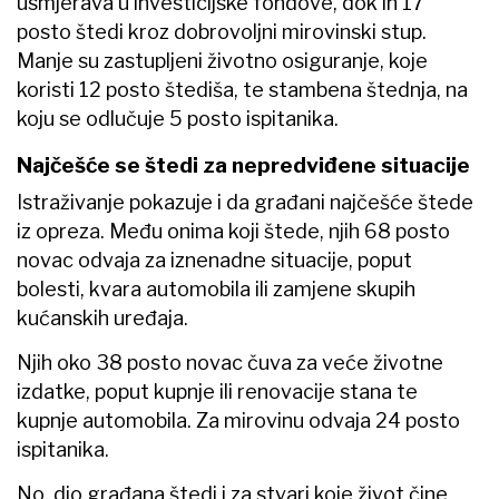
usmjerava u investicijske fondove, dok ih 17
posto štedi kroz dobrovoljni mirovinski stup.
Manje su zastupljeni životno osiguranje, koje
koristi 12 posto štediša, te stambena štednja, na
koju se odlučuje 5 posto ispitanika.
Najčešće se štedi za nepredviđene situacije
Istraživanje pokazuje i da građani najčešće štede
iz opreza. Među onima koji štede, njih 68 posto
novac odvaja za iznenadne situacije, poput
bolesti, kvara automobila ili zamjene skupih
kućanskih uređaja.
Njih oko 38 posto novac čuva za veće životne
izdatke, poput kupnje ili renovacije stana te
kupnje automobila. Za mirovinu odvaja 24 posto
ispitanika.
No, dio građana štedi i za stvari koje život čine