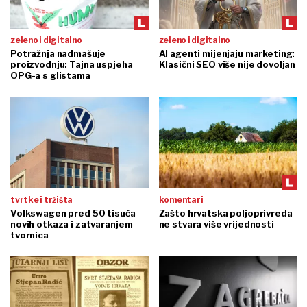
zeleno i digitalno
zeleno i digitalno
Potražnja nadmašuje
AI agenti mijenjaju marketing:
proizvodnju: Tajna uspjeha
Klasični SEO više nije dovoljan
OPG-a s glistama
tvrtke i tržišta
komentari
Volkswagen pred 50 tisuća
Zašto hrvatska poljoprivreda
novih otkaza i zatvaranjem
ne stvara više vrijednosti
tvornica