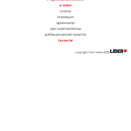
e-lider
o nama
impressum
oglašavanje
opći uvjeti korištenja
politika privatnosti i kolačića
tocno.hr
copyright lider media 2025.