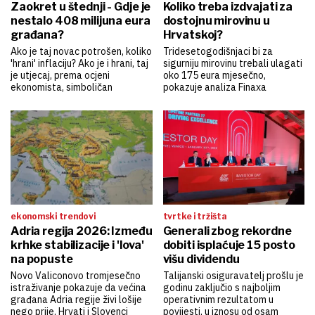
Zaokret u štednji - Gdje je
Koliko treba izdvajati za
nestalo 408 milijuna eura
dostojnu mirovinu u
građana?
Hrvatskoj?
Ako je taj novac potrošen, koliko
Tridesetogodišnjaci bi za
'hrani' inflaciju? Ako je i hrani, taj
sigurniju mirovinu trebali ulagati
je utjecaj, prema ocjeni
oko 175 eura mjesečno,
ekonomista, simboličan
pokazuje analiza Finaxa
ekonomski trendovi
tvrtke i tržišta
Adria regija 2026: Između
Generali zbog rekordne
krhke stabilizacije i 'lova'
dobiti isplaćuje 15 posto
na popuste
višu dividendu
Novo Valiconovo tromjesečno
Talijanski osiguravatelj prošlu je
istraživanje pokazuje da većina
godinu zaključio s najboljim
građana Adria regije živi lošije
operativnim rezultatom u
nego prije, Hrvati i Slovenci
povijesti, u iznosu od osam