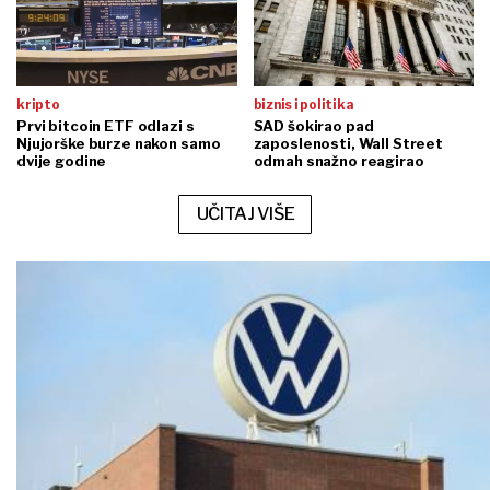
kripto
biznis i politika
Prvi bitcoin ETF odlazi s
SAD šokirao pad
Njujorške burze nakon samo
zaposlenosti, Wall Street
dvije godine
odmah snažno reagirao
UČITAJ VIŠE