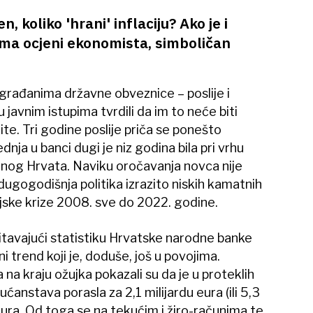
, koliko 'hrani' inflaciju? Ako je i
prema ocjeni ekonomista, simboličan
građanima državne obveznice – poslije i
 javnim istupima tvrdili da im to neće biti
te. Tri godine poslije priča se ponešto
dnja u banci dugi je niz godina bila pri vrhu
ečnog Hrvata. Naviku oročavanja novca nije
 dugogodišnja politika izrazito niskih kamatnih
cijske krize 2008. sve do 2022. godine.
čitavajući statistiku Hrvatske narodne banke
 trend koji je, doduše, još u povojima.
 na kraju ožujka pokazali su da je u proteklih
anstava porasla za 2,1 milijardu eura (ili 5,3
eura. Od toga se na tekućim i žiro-računima te