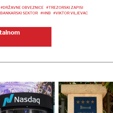
#DRŽAVNE OBVEZNICE
#TREZORSKI ZAPISI
#BANKARSKI SEKTOR
#HNB
#VIKTOR VILJEVAC
gitalnom