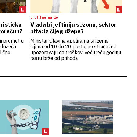
profitne marže
uristička
Vlada bi jeftiniju sezonu, sektor
proračun?
pita: iz čijeg džepa?
ni promet u
Ministar Glavina apelira na sniženje
oduzeća
cijena od 10 do 20 posto, no stručnjaci
lično
upozoravaju da troškovi već treću godinu
rastu brže od prihoda