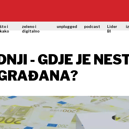
što i
zeleno i
unplugged
podcast
Lider
i
kako
digitalno
BI
NJI - GDJE JE NES
 GRAĐANA?