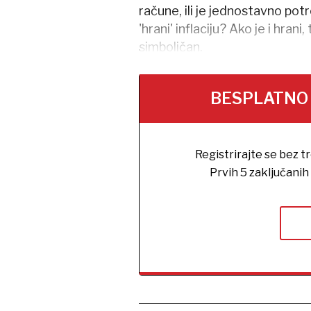
račune, ili je jednostavno pot
'hrani' inflaciju? Ako je i hran
simboličan.
BESPLATNO na
Registrirajte se bez t
Prvih 5 zaključani