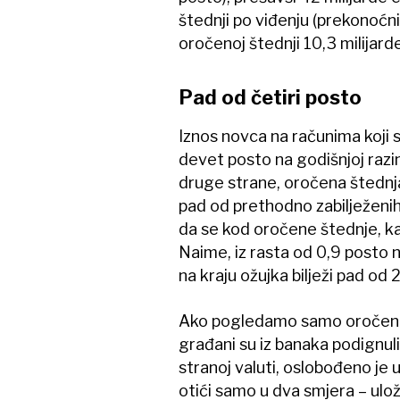
štednji po viđenju (prekonoćni
oročenoj štednji 10,3 milijard
Pad od četiri posto
Iznos novca na računima koji
devet posto na godišnjoj razini,
druge strane, oročena štednja 
pad od prethodno zabilježenih 
da se kod oročene štednje, k
Naime, iz rasta od 0,9 posto 
na kraju ožujka bilježi pad od 
Ako pogledamo samo oročenu 
građani su iz banaka podignuli 
stranoj valuti, oslobođeno je
otići samo u dva smjera – ulo