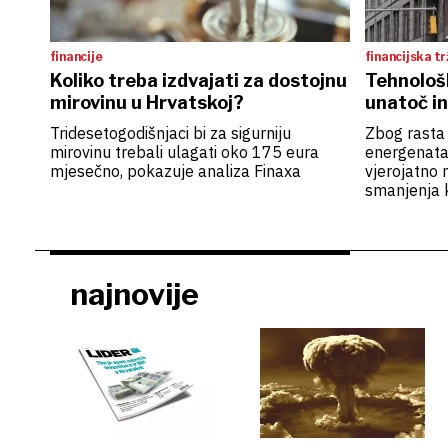
financije
financijska tr
Koliko treba izdvajati za dostojnu
Tehnološ
mirovinu u Hrvatskoj?
unatoč inf
Tridesetogodišnjaci bi za sigurniju
Zbog rasta i
mirovinu trebali ulagati oko 175 eura
energenata
mjesečno, pokazuje analiza Finaxa
vjerojatno 
smanjenja 
najnovije