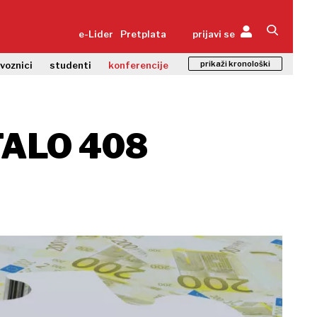
e-Lider
Pretplata
prijavi se
prikaži kronološki
zvoznici
studenti
konferencije
TALO 408