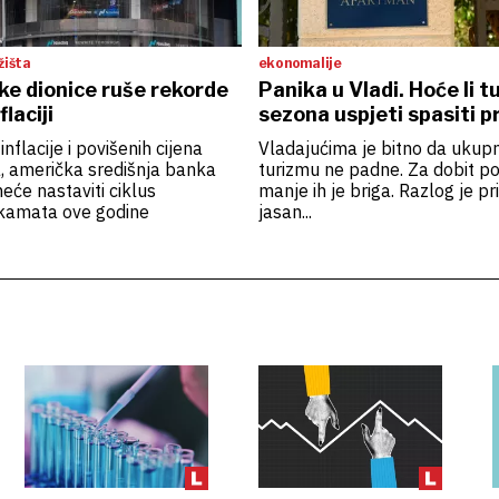
žišta
ekonomalije
ke dionice ruše rekorde
Panika u Vladi. Hoće li t
laciji
sezona uspjeti spasiti 
nflacije i povišenih cijena
Vladajućima je bitno da ukup
, američka središnja banka
turizmu ne padne. Za dobit p
neće nastaviti ciklus
manje ih je briga. Razlog je pri
kamata ove godine
jasan...