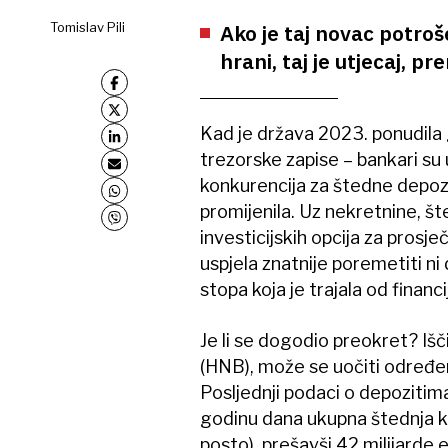
Tomislav Pili
Ako je taj novac potrošen
hrani, taj je utjecaj, 
Kad je država 2023. ponudila 
trezorske zapise – bankari su u
konkurencija za štedne depozi
promijenila. Uz nekretnine, šte
investicijskih opcija za prosj
uspjela znatnije poremetiti ni
stopa koja je trajala od finan
Je li se dogodio preokret? Iš
(HNB), može se uočiti određeni
Posljednji podaci o depozitima
godinu dana ukupna štednja kuć
posto), prešavši 42 milijarde 