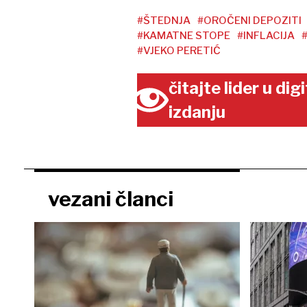
#ŠTEDNJA
#OROČENI DEPOZITI
#KAMATNE STOPE
#INFLACIJA
#VJEKO PERETIĆ
čitajte lider u di
izdanju
vezani članci