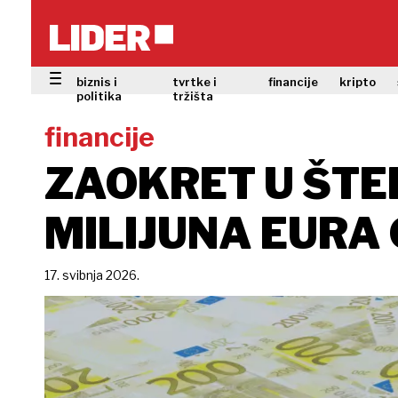
biznis i
tvrtke i
financije
kripto
politika
tržišta
financije
ZAOKRET U ŠTED
MILIJUNA EURA
17. svibnja 2026.