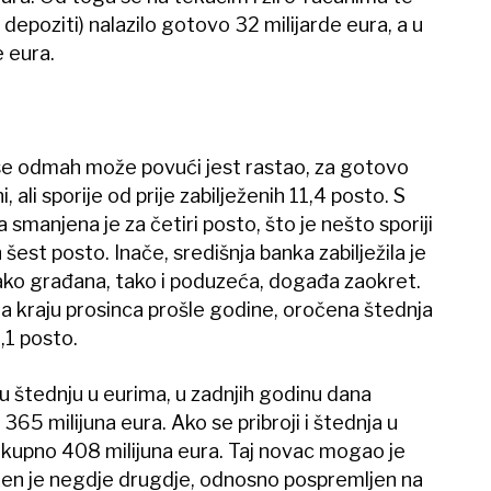
 depoziti) nalazilo gotovo 32 milijarde eura, a u
e eura.
 se odmah može povući jest rastao, za gotovo
 ali sporije od prije zabilježenih 11,4 posto. S
smanjena je za četiri posto, što je nešto sporiji
šest posto. Inače, središnja banka zabilježila je
ako građana, tako i poduzeća, događa zaokret.
na kraju prosinca prošle godine, oročena štednja
2,1 posto.
štednju u eurima, u zadnjih godinu dana
365 milijuna eura. Ako se pribroji i štednja u
 ukupno 408 milijuna eura. Taj novac mogao je
žen je negdje drugdje, odnosno pospremljen na