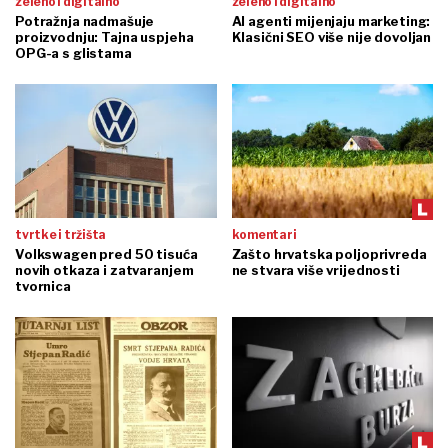
zeleno i digitalno
zeleno i digitalno
Potražnja nadmašuje
AI agenti mijenjaju marketing:
proizvodnju: Tajna uspjeha
Klasični SEO više nije dovoljan
OPG-a s glistama
tvrtke i tržišta
komentari
Volkswagen pred 50 tisuća
Zašto hrvatska poljoprivreda
novih otkaza i zatvaranjem
ne stvara više vrijednosti
tvornica