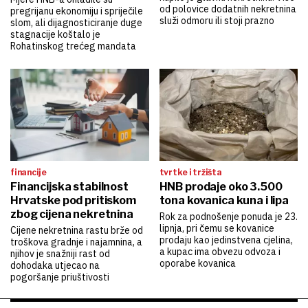
od polovice dodatnih nekretnina
pregrijanu ekonomiju i spriječile
služi odmoru ili stoji prazno
slom, ali dijagnosticiranje duge
stagnacije koštalo je
Rohatinskog trećeg mandata
financije
tvrtke i tržišta
Financijska stabilnost
HNB prodaje oko 3.500
Hrvatske pod pritiskom
tona kovanica kuna i lipa
zbog cijena nekretnina
Rok za podnošenje ponuda je 23.
lipnja, pri čemu se kovanice
Cijene nekretnina rastu brže od
prodaju kao jedinstvena cjelina,
troškova gradnje i najamnina, a
a kupac ima obvezu odvoza i
njihov je snažniji rast od
oporabe kovanica
dohodaka utjecao na
pogoršanje priuštivosti