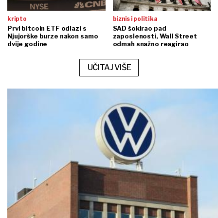
kripto
biznis i politika
Prvi bitcoin ETF odlazi s
SAD šokirao pad
Njujorške burze nakon samo
zaposlenosti, Wall Street
dvije godine
odmah snažno reagirao
UČITAJ VIŠE