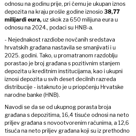
odnosu na godinu prije, pri čemu je ukupan iznos
depozita na kraju prošle godine iznosio
38,77
milijardi eura,
uz skok za 650 milijuna eura u
odnosu na 2024., podaci su HNB-a.
- Nejednakost razdiobe novčanih sredstava
hrvatskih građana nastavila se smanjivati i u
2025. godini. Tako, u promatranom razdoblju
porastao je broj građana s pozitivnim stanjem
depozita u kreditnim institucijama, kao i ukupni
iznosi depozita u svih deset decilnih razreda
distribucije - istaknuto je u priopćenju Hrvatske
narodne banke (HNB).
Navodi se da se od ukupnog porasta broja
građana s depozitima, 16,4 tisuće odnosi na neto
priljev građana s novootvorenim računima, a 12,6
tisuća na neto priljev građana koji su iz prethodno