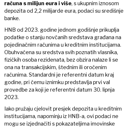
računa s milijun eura i više
, s ukupnim iznosom
depozita od 2,2 milijarde eura, podaci su središnje
banke.
HNB od 2023. godine jednom godišnje prikuplja
podatke o stanju novčanih sredstava građana na
pojedinačnim računima u kreditnim institucijama.
Obuhvaćena su sredstva svih poznatih vlasnika,
fizičkih osoba rezidenata, bez obzira nalaze li se
ona na transakcijskim, štednim ili oročenim
računima. Standardni je referentni datum kraj
godine, pri čemu iznimku predstavlja prvi val
provedbe za koji je referentni datum 30. lipnja
2023.
Iako pružaju cjelovit presjek depozita u kreditnim
institucijama, napominju iz HNB-a, ovi podaci ne
mogu se izjednačiti s pokazateljima imovinske