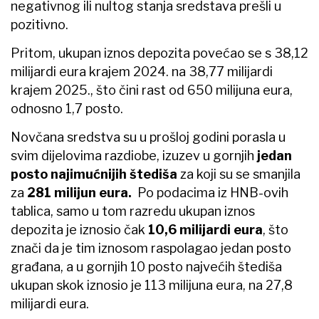
negativnog ili nultog stanja sredstava prešli u
pozitivno.
Pritom, ukupan iznos depozita povećao se s 38,12
milijardi eura krajem 2024. na 38,77 milijardi
krajem 2025., što čini rast od 650 milijuna eura,
odnosno 1,7 posto.
Novčana sredstva su u prošloj godini porasla u
svim dijelovima razdiobe, izuzev u gornjih
jedan
posto najimućnijih štediša
za koji su se smanjila
za
281 milijun eura.
Po podacima iz HNB-ovih
tablica, samo u tom razredu ukupan iznos
depozita je iznosio čak
10,6 milijardi eura
, što
znači da je tim iznosom raspolagao jedan posto
građana, a u gornjih 10 posto najvećih štediša
ukupan skok iznosio je 113 milijuna eura, na 27,8
milijardi eura.