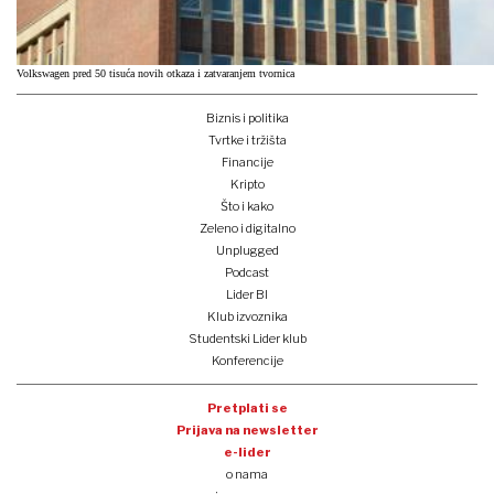
Volkswagen pred 50 tisuća novih otkaza i zatvaranjem tvornica
Biznis i politika
Tvrtke i tržišta
Financije
Kripto
Što i kako
Zeleno i digitalno
Unplugged
Podcast
Lider BI
Klub izvoznika
Studentski Lider klub
Konferencije
Pretplati se
Prijava na newsletter
e-lider
o nama