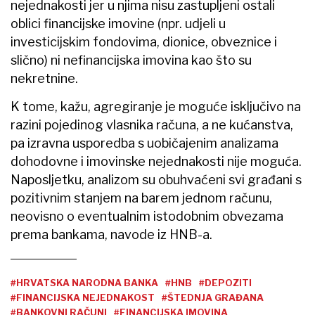
nejednakosti jer u njima nisu zastupljeni ostali
oblici financijske imovine (npr. udjeli u
investicijskim fondovima, dionice, obveznice i
slično) ni nefinancijska imovina kao što su
nekretnine.
K tome, kažu, agregiranje je moguće isključivo na
razini pojedinog vlasnika računa, a ne kućanstva,
pa izravna usporedba s uobičajenim analizama
dohodovne i imovinske nejednakosti nije moguća.
Naposljetku, analizom su obuhvaćeni svi građani s
pozitivnim stanjem na barem jednom računu,
neovisno o eventualnim istodobnim obvezama
prema bankama, navode iz HNB-a.
#HRVATSKA NARODNA BANKA
#HNB
#DEPOZITI
#FINANCIJSKA NEJEDNAKOST
#ŠTEDNJA GRAĐANA
#BANKOVNI RAČUNI
#FINANCIJSKA IMOVINA