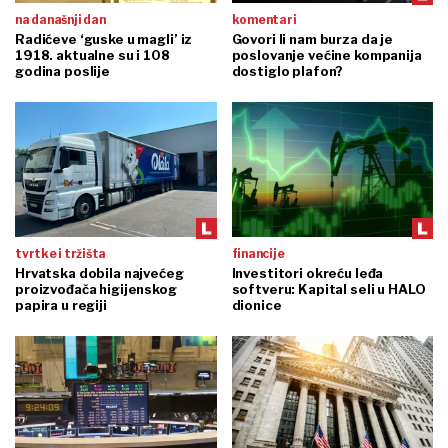
na današnji dan
komentari
Radićeve ‘guske u magli’ iz
Govori li nam burza da je
1918. aktualne su i 108
poslovanje većine kompanija
godina poslije
dostiglo plafon?
tvrtke i tržišta
financije
Hrvatska dobila najvećeg
Investitori okreću leđa
proizvođača higijenskog
softveru: Kapital seli u HALO
papira u regiji
dionice