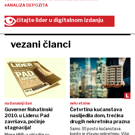
#ANALIZA DEPOZITA
čitajte lider u digitalnom izdanju
vezani članci
na današnji dan
nekretnine
Guverner Rohatinski
Četvrtina kućanstava
2010. u Lideru: Pad
naslijedila dom, trećina
završava, počinje
drugih nekretnina prazna
stagnacija!
Samo 30 posto kućanstava
kupilo je glavnu nekretninu. Više
Mjere HNB-a ohladile su