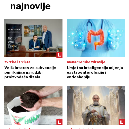
najnovije
tvrtke i tržišta
menadžersko zdravlje
Velik interes za subvencije
Umjetna inteligencija mijenja
puni knjige narudžbi
gastroenterologiju i
proizvođača dizala
endoskopiju