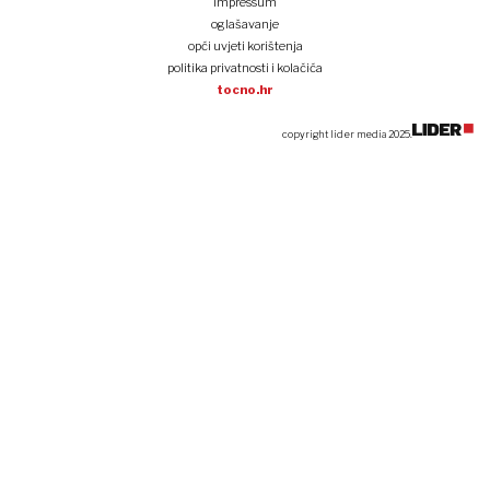
impressum
oglašavanje
opći uvjeti korištenja
politika privatnosti i kolačića
tocno.hr
copyright lider media 2025.