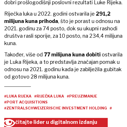
dobri prošlogodišnji poslovni rezultati Luke Rijeka.
Riječka luka u 2022. godini ostvarila je
291,2
milijuna kuna prihoda
, što je porast u odnosu na
2021. godinu za 74 posto, dok su ukupni rashodi
društva rasli sporije, za 10 posto, na 234,4 milijuna
kuna.
Također, više od
77 milijuna kuna dobiti
ostvarila
je Luka Rijeka, a to predstavlja značajan pomak u
odnosu na 2021. godinu kada je zabilježila gubitak
od gotovo 28 milijuna kuna.
#LUKA RIJEKA
#RIJEČKA LUKA
#PREUZIMANJE
#PORT ACQUISITIONS
#ZENTRALSCHWEIZERISCHE INVESTMENT HOLDING
#
čitajte lider u digitalnom izdanju