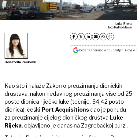
Luka Rijeka
foto Ratko Mavar
Dodajte lidermedia.hr u omiljeni Google i
Donatella Pauković
Kao što i nalaže Zakon o preuzimanju dioničkih
društava, nakon nedavnog preuzimanja više od 25
posto dionica riječke luke (točnije, 34,42 posto
dionica), češki
Port Acquisitions
dao je ponudu
za preuzimanje cijelog dioničkog društva
Luke
Rijeka
, objavljeno je danas na Zagrebačkoj burzi.