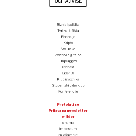
UČITAJ VIŠE
Biznis i politika
Tvrtke i tržišta
Financije
Kripto
Što i kako
Zeleno i digitalno
Unplugged
Podcast
Lider BI
Klub izvoznika
Studentski Lider klub
Konferencije
Pretplati se
Prijava na newsletter
e-lider
o nama
impressum
oglašavanje