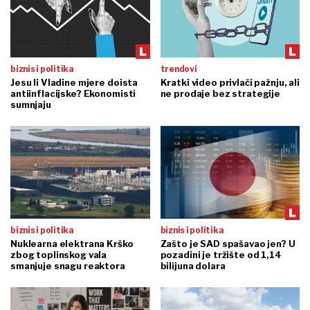
biznis i politika
trendovi
Jesu li Vladine mjere doista
Kratki video privlači pažnju, ali
antiinflacijske? Ekonomisti
ne prodaje bez strategije
sumnjaju
biznis i politika
biznis i politika
Nuklearna elektrana Krško
Zašto je SAD spašavao jen? U
zbog toplinskog vala
pozadini je tržište od 1,14
smanjuje snagu reaktora
bilijuna dolara