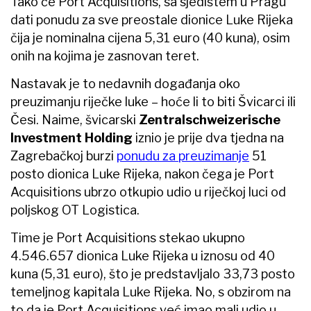
Tako će Port Acquisitions, sa sjedištem u Pragu
dati ponudu za sve preostale dionice Luke Rijeka
čija je nominalna cijena 5,31 euro (40 kuna), osim
onih na kojima je zasnovan teret.
Nastavak je to nedavnih događanja oko
preuzimanju riječke luke – hoće li to biti Švicarci ili
Česi. Naime, švicarski
Zentralschweizerische
Investment Holding
iznio je prije dva tjedna na
Zagrebačkoj burzi
ponudu za preuzimanje
51
posto dionica Luke Rijeka, nakon čega je Port
Acquisitions ubrzo otkupio udio u riječkoj luci od
poljskog OT Logistica.
Time je Port Acquisitions stekao ukupno
4.546.657 dionica Luke Rijeka u iznosu od 40
kuna (5,31 euro), što je predstavljalo 33,73 posto
temeljnog kapitala Luke Rijeka. No, s obzirom na
to da je Port Acquisitions već imao mali udio u