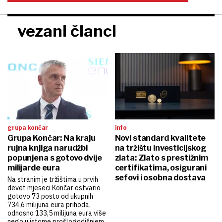
vezani članci
grupa končar
info
Grupa Končar: Na kraju
Novi standard kvalitete
rujna knjiga narudžbi
na tržištu investicijskog
popunjena s gotovo dvije
zlata: Zlato s prestižnim
milijarde eura
certifikatima, osigurani
sefovi i osobna dostava
Na stranim je tržištima u prvih
devet mjeseci Končar ostvario
gotovo 73 posto od ukupnih
734,6 milijuna eura prihoda,
odnosno 133,5 milijuna eura više
nego u istome prošlogodišnjem