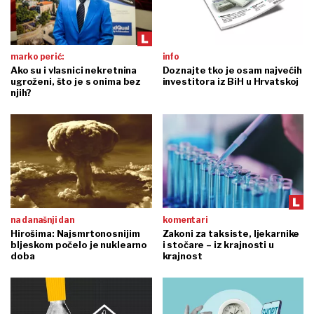
marko perić:
info
Ako su i vlasnici nekretnina
Doznajte tko je osam najvećih
ugroženi, što je s onima bez
investitora iz BiH u Hrvatskoj
njih?
na današnji dan
komentari
Hirošima: Najsmrtonosnijim
Zakoni za taksiste, ljekarnike
bljeskom počelo je nuklearno
i stočare – iz krajnosti u
doba
krajnost