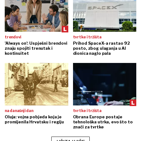
trendovi
tvrtke i tržišta
'Always on': Uspješni brendovi
Prihod SpaceX-a rastao 92
znaju spojiti trenutak i
posto, zbog ulaganja u AI
kontinuitet
dionica naglo pala
na današnji dan
tvrtke i tržišta
Oluja: vojna pobjeda koja je
Obrana Europe postaje
promijenila Hrvatsku i regiju
tehnološka utrka, evo što to
znači za tvrtke