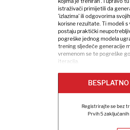
kojima je treniran'. I upravo t
istraživači primijetili da genera
'izlazima' ili odgovorima svoj
korisne rezultate. Ti modeli 
postaju praktički neupotreblj
pogreške jednog modela ugrađ
trening sljedeće generacije m
vremenom se te pogreške gomi
iteracija.
BESPLATNO na
Registrirajte se bez t
Prvih 5 zaključani