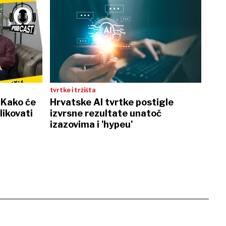
tvrtke i tržišta
: Kako će
Hrvatske AI tvrtke postigle
likovati
izvrsne rezultate unatoč
izazovima i 'hypeu'