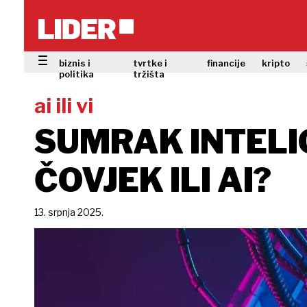
biznis i
tvrtke i
financije
kripto
politika
tržišta
ai ili vi
SUMRAK INTELIG
ČOVJEK ILI AI?
13. srpnja 2025.