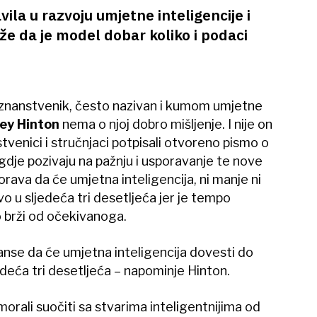
ila u razvoju umjetne inteligencije i
že da je model dobar koliko i podaci
 znanstvenik, često nazivan i kumom umjetne
ey Hinton
nema o njoj dobro mišljenje. I nije on
stvenici i stručnjaci potpisali otvoreno pismo o
ju gdje pozivaju na pažnju i usporavanje te nove
rava da će umjetna inteligencija, ni manje ni
vo u sljedeća tri desetljeća jer je tempo
 brži od očekivanoga.
anse da će umjetna inteligencija dovesti do
edeća tri desetljeća – napominje Hinton.
morali suočiti sa stvarima inteligentnijima od