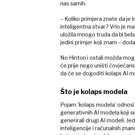
nas samih.
– Koliko primjera znate da je i
inteligentna stvar? Vrlo je mal
uložila mnogo truda da bi beba 
jedini primjer koji znam – doda
No Hinton i ostali možda mogu 
će prije nego uništi čovječanst
da će se dogoditi kolaps AI m
Što je kolaps modela
Pojam 'kolaps modela' odnosi
generativnih AI modela koji se
generirali drugi AI modeli. Je
inteligencije i računalnih znan