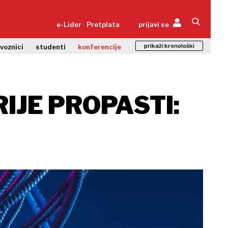
e-Lider
Pretplata
prijavi se
prikaži kronološki
zvoznici
studenti
konferencije
IJE PROPASTI: