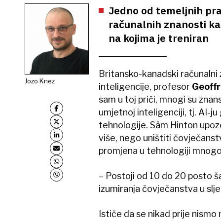
Jedno od temeljnih prav
računalnih znanosti ka
na kojima je treniran
Britansko-kanadski računalni
Jozo Knez
inteligencije, profesor
Geoffr
sam u toj priči, mnogi su znan
umjetnoj inteligenciji, tj. AI-
tehnologije. Sâm Hinton upozo
više, nego uništiti čovječanst
promjena u tehnologiji mnogo
– Postoji od 10 do 20 posto š
izumiranja čovječanstva u slj
Ističe da se nikad prije nismo 