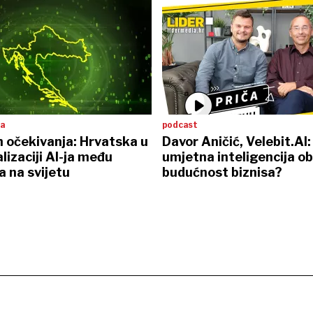
ta
podcast
h očekivanja: Hrvatska u
Davor Aničić, Velebit.AI
lizaciji AI-ja među
umjetna inteligencija ob
a na svijetu
budućnost biznisa?