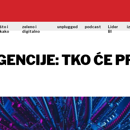
što i
zeleno i
unplugged
podcast
Lider
i
kako
digitalno
BI
ENCIJE: TKO ĆE PR