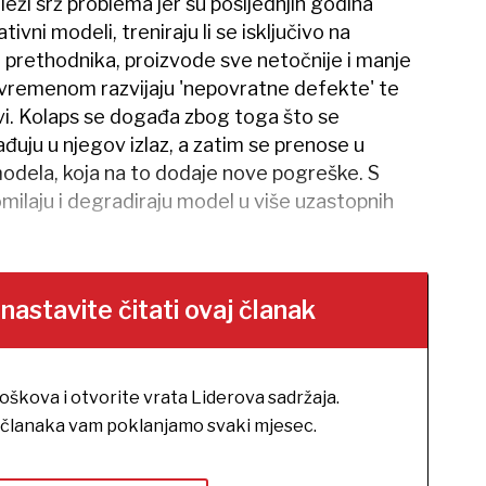
u leži srž problema jer su posljednjih godina
tivni modeli, treniraju li se isključivo na
ih prethodnika, proizvode sve netočnije i manje
s vremenom razvijaju 'nepovratne defekte' te
ivi. Kolaps se događa zbog toga što se
uju u njegov izlaz, a zatim se prenose u
odela, koja na to dodaje nove pogreške. S
laju i degradiraju model u više uzastopnih
stavite čitati ovaj članak
roškova i otvorite vrata Liderova sadržaja.
h članaka vam poklanjamo svaki mjesec.