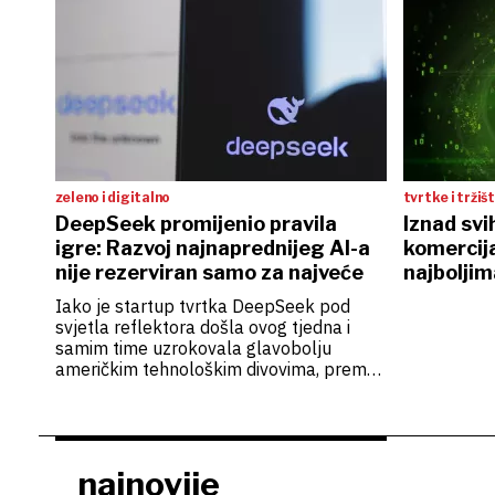
zeleno i digitalno
tvrtke i tržiš
DeepSeek promijenio pravila
Iznad svi
igre: Razvoj najnaprednijeg AI-a
komercija
nije rezerviran samo za najveće
najboljim
Iako je startup tvrtka DeepSeek pod
svjetla reflektora došla ovog tjedna i
samim time uzrokovala glavobolju
američkim tehnološkim divovima, prema
direktoru Velebita.AI Davoru Aničiću ona
nije od jučer te već više od godinu dana
izlaze radovi njihovih stručnjaka koji
razvijaju obitelj LLM-a
najnovije