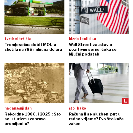
tvrtke i tržišta
biznis i politika
Tromjesečna dobit MOL-a
Wall Street zaustavio
skočila na 786 milijuna dolara
pozitivnu seriju, čeka se
ključni podatak
na današnji dan
što i kako
Rekordne 1986. i 2025.: Što
Računa li se službeni put u
se u turizmu zapravo
radno vrijeme? Evo što kaže
promijenilo?
zakon