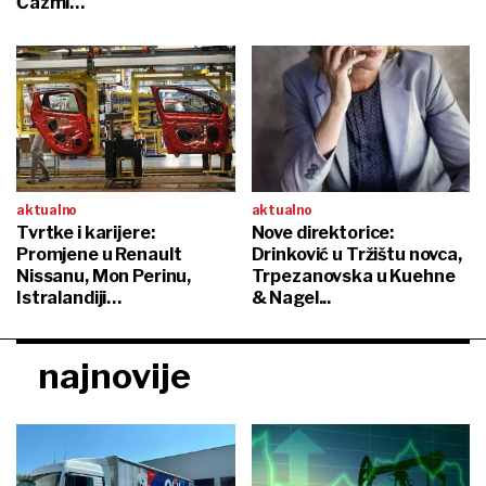
Čazmi…
aktualno
aktualno
Tvrtke i karijere:
Nove direktorice:
Promjene u Renault
Drinković u Tržištu novca,
Nissanu, Mon Perinu,
Trpezanovska u Kuehne
Istralandiji…
& Nagel...
najnovije