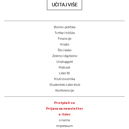
UČITAJ VIŠE
Biznis i politika
Tvrtke i tržišta
Financije
Kripto
Što i kako
Zeleno i digitalno
Unplugged
Podcast
Lider BI
Klub izvoznika
Studentski Lider klub
Konferencije
Pretplati se
Prijava na newsletter
e-lider
o nama
impressum