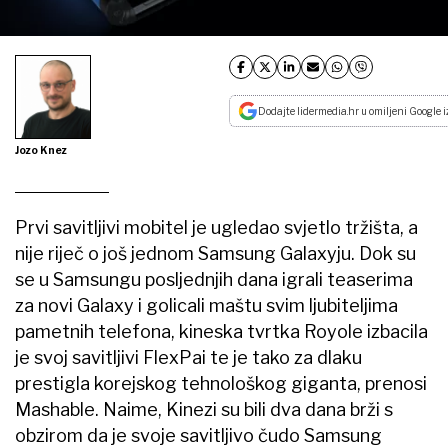
Dodajte lidermedia.hr u omiljeni Google i
Jozo Knez
Prvi savitljivi mobitel je ugledao svjetlo tržišta, a
nije riječ o još jednom Samsung Galaxyju. Dok su
se u Samsungu posljednjih dana igrali teaserima
za novi Galaxy i golicali maštu svim ljubiteljima
pametnih telefona, kineska tvrtka Royole izbacila
je svoj savitljivi FlexPai te je tako za dlaku
prestigla korejskog tehnološkog giganta, prenosi
Mashable. Naime, Kinezi su bili dva dana brži s
obzirom da je svoje savitljivo čudo Samsung