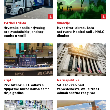
tvrtke i tržišta
financije
Hrvatska dobila najvećeg
Investitori okreću leđa
proizvođača higijenskog
softveru: Kapital seli u HALO
papira u regiji
dionice
kripto
biznis i politika
Prvi bitcoin ETF odlazi s
SAD šokirao pad
Njujorške burze nakon samo
zaposlenosti, Wall Street
dvije godine
odmah snažno reagirao