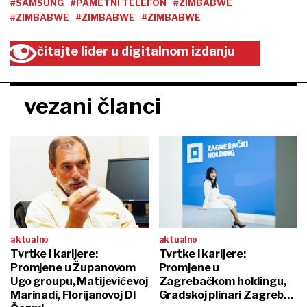
#SAMSUNG
#PAMETNI TELEFON
#ZIMBABWE
#ZIMBABWE
#ZIMBABWE
#ZIMBABWE
čitajte lider u digitalnom izdanju
vezani članci
aktualno
aktualno
Tvrtke i karijere:
Tvrtke i karijere:
Promjene u Županovom
Promjene u
Ugo groupu, Matijevićevoj
Zagrebačkom holdingu,
Marinadi, Florijanovoj DI
Gradskoj plinari Zagreb…