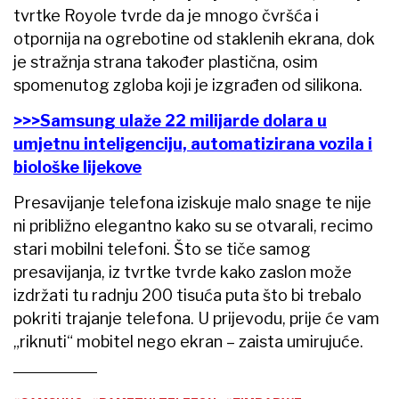
tvrtke Royole tvrde da je mnogo čvršća i
otpornija na ogrebotine od staklenih ekrana, dok
je stražnja strana također plastična, osim
spomenutog zgloba koji je izgrađen od silikona.
>>>Samsung ulaže 22 milijarde dolara u
umjetnu inteligenciju, automatizirana vozila i
biološke lijekove
Presavijanje telefona iziskuje malo snage te nije
ni približno elegantno kako su se otvarali, recimo
stari mobilni telefoni. Što se tiče samog
presavijanja, iz tvrtke tvrde kako zaslon može
izdržati tu radnju 200 tisuća puta što bi trebalo
pokriti trajanje telefona. U prijevodu, prije će vam
„riknuti“ mobitel nego ekran – zaista umirujuće.