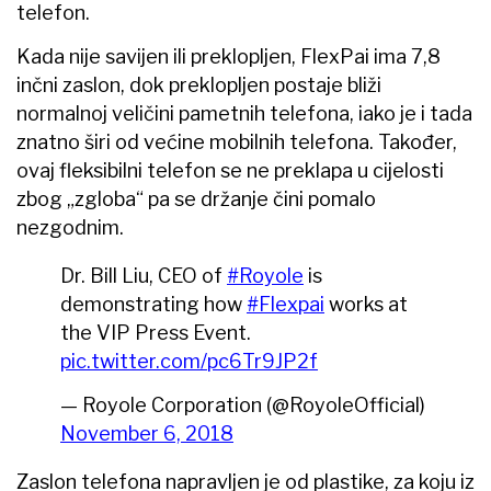
telefon.
Kada nije savijen ili preklopljen, FlexPai ima 7,8
inčni zaslon, dok preklopljen postaje bliži
normalnoj veličini pametnih telefona, iako je i tada
znatno širi od većine mobilnih telefona. Također,
ovaj fleksibilni telefon se ne preklapa u cijelosti
zbog „zgloba“ pa se držanje čini pomalo
nezgodnim.
Dr. Bill Liu, CEO of
#Royole
is
demonstrating how
#Flexpai
works at
the VIP Press Event.
pic.twitter.com/pc6Tr9JP2f
— Royole Corporation (@RoyoleOfficial)
November 6, 2018
Zaslon telefona napravljen je od plastike, za koju iz