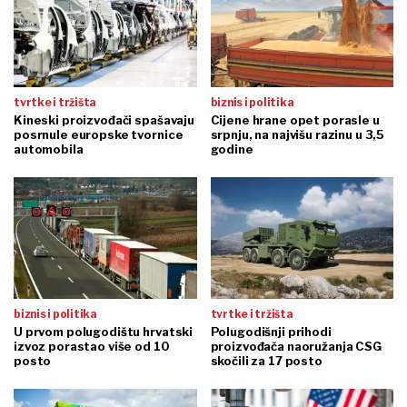
tvrtke i tržišta
biznis i politika
Kineski proizvođači spašavaju
Cijene hrane opet porasle u
posrnule europske tvornice
srpnju, na najvišu razinu u 3,5
automobila
godine
biznis i politika
tvrtke i tržišta
U prvom polugodištu hrvatski
Polugodišnji prihodi
izvoz porastao više od 10
proizvođača naoružanja CSG
posto
skočili za 17 posto