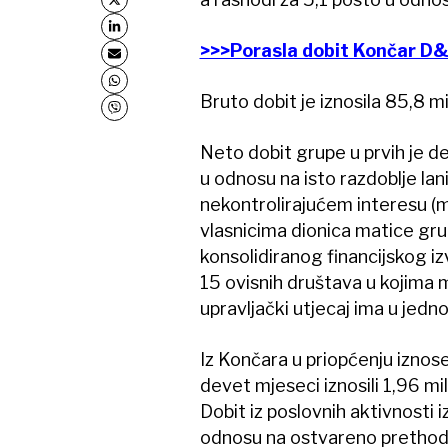
>>>Porasla dobit Končar D
Bruto dobit je iznosila 85,8 mi
Neto dobit grupe u prvih je 
u odnosu na isto razdoblje lani
nekontrolirajućem interesu (ma
vlasnicima dionica matice grup
konsolidiranog financijskog i
15 ovisnih društava u kojima m
upravljački utjecaj ima u jedn
Iz Končara u priopćenju iznose
devet mjeseci iznosili 1,96 mili
Dobit iz poslovnih aktivnosti i
odnosu na ostvareno prethodn