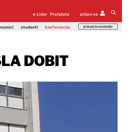
e-Lider
Pretplata
prijavi se
prikaži kronološki
zvoznici
studenti
konferencije
SLA DOBIT