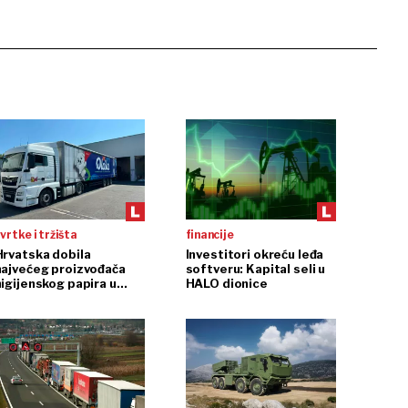
vrtke i tržišta
financije
Hrvatska dobila
Investitori okreću leđa
najvećeg proizvođača
softveru: Kapital seli u
higijenskog papira u
HALO dionice
egiji