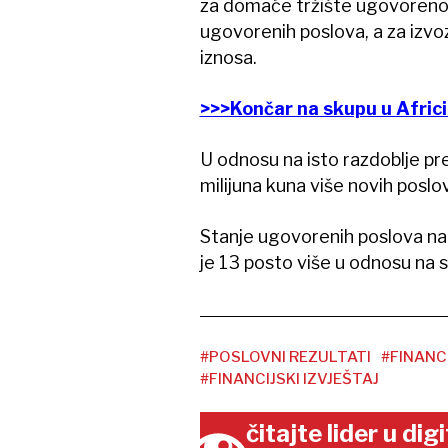
za domaće tržište ugovoreno 8
ugovorenih poslova, a za izvoz
iznosa.
>>>Končar na skupu u Africi
U odnosu na isto razdoblje pr
milijuna kuna više novih poslo
Stanje ugovorenih poslova na z
je 13 posto više u odnosu na 
#POSLOVNI REZULTATI
#FINANC
#FINANCIJSKI IZVJEŠTAJ
čitajte lider u di