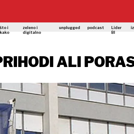
što i
zeleno i
unplugged
podcast
Lider
i
kako
digitalno
BI
RIHODI ALI PORA