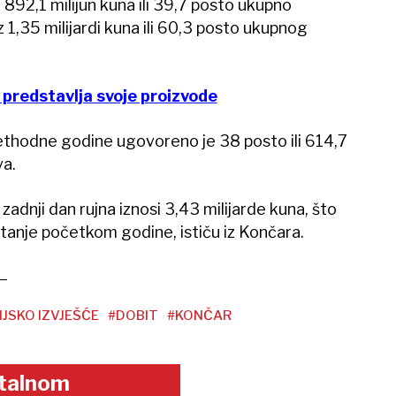
92,1 milijun kuna ili 39,7 posto ukupno
 1,35 milijardi kuna ili 60,3 posto ukupnog
 predstavlja svoje proizvode
ethodne godine ugovoreno je 38 posto ili 614,7
va.
adnji dan rujna iznosi 3,43 milijarde kuna, što
stanje početkom godine, ističu iz Končara.
IJSKO IZVJEŠĆE
#DOBIT
#KONČAR
gitalnom