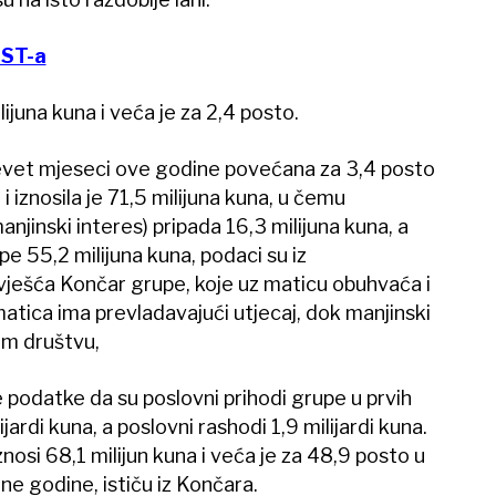
&ST-a
lijuna kuna i veća je za 2,4 posto.
devet mjeseci ove godine povećana za 3,4 posto
 i iznosila je 71,5 milijuna kuna, u čemu
njinski interes) pripada 16,3 milijuna kuna, a
e 55,2 milijuna kuna, podaci su iz
zvješća Končar grupe, koje uz maticu obuhvaća i
atica ima prevladavajući utjecaj, dok manjinski
om društvu,
 podatke da su poslovni prihodi grupe u prvih
jardi kuna, a poslovni rashodi 1,9 milijardi kuna.
znosi 68,1 milijun kuna i veća je za 48,9 posto u
e godine, ističu iz Končara.