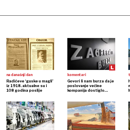
na današnji dan
komentari
t
Radićeve ‘guske u magli’
Govori li nam burza da je
iz 1918. aktualne su i
poslovanje većine
108 godina poslije
kompanija dostiglo
plafon?
r