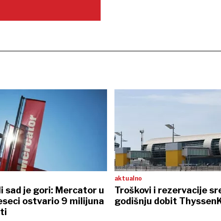
aktualno
li sad je gori: Mercator u
Troškovi i rezervacije sr
seci ostvario 9 milijuna
godišnju dobit Thyssen
ti