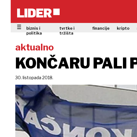
biznis i
tvrtke i
financije
kripto
politika
tržišta
aktualno
KONČARU PALI P
30. listopada 2018.