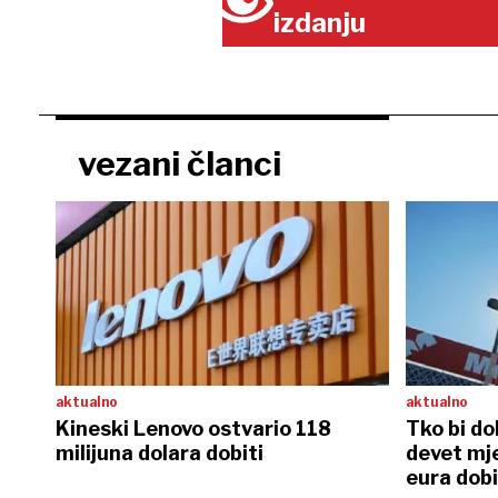
izdanju
vezani članci
aktualno
aktualno
Kineski Lenovo ostvario 118
Tko bi do
milijuna dolara dobiti
devet mje
eura dobi