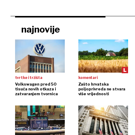
najnovije
tvrtke i tržišta
komentari
Volkswagen pred 50
Zašto hrvatska
tisuća novih otkaza i
poljoprivreda ne stvara
zatvaranjem tvornica
više vrijednosti