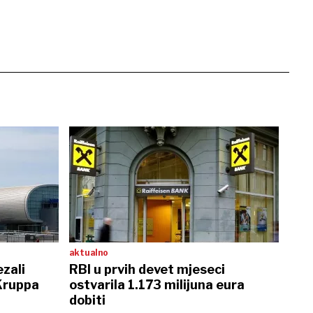
aktualno
ezali
RBI u prvih devet mjeseci
Kruppa
ostvarila 1.173 milijuna eura
dobiti