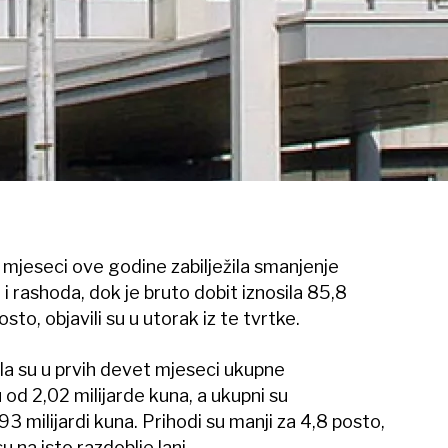
 mjeseci ove godine zabilježila smanjenje
 i rashoda, dok je bruto dobit iznosila 85,8
osto, objavili su u utorak iz te tvrtke.
la su u prvih devet mjeseci ukupne
 od 2,02 milijarde kuna, a ukupni su
,93 milijardi kuna. Prihodi su manji za 4,8 posto,
 na isto razdoblje lani.