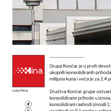
Grupa Končar je u prvih devet
ukupnih konsolidiranih prihoda
milijuna kuna i veća je za 2,4 p
Lider/Hina
Društva Končar grupe ostvari
konsolidirane prihode u iznosu
konsolidirani rashodi iznosili 1
a rashodi za 5,1 posto u odnosu