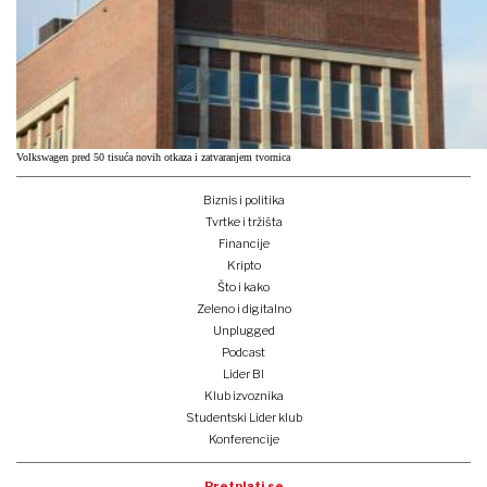
Volkswagen pred 50 tisuća novih otkaza i zatvaranjem tvornica
Biznis i politika
Tvrtke i tržišta
Financije
Kripto
Što i kako
Zeleno i digitalno
Unplugged
Podcast
Lider BI
Klub izvoznika
Studentski Lider klub
Konferencije
Pretplati se