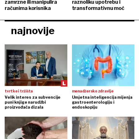
zamrzne ili manipulira
raznoliku upotrebu i
računima korisnika
transformativnu moć
najnovije
tvrtke i tržišta
menadžersko zdravlje
Velik interes za subvencije
Umjetna inteligencija mijenja
puni knjige narudžbi
gastroenterologiju i
proizvođača dizala
endoskopiju