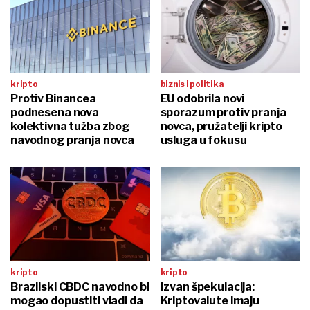
kripto
biznis i politika
Protiv Binancea
EU odobrila novi
podnesena nova
sporazum protiv pranja
kolektivna tužba zbog
novca, pružatelji kripto
navodnog pranja novca
usluga u fokusu
kripto
kripto
Brazilski CBDC navodno bi
Izvan špekulacija:
mogao dopustiti vladi da
Kriptovalute imaju