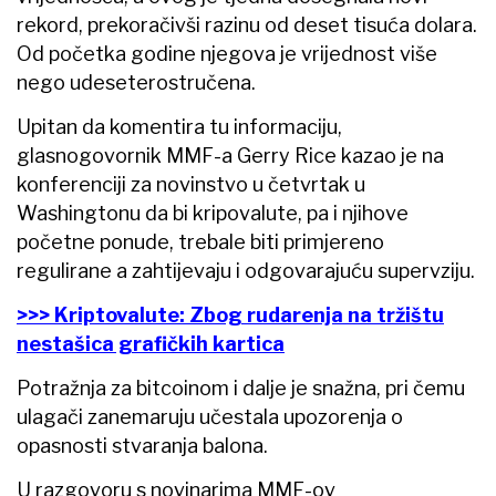
rekord, prekoračivši razinu od deset tisuća dolara.
Od početka godine njegova je vrijednost više
nego udeseterostručena.
Upitan da komentira tu informaciju,
glasnogovornik MMF-a Gerry Rice kazao je na
konferenciji za novinstvo u četvrtak u
Washingtonu da bi kripovalute, pa i njihove
početne ponude, trebale biti primjereno
regulirane a zahtijevaju i odgovarajuću supervziju.
>>> Kriptovalute: Zbog rudarenja na tržištu
nestašica grafičkih kartica
Potražnja za bitcoinom i dalje je snažna, pri čemu
ulagači zanemaruju učestala upozorenja o
opasnosti stvaranja balona.
U razgovoru s novinarima MMF-ov