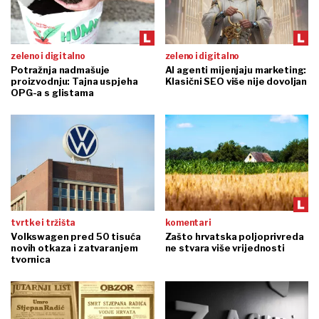
zeleno i digitalno
zeleno i digitalno
Potražnja nadmašuje
AI agenti mijenjaju marketing:
proizvodnju: Tajna uspjeha
Klasični SEO više nije dovoljan
OPG-a s glistama
tvrtke i tržišta
komentari
Volkswagen pred 50 tisuća
Zašto hrvatska poljoprivreda
novih otkaza i zatvaranjem
ne stvara više vrijednosti
tvornica