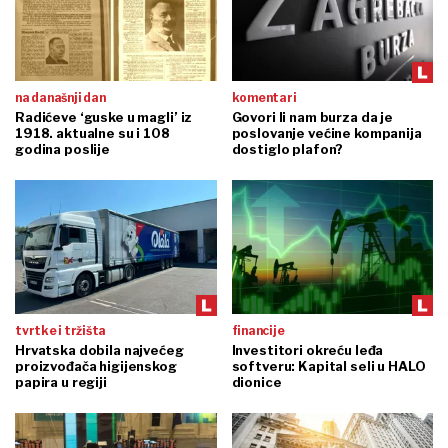
na današnji dan
komentari
Radićeve ‘guske u magli’ iz
Govori li nam burza da je
1918. aktualne su i 108
poslovanje većine kompanija
godina poslije
dostiglo plafon?
tvrtke i tržišta
financije
Hrvatska dobila najvećeg
Investitori okreću leđa
proizvođača higijenskog
softveru: Kapital seli u HALO
papira u regiji
dionice