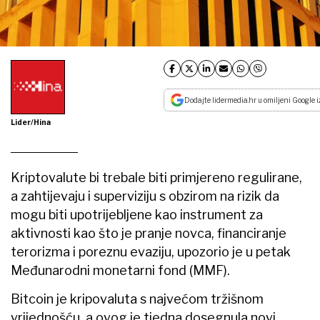
Dodajte lidermedia.hr u omiljeni Google i
Lider/Hina
Kriptovalute bi trebale biti primjereno regulirane,
a zahtijevaju i superviziju s obzirom na rizik da
mogu biti upotrijebljene kao instrument za
aktivnosti kao što je pranje novca, financiranje
terorizma i poreznu evaziju, upozorio je u petak
Međunarodni monetarni fond (MMF).
Bitcoin je kripovaluta s najvećom tržišnom
vrijednošću, a ovog je tjedna dosegnula novi