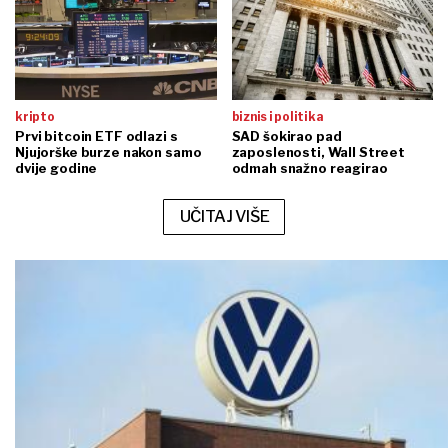
kripto
biznis i politika
Prvi bitcoin ETF odlazi s
SAD šokirao pad
Njujorške burze nakon samo
zaposlenosti, Wall Street
dvije godine
odmah snažno reagirao
UČITAJ VIŠE