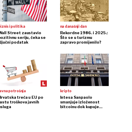
iznis i politika
na današnji dan
Wall Street zaustavio
Rekordne 1986. i 2025.:
ozitivnu seriju, čeka se
Što se u turizmu
ključni podatak
zapravo promijenilo?
avna potrošnja
kripto
Hrvatska treća u EU po
Intesa Sanpaolo
rastu troškova javnih
smanjuje izloženost
usluga
bitcoinu dok kupuje
ethereum