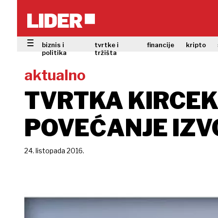
biznis i
tvrtke i
financije
kripto
politika
tržišta
aktualno
TVRTKA KIRCEK 
POVEĆANJE IZV
24. listopada 2016.