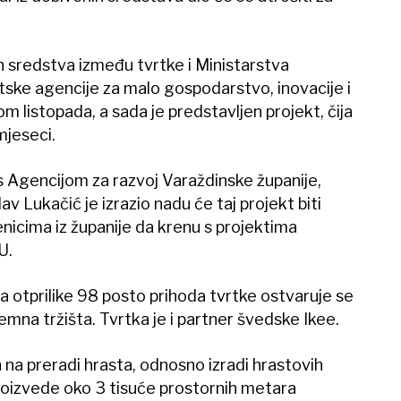
.
 sredstva između tvrtke i Ministarstva
tske agencije za malo gospodarstvo, inovacije i
om listopada, a sada je predstavljen projekt, čija
mjeseci.
 s Agencijom za razvoj Varaždinske županije,
v Lukačić je izrazio nadu će taj projekt biti
nicima iz županije da krenu s projektima
U.
a otprilike 98 posto prihoda tvrtke ostvaruje se
na tržišta. Tvrtka je i partner švedske Ikee.
 na preradi hrasta, odnosno izradi hrastovih
roizvede oko 3 tisuće prostornih metara