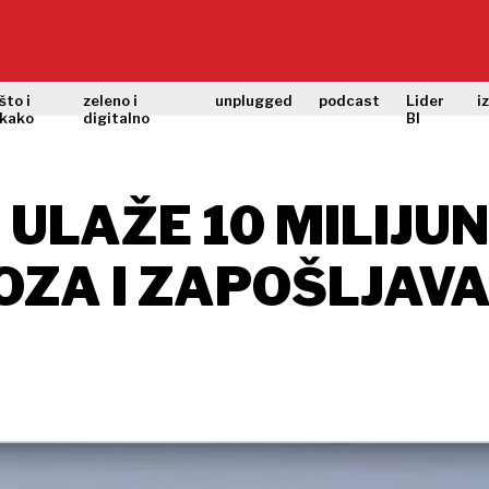
što i
zeleno i
unplugged
podcast
Lider
i
kako
digitalno
BI
ULAŽE 10 MILIJU
OZA I ZAPOŠLJAV