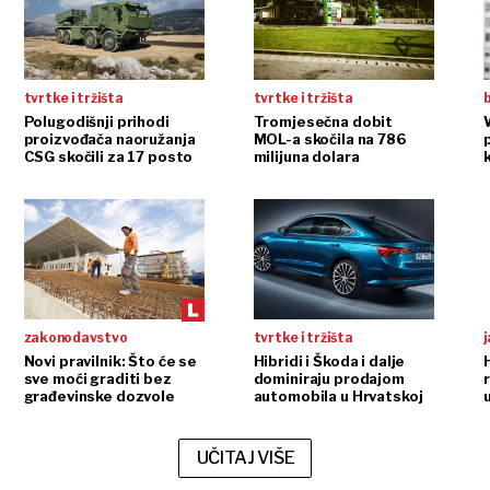
tvrtke i tržišta
tvrtke i tržišta
b
Polugodišnji prihodi
Tromjesečna dobit
proizvođača naoružanja
MOL-a skočila na 786
p
CSG skočili za 17 posto
milijuna dolara
zakonodavstvo
tvrtke i tržišta
j
Novi pravilnik: Što će se
Hibridi i Škoda i dalje
sve moći graditi bez
dominiraju prodajom
građevinske dozvole
automobila u Hrvatskoj
UČITAJ VIŠE