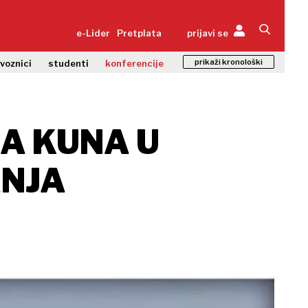
e-Lider
Pretplata
prijavi se
prikaži kronološki
zvoznici
studenti
konferencije
NA KUNA U
ANJA