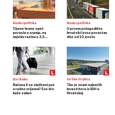
biznis i politika
biznis i politika
Cijene hrane opet
U prvom polugodištu
porasle u srpnju, na
hrvatski izvoz porastao
najvišu razinu u 3,5
više od 10 posto
godine
što i kako
tvrtke i tržišta
Računa li se službeni put
Tko je osam najvećih
u radno vrijeme? Evo što
investitora iz BiH u
kaže zakon
Hrvatskoj