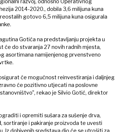
gionalni razvoj, odnosno Operativnog
zija 2014-2020., dobila 3,6 milijuna kuna
eostalih gotovo 6,5 milijuna kuna osigurala
anke.
agutina Gotića na predstavljanju projekta u
st će do stvaranja 27 novih radnih mjesta,
nog asortimana namijenjenog prvenstveno
vrtke.
osigurat će mogućnost reinvestiranja i daljnjeg
izravno će pozitivno utjecati na poslovne
stanovništvo", rekao je Silvio Gotić, direktor
ograditi i opremiti sušara za sušenje drva,
, sortiranje i pakiranje proizvoda te uvesti
u. Iz dobivenih sredstava dio će se utrošiti za