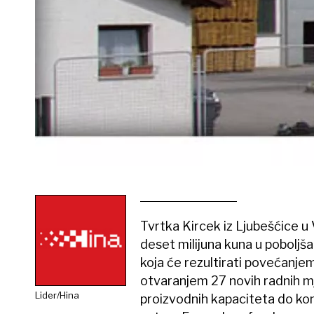
Tvrtka Kircek iz Ljubešćice u 
deset milijuna kuna u poboljš
koja će rezultirati povećanjem
otvaranjem 27 novih radnih mje
Lider/Hina
proizvodnih kapaciteta do kon