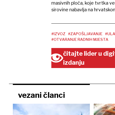
masivnih ploča, koje tvrtka ve
sirovine nabavlja na hrvatskom
#IZVOZ
#ZAPOŠLJAVANJE
#ULA
#OTVARANJE RADNIH MJESTA
čitajte lider u di
izdanju
vezani članci