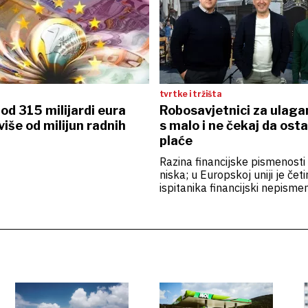
tvrtke i tržišta
od 315 milijardi eura
Robosavjetnici za ulagan
više od milijun radnih
s malo i ne čekaj da ost
plaće
Razina financijske pismenosti 
niska; u Europskoj uniji je četi
ispitanika financijski nepisme