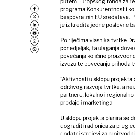
putem Europskog fonda za re
programa Konkurentnost i kohe
bespovratnih EU sredstava. Pr
je iz kredita jedne poslovne b
Po riječima vlasnika tvrtke Dr
ponedjeljak, ta ulaganja dove
povećanja količine proizvod
izvozu te povećanju prihoda t
"Aktivnosti u sklopu projekta 
održivog razvoja tvrtke, a ne
partnere, lokalno i regionalno 
prodaje i marketinga.
U sklopu projekta planira se d
dograditi radionica za pregled
dodatni strojevi za proizvodnj