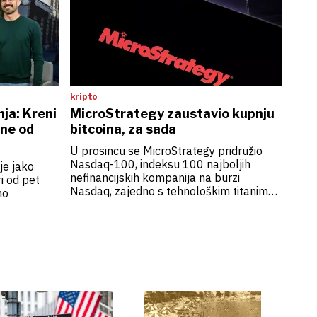
kripto
ja: Kreni
MicroStrategy zaustavio kupnju
ane od
bitcoina, za sada
U prosincu se MicroStrategy pridružio
Nasdaq-100, indeksu 100 najboljih
je jako
nefinancijskih kompanija na burzi
ri od pet
Nasdaq, zajedno s tehnološkim titanima
no
poput Applea i Microsofta