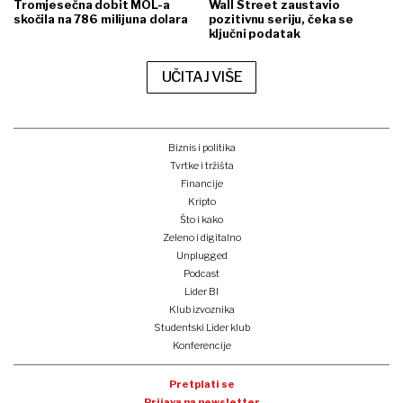
Tromjesečna dobit MOL-a
Wall Street zaustavio
skočila na 786 milijuna dolara
pozitivnu seriju, čeka se
ključni podatak
UČITAJ VIŠE
Biznis i politika
Tvrtke i tržišta
Financije
Kripto
Što i kako
Zeleno i digitalno
Unplugged
Podcast
Lider BI
Klub izvoznika
Studentski Lider klub
Konferencije
Pretplati se
Prijava na newsletter