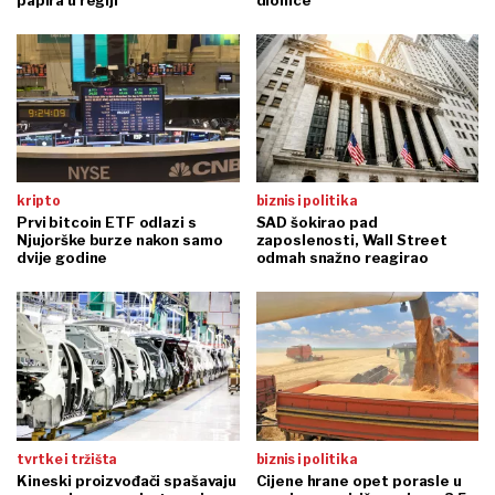
kripto
biznis i politika
Prvi bitcoin ETF odlazi s
SAD šokirao pad
Njujorške burze nakon samo
zaposlenosti, Wall Street
dvije godine
odmah snažno reagirao
tvrtke i tržišta
biznis i politika
Kineski proizvođači spašavaju
Cijene hrane opet porasle u