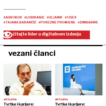
#AGROKOR
#LOBIRANJE
#ULJANIK
#CISEX
#TAJANA BARANČIĆ
#POREZNE PROMJENE
#ZIMBABWE
čitajte lider u digitalnom izdanju
vezani članci
aktualno
aktualno
Tvrtke i karijere:
Tvrtke i karijere: