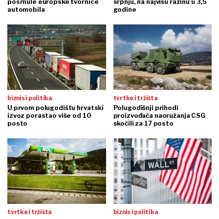
posrnule europske tvornice
srpnju, na najvišu razinu u 3,5
automobila
godine
biznis i politika
tvrtke i tržišta
U prvom polugodištu hrvatski
Polugodišnji prihodi
izvoz porastao više od 10
proizvođača naoružanja CSG
posto
skočili za 17 posto
tvrtke i tržišta
biznis i politika