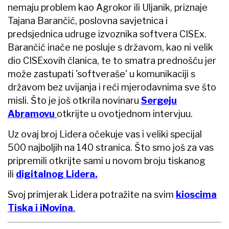
nemaju problem kao Agrokor ili Uljanik, priznaje
Tajana Barančić, poslovna savjetnica i
predsjednica udruge izvoznika softvera CISEx.
Barančić inače ne posluje s državom, kao ni velik
dio CISExovih članica, te to smatra prednošću jer
može zastupati 'softveraše' u komunikaciji s
državom bez uvijanja i reći mjerodavnima sve što
misli. Što je još otkrila novinaru
Sergeju
Abramovu
otkrijte u ovotjednom intervjuu.
Uz ovaj broj Lidera očekuje vas i veliki specijal
500 najboljih na 140 stranica. Što smo još za vas
pripremili otkrijte sami u novom broju tiskanog
ili
digitalnog Lidera.
Svoj primjerak Lidera potražite na svim
kioscima
Tiska i iNovina
.