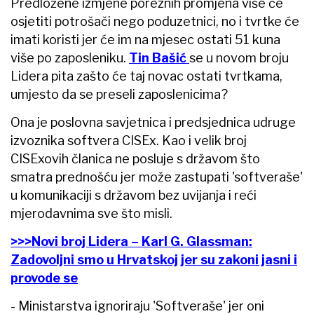
Predložene izmjene poreznih promjena više će
osjetiti potrošači nego poduzetnici, no i tvrtke će
imati koristi jer će im na mjesec ostati 51 kuna
više po zaposleniku.
Tin Bašić
se u novom broju
Lidera pita zašto će taj novac ostati tvrtkama,
umjesto da se preseli zaposlenicima?
Ona je poslovna savjetnica i predsjednica udruge
izvoznika softvera CISEx. Kao i velik broj
CISExovih članica ne posluje s državom što
smatra prednošću jer može zastupati 'softveraše'
u komunikaciji s državom bez uvijanja i reći
mjerodavnima sve što misli.
>>>Novi broj Lidera – Karl G. Glassman:
Zadovoljni smo u Hrvatskoj jer su zakoni jasni i
provode se
- Ministarstva ignoriraju 'Softveraše' jer oni