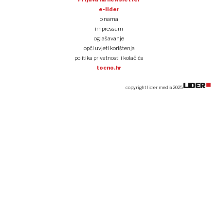
e-lider
o nama
impressum
oglašavanje
opći uvjeti korištenja
politika privatnosti i kolačića
tocno.hr
copyright lider media 2025.