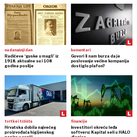
na današnji dan
komentari
Radićeve ‘guske u magli’ iz
Govori li nam burza da je
1918. aktualne su i 108
poslovanje većine kompanija
godina poslije
dostiglo plafon?
tvrtke i tržišta
financije
Hrvatska dobila najvećeg
Investitori okreću leđa
proizvođača higijenskog
softveru: Kapital seli u HALO
papira u regiji
dionice