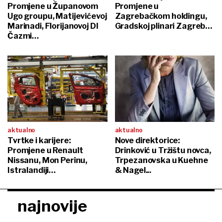
Promjene u Županovom
Promjene u
Ugo groupu, Matijevićevoj
Zagrebačkom holdingu,
Marinadi, Florijanovoj DI
Gradskoj plinari Zagreb…
Čazmi…
aktualno
aktualno
Tvrtke i karijere:
Nove direktorice:
Promjene u Renault
Drinković u Tržištu novca,
Nissanu, Mon Perinu,
Trpezanovska u Kuehne
Istralandiji…
& Nagel...
najnovije