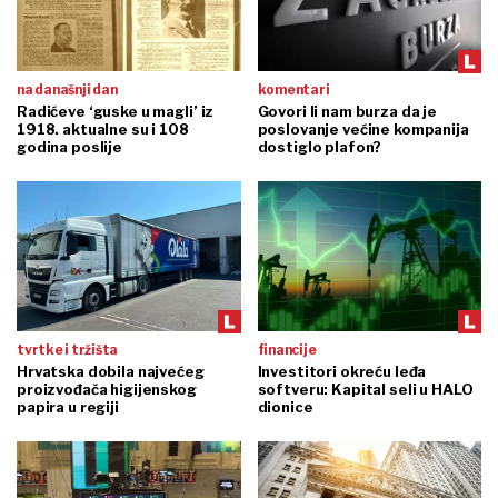
na današnji dan
komentari
Radićeve ‘guske u magli’ iz
Govori li nam burza da je
1918. aktualne su i 108
poslovanje većine kompanija
godina poslije
dostiglo plafon?
tvrtke i tržišta
financije
Hrvatska dobila najvećeg
Investitori okreću leđa
proizvođača higijenskog
softveru: Kapital seli u HALO
papira u regiji
dionice