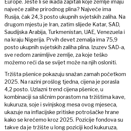
Europe. Jeste li se ikada zapitali koje zemlje imaju
najveće zalihe prirodnog plina? Najveće ima
Rusija, čak 24,3 posto ukupnih svjetskih zaliha. Na
drugom mjestu je Iran, zatim slijede Katar, SAD,
Saudijska Arabija, Turkmenistan, UAE, Venezuela i
na kraju Nigerija. Prvih devet zemalja ima 75,9
posto ukupnih svjetskih zaliha plina. Izuzev SAD-a,
sve redom zanimljive zemlje, za koje teško
možemo reći da se svijet može na njih osloniti.
Tržišta pšenice pokazuju snažan zamah početkom
2025. Na razini prošlog tjedna, cijena je porasla
4,2 posto. Uzlazni trend cijena pšenice, u
kombinaciji sa sličnim porastom na tržištima kave,
kukuruza, soje i svinjskog mesa ovog mjeseca,
ukazuje na inflacijske pritiske potrošačke hrane
kako se krećemo kroz 2025. Pozicije fondova su
takve da je tržište u long poziciji kod kukuruza,