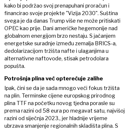
kako bi podržao svoj prenapuhani proračun i
financirao svoje projekte "Vizija 2030". Suština
svega je da danas Trump više ne može pritiskati
OPEC kao prije. Dani američke hegemonije nad
globalnom energijom brzo nestaju. S jačanjem
energetske suradnje između zemalja BRICS-a,
dedolarizacijom tržišta nafte i ulaganjima u
alternativne naftovode, stisak petrodolara
popušta.
Potrošnja plina već opterećuje zalihe
Ipak, čini se da je sada mnogo veći fokus tržišta
na plin. Terminske cijene europskog prirodnog
plina TTF na početku novog tjedna porasle su
prema razini od 58 eura po megavat satu, najvišoj
razini od siječnja 2023., jer hladnije vrijeme
ubrzava smanjenje regionalnih skladišta plina. S