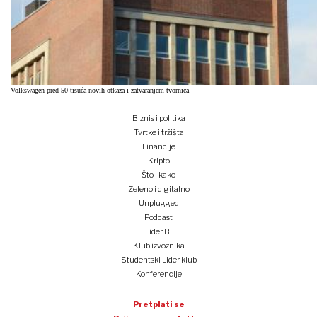
Volkswagen pred 50 tisuća novih otkaza i zatvaranjem tvornica
Biznis i politika
Tvrtke i tržišta
Financije
Kripto
Što i kako
Zeleno i digitalno
Unplugged
Podcast
Lider BI
Klub izvoznika
Studentski Lider klub
Konferencije
Pretplati se