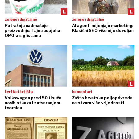
zeleno i digitalno
zeleno i digitalno
Potražnja nadmašuje
AI agenti mijenjaju marketing:
proizvodnju: Tajna uspjeha
Klasični SEO više nije dovoljan
OPG-a s glistama
tvrtke i tržišta
komentari
Volkswagen pred 50 tisuća
Zašto hrvatska poljoprivreda
novih otkaza i zatvaranjem
ne stvara više vrijednosti
tvornica