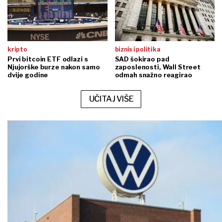
kripto
biznis i politika
Prvi bitcoin ETF odlazi s
SAD šokirao pad
Njujorške burze nakon samo
zaposlenosti, Wall Street
dvije godine
odmah snažno reagirao
UČITAJ VIŠE