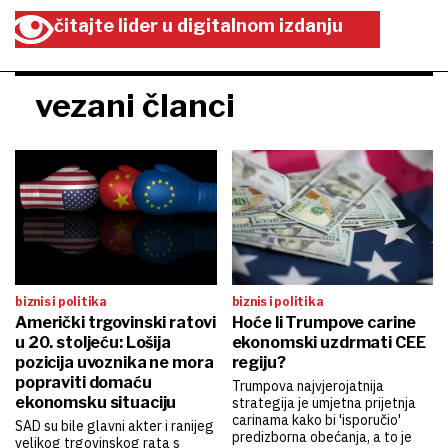
čitajte lider u digitalnom izdanju
vezani članci
biznis i politika
biznis i politika
Američki trgovinski ratovi
Hoće li Trumpove carine
u 20. stoljeću: Lošija
ekonomski uzdrmati CEE
pozicija uvoznika ne mora
regiju?
popraviti domaću
Trumpova najvjerojatnija
ekonomsku situaciju
strategija je umjetna prijetnja
carinama kako bi 'isporučio'
SAD su bile glavni akter i ranijeg
predizborna obećanja, a to je
velikog trgovinskog rata s