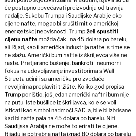
će postupno povećavati proizvodnju od travnja
nadalje. Sukobu Trumpa i Saudijske Arabije oko
cijene nafte, mogao bi srušiti mit o američkoj
energetskoj neovisnosti. Trump
želi spustiti
cijenu nafte
možda čak i na 45 dolara po barelu,
ali Rijad, kao ii američka industrija nafte, s time se
ne slažu. Američki bum nafte iz škriljevca više ne
raste. Pretjerano bušenje, bankroti i neumorni
fokus na udovoljavanje investitorima s Wall
Streeta učinili su američke proizvođače
nevoljnima preplaviti tržište. Koliko god propisa
Trump poništio, još jedan američki naftni bum nije
na putu. Iste bušilice iz škriljavca, koje se voli
isticati kao simbol nadmoći SAD-a, bile bi izbrisane
kad bi nafta pala na 45 dolara po barelu. Niti
Saudijska Arabija ne može tolerirati te cijene.
Rijadu je potrebna nafta iznad 80 dolara po barelu