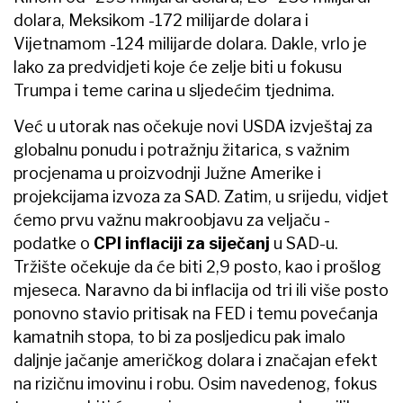
dolara, Meksikom -172 milijarde dolara i
Vijetnamom -124 milijarde dolara. Dakle, vrlo je
lako za predvidjeti koje će zelje biti u fokusu
Trumpa i teme carina u sljedećim tjednima.
Već u utorak nas očekuje novi USDA izvještaj za
globalnu ponudu i potražnju žitarica, s važnim
procjenama u proizvodnji Južne Amerike i
projekcijama izvoza za SAD. Zatim, u srijedu, vidjet
ćemo prvu važnu makroobjavu za veljaču -
podatke o
CPI inflaciji za siječanj
u SAD-u.
Tržište očekuje da će biti 2,9 posto, kao i prošlog
mjeseca. Naravno da bi inflacija od tri ili više posto
ponovno stavio pritisak na FED i temu povećanja
kamatnih stopa, to bi za posljedicu pak imalo
daljnje jačanje američkog dolara i značajan efekt
na rizičnu imovinu i robu. Osim navedenog, fokus