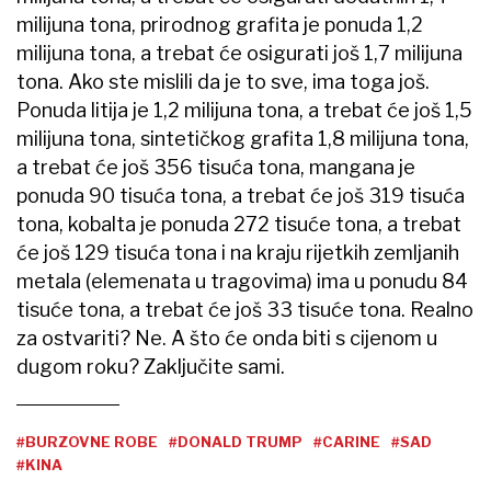
milijuna tona, prirodnog grafita je ponuda 1,2
milijuna tona, a trebat će osigurati još 1,7 milijuna
tona. Ako ste mislili da je to sve, ima toga još.
Ponuda litija je 1,2 milijuna tona, a trebat će još 1,5
milijuna tona, sintetičkog grafita 1,8 milijuna tona,
a trebat će još 356 tisuća tona, mangana je
ponuda 90 tisuća tona, a trebat će još 319 tisuća
tona, kobalta je ponuda 272 tisuće tona, a trebat
će još 129 tisuća tona i na kraju rijetkih zemljanih
metala (elemenata u tragovima) ima u ponudu 84
tisuće tona, a trebat će još 33 tisuće tona. Realno
za ostvariti? Ne. A što će onda biti s cijenom u
dugom roku? Zaključite sami.
#BURZOVNE ROBE
#DONALD TRUMP
#CARINE
#SAD
#KINA