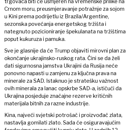
trgovaca biti će usmjeren na vremenske prilike na
Crnom moru, preusmjeravanje potražnje za sojom
u Kini prema podrijetlu iz Brazila/Argentine,
sezonska povećanja energetskog tržišta i
nategnuto pozicioniranje špekulanata na tržištima
poput kukuruza i pamuka.
Sve je glasnije da će Trump objaviti mirovni plan za
okončanje ukrajinsko-ruskog rata. Čini se da želi
dati sigurnosna jamstva Ukrajini da Rusija neće
ponovno napasti u zamjenu za ključna prava na
minerale za SAD. Istaknuo je stratešku važnost
ovih minerala za lanac opskrbe SAD-a, ističući da
Ukrajina posjeduje značajne rezerve kritičnih
materijala bitnih za razne industrije.
Kina, najveći svjetski potrošač i proizvođač zlata,
nastavlja gomilati zlato. Sada će osiguravajućim