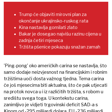
Trump će objaviti mirovni plan za
okončanje ukrajinsko-ruskog rata
Kina nastavlja gomilati zlato
Bakar je dosegao najvišu razinu cijena u
zadnja četiri mjeseca
Tržišta pšenice pokazuju snažan zamah
'Ping-pong' oko američkih carina se nastavlja, što
samo dodaje neizvjesnost na financijskim i robnim
tržištima uoči dosta važnog tjedna. Tema carina
će još mjesecima biti aktualna, što će pak utjecati
na protok novca u i iz različitih tržišta, s robom u
središtu svega toga. U kontekstu carina,
zanimljivo je vidjeti trgovinski deficit SAD-a s
Kinom od -295 milijardi dolara, EU -236 milijardi