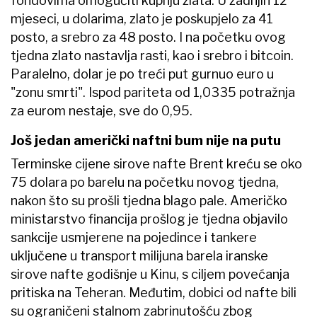
fondovima omogućiti kupnju zlata. U zadnjih 12
mjeseci, u dolarima, zlato je poskupjelo za 41
posto, a srebro za 48 posto. I na početku ovog
tjedna zlato nastavlja rasti, kao i srebro i bitcoin.
Paralelno, dolar je po treći put gurnuo euro u
"zonu smrti". Ispod pariteta od 1,0335 potražnja
za eurom nestaje, sve do 0,95.
Još jedan američki naftni bum nije na putu
Terminske cijene sirove nafte Brent kreću se oko
75 dolara po barelu na početku novog tjedna,
nakon što su prošli tjedna blago pale. Američko
ministarstvo financija prošlog je tjedna objavilo
sankcije usmjerene na pojedince i tankere
uključene u transport milijuna barela iranske
sirove nafte godišnje u Kinu, s ciljem povećanja
pritiska na Teheran. Međutim, dobici od nafte bili
su ograničeni stalnom zabrinutošću zbog