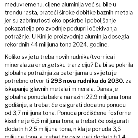
međuvremenu, cijene aluminija već su bile u
trendu rasta, prateći široke dobitke baznih metala
jer su zabrinutosti oko opskrbe i poboljšanje
pokazatelja proizvodnje poduprli očekivanja
potražnje. U Kini je proizvodnja aluminija dosegla
rekordnih 44 milijuna tona 2024. godine.
Koliko svijetu treba novih rudnika/tvornica i
minerala za energetsku tranziciju? Da bi se pokrila
globalna potražnja za baterijama u svijetu je
potrebno otvoriti
293 nova rudnika do 2030.
za
iskapanje glavnih metala i minerala. Danas je
globalna ponuda bakra na razini 22,9 milijuna tona
godišnje, a trebat će osigurati dodatnu ponudu
od 3,7 milijuna tona. Ponuda pročišćene fosforne
kiseline je 6,5 milijuna tona, a trebat će osigurati
dodatnih 2,5 milijuna tona, nikla je ponuda 3,6
milijuna tona, a trebat će osigurati dodatnih 1,4