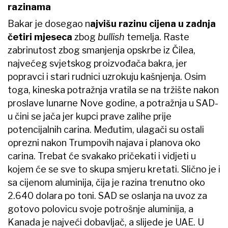
razinama
Bakar je dosegao n
ajvišu razinu cijena u zadnja
četiri mjeseca
zbog
bullish
temelja. Raste
zabrinutost zbog smanjenja opskrbe iz Čilea,
najvećeg svjetskog proizvođača bakra, jer
popravci i stari rudnici uzrokuju kašnjenja. Osim
toga, kineska potražnja vratila se na tržište nakon
proslave lunarne Nove godine, a potražnja u SAD-
u čini se jača jer kupci prave zalihe prije
potencijalnih carina. Međutim, ulagači su ostali
oprezni nakon Trumpovih najava i planova oko
carina. Trebat će svakako pričekati i vidjeti u
kojem će se sve to skupa smjeru kretati. Slično je i
sa cijenom aluminija, čija je razina trenutno oko
2.640 dolara po toni. SAD se oslanja na uvoz za
gotovo polovicu svoje potrošnje aluminija, a
Kanada je najveći dobavljač, a slijede je UAE. U