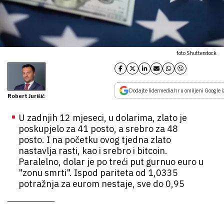
foto Shutterstock
Dodajte lidermedia.hr u omiljeni Google i
Robert Jurišić
U zadnjih 12 mjeseci, u dolarima, zlato je
poskupjelo za 41 posto, a srebro za 48
posto. I na početku ovog tjedna zlato
nastavlja rasti, kao i srebro i bitcoin.
Paralelno, dolar je po treći put gurnuo euro u
"zonu smrti". Ispod pariteta od 1,0335
potražnja za eurom nestaje, sve do 0,95