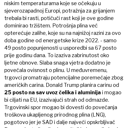
niskim temperaturama koje se očekuju u
sjeverozapadnoj Europi, potražnja za grijanjem
trebala bi rasti, potičući rast koji je ove godine
dominirao tržištem. Potrošnja plina već
opterećuje zalihe, koje su na najnižoj razini za ovo
doba godine od energetske krize 2022. - samo
49 posto popunjenosti u usporedbi sa 67 posto
prije godinu dana. To izaziva zabrinutost oko
ljetne obnove. Slaba snaga vjetra dodatno je
povećala ovisnost o plinu. U međuvremenu,
trgovci promatraju potencijalne poremećaje zbog
američkih carina. Donald Trump planira carinu od
25 posto na sav uvoz čelika
i aluminija
i mogao
bi ciljati na EU, izazivajući strah od odmazde.
Trgovinski spor mogao bi dovesti do povećanja
troškova ukapljenog prirodnog plina (LNG),
pogotovo jer je SAD i dalje najveći opskrbljivač