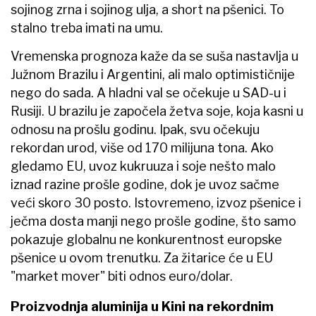
sojinog zrna i sojinog ulja, a short na pšenici. To
stalno treba imati na umu.
Vremenska prognoza kaže da se suša nastavlja u
Južnom Brazilu i Argentini, ali malo optimističnije
nego do sada. A hladni val se očekuje u SAD-u i
Rusiji. U brazilu je započela žetva soje, koja kasni u
odnosu na prošlu godinu. Ipak, svu očekuju
rekordan urod, više od 170 milijuna tona. Ako
gledamo EU, uvoz kukruuza i soje nešto malo
iznad razine prošle godine, dok je uvoz sačme
veći skoro 30 posto. Istovremeno, izvoz pšenice i
ječma dosta manji nego prošle godine, što samo
pokazuje globalnu ne konkurentnost europske
pšenice u ovom trenutku. Za žitarice će u EU
"market mover" biti odnos euro/dolar.
Proizvodnja aluminija u Kini na rekordnim