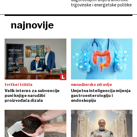
trgovinske i energetske politike
najnovije
tvrtke i tržišta
menadžersko zdravlje
Velik interes za subvencije
Umjetna inteligencija mijenja
puni knjige narudžbi
gastroenterologiju i
proizvođača dizala
endoskopiju