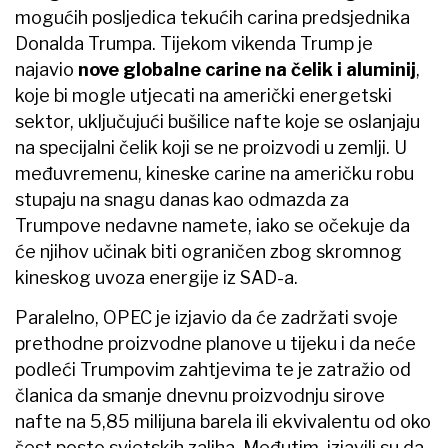
mogućih posljedica tekućih carina predsjednika
Donalda Trumpa. Tijekom vikenda Trump je
najavio
nove globalne carine na čelik i aluminij
,
koje bi mogle utjecati na američki energetski
sektor, uključujući bušilice nafte koje se oslanjaju
na specijalni čelik koji se ne proizvodi u zemlji. U
međuvremenu, kineske carine na američku robu
stupaju na snagu danas kao odmazda za
Trumpove nedavne namete, iako se očekuje da
će njihov učinak biti ograničen zbog skromnog
kineskog uvoza energije iz SAD-a.
Paralelno, OPEC je izjavio da će zadržati svoje
prethodne proizvodne planove u tijeku i da neće
podleći Trumpovim zahtjevima te je zatražio od
članica da smanje dnevnu proizvodnju sirove
nafte na 5,85 milijuna barela ili ekvivalentu od oko
šest posto svjetskih zaliha. Međutim, izjavili su da