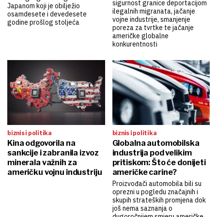
sigurnost granice deportacijom
Japanom koji je obilježio
ilegalnih migranata, jačanje
osamdesete i devedesete
vojne industrije, smanjenje
godine prošlog stoljeća
poreza za tvrtke te jačanje
američke globalne
konkurentnosti
biznis i politika
biznis i politika
Kina odgovorila na
Globalna automobilska
sankcije i zabranila izvoz
industrija pod velikim
minerala važnih za
pritiskom: Što će donijeti
američku vojnu industriju
američke carine?
Proizvođači automobila bili su
oprezni u pogledu značajnih i
skupih strateških promjena dok
još nema saznanja o
dugoročnijem smjeru američke